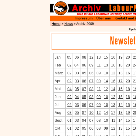
Home
>
News
> Archiv 2009
Upda
Jan
05
06
08
12
13
15
16
19
20
2
Feb
02
04
06
09
11
13
16
18
20
2
März
02
03
05
06
09
10
12
13
16
1
Apr
02
03
06
07
09
14
16
17
20
2
Mai
04
05
07
08
11
12
14
15
18
1
Jun
02
04
05
08
09
10
12
15
16
1
Jul
02
03
06
07
09
10
13
14
15
1
Aug
03
05
07
10
12
14
17
18
19
2
Sept
01
03
04
07
08
10
11
14
15
1
Okt
01
02
05
06
08
09
12
13
15
1