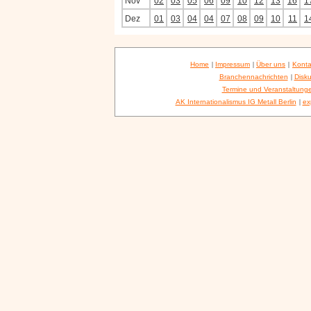
Nov
02
03
05
06
09
10
12
13
16
1
Dez
01
03
04
04
07
08
09
10
11
1
Home
|
Impressum
|
Über uns
|
Konta
Branchennachrichten
|
Disku
Termine und Veranstaltung
AK Internationalismus IG Metall Berlin
|
ex