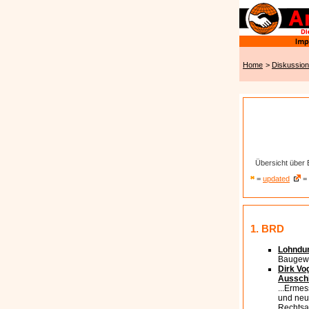
Home
>
Diskussion
Übersicht über 
=
updated
= 
1. BRD
Lohndu
Baugewe
Dirk Vo
Ausschl
...Ermes
und neu
Rechtsa