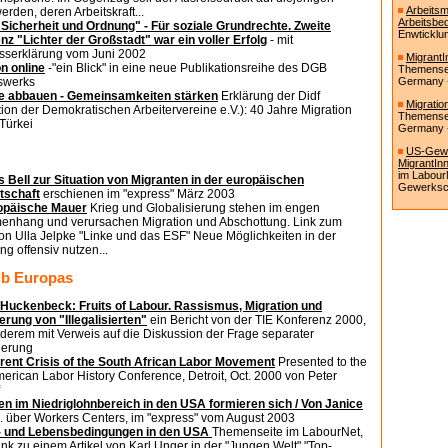
Arbeitsm
erden, deren Arbeitskraft...
Arbeitsbe
Sicherheit und Ordnung" - Für soziale Grundrechte. Zweite
Enwticklu
nz "Lichter der Großstadt" war ein voller Erfolg
- mit
sserklärung vom Juni 2002
MigrantI
n online
-"ein Blick" in eine neue Publikationsreihe des DGB
Themensei
swerks
Germany - 
le abbauen - Gemeinsamkeiten stärken
Erklärung der Didf
Migratio
ion der Demokratischen Arbeitervereine e.V.): 40 Jahre Migration
Themensei
Türkei
Germany - 
US-Gewe
MigrantIn
im Labour
s Bell zur Situation von Migranten in der europäischen
Gewerksch
tschaft
erschienen im "express" März 2003
opäische Mauer
Krieg und Globalisierung stehen im engen
nhang und verursachen Migration und Abschottung. Link zum
von Ulla Jelpke "Linke und das ESF" Neue Möglichkeiten in der
g offensiv nutzen...
lb Europas
 Huckenbeck: Fruits of Labour. Rassismus, Migration und
erung von "Illegalisierten"
ein Bericht von der TIE Konferenz 2000,
derem mit Verweis auf die Diskussion der Frage separater
ierung
rent Crisis of the South African Labor Movement
Presented to the
erican Labor History Conference, Detroit, Oct. 2000 von Peter
en im Niedriglohnbereich in den USA formieren sich / Von Janice
. über Workers Centers, im "express" vom August 2003
- und Lebensbedingungen in den USA
Themenseite im LabourNet,
ink zu einem Artikel von Karl Unger in der "Jungen Welt" "Top-