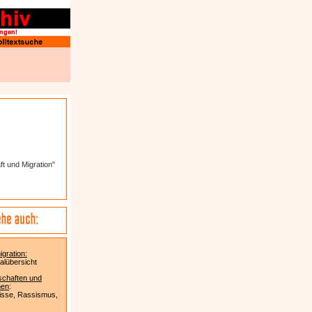
t und Migration"
igration:
alübersicht
chaften und
nen
:
sse, Rassismus,