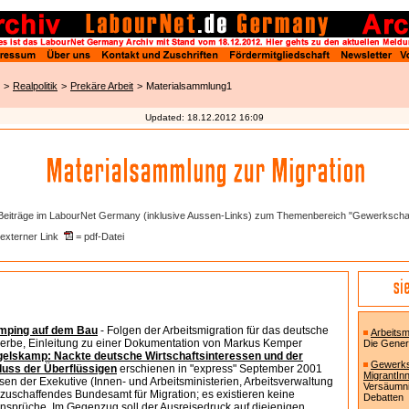
>
Realpolitik
>
Prekäre Arbeit
>
Materialsammlung1
Updated:
18.12.2012 16:09
Beiträge im LabourNet Germany (inklusive Aussen-Links) zum Themenbereich "Gewerkschaf
externer Link
= pdf-Datei
mping auf dem Bau
- Folgen der Arbeitsmigration für das deutsche
Arbeitsm
rbe, Einleitung zu einer Dokumentation von Markus Kemper
Die Gener
gelskamp: Nackte deutsche Wirtschaftsinteressen und der
Gewerks
uss der Überflüssigen
erschienen in "express" September 2001
MigrantIn
sen der Exekutive (Innen- und Arbeitsministerien, Arbeitsverwaltung
Versäumni
zuschaffendes Bundesamt für Migration; es existieren keine
Debatten
nsprüche. Im Gegenzug soll der Ausreisedruck auf diejenigen