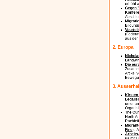
erhöht w
Gegen "
Konfere
Abschlu
Migratio
Bildung
Vourtei
(Föderat
aus der 
2. Europa
Nichola
Landwir
Die eur
Zusamme
Artikel 
Bewegun
3. Ausserha
Kirsten
Legalisi
unter an
Organis
The Cur
North Am
Rachleff
Migrant
Fine
u.A
Arbeits
ua mit L