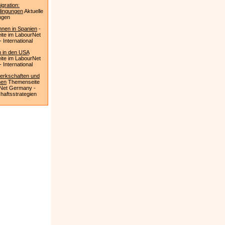
igration:
dingungen
Aktuelle
ngen
nnen in Spanien
-
te im LabourNet
International
n in den USA
te im LabourNet
International
rkschaften und
nen
Themenseite
Net Germany -
aftsstrategien