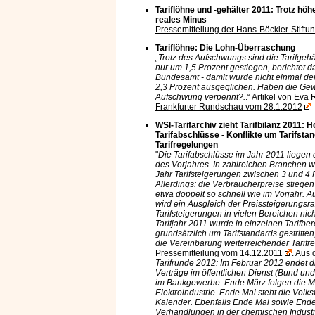
Tariflöhne und -gehälter 2011: Trotz hö
reales Minus
Pressemitteilung der Hans-Böckler-Stift
Tariflöhne: Die Lohn-Überraschung
„Trotz des Aufschwungs sind die Tarifgehä
nur um 1,5 Prozent gestiegen, berichtet da
Bundesamt - damit wurde nicht einmal der
2,3 Prozent ausgeglichen. Haben die Ge
Aufschwung verpennt?.
.“
Artikel von Eva 
Frankfurter Rundschau vom 28.1.2012
WSI-Tarifarchiv zieht Tarifbilanz 2011: 
Tarifabschlüsse - Konflikte um Tarifsta
Tarifregelungen
"
Die Tarifabschlüsse im Jahr 2011 liegen
des Vorjahres. In zahlreichen Branchen w
Jahr Tarifsteigerungen zwischen 3 und 4 P
Allerdings: die Verbraucherpreise stiegen
etwa doppelt so schnell wie im Vorjahr. A
wird ein Ausgleich der Preissteigerungsra
Tarifsteigerungen in vielen Bereichen nich
Tarifjahr 2011 wurde in einzelnen Tarifbe
grundsätzlich um Tarifstandards gestritte
die Vereinbarung weiterreichender Tarif
Pressemitteilung vom 14.12.2011
. Aus 
Tarifrunde 2012: Im Februar 2012 endet di
Verträge im öffentlichen Dienst (Bund u
im Bankgewerbe. Ende März folgen die Me
Elektroindustrie. Ende Mai steht die Vol
Kalender. Ebenfalls Ende Mai sowie Ende
Verhandlungen in der chemischen Industr