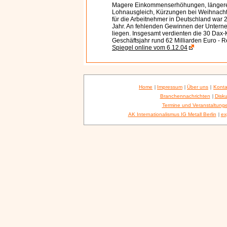
Magere Einkommenserhöhungen, längere 
Lohnausgleich, Kürzungen bei Weihnacht
für die Arbeitnehmer in Deutschland war
Jahr. An fehlenden Gewinnen der Untern
liegen. Insgesamt verdienten die 30 Dax
Geschäftsjahr rund 62 Milliarden Euro - 
Spiegel online vom 6.12.04
Home
|
Impressum
|
Über uns
|
Konta
Branchennachrichten
|
Disku
Termine und Veranstaltung
AK Internationalismus IG Metall Berlin
|
ex