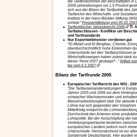
die Tarifeinkommen der Beschäftigten in 
2006 jahresbezogen um 1,5 Prozent gesti
sich aus der Bilanz der Tarifpolitik des Ja
Tarifarchiv des Wirtschafts- und Sozialwi
Instituts in der Hans-Böckler-Stiftung (WSI
vorlegt
."
Pressemitteilung vom 05.02.200
Tarifpolitischer Jahresbericht 2006
:
A
Tarifabschlüssen - Konflikte um Besch
und Tarifstandards
Nur ExportweItmeister verdienen gut
"
IG Metall und IG Bergbau, Chemie, Energ
überdurchschnittlich hohe Einkommen du
Unterschiede bei den Tarifabschlüssen je
Wirtschaftszweigen haben zuletzt stark 
dieser Trend 2007 gestoppt?
..."
Artikel von
taz vom 6.2.2007
Bilanz der Tarifrunde 2005
Europäischer Tarifbericht des WSI - 20
"Die Tarifauseinandersetzungen in Europa
Jahren 2005 und 2006 vor dem Hintergru
schwacher Wachstumsraten und anhalte
Massenarbeitslosigkeit statt. Die aktuelle
Löhne hat sich gegenüber den Vorjahren
Mittelfristig entspricht die Lohnentwicklu
Durchschnitt den Kriterien einer produktivi
Lohnpolitik. Bei der Ausschöpfung der na
Verteilungsspielräume bestehen zwische
europäischen Ländern jedoch noch imme
Unterschiede. Hervorstechend ist vor allem
Sonderrolle Deutschlands. Hier wurden i