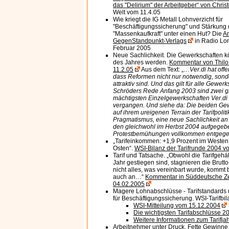
das "Delirium" der Arbeitgeber“ von Christ
Welt vom 11.4.05
Wie kriegt die IG Metall Lohnverzicht für
"Beschäftigungssicherung" und Stärkung 
"Massenkaufkraft" unter einen Hut? Die
A
GegenStandpunkt-Verlags
in Radio Lo
Februar 2005
Neue Sachlichkeit. Die Gewerkschaften k
des Jahres werden.
Kommentar von Thilo 
11.2.05
Aus dem Text: „…
Ver.di hat offe
dass Reformen nicht nur notwendig, sonde
attraktiv sind. Und das gilt für alle Gewer
Schröders Rede Anfang 2003 sind zwei gr
mächtigsten Einzelgewerkschaften Ver.di 
vergangen. Und siehe da: Die beiden Ge
auf ihrem ureigenen Terrain der Tarifpolit
Pragmatismus, eine neue Sachlichkeit an 
den gleichwohl im Herbst 2004 aufgege
Protestbemühungen vollkommen entgege
„Tarifeinkommen: +1,9 Prozent im Westen
Osten“.
WSI-Bilanz der Tarifrunde 2004 
Tarif und Tatsache. „Obwohl die Tarifgeh
Jahr gestiegen sind, stagnieren die Bru
nicht alles, was vereinbart wurde, kommt 
auch an…“
Kommentar in Süddeutsche Z
04.02.2005
Magere Lohnabschlüsse - Tarifstandards 
für Beschäftigungssicherung. WSI-Tarifbi
WSI-Mitteilung vom 15.12.2004
Die wichtigsten Tarifabschlüsse 2
Weitere Informationen zum Tarifja
Arbeitnehmer unter Druck. Fette Gewinne