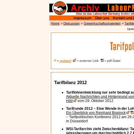
Home
>
Diskussion
>
Gewerkschaftsstrategien
>
Tarifd
Upda
=
updated
= externer Link
= pdf-Datei
Tarifbilanz 2012
Tariflohnentwicklung nur sehr bedingt a
Aktuelle Nachrichten und Hintergrund von
Hild
vom 29. Oktober 2012
Tarifrunde 2012 – Eine Wende in der Loh
Ein Überblick von Reinhard Bispinck
– Tarifpolitischen Konferenz 2012 am 26
in Düsseldorf
WSI-Tarifarchiv zieht Zwischenbilanz: Ta
jahresbezogen um durchschnittlich 2,7 