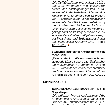
„
Die Tarifabschlüsse im 1. Halbjahr 2012 
denen des Vorjahres. In den meisten Bra
dieses Jahr Tarifsteigerungen von 3 bis 
vereinbart. In der Metall- und Elektroindust
Metall eine Tariferhöhung von 4,3 Prozent 
von 13 Monaten durch, in der chemischen 
vereinbarte die IG BCE eine Tariferhöhun
einer Laufzeit von 19 Monaten. Im Durchsch
Gesamtlaufzeit der Abschlüsse mit rund 1
geringer aus als im Vorjahr mit rund 23 M
sich aus der aktuellen Halbjahresbilanz, d
des Wirtschafts- und Sozialwissenschaftlic
der Hans-Böckler-Stiftung vorlegt
…“
Pres
18.07.2012
Steigende Tariflöhne: Arbeitnehmer be
mehr Geld
„
Mitten in der Euro-Krise können sich di
steigende Löhne freuen. Laut Statistisc
die Tarifverdienste im Frühjahr so stark z
2010. Zudem haben immer mehr Menschen
der Boom am Arbeitsmarkt könnte bald z
Artikel in Spiegel online vom 30.07.2012
Tarifbilanz 2011
Tarifverdienste von Oktober 2010 bis O
% gestiegen
„
Die tariflichen Monatsverdienste der Ar
Arbeitnehmer in Deutschland haben sich 
Oktober 2011 durchschnittlich um 2,1 % e