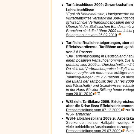
Tarifabschlüsse 2009: Gewerkschaften 
Lohnabschlüsse
"
Egal ob Kohleindustrie, Hotelgewerbe od
Wirtschaftskrise verstärkt die Job-Angst 
schwächt die Verhandlungsposition der G
Übersicht des Statistischen Bundesamts ze
Branchen sind die Löhne 2009 nur leicht 
Spiegel online vom 26.02.2010
Tarifliche Reallohnsteigerungen, aber s
Effektivverdienste. Tariflöhne und -gehä
von 2,6 Prozent
"
Die Tarifentwicklung in Deutschland hat
einen positiven Verlauf genommen. Die Ta
gehälter sind 2009 im Durchschnitt um 2,
Da sich die Verbraucherpreise lediglich 
haben, ergibt sich daraus ein kräftiger rea
Tarifvergütungen um 2,2 Prozent. Zu die
die Bilanz der Tarifpolitik des Jahres 2009
des Wirtschafts- und Sozial-wissenschaftli
in der Hans-Böckler-Stiftung heute vorlegt
vom 20.01.2010
WSI zieht Tarifbilanz 2009: Erfolgreiches
aber die Krise lässt Effektiveinkomme
Pressemitteilung vom 07.12.2009
zur T
WSI-Tarifarchiv
WSI-Halbjahresbilanz 2009 zu Arbeitsk
Streikende im ersten Halbjahr - weniger F
viele betriebliche Auseinandersetzungen
Pressemitteilung vom 29.07.2009
. Sie