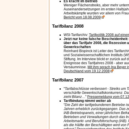
Es kracht im Betrieb
Weniger Flächenstreiks, aber mehr unt
Auseinandersetzungen im ersten Halbjahr
Arbeitskämpfe wurden vor allem von Fra
Bericht vom 18.08.2009
Tarifbilanz 2008
WSI-Tarifarchiv:
Tarifpolitik 2008 auf einen
Jetzt nur keine falsche Bescheidenheit
über das Tarifjahr 2008, die Rezession u
Gewerkschaften
Reinhard Bispinck ist Leiter des Tarifarchi
und Sozialwissenschaftlichen Instituts (W
Stiftung. Im Interview blickt er zurück auf
Ereignisse des Tarifjahres 2008 - aber au
Versäumnisse.
Mit ihm sprach Ina Beyer 
Deutschland vom 19.12.2008
Tarifbilanz 2007
"
Tarifabschlüsse verbessert - Streiks um 
verschärfte Gewerkschaftskonkurrenz. Das
zieht Bilanz
...."
Pressemeldung vom 07.1
Tarifbindung nimmt weiter ab
"
Die Zahl der tarifgebundenen Betriebe ist
Jahren erheblich zurückgegangen. Das z
IAB-Betriebspanels, einer jährlichen Bef
Betrieben und Verwaltungen durch das Inst
Arbeitsmarkt- und Berufsforschung (IAB).
als die Hälfte der Beschäftigten wird von 