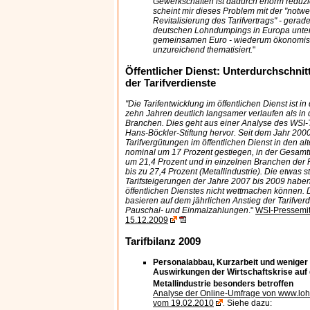
Gewerkschaften ist dadurch enorm reduzie
scheint mir dieses Problem mit der "notw
Revitalisierung des Tarifvertrags" - gerad
deutschen Lohndumpings in Europa unte
gemeinsamen Euro - wiederum ökonomisc
unzureichend thematisiert.
"
Öffentlicher Dienst: Unterdurchschnitt
der Tarifverdienste
"Die Tarifentwicklung im öffentlichen Dienst ist 
zehn Jahren deutlich langsamer verlaufen als in
Branchen. Dies geht aus einer Analyse des WSI-Ta
Hans-Böckler-Stiftung hervor. Seit dem Jahr 2000
Tarifvergütungen im öffentlichen Dienst in den a
nominal um 17 Prozent gestiegen, in der Gesamt
um 21,4 Prozent und in einzelnen Branchen der P
bis zu 27,4 Prozent (Metallindustrie). Die etwas s
Tarifsteigerungen der Jahre 2007 bis 2009 habe
öffentlichen Dienstes nicht wettmachen können.
basieren auf dem jährlichen Anstieg der Tarifverd
Pauschal- und Einmalzahlungen
."
WSI-Pressemit
15.12.2009
Tarifbilanz 2009
Personalabbau, Kurzarbeit und weniger 
Auswirkungen der Wirtschaftskrise auf 
Metallindustrie besonders betroffen
Analyse der Online-Umfrage von www.loh
vom 19.02.2010
Siehe dazu:
.