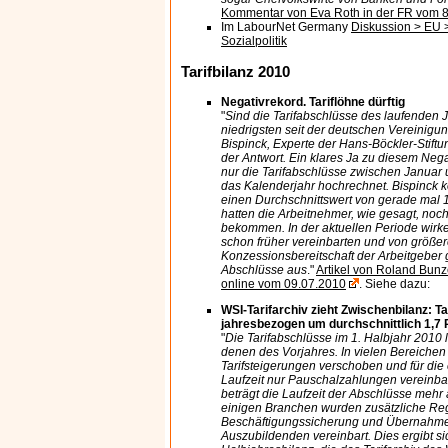
Kommentar von Eva Roth in der FR vom 
Im LabourNet Germany
Diskussion > EU >
Sozialpolitik
Tarifbilanz 2010
Negativrekord. Tariflöhne dürftig
"
Sind die Tarifabschlüsse des laufenden 
niedrigsten seit der deutschen Vereinigu
Bispinck, Experte der Hans-Böckler-Stiftu
der Antwort. Ein klares Ja zu diesem Neg
nur die Tarifabschlüsse zwischen Januar 
das Kalenderjahr hochrechnet. Bispinck 
einen Durchschnittswert von gerade mal 
hatten die Arbeitnehmer, wie gesagt, noc
bekommen. In der aktuellen Periode wirke
schon früher vereinbarten und von größer
Konzessionsbereitschaft der Arbeitgeber
Abschlüsse aus
."
Artikel von Roland Bunz
online vom 09.07.2010
. Siehe dazu:
WSI-Tarifarchiv zieht Zwischenbilanz: Ta
jahresbezogen um durchschnittlich 1,7 
"
Die Tarifabschlüsse im 1. Halbjahr 2010 l
denen des Vorjahres. In vielen Bereiche
Tarifsteigerungen verschoben und für die
Laufzeit nur Pauschalzahlungen vereinbar
beträgt die Laufzeit der Abschlüsse mehr 
einigen Branchen wurden zusätzliche Re
Beschäftigungssicherung und Übernahm
Auszubildenden vereinbart. Dies ergibt si