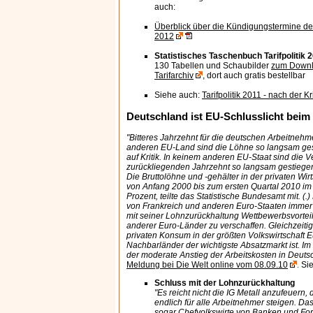
auch:
Überblick über die Kündigungstermine der
2012
Statistisches Taschenbuch Tarifpolitik 
130 Tabellen und Schaubilder
zum Downl
Tarifarchiv
, dort auch gratis bestellbar
Siehe auch:
Tarifpolitik 2011 - nach der K
Deutschland ist EU-Schlusslicht be
"Bitteres Jahrzehnt für die deutschen Arbeitnehm
anderen EU-Land sind die Löhne so langsam ges
auf Kritik. In keinem anderen EU-Staat sind die V
zurückliegenden Jahrzehnt so langsam gestiegen
Die Bruttolöhne und -gehälter in der privaten Wir
von Anfang 2000 bis zum ersten Quartal 2010 im 
Prozent, teilte das Statistische Bundesamt mit. (.
von Frankreich und anderen Euro-Staaten immer wi
mit seiner Lohnzurückhaltung Wettbewerbsvortei
anderer Euro-Länder zu verschaffen. Gleichzeiti
privaten Konsum in der größten Volkswirtschaft Eu
Nachbarländer der wichtigste Absatzmarkt ist. Im 
der moderate Anstieg der Arbeitskosten in Deutsc
Meldung bei Die Welt online vom 08.09.10
Si
.
Schluss mit der Lohnzurückhaltung
"Es reicht nicht die IG Metall anzufeuern
endlich für alle Arbeitnehmer steigen. Das
sogar Chefvolkswirte von Banken und For