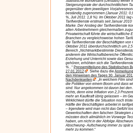
Statistische Bundesamt (Destatis) weiter mit
Steigerungsrate der durchschnittlichen Ta
gegenüber dem jeweiligen Vorjahresmona
beständig zugenommen (Januar 2011: 0,9 
%, Juli 2011: 1,8 %). Im Oktober 2011 la
Tarifverdienste erstmals seit Januar 2010
Marke. Der Anstieg der Tarifverdienste k
allen Arbeitnehmern gleichermaßen zugut
Privatwirtschaft führte die wirtschaftliche 
Branchen zu vergleichsweise hohen Tari
die Tarifverdienste der Beschäftigten von
Oktober 2011 überdurchschnittlich um 2,5
Bereich „Nichtmarktbestimmte Dienstleist
anderem die Wirtschaftsbereiche Öffentli
Erziehung und Unterricht sowie das Ges
gehören, erhöhten sich die Tarifverdiens
%...
“
Pressemitteilung des Statistischen
27.01.2012
. Siehe dazu die
Anmerkung 
den Hinweisen des Tages 30. Januar 201
Nachdenkseiten
: „
In welchem Film sin
die Politiker von einem Boom und dass wi
sind. Nur angekommen ist davon bei den
nichts, denn eine Inflation von 2,3 Prozen
mehr an Kaufkraft übrig gelassen – im Geg
Wirklichkeit dürfte die Situation noch trist
Hälfte der Beschäftigten arbeitet in tarif
– Irgendwie wird man nicht das Gefühl lo
Gewerkschaften den falschen Strategien a
müssten doch allmählich im Vorwege Tech
haben, um nicht in der Abfolge Abschwu
Abschwung- Aufschwung immer zu spät un
mehr zu kommen
.“