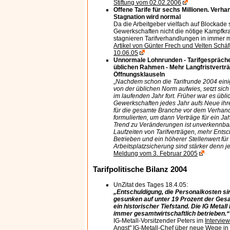
Stiftung vom 02.02.2006
Offene Tarife für sechs Millionen. Verha
Stagnation wird normal
Da die Arbeitgeber vielfach auf Blockade 
Gewerkschaften nicht die nötige Kampfkra
stagnieren Tarifverhandlungen in immer 
Artikel von Günter Frech und Velten Schä
10.06.05
Unnormale Lohnrunden - Tarifgespräche
üblichen Rahmen - Mehr Langfristverträ
Öffnungsklauseln
„
Nachdem schon die Tarifrunde 2004 ei
von der üblichen Norm aufwies, setzt sic
im laufenden Jahr fort. Früher war es übli
Gewerkschaften jedes Jahr aufs Neue ihr
für die gesamte Branche vor dem Verhand
formulierten, um dann Verträge für ein Jah
Trend zu Veränderungen ist unverkennba
Laufzeiten von Tarifverträgen, mehr Ents
Betrieben und ein höherer Stellenwert für
Arbeitsplatzsicherung sind stärker denn j
Meldung vom 3. Februar 2005
Tarifpolitische Bilanz 2004
UnZitat des Tages 18.4.05:
„Entschuldigung, die Personalkosten sin
gesunken auf unter 19 Prozent der Ges
ein historischer Tiefstand. Die IG Metall 
immer gesamtwirtschaftlich betrieben.“
IG-Metall-Vorsitzender Peters im
Intervie
Angst" IG-Metall-Chef über neue Wege in d