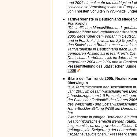
und 2006 einmal mehr die niedrigsten L
schlechteste Verteilungsbilanz in Europa e
von Thorsten Schulten in WSI-Mitteilunge
Tarifverdienste in Deutschland stiegen g
Frankreich
"Die tariflichen Monatslöhne und -gehälter
Stundenlöhne und -gehälter der Arbeiter
2005 gegenüber dem Vorjahr in Deutschl
und in Frankreich jeweils um 2,8% gestie
des Statistischen Bundesamtes verzeichn
Tarifverdienste in Deutschland nach 2004
geringeren Anstieg als in Frankreich. Die
Deutschland erhöhten sich im Jahresdurc
gegenüber 2004 um 2,0% und in Frankre
Pressemitteilung des Statistischen Bunde
2006
Bilanz der Tarifrunde 2005: Realeinko
überwiegen
"
Die Tarifeinkommen der Beschäftigten in
Jahr 2005 im gesamtwirtschaftlichen Durc
jahresbezogen um 1,6 Prozent gestiegen. 
der Bilanz der Tarifpolitik des Jahres 2005
des Wirtschafts- und Sozialwissenschaftlic
Hans-Böckler-Stiftung (WSI) am Donnersta
hat.
Zwar konnte in einigen Bereichen ein deut
Reallohnzuwachs erreicht werden (Stahl,
insgesamt ist es der gewerkschaftlichen Ta
gelungen, die Steigerung der Lebenshalt
Prozent auszugleichen
.."
Presseerklärung