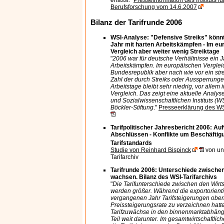
erfasst
."
Presseinformation des Instituts fü
Berufsforschung vom 14.6.2007
Bilanz der Tarifrunde 2006
WSI-Analyse: "Defensive Streiks" kön
Jahr mit harten Arbeitskämpfen - Im e
Vergleich aber weiter wenig Streiktage
"
2006 war für deutsche Verhältnisse ein J
Arbeitskämpfen. Im europäischen Vergleic
Bundesrepublik aber nach wie vor ein str
Zahl der durch Streiks oder Aussperrung
Arbeitstage bleibt sehr niedrig, vor allem 
Vergleich. Das zeigt eine aktuelle Analyse
und Sozialwissenschaftlichen Instituts (WS
Böckler-Stiftung
."
Presseerklärung des W
Tarifpolitischer Jahresbericht 2006: Au
Abschlüssen - Konflikte um Beschäftig
Tarifstandards
Studie von Reinhard Bispinck
von un
Tarifarchiv
Tarifrunde 2006: Unterschiede zwische
wachsen. Bilanz des WSI-Tarifarchivs
"
Die Tarifunterschiede zwischen den Wirt
werden größer. Während die exportorient
vergangenen Jahr Tarifsteigerungen ober
Preissteigerungsrate zu verzeichnen hatte
Tarifzuwächse in den binnenmarktabhän
Teil weit darunter. Im gesamtwirtschaftlic