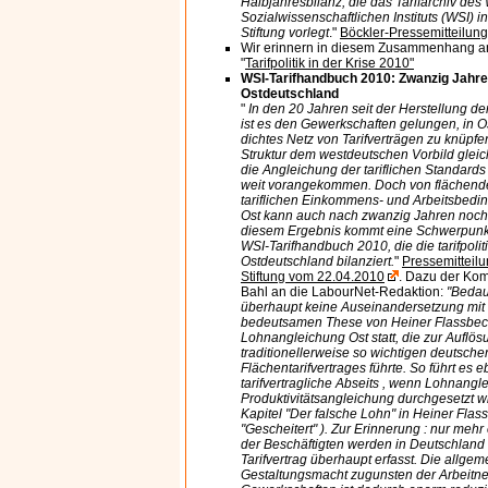
Halbjahresbilanz, die das Tarifarchiv des 
Sozialwissenschaftlichen Instituts (WSI) i
Stiftung vorlegt
."
Böckler-Pressemitteilun
Wir erinnern in diesem Zusammenhang a
"
Tarifpolitik in der Krise 2010"
WSI-Tarifhandbuch 2010: Zwanzig Jahre T
Ostdeutschland
"
In den 20 Jahren seit der Herstellung de
ist es den Gewerkschaften gelungen, in O
dichtes Netz von Tarifverträgen zu knüpfen
Struktur dem westdeutschen Vorbild gleicht
die Angleichung der tariflichen Standards
weit vorangekommen. Doch von flächend
tariflichen Einkommens- und Arbeitsbedi
Ost kann auch nach zwanzig Jahren noch
diesem Ergebnis kommt eine Schwerpunk
WSI-Tarifhandbuch 2010, die die tarifpolit
Ostdeutschland bilanziert.
"
Pressemitteil
Stiftung vom 22.04.2010
. Dazu der Ko
Bahl an die LabourNet-Redaktion:
"Bedau
überhaupt keine Auseinandersetzung mit
bedeutsamen These von Heiner Flassbec
Lohnangleichung Ost statt, die zur Auflö
traditionellerweise so wichtigen deutsche
Flächentarifvertrages führte. So führt es eb
tarifvertragliche Abseits , wenn Lohnang
Produktivitätsangleichung durchgesetzt wi
Kapitel "Der falsche Lohn" in Heiner Fla
"Gescheitert" ). Zur Erinnerung : nur mehr
der Beschäftigten werden in Deutschland
Tarifvertrag überhaupt erfasst. Die allgem
Gestaltungsmacht zugunsten der Arbeitn