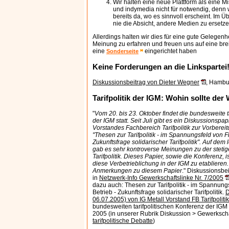
Wir halten eine neue Plattform als eine 
und indymedia nicht für notwendig, denn 
bereits da, wo es sinnvoll erscheint. Im 
nie die Absicht, andere Medien zu ersetze
Allerdings halten wir dies für eine gute Gelegenh
Meinung zu erfahren und freuen uns auf eine brei
eine
eingerichtet haben
Sonderseite
Keine Forderungen an die Linkspartei
Diskussionsbeitrag von Dieter Wegner
, Hambu
Tarifpolitik der IGM: Wohin sollte de
"
Vom 20. bis 23. Oktober findet die bundesweite t
der IGM statt. Seit Juli gibt es ein Diskussionspap
Vorstandes Fachbereich Tarifpolitik zur Vorberei
"Thesen zur Tarifpolitik - im Spannungsfeld von F
Zukunftsfrage solidarischer Tarifpolitik". Auf dem
gab es sehr kontroverse Meinungen zu der stetig
Tarifpolitik. Dieses Papier, sowie die Konferenz, i
diese Verbetrieblichung in der IGM zu etablieren. 
Anmerkungen zu diesem Papier
." Diskussionsbe
in
Netzwerk-Info Gewerkschaftslinke Nr. 7/2005
dazu auch: Thesen zur Tarifpolitik - im Spannung
Betrieb - Zukunftsfrage solidarischer Tarifpolitik.
D
06.07.2005) von IG Metall Vorstand FB Tarifpolitik
bundesweiten tarifpolitischen Konferenz der IGM
2005 (in unserer Rubrik Diskussion > Gewerkscha
tarifpolitische Debatte
)