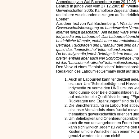
Anmerkung von Wal Buchenberg vom 29.12.05
Behruzi in junge Welt vom 27.12.2005
: "Weite
Gewerkschaften 2005: Kampflose Zugeständnisse,
und bittere Auseinandersetzungen auf betrieblich
Ebene"
Aus dem Text von Wal Buchenberg: ".
Was für ein
Gewerkschaftsbewegung an bundesweiter Vernetzu
Internet längst geschaffen. Am besten wäre eine
Indymedia und Labournet. Das Labournet berichte
betriebliche Kämpfe, enthält aber nur redaktionel
Beiträge, Rückfragen und Ergänzungen sind da ni
quasi das "leninistische" Informationskonzept.
Da bei Indymedia jede/r Beiträge liefern kann, ist 
breiter, enthält aber auch viel Schrottbeiträge 
ist das "basisdemokratische" Informationskonzept
Den Vorwurf eines ""leninistischen" Informations
Redaktion des LabourNet Germany nicht auf sich 
Auch im LabourNet kann tendenziell jede/r
es auch. Um "Schrottbeiträge und Hassk
indymedia zu vermeiden UND um uns wie d
Kündigungs- oder Beleidigungsklagen zu 
auf redaktionelle Qualitätssicherung. "Eig
Rückfragen und Ergänzungen" sind da 
Die Berichterstattung im LabourNet ist bew
als unser Verständnis eines "social movem
thematisch gewerkschaftlich orientiert und
Um Beliebigkeit und Orientierungsproble
auch die von uns angebotenen Foren them
kann sich wirklich Jede/r zu Wort melden
Kosten um die Wünsche nach einem Forum 
genutzt werden sie dann nicht!