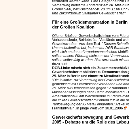
verbreitert werden kann. Eine Gelegenheit zur He
Vernetzung bietet die Konferenz am
20. Mai in 
Großer Saal, Willi-Bleicher-Str. 20 um 11.00 Uhr v
und Zukunftsforum Stuttgarter Gewerkschaften
"
Für eine Großdemonstration in Berlin 
der Großen Koalition
Offener Brief der Gewerkschaftslinken vom Febr
Vertrauensleute, Betriebsräte, Vorstände und we
Gewerkschaften. Aus dem Text: ".
Diesem Schreibe
Unterschriftenliste bei, in dem der DGB-Bundesv
wird, sich an der außerparlamentarischen Mobilis
sollten unsere Führung nicht aus der Verantwort
sollten selbst tätig werden. Bitte setzt euch mit 
dazu auch:
DGB-Linke mischt sich ein. Zusammenschluß k
Gewerkschafter mobilisiert zu Demonstration
25. März in Berlin und nimmt zu Metalltarifrund
"
Die Initiative zur Vernetzung der Gewerkschaftsli
gemeinsam mit Erwerbslosenverbänden und and
25. März zur Demonstration gegen Sozialabbau 
Massenentlassungen nach Berlin mobilisieren. 
Arbeitsausschuß am Wochenende in Frankfurt 
die linken Gewerkschafter mit einem Info in die 
Tarifbewegung der IG Metall eingreifen
."
Artikel 
Frankfurt/Main, in junge Welt vom 30.01.2006
Gewerkschaftsbewegung und Gewerks
2005 - Debatte um die Rolle des Lab