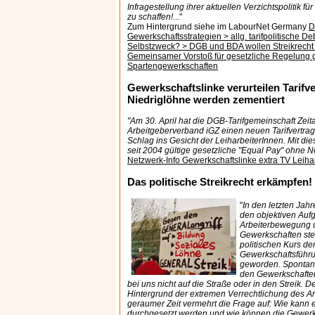
Infragestellung ihrer aktuellen Verzichtspolitik f
zu schaffen!
..."
Zum Hintergrund siehe im LabourNet Germany
D
Gewerkschaftsstrategien > allg. tarifpolitische Deb
Selbstzweck? > DGB und BDA wollen Streikrecht
Gemeinsamer Vorstoß für gesetzliche Regelung
Spartengewerkschaften
Gewerkschaftslinke verurteilen Tarifve
Niedriglöhne werden zementiert
"Am 30. April hat die DGB-Tarifgemeinschaft Zeit
Arbeitgeberverband iGZ einen neuen Tarifvertrag u
Schlag ins Gesicht der LeiharbeiterInnen. Mit die
seit 2004 gültige gesetzliche "Equal Pay" ohne N
Netzwerk-Info Gewerkschaftslinke extra TV Leih
Das politische Streikrecht erkämpfen!
"
In den letzten Jahr
den objektiven Aufg
Arbeiterbewegung 
Gewerkschaften ste
politischen Kurs de
Gewerkschaftsführ
geworden. Spontan
den Gewerkschafte
bei uns nicht auf die Straße oder in den Streik.
Hintergrund der extremen Verrechtlichung des Ar
geraumer Zeit vermehrt die Frage auf: Wie kann ei
durchgesetzt werden und wie können die Gewerk