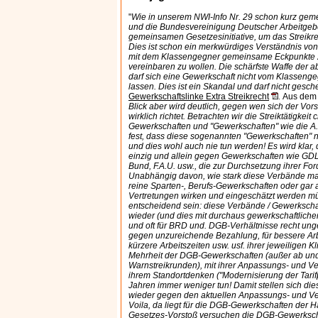
"
Wie in unserem NWI-Info Nr. 29 schon kurz gem
und die Bundesvereinigung Deutscher Arbeitge
gemeinsamen Gesetzesinitiative, um das Streikr
Dies ist schon ein merkwürdiges Verständnis von
mit dem Klassengegner gemeinsame Eckpunkte z
vereinbaren zu wollen. Die schärfste Waffe der 
darf sich eine Gewerkschaft nicht vom Klassenge
lassen. Dies ist ein Skandal und darf nicht gesch
Gewerkschaftslinke Extra Streikrecht
Aus dem T
.
Blick aber wird deutlich, gegen wen sich der V
wirklich richtet. Betrachten wir die Streiktätigkeit c
Gewerkschaften und "Gewerkschaften" wie die A.U.
fest, dass diese sogenannten "Gewerkschaften" n
und dies wohl auch nie tun werden! Es wird klar, d
einzig und allein gegen Gewerkschaften wie GDL
Bund, F.A.U. usw., die zur Durchsetzung ihrer Fo
Unabhängig davon, wie stark diese Verbände mal
reine Sparten-, Berufs-Gewerkschaften oder gar 
Vertretungen wirken und eingeschätzt werden mü
entscheidend sein: diese Verbände / Gewerksch
wieder (und dies mit durchaus gewerkschaftliche
und oft für BRD und. DGB-Verhältnisse recht u
gegen unzureichende Bezahlung, für bessere Ar
kürzere Arbeitszeiten usw. usf. ihrer jeweiligen Kl
Mehrheit der DGB-Gewerkschaften (außer ab und
Warnstreikrunden), mit ihrer Anpassungs- und Ver
ihrem Standortdenken ("Modernisierung der Tarifpo
Jahren immer weniger tun! Damit stellen sich d
wieder gegen den aktuellen Anpassungs- und Ve
Voila, da liegt für die DGB-Gewerkschaften der Ha
Gesetzes-Vorstoß versuchen die DGB-Gewerkschaf