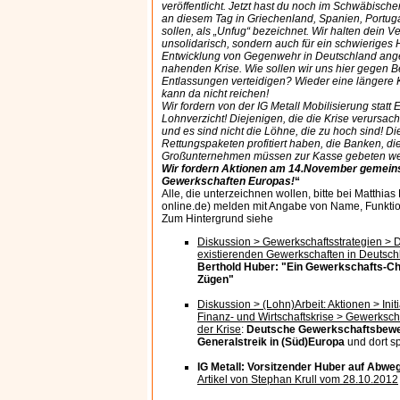
veröffentlicht. Jetzt hast du noch im Schwäbischen
an diesem Tag in Griechenland, Spanien, Portugal
sollen, als „Unfug“ bezeichnet. Wir halten dein Ve
unsolidarisch, sondern auch für ein schwieriges H
Entwicklung von Gegenwehr in Deutschland anges
nahenden Krise. Wie sollen wir uns hier gegen 
Entlassungen verteidigen? Wieder eine längere K
kann da nicht reichen!
Wir fordern von der IG Metall Mobilisierung statt
Lohnverzicht! Diejenigen, die die Krise verursac
und es sind nicht die Löhne, die zu hoch sind! Di
Rettungspaketen profitiert haben, die Banken, di
Großunternehmen müssen zur Kasse gebeten we
Wir fordern Aktionen am 14.November gemein
Gewerkschaften Europas!
“
Alle, die unterzeichnen wollen, bitte bei Matthias 
online.de) melden mit Angabe von Name, Funktio
Zum Hintergrund siehe
Diskussion > Gewerkschaftsstrategien > D
existierenden Gewerkschaften in Deutschl
Berthold Huber: "Ein Gewerkschafts-Che
Zügen"
Diskussion > (Lohn)Arbeit: Aktionen > Init
Finanz- und Wirtschaftskrise > Gewerkscha
der Krise
:
Deutsche Gewerkschaftsbewe
Generalstreik in (Süd)Europa
und dort sp
IG Metall: Vorsitzender Huber auf Abwe
Artikel von Stephan Krull vom 28.10.2012