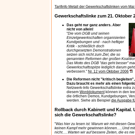
Tarifinfo Metall der Gewerkschaftslinken vom Ma
Gewerkschaftslinke zum 21. Oktober 
Das geht nur ganz anders. Aber
nicht von allein!
"
Die vom DGB und seinen
Einzelgewerkschaften organisierten
Kundgebungen und - nach heftiger
Kritik - schließlich doch
durchgesetzten Demonstrationen
setzen sich nicht zum Ziel, die so
genannten Reformen der großen Koalition
Das Motto des DGB "das geht besser" mach
Gewerkschaftsspitze lediglich darum geht
verbessern
."
Nr. 12 vom Oktober 2006
Die Reformen nicht "kritisch begleiten"
Dazu braucht es mehr als einen folgenl
Netzwerk-Info Gewerkschaftslinke extra z
diesem
Worddokument
können in den lee
die örtlichen Demos, Kundgebungen, Vera
werden. Siehe als Beispiel
die Ausgabe fü
Rollback durch Kabinett und Kapital. 
sich die Gewerkschaftslinke?
"
Was hier zu lesen ist: Warum wir mit diesen Ge
keinen Kampf mehr gewinnen können......Und mit
nicht......Warten wir auf bessere Zeiten, die es n