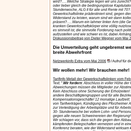
wird?......Welche Strategie legen wir uns zurecht
oder lieber gleich die bedingungslose Kapitulatio
Stundenwoche, ALG II für alle und Rente mit 70?..
Gewerkschaftslinke prädestiniert sind, gegen di
Widerstand zu leisten, warum sind wir dann kollek
präsent?......Warum ein lahmer linker Arm (die G
kranken Gewerkschaftskörper eine völlig nutzlose
es sinnvoll ist, die sinnvolle Forderung nach pol
aufzustellen und wie schwer es ist, dabei Anhäng
Diskussionsbeitrag von Dieter Wegner vom Mai 
Die Umverteilung geht ungebremst weit
breite Abwehrfront
Netzwerkinfo Extra vom Mai 2006
/ Aufruf für 
Wir wollen mehr! Wir brauchen mehr!
Tarifinfo Metall der Gewerkschaftslinken vom Fe
Text: ".
Wir fordern
: Abschluss in voller Höhe der 
Abweichungen müssen die Mitglieder zur Abstim
Kein Abschluss ohne Sicherung der Erholzeiten! 
andere Beschäftigtengruppen und für alle Bezirke
Kompensationsgeschäfte! 12 monatige Laufzeit!;
von Tarifverträgen, Kündigung des Pforzheimer 
zur Verteidigung der Arbeitsplätze und für Arbeit
30- Stundenwoche bei vollem Lohn- und Persona
gegen alle neuen Schweinereien der Regierung!
Wir schlagen vor, dass sich die gegen den Abbau
kämpfenden Belegschaften vernetzen und in ei
Konferenz beraten, wie der Widerstand wirksam k