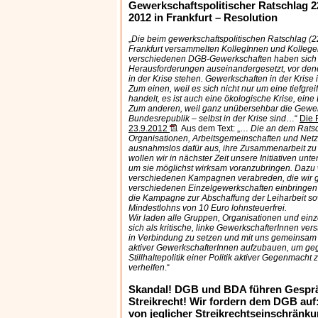
Gewerkschaftspolitischer Ratschlag 2
2012 in Frankfurt – Resolution
„
Die beim gewerkschaftspolitischen Ratschlag (22
Frankfurt versammelten KollegInnen und Kolleg
verschiedenen DGB-Gewerkschaften haben sich m
Herausforderungen auseinandergesetzt, vor den
in der Krise stehen. Gewerkschaften in der Krise
Zum einen, weil es sich nicht nur um eine tiefgrei
handelt, es ist auch eine ökologische Krise, ein
Zum anderen, weil ganz unübersehbar die Gewer
Bundesrepublik – selbst in der Krise sind
…“
Die 
23.9.2012
Aus dem Text: „…
Die an dem Ratsc
.
Organisationen, Arbeitsgemeinschaften und Net
ausnahmslos dafür aus, ihre Zusammenarbeit zu 
wollen wir in nächster Zeit unsere Initiativen un
um sie möglichst wirksam voranzubringen. Dazu 
verschiedenen Kampagnen verabreden, die wir 
verschiedenen Einzelgewerkschaften einbringen 
die Kampagne zur Abschaffung der Leiharbeit so
Mindestlohns von 10 Euro lohnsteuerfrei.
Wir laden alle Gruppen, Organisationen und einz
sich als kritische, linke GewerkschafterInnen vers
in Verbindung zu setzen und mit uns gemeinsam 
aktiver GewerkschafterInnen aufzubauen, um ge
Stillhaltepolitik einer Politik aktiver Gegenmach
verhelfen
.“
Skandal! DGB und BDA führen Gespr
Streikrecht! Wir fordern dem DGB auf:
von jeglicher Streikrechtseinschränku