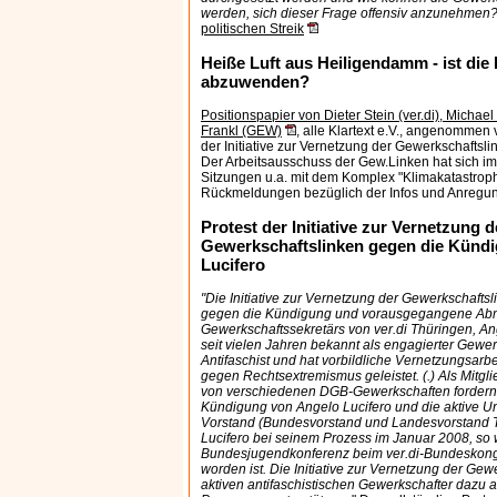
werden, sich dieser Frage offensiv anzunehmen
politischen Streik
Heiße Luft aus Heiligendamm - ist die
abzuwenden?
Positionspapier von Dieter Stein (ver.di), Michae
Frankl (GEW)
, alle Klartext e.V., angenommen
der Initiative zur Vernetzung der Gewerkschaftsl
Der Arbeitsausschuss der Gew.Linken hat sich i
Sitzungen u.a. mit dem Komplex "Klimakatastroph
Rückmeldungen bezüglich der Infos und Anregu
Protest der Initiative zur Vernetzung d
Gewerkschaftslinken gegen die Künd
Lucifero
"Die Initiative zur Vernetzung der Gewerkschaftsli
gegen die Kündigung und vorausgegangene A
Gewerkschaftssekretärs von ver.di Thüringen, Ang
seit vielen Jahren bekannt als engagierter Gewer
Antifaschist und hat vorbildliche Vernetzungsarb
gegen Rechtsextremismus geleistet. (.) Als Mitgl
von verschiedenen DGB-Gewerkschaften fordern
Kündigung von Angelo Lucifero und die aktive Un
Vorstand (Bundesvorstand und Landesvorstand T
Lucifero bei seinem Prozess im Januar 2008, so w
Bundesjugendkonferenz beim ver.di-Bundeskon
worden ist. Die Initiative zur Vernetzung der Gewe
aktiven antifaschistischen Gewerkschafter dazu 