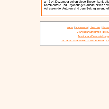
am 3./4. Dezember sollen diese Thesen konkreti
Kommentare und Ergänzungen ausdrücklich erwün
Adressen der Autoren sind dem Beitrag zu entn
Home
|
Impressum
|
Über uns
|
Konta
Branchennachrichten
|
Disku
Termine und Veranstaltung
AK Internationalismus IG Metall Berlin
|
ex