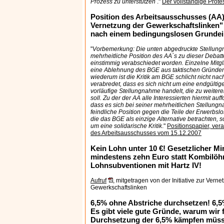
Prozess zu unterstützen
."
Der vollständige Prote
Position des Arbeitsausschusses (AA) d
Vernetzung der Gewerkschaftslinken"
nach einem bedingungslosen Grund
"
Vorbemerkung: Die unten abgedruckte Stellung
mehrheitliche Position des AA´s zu dieser Debatte 
einstimmig verabschiedet worden. Einzelne Mitg
eine Ablehnung des BGE aus taktischen Gründen
wiederum ist die Kritik am BGE schlicht nicht nac
verabredet, dass es sich nicht um eine endgültig
vorläufige Stellungnahme handelt, die zu weite
soll. Zu der der AA alle Interessierten hiermit auf
dass es sich bei seiner mehrheitlichen Stellung
feindliche Position gegen die Teile der Erwerbs
die das BGE als einzige Alternative betrachten, 
um eine solidarische Kritik
."
Positionspapier, ver
des Arbeitsausschusses vom 15.12.2007
Kein Lohn unter 10 €! Gesetzlicher M
mindestens zehn Euro statt Kombilöh
Lohnsubventionen mit Hartz IV!
Aufruf
, mitgetragen von der Initiative zur Verne
Gewerkschaftslinken
6,5% ohne Abstriche durchsetzen! 6,5
Es gibt viele gute Gründe, warum wir f
Durchsetzung der 6,5% kämpfen müs