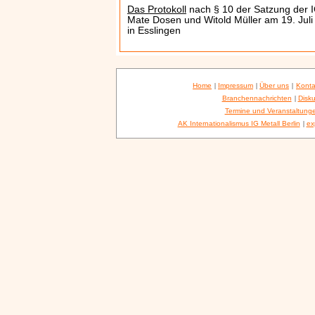
Das Protokoll
nach § 10 der Satzung der I
Mate Dosen und Witold Müller am 19. Jul
in Esslingen
Home
|
Impressum
|
Über uns
|
Konta
Branchennachrichten
|
Disku
Termine und Veranstaltung
AK Internationalismus IG Metall Berlin
|
ex