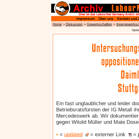
Home
>
Diskussion
>
Gewerkschaften
>
Innergewerksch
Upda
Ein fast unglaublicher und leider d
Betriebsratsfürsten der IG Metall i
Mercedeswerk ab. Wir dokumentier
gegen Witold Müller und Mate Dosen,
=
updated
= externer Link
= p