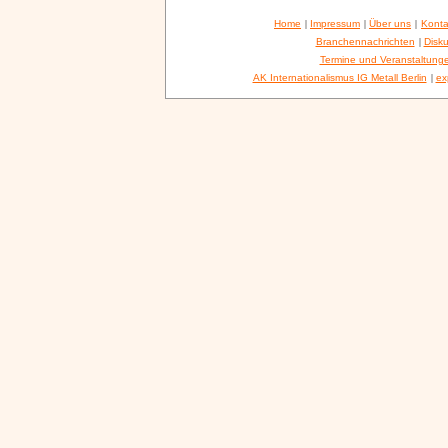
Home
|
Impressum
|
Über uns
|
Konta
Branchennachrichten
|
Disku
Termine und Veranstaltung
AK Internationalismus IG Metall Berlin
|
ex