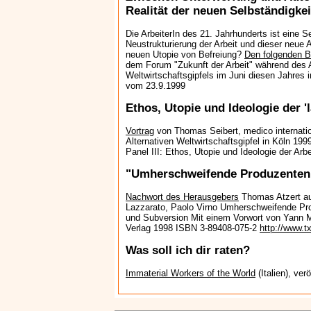
Realität der neuen Selbständigkei
Die ArbeiterIn des 21. Jahrhunderts ist eine S
Neustrukturierung der Arbeit und dieser neue 
neuen Utopie von Befreiung?
Den folgenden B
dem Forum "Zukunft der Arbeit" während des A
Weltwirtschaftsgipfels im Juni diesen Jahres i
vom 23.9.1999
Ethos, Utopie und Ideologie der 
Vortrag
von Thomas Seibert, medico internatio
Alternativen Weltwirtschaftsgipfel in Köln 199
Panel III: Ethos, Utopie und Ideologie der Arbe
"Umherschweifende Produzenten
Nachwort des Herausgebers
Thomas Atzert aus
Lazzarato, Paolo Virno Umherschweifende Pro
und Subversion Mit einem Vorwort von Yann Mo
Verlag 1998 ISBN 3-89408-075-2
http://www.t
Was soll ich dir raten?
Immaterial Workers of the World
(Italien), ve