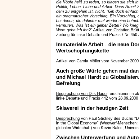
die Köpfe heiß zu reden, so klagen sie sich in
Politik, Leben, Liebe und Arbeit. Dass Arbeit 
dem zu entgehen ist, nicht. "Gib doch einfach 
ein pragmatischer Vorschlag. Ein Vorschlag, d
bei denen, die dahinter mal wieder eine betrie
vermuten. Was ist ein gelber Zettel? Wo krieg
Wem gebe ich ihn?
"
Artikel von Christian Brüt
Zeitung für linke Debatte und Praxis / Nr. 450
Immaterielle Arbeit - die neue Do
Wertschöpfungskette
Artikel von Carola Möller
vom November 2000
Auch große Würfe gehen mal dan
und Michael Hardt zu Globalisier
Befreiung
Besprechung von Dirk Hauer
, erschienen in ak
linke Debatte und Praxis 442 vom 28.09.2000
Sklaverei in der heutigen Zeit
Besprechung
von Paul Stickley des Buchs "D
in the Global Economy" (Wegwerf-Menschen: D
globalen Wirtschaft) von Kevin Bales, Universi
Zwischen Unterwerfung und Auton