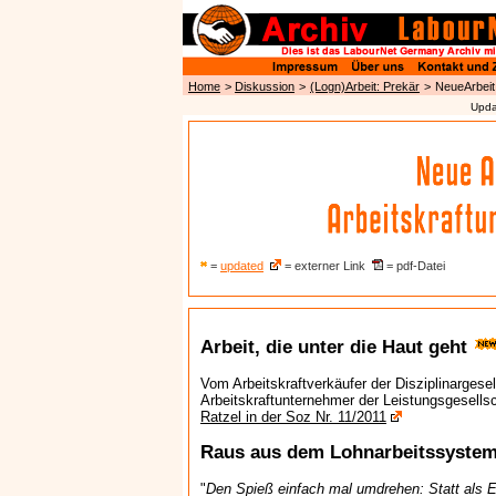
Home
>
Diskussion
>
(Logn)Arbeit: Prekär
>
NeueArbeit
Upda
=
updated
= externer Link
= pdf-Datei
Arbeit, die unter die Haut geht
Vom Arbeitskraftverkäufer der Disziplinargese
Arbeitskraftunternehmer der Leistungsgesells
Ratzel in der Soz Nr. 11/2011
Raus aus dem Lohnarbeitssyste
"
Den Spieß einfach mal umdrehen: Statt als E