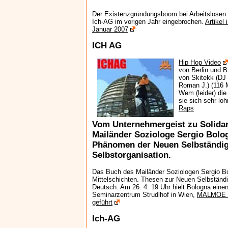
Der Existenzgründungsboom bei Arbeitslosen 
Ich-AG im vorigen Jahr eingebrochen.
Artikel
Januar 2007
ICH AG
Hip Hop Video
von Berlin und 
von Skitekk (D
Roman J.) (116 M
Wem (leider) die
sie sich sehr lo
Raps
Vom Unternehmergeist zu Solida
Mailänder Soziologe Sergio Bolo
Phänomen der Neuen Selbständi
Selbstorganisation.
Das Buch des Mailänder Soziologen Sergio Bo
Mittelschichten. Thesen zur Neuen Selbständig
Deutsch. Am 26. 4. 19 Uhr hielt Bologna ei
Seminarzentrum Strudlhof in Wien,
MALMOE ha
geführt
Ich-AG