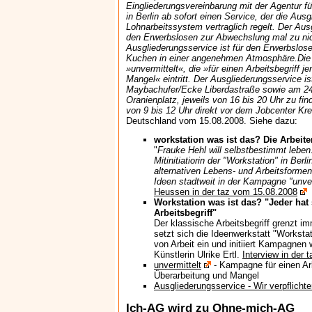
Eingliederungsvereinbarung mit der Agentur fü
in Berlin ab sofort einen Service, der die Au
Lohnarbeitssystem vertraglich regelt. Der Ausg
den Erwerbslosen zur Abwechslung mal zu nic
Ausgliederungsservice ist für den Erwerbslose
Kuchen in einer angenehmen Atmosphäre.Die 
»unvermittelt«, die »für einen Arbeitsbegriff 
Mangel« eintritt. Der Ausgliederungsservice
Maybachufer/Ecke Liberdastraße sowie am 2
Oranienplatz, jeweils von 16 bis 20 Uhr zu fi
von 9 bis 12 Uhr direkt vor dem Jobcenter Kr
Deutschland vom 15.08.2008. Siehe dazu:
workstation was ist das? Die Arbeite
"
Frauke Hehl will selbstbestimmt leben
Mitinitiatiorin der "Workstation" in Berl
alternativen Lebens- und Arbeitsformen.
Ideen stadtweit in der Kampagne "unver
Heussen in der taz vom 15.08.2008
Workstation was ist das? "Jeder hat
Arbeitsbegriff"
Der klassische Arbeitsbegriff grenzt 
setzt sich die Ideenwerkstatt "Workstat
von Arbeit ein und initiiert Kampagnen w
Künstlerin Ulrike Ertl.
Interview in der
unvermittelt
- Kampagne für einen Arb
Überarbeitung und Mangel
Ausgliederungsservice - Wir verpflicht
Ich-AG wird zu Ohne-mich-AG