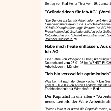
Beitrag von Karl-Heinz Thier
vom 19. Januar 
"Gründerideen für Ich-AG" (Vorsic
"Die Bundesanstalt für Arbeit informiert April 
Ernährungsberater/-in für ALG-II-BezieherInne
001/03 (Komplettfassung); Weitere Ich-AG-Id
Freischaffende(r) Sozialdetektiv/-in oder Selbs
Kolporteur/-in und "Dafür-Demonstrant/-in"
.
Sa
"Wenzel Ruckstein"
Habe mich heute entlassen. Aus 
Ich-AG
Eine Satire von Wolfgang Hübner, ursprünglic
Deutschland vom 25.01.03
bei WEHRT EUC
Arbeitslosen in Münster
"Ich bin verzweifelt optimistisch"
Was kommt nach der Gewerkschaft? Ein Ges
vom 9.Juli 2003 von Anton Landgraf mit Ulf K
Fachhochschule für Wirtschaft in Berlin.
Der Kapitalist in uns allen - "Arbeit
neues Leitbild der Ware Arbeitskraft
"Wenn Linke quer durch die Republik reisen, 