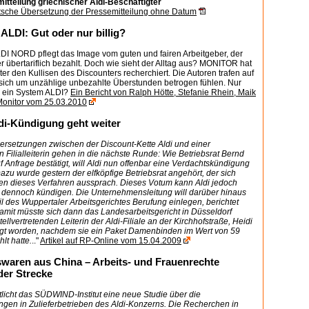
itteilung griechischer Aldi-Beschäftigter
tsche Übersetzung der Pressemitteilung ohne Datum
ALDI: Gut oder nur billig?
DI NORD pflegt das Image vom guten und fairen Arbeitgeber, der
er übertariflich bezahlt. Doch wie sieht der Alltag aus? MONITOR hat
er den Kullisen des Discounters recherchiert. Die Autoren trafen auf
e sich um unzählige unbezahlte Überstunden betrogen fühlen. Nur
r ein System ALDI?
Ein Bericht von Ralph Hötte, Stefanie Rhein, Maik
Monitor vom 25.03.2010
ldi-Kündigung geht weiter
ersetzungen zwischen der Discount-Kette Aldi und einer
en Filialleiterin gehen in die nächste Runde: Wie Betriebsrat Bernd
Anfrage bestätigt, will Aldi nun offenbar eine Verdachtskündigung
zu wurde gestern der elfköpfige Betriebsrat angehört, der sich
en dieses Verfahren aussprach. Dieses Votum kann Aldi jedoch
dennoch kündigen. Die Unternehmensleitung will darüber hinaus
l des Wuppertaler Arbeitsgerichtes Berufung einlegen, berichtet
mit müsste sich dann das Landesarbeitsgericht in Düsseldorf
ellvertretenden Leiterin der Aldi-Filiale an der Kirchhofstraße, Heidi
igt worden, nachdem sie ein Paket Damenbinden im Wert von 59
lt hatte.
.."
Artikel auf RP-Online vom 15.04.2009
swaren aus China – Arbeits- und Frauenrechte
der Strecke
tlicht das SÜDWIND-Institut eine neue Studie über die
ngen in Zulieferbetrieben des Aldi-Konzerns. Die Recherchen in