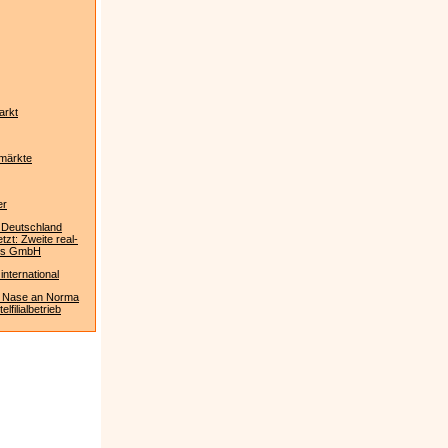
arkt
märkte
er
 Deutschland
etzt: Zweite real-
us GmbH
international
 Nase an Norma
lfilialbetrieb