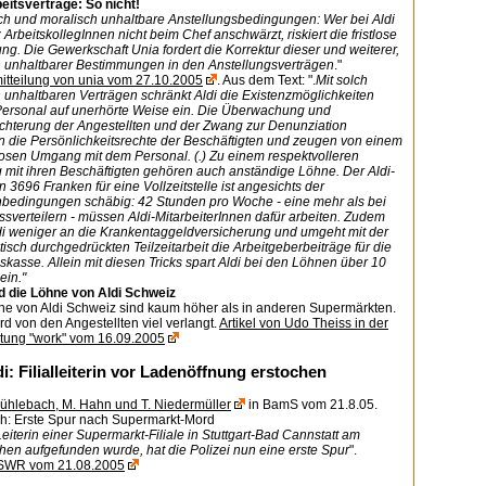
eitsverträge: So nicht!
ch und moralisch unhaltbare Anstellungsbedingungen: Wer bei Aldi
ArbeitskollegInnen nicht beim Chef anschwärzt, riskiert die fristlose
ng. Die Gewerkschaft Unia fordert die Korrektur dieser und weiterer,
ch unhaltbarer Bestimmungen in den Anstellungsverträgen
."
itteilung von unia vom 27.10.2005
. Aus dem Text: ".
Mit solch
h unhaltbaren Verträgen schränkt Aldi die Existenzmöglichkeiten
Personal auf unerhörte Weise ein. Die Überwachung und
chterung der Angestellten und der Zwang zur Denunziation
n die Persönlichkeitsrechte der Beschäftigten und zeugen von einem
losen Umgang mit dem Personal. (.) Zu einem respektvolleren
mit ihren Beschäftigten gehören auch anständige Löhne. Der Aldi-
 3696 Franken für eine Vollzeitstelle ist angesichts der
edingungen schäbig: 42 Stunden pro Woche - eine mehr als bei
sverteilern - müssen Aldi-MitarbeiterInnen dafür arbeiten. Zudem
ldi weniger an die Krankentaggeldversicherung und umgeht mit der
isch durchgedrückten Teilzeitarbeit die Arbeitgeberbeiträge für die
kasse. Allein mit diesen Tricks spart Aldi bei den Löhnen über 10
ein."
d die Löhne von Aldi Schweiz
ne von Aldi Schweiz sind kaum höher als in anderen Supermärkten.
rd von den Angestellten viel verlangt.
Artikel von Udo Theiss in der
itung "work" vom 16.09.2005
i: Filialleiterin vor Ladenöffnung erstochen
Mühlebach, M. Hahn und T. Niedermüller
in BamS vom 21.8.05.
h: Erste Spur nach Supermarkt-Mord
iterin einer Supermarkt-Filiale in Stuttgart-Bad Cannstatt am
en aufgefunden wurde, hat die Polizei nun eine erste Spur
".
 SWR vom 21.08.2005