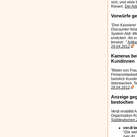
sich, und viele
Riesen.
Der Art
Vorwürfe ge
"Drei Kassierer
Discounter hind
System Aldi: M
ersticken. Als e
besetzt...
"
Artik
29.04.2012
Kameras bei 
Kundinnen
"Bilder von Fr
Firmenmitarbeit
heimlich Kundi
überwachen, Te
28.04.2012
Anzeige geg
bestochen
Verdi erstattet
Organisation A
Süddeutschen 
ver.di 
"
Die ste
(ver.di)