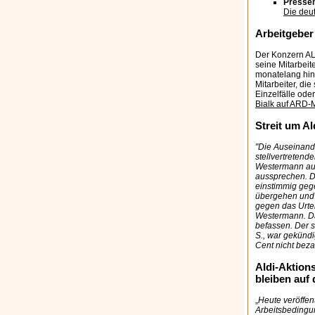
Pressem
Die deu
Arbeitgeber 
Der Konzern AL
seine Mitarbeit
monatelang hint
Mitarbeiter, di
Einzelfälle ode
Bialk auf ARD-
Streit um A
"Die Auseinand
stellvertretend
Westermann auf 
aussprechen. Da
einstimmig geg
übergehen und 
gegen das Urtei
Westermann. Da
befassen. Der st
S., war gekünd
Cent nicht bezah
Aldi-Aktion
bleiben auf 
„
Heute veröffen
Arbeitsbedingu