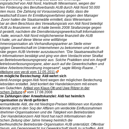
ungsratschef von Aldi Nord, Hartmuth Wiesemann, wegen der
ellen Förderung des Berufsverbands AUB durch Aldi Nord 50.000
len muss. Die Zahlung ist Voraussetzung dafür, dass die
nwaltschaft Essen ihr Ermittlungsverfahren gegen den Manager
t. Zuvor hatten die Staatsanwälte ermittelt, dass Wiesemann
bar an dem Beschluss des Verwaltungsrats von Aldi Nord beteiligt
 AUB zu finanzieren. ver.di hatte bereits 2008 Strafanzeige gegen
d gestellt, nachdem die Dienstleistungsgewerkschaft Informationen
 hatte, wonach Aldi Nord möglicherweise finanziell die AUB
t hatte, um auf diese Weise eine willfährige
ehmerorganisation als Verhandlungspartner an Stelle einer
gigen Gewerkschaft im Unternehmen zu bekommen und ver.di-
sräte gegen AUB-Vertreter auszutauschen. "Die Staatsanwaltschaft
e Informationen bestätigt und ging von dem Verdacht einer Straftat
s Betriebsverfassungsgesetz aus. Solche Praktiken sind ein Angriff
 Betriebsverfassungsorgane, aber auch auf die Gewerkschaften und
ektive Arbeitsrechtsordnung insgesamt", sagte Mönig-Raane..."
tteilung von ver.di vom 12.05.2011
um mögliche Bestechung: Aldi wehrt sich
t Verdi Anzeige gegen Aldi Nord wegen der möglichen Bestechung
iebsräten erstattet. Jetzt kontert der Handelskonzern mit einem
chen Gutachten.
Artikel von Klaus Ott und Uwe Ritzer in der
schen Zeitung
vom 17.08.2008
te Zahlungen über Anwaltskanzlei: Aldi hat heimlich
ganisation zu Verdi gefördert
ermarktkette Aldi, die mit Niedrigst-Preisen Millionen von Kunden
 könnte jetzt in den Sog der Affären um verdeckte Einflussnahmen
itnehmer-Organisationen und die Tätigkeit von Betriebsräten
. Der Handelskonzern Aldi Nord hat nach Informationen der
schen Zeitung über Jahre hinweg heimlich die
berfreundliche Betriebsräte-Organisation AUB unterstützt. Offenbar
darum, ein Gegengewicht zur Gewerkschaft Verdi zu schaffen. Aldi