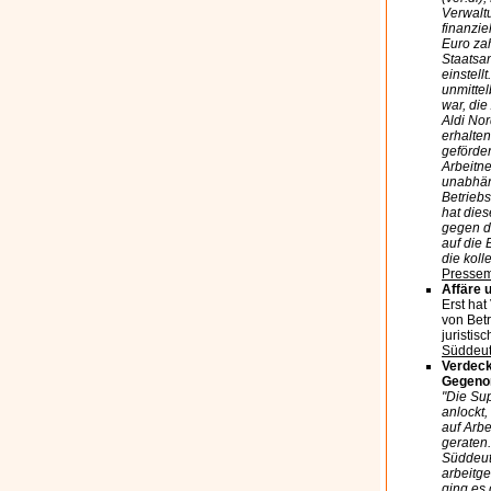
Verwalt
finanzi
Euro zah
Staatsa
einstell
unmittel
war, die
Aldi Nor
erhalten
geförder
Arbeitn
unabhän
Betrieb
hat dies
gegen da
auf die
die koll
Pressemi
Affäre 
Erst ha
von Betr
juristis
Süddeut
Verdeck
Gegenor
"Die Sup
anlockt,
auf Arbe
geraten
Süddeut
arbeitge
ging es 