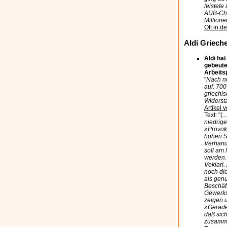
leistet
AUB-Che
Millione
Ott in 
Aldi Griech
Aldi ha
gebeute
Arbeits
"
Nach nu
auf. 700
griechis
Widersta
Artikel 
Text: "(
.
niedrig
»Provoka
hohen S
Verhandl
soll am
werden. 
Vekiari.
noch di
als gen
Beschäft
Gewerksc
zeigen 
»Gerade 
daß sic
zusamme