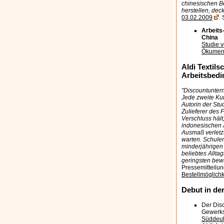
chinesischen Be
herstellen, de
03.02.2009
.
Arbeits
China
Studie 
Ökumene
Al
di
Textilsc
Arbeitsbedi
"Discountuntern
Jede zweite Kun
Autorin der Stu
Zulieferer des 
Verschluss häl
indonesischen A
Ausmaß verletz
warten. Schulen
minderjährigen 
beliebtes Allta
geringsten bewu
Pressemitteilun
Bestellmöglichk
Debut in de
Der Disc
Gewerksc
Süddeut