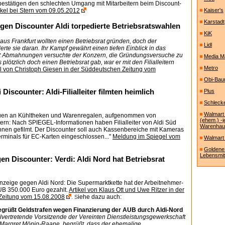
 bestätigen den schlechten Umgang mit Mitarbeitern beim Discount-
ikel bei Stern vom 09.05.2012
Kaiser's
Karstadt
gen Discounter Aldi torpedierte Betriebsratswahlen
KiK
 aus Frankfurt wollten einen Betriebsrat gründen, doch der
Lidl
erte sie daran. Ihr Kampf gewährt einen tiefen Einblick in das
it Abmahnungen versuchte der Konzern, die Gründungsversuche zu
Media M
s plötzlich doch einen Betriebsrat gab, war er mit den Filialleitern
Metro
el von Christoph Giesen in der Süddeutschen Zeitung vom
Obi-Bau
Discounter: Aldi-Filialleiter filmten heimlich
Plus
Schleck
Walmart
auen an Kühltheken und Warenregalen, aufgenommen von
(ehem.) -j
ern: Nach SPIEGEL-Informationen haben Filialleiter von Aldi Süd
Warenha
nnen gefilmt. Der Discounter soll auch Kassenbereiche mit Kameras
rminals für EC-Karten eingeschlossen..."
Meldung im Spiegel vom
Walmart 
Goldene
Lebensmitte
en Discounter: Verdi: Aldi Nord hat Betriebsrat
 Anzeige gegen Aldi Nord: Die Supermarktkette hat der Arbeitnehmer-
UB 350.000 Euro gezahlt.
Artikel von Klaus Ott und Uwe Ritzer in der
Zeitung vom 15.08.2008
iehe dazu auch:
. S
begrüßt Geldstrafen wegen Finanzierung der AUB durch Aldi-Nord
llvertretende Vorsitzende der Vereinten Dienstleistungsgewerkschaft
, Margret Mönig-Raane, begrüßt, dass der ehemalige