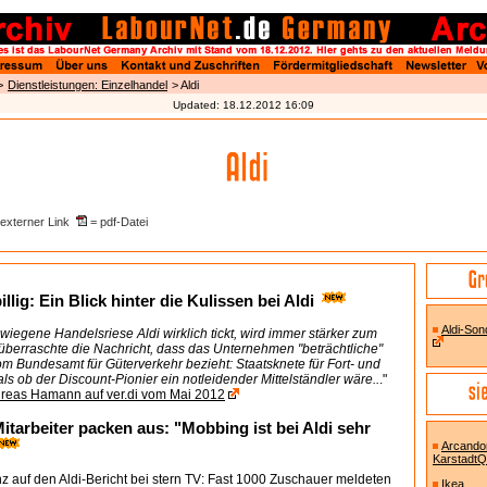
>
Dienstleistungen: Einzelhandel
> Aldi
Updated:
18.12.2012 16:09
externer Link
= pdf-Datei
illig: Ein Blick hinter die Kulissen bei Aldi
Aldi-Sond
wiegene Handelsriese Aldi wirklich tickt, wird immer stärker zum
überraschte die Nachricht, dass das Unternehmen "beträchtliche"
m Bundesamt für Güterverkehr bezieht: Staatsknete für Fort- und
als ob der Discount-Pionier ein notleidender Mittelständler wäre..
."
dreas Hamann auf ver.di vom Mai 2012
itarbeiter packen aus: "Mobbing ist bei Aldi sehr
Arcando
KarstadtQ
 auf den Aldi-Bericht bei stern TV: Fast 1000 Zuschauer meldeten
Ikea