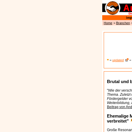
Home
>
Branchen
=
updated
= 
Brutal und b
"
Wie der versch
Thema. Zuletzt 
Fördergelder vo
Weiterbildung, 
Beitrag von An
Ehemalige M
verbreitet"
Große Resonanz