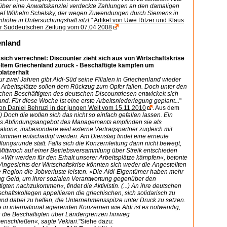
e über eine Anwaltskanzlei verdeckte Zahlungen an den damaligen
f Wilhelm Schelsky, der wegen Zuwendungen durch Siemens in
nhöhe in Untersuchungshaft sitzt.
"
Artikel von Uwe Ritzer und Klaus
der Süddeutschen Zeitung vom 07.04.2008
enland
t sich verrechnet: Discounter zieht sich aus von Wirtschaftskrise
ltem Griechenland zurück - Beschäftigte kämpfen um
platzerhalt
r zwei Jahren gibt ­Aldi-Süd seine Filialen in Griechenland wieder
 Arbeitsplätze sollen dem Rückzug zum Opfer fallen. Doch unter den
chen Beschäftigten des deutschen Discountriesen entwickelt sich
nd. Für diese Woche ist eine erste Arbeitsniederlegung geplant...
"
von Daniel Behruzi in der jungen Welt vom 15.11.2010
. Aus dem
..) Doch die wollen sich das nicht so einfach gefallen lassen. Ein
es Abfindungsangebot des Managements empfinden sie als
tion«, insbesondere weil externe Vertragspartner zugleich mit
ummen entschädigt werden. Am Dienstag findet eine erneute
ungsrunde statt. Falls sich die Konzernleitung dann nicht bewegt,
 Mittwoch auf einer Betriebsversammlung über Streik entschieden
»Wir werden für den Erhalt unserer Arbeitsplätze kämpfen«, betonte
 Angesichts der Wirtschaftskrise könnten sich weder die Angestellten
e Region die Jobverluste leisten. »Die Aldi-Eigentümer haben mehr
ug Geld, um ihrer sozialen Verantwortung gegenüber den
igten nachzukommen«, findet die Aktivistin. (...) An ihre deutschen
haftskollegen appellieren die griechischen, sich solidarisch zu
und dabei zu helfen, die Unternehmensspitze unter Druck zu setzen.
in international agierenden Konzernen wie Aldi ist es notwendig,
h die Beschäftigten über Ländergrenzen hinweg
nschließen«, sagte Vekiari
."Siehe dazu: