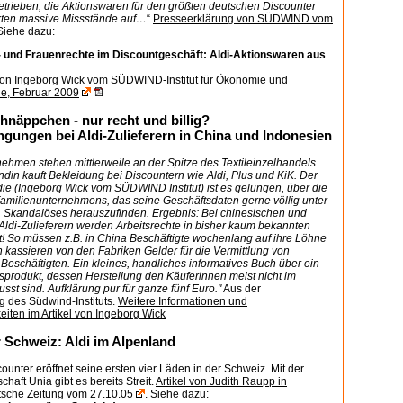
trieben, die Aktionswaren für den größten deutschen Discounter
ckten massive Missstände auf…
“
Presseerklärung von SÜDWIND vom
Siehe dazu:
- und Frauenrechte im Discountgeschäft: Aldi-Aktionswaren aus
von Ingeborg Wick vom SÜDWIND-Institut für Ökonomie und
, Februar 2009
hnäppchen - nur recht und billig?
ngungen bei Aldi-Zulieferern in China und Indonesien
ehmen stehen mittlerweile an der Spitze des Textileinzelhandels.
din kauft Bekleidung bei Discountern wie Aldi, Plus und KiK. Der
die (Ingeborg Wick vom SÜDWIND Institut) ist es gelungen, über die
Familienunternehmens, das seine Geschäftsdaten gerne völlig unter
t, Skandalöses herauszufinden. Ergebnis: Bei chinesischen und
ldi-Zulieferern werden Arbeitsrechte in bisher kaum bekannten
t! So müssen z.B. in China Beschäftigte wochenlang auf ihre Löhne
 kassieren von den Fabriken Gelder für die Vermittlung von
Beschäftigten. Ein kleines, handliches informatives Buch über ein
gsprodukt, dessen Herstellung den Käuferinnen meist nicht im
sst sind. Aufklärung pur für ganze fünf Euro."
Aus der
g des Südwind-Instituts.
Weitere Informationen und
eiten im Artikel von Ingeborg Wick
r Schweiz: Aldi im Alpenland
ounter eröffnet seine ersten vier Läden in der Schweiz. Mit der
haft Unia gibt es bereits Streit.
Artikel von Judith Raupp in
sche Zeitung vom 27.10.05
. Siehe dazu: