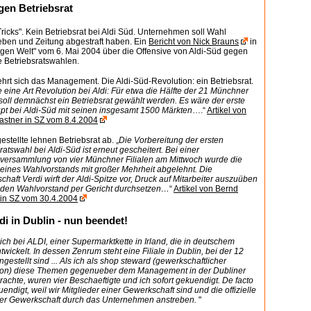
gen Betriebsrat
ricks". Kein Betriebsrat bei Aldi Süd. Unternehmen soll Wahl
ieben und Zeitung abgestraft haben. Ein
Bericht von Nick Brauns
in
ngen Welt" vom 6. Mai 2004 über die Offensive von Aldi-Süd gegen
e Betriebsratswahlen.
rt sich das Management. Die Aldi-Süd-Revolution: ein Betriebsrat.
 eine Art Revolution bei Aldi: Für etwa die Hälfte der 21 Münchner
 soll demnächst ein Betriebsrat gewählt werden. Es wäre der erste
pt bei Aldi-Süd mit seinen insgesamt 1500 Märkten
….“
Artikel von
astner in SZ vom 8.4.2004
estellte lehnen Betriebsrat ab. „
Die Vorbereitung der ersten
ratswahl bei Aldi-Süd ist erneut gescheitert. Bei einer
sversammlung von vier Münchner Filialen am Mittwoch wurde die
 eines Wahlvorstands mit großer Mehrheit abgelehnt. Die
haft Verdi wirft der Aldi-Spitze vor, Druck auf Mitarbeiter auszuüben
l den Wahlvorstand per Gericht durchsetzen…
“
Artikel von Bernd
 in SZ vom 30.4.2004
ldi in Dublin - nun beendet!
sich bei ALDI, einer Supermarktkette in Irland, die in deutschem
twickelt. In dessen Zenrum steht eine Filiale in Dublin, bei der 12
gestellt sind ... Als ich als shop steward (gewerkschaftlicher
son) diese Themen gegenueber dem Management in der Dubliner
brachte, wuren vier Beschaeftigte und ich sofort gekuendigt. De facto
endigt, weil wir Mitglieder einer Gewerkschaft sind und die offizielle
er Gewerkschaft durch das Unternehmen anstreben.
"