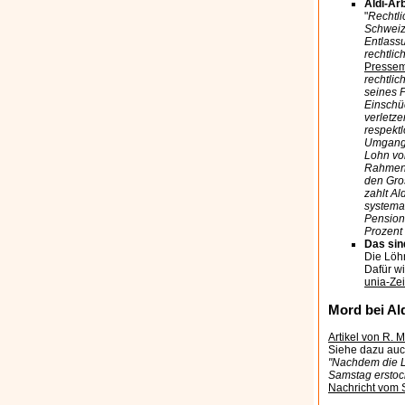
Aldi-Arb
"
Rechtli
Schweiz 
Entlassu
rechtli
Pressem
rechtlic
seines 
Einschü
verletze
respekt
Umgang 
Lohn von
Rahmenb
den Gros
zahlt A
systemat
Pensions
Prozent 
Das sin
Die Löh
Dafür wi
unia-Ze
Mord bei Ald
Artikel von R. 
Siehe dazu auc
"Nachdem die Le
Samstag erstoch
Nachricht vom