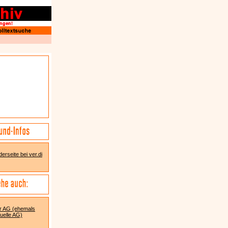
erseite bei ver.di
r AG (ehemals
uelle AG)