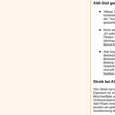
Aldi-Süd ge
"Miese T
hintertr
der "Ju
geplant
Noch weh
„
Es wäre
Filialen
überhau
Bernd K
Aldi-Ang
Betriebs
Betrieb
Bildung
Gewerksc
und wil
Kastner
Streik bei A
"Ein Streik hat 
Eigentum ist, en
Beschaeftigte an
Vertrauensper
Aldi-Filiale ein
wurden wir geku
Anerkennung d