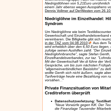
Niedrigstlöhnen von 5,21Euro unrühmlich 
einem Jahr ebenso wegen Ausspähens von 
Dennis Vollmer auf DerWesten vom 26.10
Niedriglöhne im Einzelhandel: Hi
Syndrom
Um Niedriglöhne wie beim Textildiscounter
Gewerkschaft und Einzelhandelsverband 
vereinbaren. Die Billigkette gibt sich reum
in der TAZ vom 04.08.2010
. Aus dem Tex
wird erheblich über den 6,50 Euro liegen
zufolge seinen Aushilfen zahlt. "Der Einzel
Niedriglohnbranche", sagte Stefan Genth,
Einzelhandelsverbandes, zur taz. "Lohnd
Mit der Gewerkschaft Ver.di führe der Ver
Gespräche, um bis zum nächsten Frühjah
"allgemeinverbindlichen Basislohn" zu de
wollte Genth sich nicht äußern, sagte abe
Tarifverträge heute eine Bezahlung von r
vorsähen..
."
Private Finanzsituation von Mitar
Creditreform überprüft
Datenschutzverletzung: Textilket
"Neue Vorwürfe gegen KiK: Der Text
die Finanzlage Tausender Mitarbeite