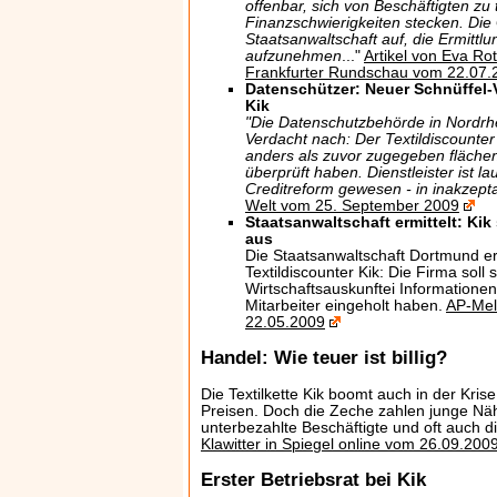
offenbar, sich von Beschäftigten zu 
Finanzschwierigkeiten stecken. Die 
Staatsanwaltschaft auf, die Ermittl
aufzunehmen
..."
Artikel von Eva Ro
Frankfurter Rundschau vom 22.07.
Datenschützer: Neuer Schnüffel-
Kik
"Die Datenschutzbehörde in Nordrh
Verdacht nach: Der Textildiscounter 
anders als zuvor zugegeben fläche
überprüft haben. Dienstleister ist l
Creditreform gewesen - in inakzep
Welt vom 25. September 2009
Staatsanwaltschaft ermittelt: Ki
aus
Die Staatsanwaltschaft Dortmund er
Textildiscounter Kik: Die Firma soll s
Wirtschaftsauskunftei Informationen
Mitarbeiter eingeholt haben.
AP-Mel
22.05.2009
Handel: Wie teuer ist billig?
Die Textilkette Kik boomt auch in der Kris
Preisen. Doch die Zeche zahlen junge Nä
unterbezahlte Beschäftigte und oft auch 
Klawitter in Spiegel online vom 26.09.200
Erster Betriebsrat bei Kik