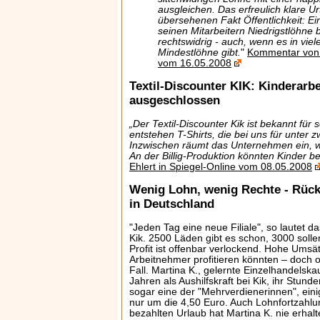
ausgleichen. Das erfreulich klare Ur
übersehenen Fakt Öffentlichkeit: E
seinen Mitarbeitern Niedrigstlöhne b
rechtswidrig - auch, wenn es in vie
Mindestlöhne gibt.
"
Kommentar von U
vom 16.05.2008
Textil-Discounter KIK: Kinderarbe
ausgeschlossen
„Der Textil-Discounter Kik ist bekannt für
entstehen T-Shirts, die bei uns für unter 
Inzwischen räumt das Unternehmen ein, w
An der Billig-Produktion könnten Kinder be
Ehlert in Spiegel-Online vom 08.05.2008
Wenig Lohn, wenig Rechte - Rück
in Deutschland
"Jeden Tag eine neue Filiale", so lautet d
Kik. 2500 Läden gibt es schon, 3000 solle
Profit ist offenbar verlockend. Hohe Umsä
Arbeitnehmer profitieren könnten – doch o
Fall. Martina K., gelernte Einzelhandelska
Jahren als Aushilfskraft bei Kik, ihr Stunde
sogar eine der "Mehrverdienerinnen", ei
nur um die 4,50 Euro. Auch Lohnfortzahlu
bezahlten Urlaub hat Martina K. nie erha