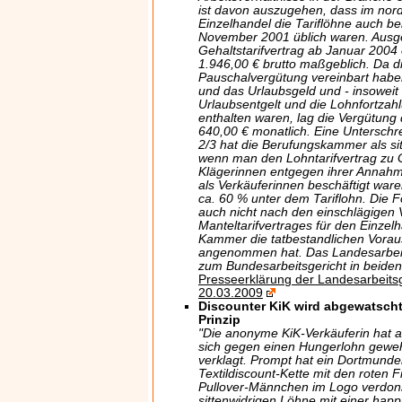
ist davon auszugehen, dass im nord
Einzelhandel die Tariflöhne auch be
November 2001 üblich waren. Aus
Gehaltstarifvertrag ab Januar 2004
1.946,00 € brutto maßgeblich. Da di
Pauschalvergütung vereinbart habe
und das Urlaubsgeld und - insoweit 
Urlaubsentgelt und die Lohnfortzahl
enthalten waren, lag die Vergütung 
640,00 € monatlich. Eine Unterschr
2/3 hat die Berufungskammer als si
wenn man den Lohntarifvertrag zu G
Klägerinnen entgegen ihrer Annahm
als Verkäuferinnen beschäftigt war
ca. 60 % unter dem Tariflohn. Die F
auch nicht nach den einschlägigen 
Manteltarifvertrages für den Einzelh
Kammer die tatbestandlichen Vora
angenommen hat. Das Landesarbeits
zum Bundesarbeitsgericht in beiden
Presseerklärung der Landesarbeit
20.03.2009
Discounter KiK wird abgewatscht
Prinzip
"Die anonyme KiK-Verkäuferin hat al
sich gegen einen Hungerlohn geweh
verklagt. Prompt hat ein Dortmunder
Textildiscount-Kette mit den roten 
Pullover-Männchen im Logo verdonn
sittenwidrigen Löhne mit einer hap