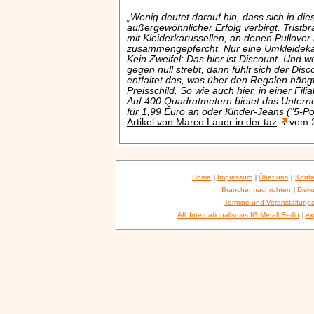
„Wenig deutet darauf hin, dass sich in d
außergewöhnlicher Erfolg verbirgt. Tristb
mit Kleiderkarussellen, an denen Pullover
zusammengepfercht. Nur eine Umkleidekab
Kein Zweifel: Das hier ist Discount. Und
gegen null strebt, dann fühlt sich der Dis
entfaltet das, was über den Regalen häng
Preisschild. So wie auch hier, in einer Fili
Auf 400 Quadratmetern bietet das Unte
für 1,99 Euro an oder Kinder-Jeans ("5-Po
Artikel von Marco Lauer in der taz
vom 2
Home
|
Impressum
|
Über uns
|
Konta
Branchennachrichten
|
Disku
Termine und Veranstaltung
AK Internationalismus IG Metall Berlin
|
ex