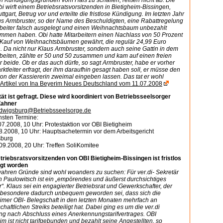
n Kündigungsgründen vom Hals zu schaffen, reißen nicht ab. Die
i wirft einem Betriebsratsvorsitzenden in Bietigheim-Bissingen,
ttgart, Betrug vor und erteilte die fristlose Kündigung. Im letzten Jahr
aus Armbruster, so der Name des Beschuldigten, eine Rabattregelung
arbeiter falsch ausgelegt und einen Weihnachtsbaum unbezahlt
mmen haben. Obi hatte Mitarbeitern einen Nachlass von 50 Prozent
 Kauf von Weihnachtsbäumen gewährt, die regulär 24,99 Euro
. Da nicht nur Klaus Armbruster, sondern auch seine Gattin in dem
rbeiten, zählte er 50 und 50 zusammen und kam auf einen freien
 beide. Ob er das auch dürfe, so sagt Armbruster, habe er vorher
ktleiter erfragt, der ihm daraufhin gesagt haben soll, er müsse den
on der Kassiererin zweimal eingeben lassen. Das tat er wohl
Artikel von Ina Beyerim Neues Deutschland vom 11.07.2008
tät ist gefragt. Diese wird koordiniert von Betriebsseelsorger
Zahner
dwigsburg@Betriebsseelsorge.de
hsten Termine:
07.2008, 10 Uhr: Protestaktion vor OBI Bietigheim
08.2008, 10 Uhr: Hauptsachetermin vor dem Arbeitsgericht
sburg
09.2008, 20 Uhr: Treffen SoliKomitee
riebsratsvorsitzenden von OBI Bietigheim-Bissingen ist fristlos
gt worden
ahren Gründe sind wohl woanders zu suchen: Für ver.di- Sekretär
n Paulowitsch ist ein „empörendes und äußerst durchsichtiges
. Klaus sei ein engagierter Betriebsrat und Gewerkschafter, der
sbesondere dadurch unbequem geworden sei, dass sich die
eimer OBI- Belegschaft in den letzten Monaten mehrfach an
haftlichen Streiks beteiligt hat. Dabei ging es um die ver.di
ng nach Abschluss eines Anerkennungstarifvertrages. OBI
im ist nicht tarifgebunden und bezahlt seine Angestellten, so