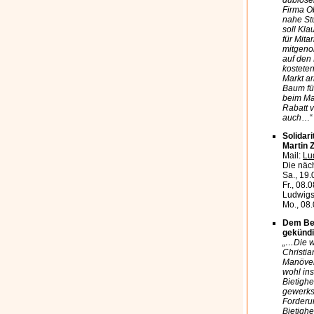
dubiose
Firma Ob
nahe Stu
soll Kl
für Mit
mitgeno
auf den
kosteten
Markt a
Baum für
beim Mar
Rabatt v
auch
…“
Solidari
Martin 
Mail:
Lu
Die näc
Sa., 19.
Fr., 08.
Ludwig
Mo., 08.
Dem Bet
gekündi
„…Die w
Christia
Manöver“
wohl in
Bietigh
gewerksc
Forderu
Bietighe