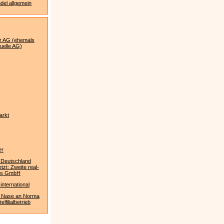
el allgemein
r AG (ehemals
uelle AG)
arkt
er
 Deutschland
etzt: Zweite real-
us GmbH
international
 Nase an Norma
lfilialbetrieb