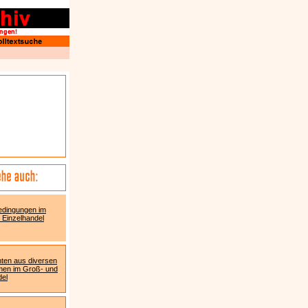
edingungen im
 Einzelhandel
ten aus diversen
men im Groß- und
del