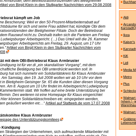
us Armbruster, dem Betriebsratsvorsitzenden des Bietigheimer
Buchhand
rtikel von Birgit Klein in den Stuttgarter Nachrichten vom 29.08.2008
Aldi
riebsrat kämpft um Job
e Bescherung: Weil er den 50-Prozent-Mitarbeiterrabatt auf
Arcando
htsbäume für sich und seine Frau addiert hat, kündigte Obi dem
KarstadtQ
ratsvorsitzenden der Bietigheimer Filiale. Doch der Betriebsrat
dem Rauswuf nicht zu. Deshalb trafen sich die Parteien am Freitag
Ikea
Ludwigsburger Arbeitsgericht. (…) Das Urteil will die 26. Kammer
Kaiser's
wigsburger Arbeitsgerichts am Freitag, 29. August, um 17 Uhr
en."
Artikel von Birgit Klein in den Stuttgarter Nachrichten vom
Karstadt
008
KiK
ität mit dem OBI-Betriebsrat Klaus Armbruster
Lidl
ndigung ist für ver.di „ein skandalöser Vorgang“, mit dem
haftliche Betätigung bei OBI unterdrückt werden soll. In
Media M
urg hat sich nunmehr ein Solidaritätskreis für Klaus Armbruster
Metro
. Am Samstag, den 19. Juli 2008 wollen wir ab 10 Uhr vor dem
t in Bietigheim Geisinger Str. 65 die Kunden über diesen Vorgang
Plus
ren. Am 8. August um 10 Uhr findet im Arbeitsgericht Ludwigsburg
Kammertermin statt. Wir hoffen auf eine breite Unterstützung bei
Schleck
ermin. Des weiteren ist eine Homepage für Klaus eingerichtet
Walmart
 Hier können Solidaritätsschreiben etc. eingegeben werden,
(ehem.) -j
en geäußert werden etc…
“
Artikel auf Stattweb.de vom 17.07.2008
Warenha
Walmart 
itätskomitee Klaus Armbruster
Goldene
epage des Unterstützungskomitees
Lebensmitte
e Kündigung
esen Strategien der Unternehmen, sich aufmuckende
Mitarbeiter mit