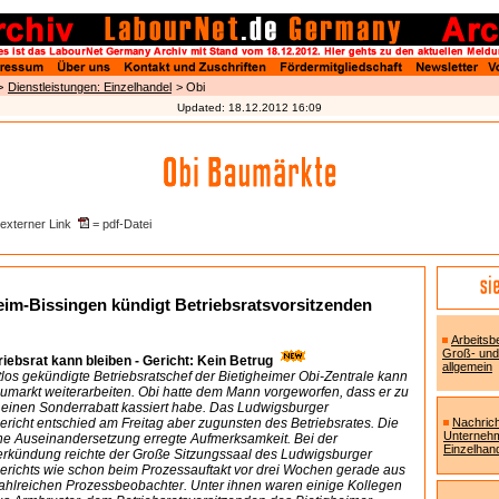
>
Dienstleistungen: Einzelhandel
> Obi
Updated:
18.12.2012 16:09
externer Link
= pdf-Datei
eim-Bissingen kündigt Betriebsratsvorsitzenden
Arbeitsb
Groß- und
riebsrat kann bleiben - Gericht: Kein Betrug
allgemein
stlos gekündigte Betriebsratschef der Bietigheimer Obi-Zentrale kann
umarkt weiterarbeiten. Obi hatte dem Mann vorgeworfen, dass er zu
 einen Sonderrabatt kassiert habe. Das Ludwigsburger
ericht entschied am Freitag aber zugunsten des Betriebsrates. Die
Nachrich
Unterneh
che Auseinandersetzung erregte Aufmerksamkeit. Bei der
Einzelhan
verkündung reichte der Große Sitzungssaal des Ludwigsburger
gerichts wie schon beim Prozessauftakt vor drei Wochen gerade aus
 zahlreichen Prozessbeobachter. Unter ihnen waren einige Kollegen