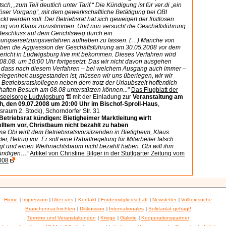
sch, „zum Teil deutlich unter Tarif.“ Die Kündigung ist für ver.di „ein
öser Vorgang“, mit dem gewerkschaftliche Betätigung bei OBI
ckt werden soll. Der Betriebsrat hat sich geweigert der fristlosen
ng von Klaus zuzustimmen. Und nun versucht die Geschäftsführung
Beschluss auf dem Gerichtsweg durch ein
ungsersetzungsverfahren aufheben zu lassen. (…) Manche von
ben die Aggression der Geschäftsführung am 30.05.2008 vor dem
gericht in Ludwigsburg live mit bekommen. Dieses Verfahren wird
08.08. um 10:00 Uhr fortgesetzt. Das wir nicht davon ausgehen
 dass nach diesem Verfahren – bei welchem Ausgang auch immer –
legenheit ausgestanden ist, müssen wir uns überlegen, wir wir
Betriebsratskollegen neben dem trotz der Urlaubszeit hoffentlich
aften Besuch am 08.08 unterstützen können...
"
Das Flugblatt der
sseelsorge Ludwigsburg
mit der Einladung zur
Veranstaltung am
h, den 09.07.2008 um 20:00 Uhr im Bischof-Sproll-Haus
,
raum 2. Stock), Schorndorfer Str. 31
 Betriebsrat kündigen: Bietigheimer Marktleitung wirft
lltem vor, Christbaum nicht bezahlt zu haben
ma Obi wirft dem Betriebsratsvorsitzenden in Bietigheim, Klaus
er, Betrug vor. Er soll eine Rabattregelung für Mitarbeiter falsch
gt und einen Weihnachtsbaum nicht bezahlt haben. Obi will ihm
kündigen…
“
Artikel von Christine Bilger in der Stuttgarter Zeitung vom
008
Home
|
Impressum
|
Über uns
|
Kontakt
|
Fördermitgliedschaft
|
Newsletter
|
Volltextsuche
Branchennachrichten
|
Diskussion
|
Internationales
|
Solidarität gefragt!
Termine und Veranstaltungen
|
Kriege
|
Galerie
|
Kooperationspartner