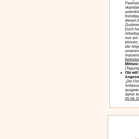
Paulowit
skandal
unterdrü
Kündigu
diesen 
Zustimm
Euch ha
Arbeits
nun am 
können,
die Ange
unseren 
massenh
Betrieb
Mittwoc
(Tagungs
Obi will
Angeste
„
Die Fir
Armbrust
ausgele
daher 
05.06.2