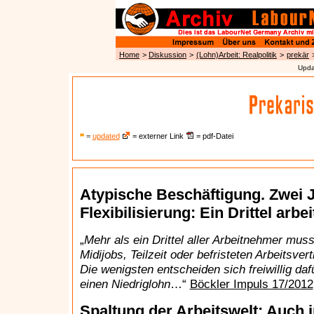
Home
>
Diskussion
>
(Lohn)Arbeit: Realpolitik
>
prekär
Upda
=
updated
= externer Link
= pdf-Datei
Atypische Beschäftigung. Zwei 
Flexibilisierung: Ein Drittel arbe
„
Mehr als ein Drittel aller Arbeitnehmer muss
Midijobs, Teilzeit oder befristeten Arbeitsv
Die wenigsten entscheiden sich freiwillig dafü
einen Niedriglohn
…“
Böckler Impuls 17/2012
Spaltung der Arbeitswelt: Auch i