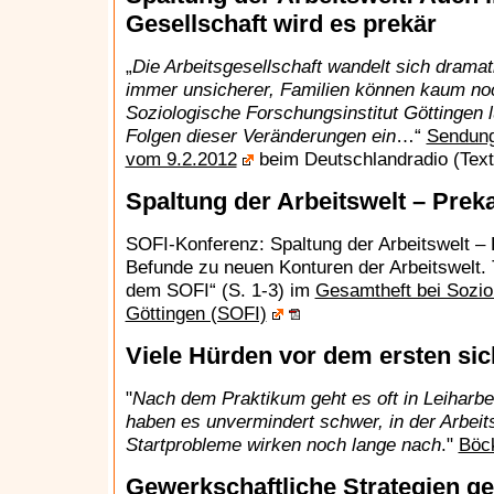
Gesellschaft wird es prekär
„
Die Arbeitsgesellschaft wandelt sich dramat
immer unsicherer, Familien können kaum no
Soziologische Forschungsinstitut Göttingen l
Folgen dieser Veränderungen ein
…“
Sendung
vom 9.2.2012
beim Deutschlandradio (Text
Spaltung der Arbeitswelt – Prekar
SOFI-Konferenz: Spaltung der Arbeitswelt – P
Befunde zu neuen Konturen der Arbeitswelt. 
dem SOFI“ (S. 1-3) im
Gesamtheft bei Sozio
Göttingen (SOFI)
Viele Hürden vor dem ersten si
"
Nach dem Praktikum geht es oft in Leiharbe
haben es unvermindert schwer, in der Arbeit
Startprobleme wirken noch lange nach
."
Böck
Gewerkschaftliche Strategien g