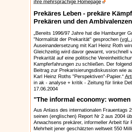
ihre mehrsprachige Homepage
Prekäres Leben - prekäre Kämpfe
Prekären und den Ambivalenzen
„Bereits 1996/97 Jahre hat die Hamburger G
"Normalität der Prekarität" gesprochen (
vgl.
Auseinandersetzung mit Karl Heinz Roth wird
Gleichzeitig wird davor gewarnt, vorschnell 
Prekarität auf eine politische Vereinheitlich
Kampferfahrungen zu schließen. Der folgende 
Beitrag zur Prekarisierungsdiskussion wie 
Karl Heinz Roths "Perspektiven"-Papier.“
Art
in ak - analyse + kritik - Zeitung für linke D
17.06.2004
"The informal economy: women on
Aus Anlass des internationalen Frauentags 2
seinen (englischen) Report Nr 2 aus 2004 üb
Anwachsens prekärer, informeller Arbeit für 
Mehrheit jener geschätzten weltweit 550 Mil