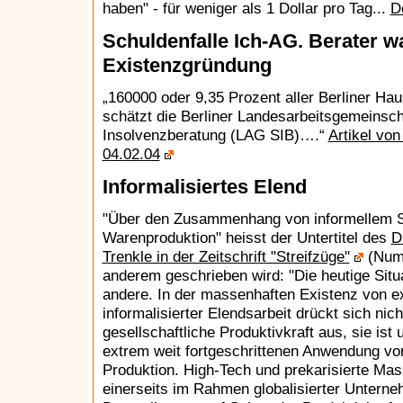
haben" - für weniger als 1 Dollar pro Tag...
D
Schuldenfalle Ich-AG. Berater w
Existenzgründung
„160000 oder 9,35 Prozent aller Berliner Hau
schätzt die Berliner Landesarbeitsgemeinsch
Insolvenzberatung (LAG SIB)….“
Artikel vo
04.02.04
Informalisiertes Elend
"Über den Zusammenhang von informellem S
Warenproduktion" heisst der Untertitel des
D
Trenkle in der Zeitschrift "Streifzüge"
(Numm
anderem geschrieben wird: "Die heutige Situat
andere. In der massenhaften Existenz von e
informalisierter Elendsarbeit drückt sich nich
gesellschaftliche Produktivkraft aus, sie ist
extrem weit fortgeschrittenen Anwendung vo
Produktion. High-Tech und prekarisierte Ma
einerseits im Rahmen globalisierter Unterneh