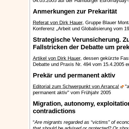
04.05.2005 auf der Hamburger Euromayda
Anmerkungen zur Prekarität
Referat von Dirk Hauer
, Gruppe Blauer Monta
Konferenz „Arbeit und Globalisierung vom 1
Strategische Verunsicherung. Zu
Fallstricken der Debatte um prek
Artikel von Dirk Hauer
, dessen gekürzte Fass
Debatte und Praxis Nr. 494 vom 15.4.2005 er
Prekär und permanent aktiv
Editorial zum Schwerpunkt von Arranca!
"a
permanent aktiv" vom Frühjahr 2005
Migration, autonomy, exploitati
contradictions
“
Are migrants regarded as “victims” of econo
that should be advised or protected? Or sho