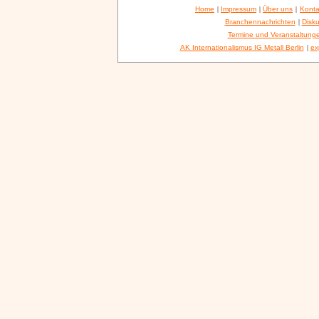
Home
|
Impressum
|
Über uns
|
Konta
Branchennachrichten
|
Disku
Termine und Veranstaltung
AK Internationalismus IG Metall Berlin
|
ex