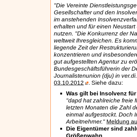
"Die Vereinte Dienstleistungsgew
Gesellschafter und den Insolve
im anstehenden Insolvenzverfah
erhalten und für einen Neustar
nutzen. "Die Konkurrenz der N
weltweit Ihresgleichen. Es kommt
liegende Zeit der Restrukturieru
konzentrieren und insbesondere
gut aufgestellten Agentur zu er
Bundesgeschäftsführerin der D
Journalistenunion (dju) in ver.di.
03.10.2012
. Siehe dazu:
Was gilt bei Insolvenz fü
"dapd hat zahlreiche freie M
letzten Monaten die Zahl 
einmal aufgestockt. Doch I
Arbeitnehmer."
Meldung au
Die Eigentümer sind zah
Größenwahn