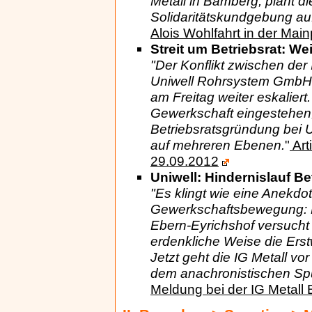
Metall in Bamberg, plant d
Solidaritätskundgebung au
Alois Wohlfahrt in der Ma
Streit um Betriebsrat: We
"Der Konflikt zwischen der
Uniwell Rohrsystem GmbH u
am Freitag weiter eskaliert
Gewerkschaft eingestehen,
Betriebsratsgründung bei Un
auf mehreren Ebenen.
"
Art
29.09.2012
Uniwell: Hindernislauf Be
"Es klingt wie eine Anekdot
Gewerkschaftsbewegung: Di
Ebern-Eyrichshof versucht 
erdenkliche Weise die Erst
Jetzt geht die IG Metall vo
dem anachronistischen Spu
Meldung bei der IG Metall