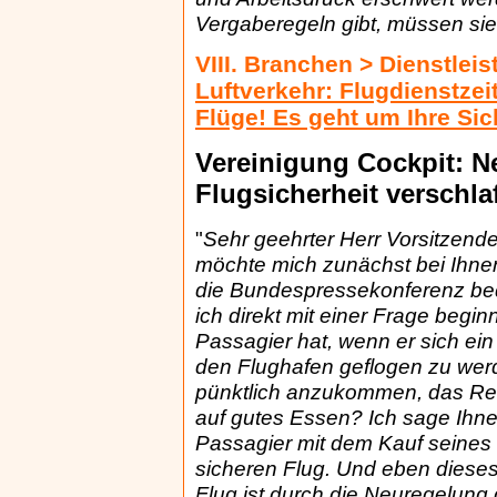
Vergaberegeln gibt, müssen sie 
VIII. Branchen > Dienstlei
Luftverkehr: Flugdienstzei
Flüge! Es geht um Ihre Sic
Vereinigung Cockpit: N
Flugsicherheit verschla
"
Sehr geehrter Herr Vorsitzend
möchte mich zunächst bei Ihnen,
die Bundespressekonferenz bed
ich direkt mit einer Frage begi
Passagier hat, wenn er sich ein 
den Flughafen geflogen zu werde
pünktlich anzukommen, das Rec
auf gutes Essen? Ich sage Ihne
Passagier mit dem Kauf seines T
sicheren Flug. Und eben diese
Flug ist durch die Neuregelung 