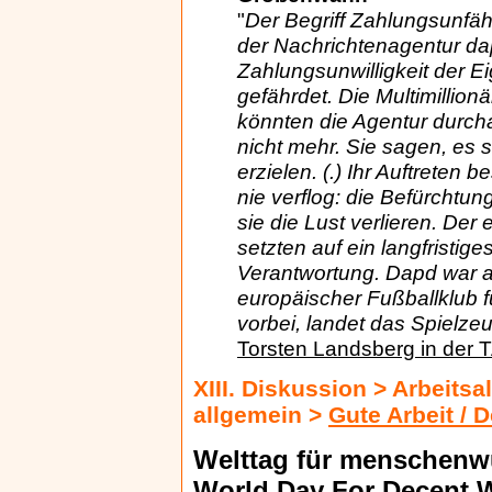
"
Der Begriff Zahlungsunfäh
der Nachrichtenagentur dapd
Zahlungsunwilligkeit der E
gefährdet. Die Multimillio
könnten die Agentur durcha
nicht mehr. Sie sagen, es 
erzielen. (.) Ihr Auftreten b
nie verflog: die Befürchtun
sie die Lust verlieren. Der
setzten auf ein langfristi
Verantwortung. Dapd war a
europäischer Fußballklub f
vorbei, landet das Spielzeu
Torsten Landsberg in der
XIII. Diskussion > Arbeits
allgemein >
Gute Arbeit / 
Welttag für menschenwü
World Day For Decent 