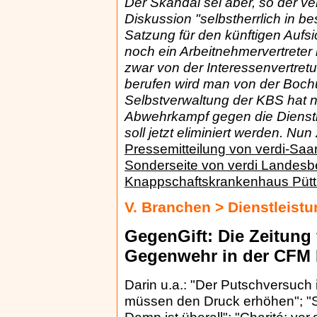
Der Skandal sei aber, so der ver
Diskussion "selbstherrlich in b
Satzung für den künftigen Aufsic
noch ein Arbeitnehmervertreter i
zwar von der Interessenvertre
berufen wird man von der Boch
Selbstverwaltung der KBS hat n
Abwehrkampf gegen die Dienstl
soll jetzt eliminiert werden. Nun
Pressemitteilung von verdi-Sa
Sonderseite von verdi Landesb
Knappschaftskrankenhaus Pütt
V. Branchen > Dienstleis
GegenGift: Die Zeitung 
Gegenwehr in der CFM
Darin u.a.: "Der Putschversuch i
müssen den Druck erhöhen"; "Sy