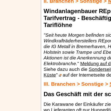
II. Branchen > Sonstige >
M
Windanlagenbauer REpo
Tarifvertrag - Beschäft
Tariflöhne
"Seit heute Morgen befinden si
Windkrafträderherstellers REpo
die IG Metall in Bremerhaven, 
Holstein sowie Trampe und Eber
Aktionen ist die Anerkennung der
Elektrobranche.
"
Meldung auf d
Siehe dazu auch die
Sonderseit
Küste
"
auf der Internetseite d
III. Branchen > Sonstige >
Das Geschäft mit der 
Die Karawane der Einkäufer zie
wo Lieferanten oft nur Hunger