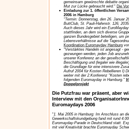
gemeinsam gewünschte debatte organis
Mut zur Lücke gebraucht wird.
"
Die Vo
Einladung zur 1. öffentlichen Vers
2006 in Hamburg
"Termin: Donnerstag, den 26. Januar 20
ButtClub, St. Pauli-Hafenstr. 126; 20
Auch dieses Jahr wird ein EuroMayday
stattfinden, an dem sich diverse Gru
ganzen Bundesgebiet beteiligen, um pr
Lebensverhältnisse auf die Tagesordn
Koordination Euromayday Hamburg
vom
"Verstärktes Handeln ist angesagt - g
gezwungen werden, jeden Job anzuneh
unserer Konferenz an der gesellschaftli
Beschäftigung und (legaler wie illegale
die Grundlage für eine intensivere Zu
Aufruf 2004 für Kosten Rebellieren I) D
weiter mit der 2.Konferenz "Kosten reb
folgenden Euromayday in Hamburg."
V
Doppelprojekt
Die Putzfrau war präsent, aber wi
Interview mit den OrganisatorIn
Euromaydays 2006
"
1. Mai 2005 in Hamburg: Im Anschluss an die 
Gewerkschaftskundgebung fand mit rund 4.000
Euromayday-Parade in Deutschland statt. Exp
mit viel Kreativität brachte Euromayday Schwu