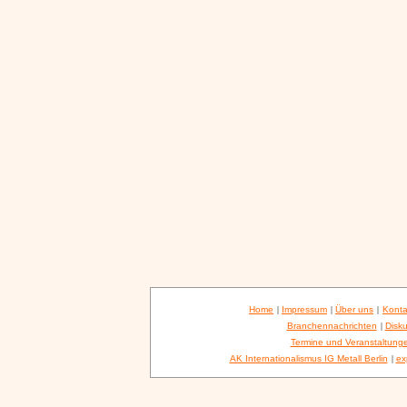
Home
|
Impressum
|
Über uns
|
Konta
Branchennachrichten
|
Disku
Termine und Veranstaltung
AK Internationalismus IG Metall Berlin
|
ex