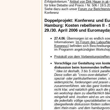
Erfolgskriterium."
Artikel von Dirk Hauer in ak
für linke Debatte und Praxis / Nr. 506 / 19.5.2
Siehe dazu auch unser
Forum zur Berichterst
Konferenz
Doppelprojekt: Konferenz und E
Hamburg: Kosten rebellieren II -
29./30. April 2006 und Euromayday
27.4.06
: Übermorgen ist es endlich sowe
Informationen:
Im Forum des LabourNe
Kongress)
befinden sich Beschreibungen
im Programm angekündigten Worksho
Protokoll von dem Vorbereitungstreffe
Vorschläge zur Gestaltung von kosten
diskussion beim kommenden treffen
".
Idee ist deshalb, 3 bis 5 stück parall
Diese sollen als "cross-over-debatten" 
spezial- oder partikularthemen zielen, 
widersprüche, forderungen und praxen 
zusammenführen. wie das ganz konkret
nicht klar, und natürlich gibts auch di
ein workshop dann zu oberflächlich ble
reingeholt wird. insofern wird es um s
die jedenfalls völlige spezialdebatten 
übergreifende diskussion fördern solle
dem rhein-main- und dem hamburgvorsch