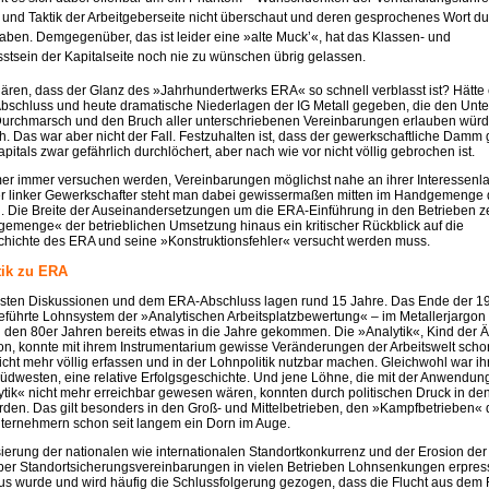
e und Taktik der Arbeitgeberseite nicht überschaut und deren gesprochenes Wort du
aben. Demgegenüber, das ist leider eine »alte Muck’«, hat das Klassen- und
stsein der Kapitalseite noch nie zu wünschen übrig gelassen.
klären, dass der Glanz des »Jahrhundertwerks ERA« so schnell verblasst ist? Hätte e
schluss und heute dramatische Niederlagen der IG Metall gegeben, die den Un
urchmarsch und den Bruch aller unterschriebenen Vereinbarungen erlauben würd
h. Das war aber nicht der Fall. Festzuhalten ist, dass der gewerkschaftliche Damm
apitals zwar gefährlich durchlöchert, aber nach wie vor nicht völlig gebrochen ist.
r immer versuchen werden, Vereinbarungen möglichst nahe an ihrer Interessenl
tiver linker Gewerkschafter steht man dabei gewissermaßen mitten im Handgemenge 
Die Breite der Auseinandersetzungen um die ERA-Einführung in den Betrieben ze
emenge« der betrieblichen Umsetzung hinaus ein kritischer Rückblick auf die
hichte des ERA und seine »Konstruktionsfehler« versucht werden muss.
tik zu ERA
sten Diskussionen und dem ERA-Abschluss lagen rund 15 Jahre. Das Ende der 19
geführte Lohnsystem der »Analytischen Arbeitsplatzbewertung« – im Metallerjargon
 den 80er Jahren bereits etwas in die Jahre gekommen. Die »Analytik«, Kind der Är
n, konnte mit ihrem Instrumentarium gewisse Veränderungen der Arbeitswelt sch
icht mehr völlig erfassen und in der Lohnpolitik nutzbar machen. Gleichwohl war 
üdwesten, eine relative Erfolgsgeschichte. Und jene Löhne, die mit der Anwendung
tik« nicht mehr erreichbar gewesen wären, konnten durch politischen Druck in de
den. Das gilt besonders in den Groß- und Mittelbetrieben, den »Kampfbetrieben« d
ternehmern schon seit langem ein Dorn im Auge.
sierung der nationalen wie internationalen Standortkonkurrenz und der Erosion der
ber Standortsicherungsvereinbarungen in vielen Betrieben Lohnsenkungen erpres
us wurde und wird häufig die Schlussfolgerung gezogen, dass die Flucht aus dem F