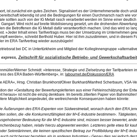
ort, ist zunächst ein gutes Zeichen. Signalisiert es der Unternehmerseite doch un
bereitschaft lebendig ist und die Bedingungen für einen Durchmarsch nach wie vor
ale sollten auch von der IG Metall rasch verarbeitet werden im Sinne einer deutlich
Gangart. Wird nicht auf breite Mobilisierung gesetzt, um die drohenden Abwertun
en die Betroffenen die IG Metall dafür verantwortlich machen. Und das wird so lang
bst. »Jeder Inhalt eines Tarifvertrags muss bei der Umsetzung im Unternehmen g
mpft werden«, schreibt Berthold Huber. Hier ist ihm zuzustimmen, und in diesem Fal
ler im ERA-Tarifvertrag wieder auszubügeln!
Betriebsrat bei DC in Untertürkheim und Mitglied der KollegInnengruppe »alternativ
 express,
Zeitschrift für sozialistische Betriebs- und Gewerkschaftsarbeit
nmüller/Werner Schmidt: »Interesse, Strategie und Zielsetzung der Tarifparteien i
ess des ERA Baden-Württemberg«, in:
labournet.de/Diskussion/ERA
eue AERA«, Hrsg. Christian Brunkhorst/Oliver Burkhard/Manfred Scherbaum, VSA-V
tation der »Gestaltung der Bewertungskriterien aus einer Fehleinschätzung der Ent
eit heraus« ist nicht die einzig denkbare. Im bereits zitierten Papier von Bahnmülle
tere Möglichkeit angedeutet, die weitreichende Konsequenzen haben könnte:
ie Äußerungen des ERA-Experten von Südwestmetall, wonach durch den ERA jene
en sollen, die ›die Konkurrenzfähigkeit der M+E-Industrie bestimmen‹. Tätigkeiten
ausgehobener Bedeutung für die M+E-Industrie sind, müssen besser bewertet, ande
anchenbezug haben, relativ hierzu abgewertet werden. Letzteres gelte etwa für ka
der Sekretärinnen, die keinen spezifischen Beitrag zur Profilbildung der M+E-Indust
auch nicht besser bezahlen als in anderen Industrien.‹ Genau dies sei jedoch derze