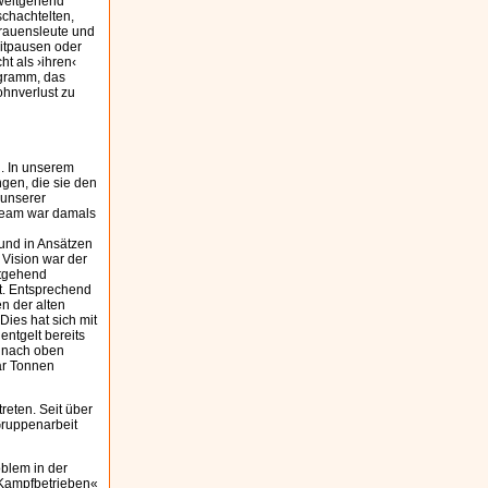
 weitgehend
schachtelten,
trauensleute und
eitpausen oder
ht als ›ihren‹
ogramm, das
ohnverlust zu
n. In unserem
ngen, die sie den
 unserer
tream war damals
 und in Ansätzen
 Vision war der
itgehend
t. Entsprechend
en der alten
ies hat sich mit
ntgelt bereits
d nach oben
ar Tonnen
reten. Seit über
Gruppenarbeit
roblem in der
 »Kampfbetrieben«