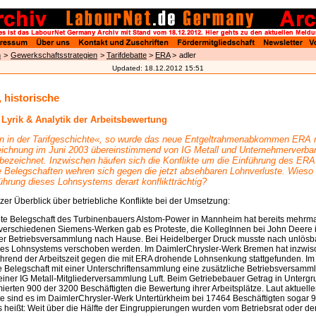
n
>
Gewerkschaftsstrategien
>
Tarifdebatte
>
ERA
>
adler
Updated:
18.12.2012 15:51
, historische
Lyrik & Analytik der Arbeitsbewertung
in in der Tarifgeschichte«, so wurde das neue Entgeltrahmenabkommen ERA 
eichnung im Juni 2003 übereinstimmend von IG Metall und Unternehmerverba
bezeichnet. Inzwischen häufen sich die Konflikte um die Einführung des ERA
e Belegschaften wehren sich gegen die jetzt absehbaren Lohnverluste. Wieso i
ührung dieses Lohnsystems derart konfliktträchtig?
zer Überblick über betriebliche Konflikte bei der Umsetzung:
te Belegschaft des Turbinenbauers Alstom-Power in Mannheim hat bereits mehrmal
n verschiedenen Siemens-Werken gab es Proteste, die KollegInnen bei John Deere
er Betriebsversammlung nach Hause. Bei Heidelberger Druck musste nach unlösb
des Lohnsystems verschoben werden. Im DaimlerChrysler-Werk Bremen hat inzwisch
ährend der Arbeitszeit gegen die mit ERA drohende Lohnsenkung stattgefunden. Im
ie Belegschaft mit einer Unterschriftensammlung eine zusätzliche Betriebsversam
 einer IG Metall-Mitgliederversammlung Luft. Beim Getriebebauer Getrag in Unterg
ierten 900 der 3200 Beschäftigten die Bewertung ihrer Arbeitsplätze. Laut aktuelle
te sind es im DaimlerChrysler-Werk Untertürkheim bei 17464 Beschäftigten sogar 
heißt: Weit über die Hälfte der Eingruppierungen wurden vom Betriebsrat oder de