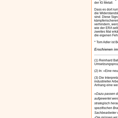
der IG Metall.
Dass es dort rum
die Widerstands
sind. Diese Sign
kämpferischeren 
verhindern, werd
wie der ERA sel
zweites Mal erkä
die eigenen Feh
* Tom Adler ist 
Erschienen im
(1) Reinhard Bah
Umsetzungsproz
(2) In: »Eine n
(3) Die Interpre
industrieller Arb
Anhang eine wei
»
Dazu passen d
aufgewertet werd
strategisch her
spezifischen Br
Sachbearbeiter o
›Die müssen wir 