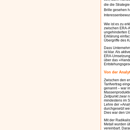
die die Strategi
Brille gesehen h
Interessenbewus
Wie ist es zu er
zwischen ERA-Ab
ungehinderten D
Erklärung einfac
Übergriffe des K
Dass Unternehme
ist klar. Als ak
ERA-Umsetzung. 
über das »Handg
Entstehungsgesc
Von der Analy
Zwischen den er
Tarifvertrag ein
genannt – war in
Massenproduktio
Zeitpunkt zwar n
mindestens im S
Lehre der »Analy
durchgesetzt wer
Dies war den Un
Mit der Radikali
Metall wurden ü
vereinbart. Dara