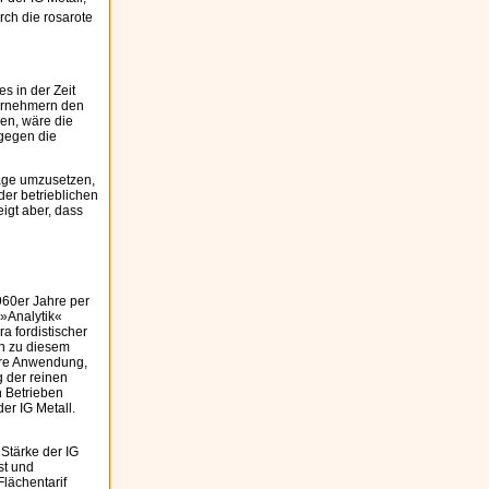
rch die rosarote
s in der Zeit
ternehmern den
en, wäre die
 gegen die
age umzusetzen,
der betrieblichen
igt aber, dass
60er Jahre per
 »Analytik«
a fordistischer
on zu diesem
ihre Anwendung,
 der reinen
n Betrieben
er IG Metall.
 Stärke der IG
st und
lächentarif