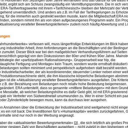
 in Hunderten von Sitzungen über Jahre verhandeln und das Ganze für die Basis
leibt, ergibt sich am Schluss zwangsläufig ein Vermittlungsproblem. Die in sich ver
 ERA-Tarifvertragswerke mit ihrem »Tarifchinesisch« bleiben der Mehrzahl der Ver
tgehend unverständlich. Und anders als z.B. im Fall der Tarifregelungen zu Erholz
ung, für die immerhin auch gestreikt werden musste, kann die Mitgliedschaft ERA nic
pfinden, sondern nimmt ihn als von oben aufgezwungenes Programm wahr. Ein Pr
ktualisierung veralteter Bewertungskriterien« zudem noch häufig Abwertung und L
zungen
Jahrhundertwerke« verfassen will, muss längerfristige Entwicklungen im Blick habe
lung industrieller Arbeit, ihrer Anforderungen an die Beschäftigten und der Bedingu
zumutet. Dieser Blick war bei den maßgeblichen Verhandlungsführern auf Seiten
fensichtlich geprägt von den Diskussionen der 80er und frühen 90er Jahre. Mains
rategie der »partizipativen Rationalisierung«. Gruppenarbeit war hip, die
taugliche Fertigung und Montage« kein Traum, sondern wurde ernsthaft diskutiert
. Belastungen sollten minimiert und perspektivisch aufgehoben statt bezahlt werden.
te Industriefacharbeiter, der als koordinierender, steuernder Lenker neben einer we
 Produktionsmaschinerie steht, die ihm klassische körperliche Belastungen abnimm
en ist die »Aktualisierung veralteter Bewertungskriterien« ausgefallen. Die Kriteri
en z.B. der Bezahlung von Belastungen noch relativ hohe Bedeutung beigemessen. D
eändert. ERA unterstellt, dass so genannte »mittlere Belastungen« mit dem Grunde
ie Messlatte, ab welcher Belastungshöhe es dafür Geld gibt, ist mit ERA gravieren
 gab ein Vertreter von Südwestmetall unumwunden zu. Wer in einer Schicht ein pa
der Zylinderköpfe bewegen muss, kann da durchaus leer ausgehen.
en Annahmen über die Entwicklung der Industriearbeit sind weitgehend nicht einget
 es ein roll back: Die Investitionen für’s »Humankapital« werden zurückgefahren, 
sinhalte sind nur noch in der Werbung angesagt.
 aber die »aktualisierten Bewertungsmerkmale« [
3
] , die sich letztlich als großes P
iner riesigen Zahl von Beschäftigten auswirken – nicht zuletzt in den bisherigen