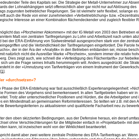
 bedeutender Teile des Kapitals sei. Die Strategie der Metall-Unternehmer zur Abse
ards der Lohnabhängigen setzt offensichtlich aber gar nicht nur auf Ablösung des
rags zugunsten betrieblicher Regelungen. Sie ist vielmehr sehr flexibel, solange es 
greift auch die Rede von einer zunehmenden »Verbetrieblichung« bzw. »Dezentralis
ategische Interesse an einer Kombination flächendeckender und zugleich flexibler 
möglicht das »Pforzheimer Abkommen« mit der IG Metall von 2003 den Betrieben ein
kanntem Maß von zentralen Tarifregelungen zu Lohn und Arbeitszeit nach unten ab
rd bei der ERA-Einführung von Südwestmetall ausgesprochen stark von der zentral
ngegriffen und die Verbindlichkeit der Tarifregelungen eingefordert. Die Parole he
wuchs«, der in der Ära der »Analytik« in den Betrieben entstanden sei, müsse besch
it natürlich nicht die Ausreißer Marke »Pforzheim«, sondern immer die relativ ho
rg. Dies zeigt auch, wie schnell die »Verteidigung des Flächentarifs« zur Nebelk
sich um die Frage seines Inhalts herummogeln will. Anders ausgedrückt: die Strat
esteht in der »Umnutzung von Tarifverträgen von einem Instrument der Gewerksch
[
1
].
der »durchsetzen«?
e Phase der ERA-Entstehung war fast ausschließlich Expertenangelegenheit: »Nich
ie Formen des Vorgehens sind bemerkenswert. In allen Tarifgebieten haben wir in
eitet. Trotz aller unterschiedlicher Positionen und Hürden, die die Arbeitgeber und
es ein Mindestmaß an gemeinsamen Reforminteressen. So teilten wir z.B. mit den 
tete Bewertungskriterien zu aktualisieren und qualifizierte Facharbeit neu zu bewert
nter den oben skizzierten Bedingungen, aus der Defensive heraus, ein derart umfa
sel ohne Verschlechterungen für die Mitglieder einfach in »Projektarbeit« mit d
den kann, ist inzwischen wohl von der Wirklichkeit beantwortet.
pricht damit aber zwei weitere zentrale Probleme des ERA-Tarifvertrags an: Wenn