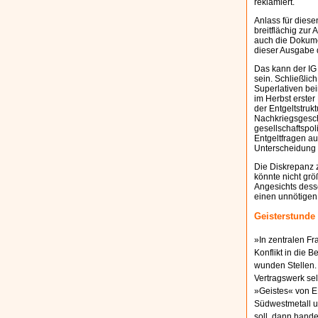
reklamiert.
Anlass für dies
breitflächig zur 
auch die Dokum
dieser Ausgabe 
Das kann der IG
sein. Schließlic
Superlativen bei
im Herbst erster
der Entgeltstruk
Nachkriegsgeschic
gesellschaftspol
Entgeltfragen a
Unterscheidung d
Die Diskrepanz 
könnte nicht grö
Angesichts dess
einen unnötigen
Geisterstunde
»In zentralen Fr
Konflikt in die B
wunden Stellen.
Vertragswerk sel
»Geistes« von E
Südwestmetall un
soll, dann hand