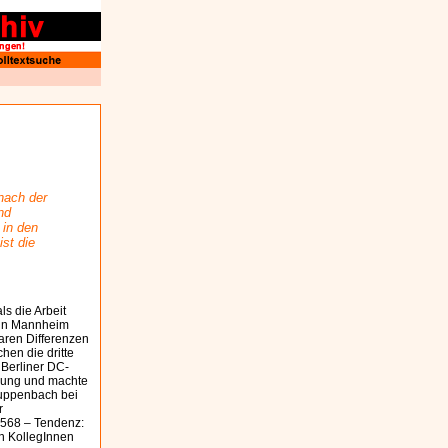
nach der
nd
 in den
st die
s die Arbeit
 in Mannheim
aren Differenzen
en die dritte
 Berliner DC-
mlung und machte
ruppenbach bei
r
9568 – Tendenz:
n KollegInnen