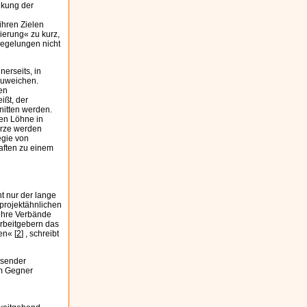
nkung der
ihren Zielen
ierung« zu kurz,
Regelungen nicht
erseits, in
zuweichen.
en
ißt, der
nitten werden.
hen Löhne in
erze werden
egie von
aften zu einem
t nur der lange
 projektähnlichen
 ihre Verbände
Arbeitgebern das
en« [
2
] , schreibt
ssender
em Gegner