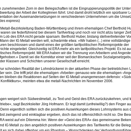
en zunehmenden Zorn in den Belegschaften ist die Eingruppierungspolitik der Unte
Abwertung der Arbeit der KollegInnen führt. Und damit droht letztlich ein spürbarer L
entation der Auseinandersetzungen in verschiedenen Unternehmen um die Umset
des express)
 Metall-Bezirksleitung Baden-Württemberg und ihrem ehemaligen Chef Berthold Hu
h waren sie federführend bei diesem Tarifvertrag und noch vor nicht allzu langer Zeit
m Lob des ERA nicht gerade sparsam. Berthold Huber, bislang stellvertretender Vor
 Mann der IG Metall werden will, schwärmte etwa: »Wir haben (...) eine vollständi
turen beschlossen und damit eines der größten tarifpolitischen Reformprojekte der
hte eingeleitet. Gleichzeitig ist ERA mehr als ein tarifpolitisches Projekt. Es ist a
itisches Reformprojekt. Mit ERA haben wir die Trennung von Arbeitern und Angestel
ufgehoben.« Damit sei die Korrektur einer seit der Bismarckschen Sozialgesetzge
er Klassen und Schichten unserer Gesellschaft erreicht.
zur schnöden Realität der Lohndrückerei in der aktuellen Phase der betrieblichen
ßer sein. Die trifft jetzt die ehemaligen ›Arbeiter‹ genauso wie die ehemaligen ›Ange
en bleiben die Reaktionen auf Seiten der IG Metall unangemessen defensiv: »Südw
 Konfliktkurs«, meinten etwa die metall-Nachrichten im November 2006.
agen weigert sich Südwestmetall, zu Text und Geist des ERA zurückzukehren, und t
etriebe«, sagt Bezirksleiter Jörg Hofmann. Er legt damit (unfreiwillig?) den Finger au
 Denn eigentlich sollten sich die positiven Auswirkungen dieses Lohnsystems aus
bst zwingend und einklagbar ergeben, doch das ist offensichtlich nicht so. Die B
RA weist auf ein Dilemma hin: Wenn der »Geist des ERA« das gemeinsame Beken
d IG Metall zu den angeblich positiven Auswirkungen des Tarifwerks für die Beleg
elt es sich dabei offenbar um ein Phantom – Wunschdenken der Verhandlungsführer 