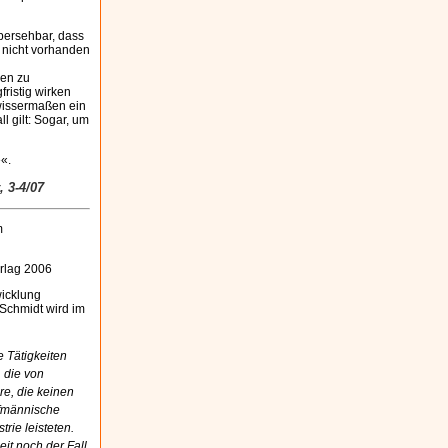
übersehbar, dass
 nicht vorhanden
gen zu
fristig wirken
ewissermaßen ein
l gilt: Sogar, um
e«.
, 3-4/07
m
erlag 2006
wicklung
r/Schmidt wird im
 Tätigkeiten
, die von
re, die keinen
ufmännische
rie leisteten.
it noch der Fall,