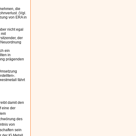
rnehmen, die
ohnverlust. (Vgl.
zung von ERA in
ber nicht egal
 mit
sitzender, der
ge Neuordnung
uch ein
lten in
bung prägenden
 Umsetzung
stellten‹.
estmetall fährt
reibt damit den
f eine der
 dem
eschwörung des
ntnis von
schaften sein
der IG Metall,