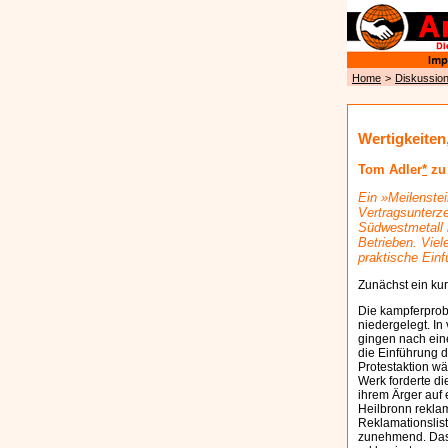
Home
>
Diskussio
Wertigkeiten
Tom Adler
*
zu 
Ein »Meilenste
Vertragsunterz
Südwestmetall 
Betrieben. Viel
praktische Einf
Zunächst ein kur
Die kampferprob
niedergelegt. I
gingen nach ein
die Einführung 
Protestaktion w
Werk forderte d
ihrem Ärger auf
Heilbronn reklam
Reklamationslis
zunehmend. Das 