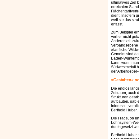
ultimatives Ziel
erreichten Stand
Flächentarifvert
dient. Insofern 
weil sie das str
erfasst.
Zum Beispiel er
vorher nicht ge
Andererseits wi
Verbandsebene ei
»tarifliche Wild
Gemeint sind dam
Baden-Württembe
kann, wenn man 
Südwestmetall b
der Arbeitgeber«
»Gestalten« o
Die endlos lang
Zeitraum, auch d
Strukturen gearb
aufbauten, gab 
Interesse, veral
Berthold Huber.
Die Frage, ob u
Lohnsystem-Wech
durchgesetzt wer
Berthold Huber s