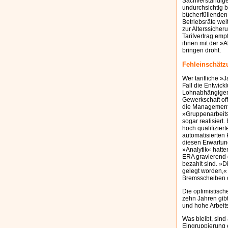
Sachverständige
undurchsichtig b
bücherfüllenden
Betriebsräte wei
zur Alterssicher
Tarifvertrag em
ihnen mit der »A
bringen droht.
Fehleinschät
Wer tarifliche »
Fall die Entwick
Lohnabhängigen 
Gewerkschaft of
die Managementst
»Gruppenarbeits
sogar realisiert
hoch qualifizier
automatisierten
diesen Erwartung
»Analytik« hatt
ERA gravierend g
bezahlt sind. »D
gelegt worden,«
Bremsscheiben o
Die optimistisch
zehn Jahren gibt
und hohe Arbeit
Was bleibt, sind
Eingruppierung e