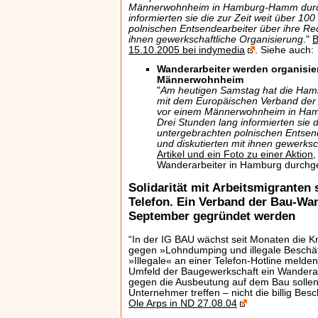
Männerwohnheim in Hamburg-Hamm durchg
informierten sie die zur Zeit weit über 10
polnischen Entsendearbeiter über ihre Rec
ihnen gewerkschaftliche Organisierung
."
B
15.10.2005 bei indymedia
. Siehe auch:
Wanderarbeiter werden organisie
Männerwohnheim
"
Am heutigen Samstag hat die Ha
mit dem Europäischen Verband der 
vor einem Männerwohnheim in Ham
Drei Stunden lang informierten sie d
untergebrachten polnischen Entsend
und diskutierten mit ihnen gewerksc
Artikel und ein Foto zu einer Aktion
,
Wanderarbeiter in Hamburg durchge
Solidarität mit Arbeitsmigranten 
Telefon. Ein Verband der Bau-Wan
September gegründet werden
“In der IG BAU wächst seit Monaten die K
gegen »Lohndumping und illegale Beschäf
»Illegale« an einer Telefon-Hotline melden
Umfeld der Baugewerkschaft ein Wanderar
gegen die Ausbeutung auf dem Bau sollen
Unternehmer treffen – nicht die billig Bes
Ole Arps in ND 27.08.04