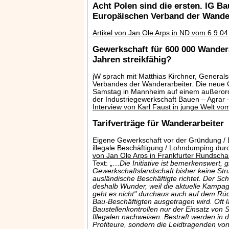
Acht Polen sind die ersten. IG B
Europäischen Verband der Wande
Artikel von Jan Ole Arps in ND vom 6.9.04
Gewerkschaft für 600 000 Wandera
Jahren streikfähig?
jW sprach mit Matthias Kirchner, General
Verbandes der Wanderarbeiter. Die neue
Samstag in Mannheim auf einem außerord
der Industriegewerkschaft Bauen – Agrar 
Interview von Karl Faust in junge Welt v
Tarifverträge für Wanderarbeiter
Eigene Gewerkschaft vor der Gründung / 
illegale Beschäftigung / Lohndumping durc
von Jan Ole Arps in Frankfurter Rundsch
Text: „…
Die Initiative ist bemerkenswert, 
Gewerkschaftslandschaft bisher keine Stru
ausländische Beschäftigte richtet. Der Schr
deshalb Wunder, weil die aktuelle Kampa
geht es nicht" durchaus auch auf dem Rück
Bau-Beschäftigten ausgetragen wird. Oft lä
Baustellenkontrollen nur der Einsatz von
Illegalen nachweisen. Bestraft werden in d
Profiteure, sondern die Leidtragenden v