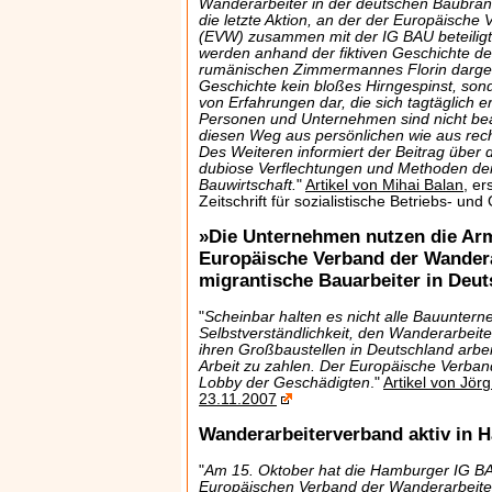
Wanderarbeiter in der deutschen Baubran
die letzte Aktion, an der der Europäische
(EVW) zusammen mit der IG BAU beteiligt 
werden anhand der fiktiven Geschichte de
rumänischen Zimmermannes Florin dargest
Geschichte kein bloßes Hirngespinst, sond
von Erfahrungen dar, die sich tagtäglich e
Personen und Unternehmen sind nicht beab
diesen Weg aus persönlichen wie aus rec
Des Weiteren informiert der Beitrag über 
dubiose Verflechtungen und Methoden der
Bauwirtschaft.
"
Artikel von Mihai Balan
, er
Zeitschrift für sozialistische Betriebs- un
»Die Unternehmen nutzen die Arm
Europäische Verband der Wandera
migrantische Bauarbeiter in Deu
"
Scheinbar halten es nicht alle Bauuntern
Selbstverständlichkeit, den Wanderarbeite
ihren Großbaustellen in Deutschland arbeit
Arbeit zu zahlen. Der Europäische Verband
Lobby der Geschädigten
."
Artikel von Jö
23.11.2007
Wanderarbeiterverband aktiv in 
"
Am 15. Oktober hat die Hamburger IG 
Europäischen Verband der Wanderarbeiter