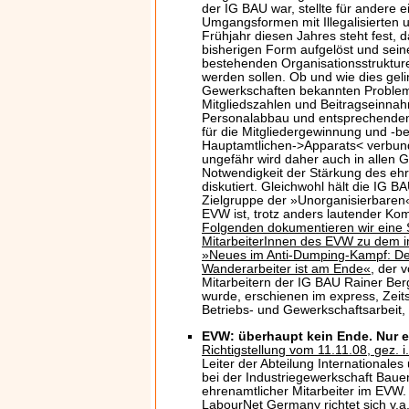
der IG BAU war, stellte für andere e
Umgangsformen mit Illegalisierten u
Frühjahr diesen Jahres steht fest, 
bisherigen Form aufgelöst und sein
bestehenden Organisationsstruktur
werden sollen. Ob und wie dies gelin
Gewerkschaften bekannten Problem
Mitgliedszahlen und Beitragseinnahm
Personalabbau und entsprechenden
für die Mitgliedergewinnung und -b
Hauptamtlichen->Apparats< verbunde
ungefähr wird daher auch in allen 
Notwendigkeit der Stärkung des e
diskutiert. Gleichwohl hält die IG 
Zielgruppe der »Unorganisierbaren
EVW ist, trotz anders lautender Ko
Folgenden dokumentieren wir eine
MitarbeiterInnen des EVW zu dem im
»Neues im Anti-Dumping-Kampf: De
Wanderarbeiter ist am Ende«
, der 
Mitarbeitern der IG BAU Rainer Ber
wurde, erschienen im express, Zeitsch
Betriebs- und Gewerkschaftsarbeit,
EVW: überhaupt kein Ende. Nur e
Richtigstellung vom 11.11.08, gez. 
Leiter der Abteilung Internationales
bei der Industriegewerkschaft Bau
ehrenamtlicher Mitarbeiter im EVW
LabourNet Germany richtet sich v.