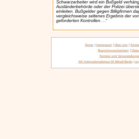
Schwarzarbeiter wird ein Bußgeld verhängt
Ausländerbehörde oder der Polizei überste
einleiten. Bußgelder gegen Billigfirmen d
vergleichsweise seltenes Ergebnis der vo
geforderten Kontrollen
….“
Home
|
Impressum
|
Über uns
|
Konta
Branchennachrichten
|
Disku
Termine und Veranstaltung
AK Internationalismus IG Metall Berlin
|
ex