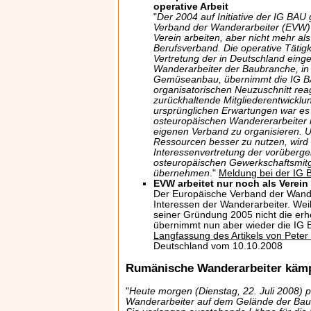
operative Arbeit
"
Der 2004 auf Initiative der IG BA
Verband der Wanderarbeiter (EVW) w
Verein arbeiten, aber nicht mehr al
Berufsverband. Die operative Tätigk
Vertretung der in Deutschland eing
Wanderarbeiter der Baubranche, in 
Gemüseanbau, übernimmt die IG B
organisatorischen Neuzuschnitt reag
zurückhaltende Mitgliederentwickl
ursprünglichen Erwartungen war es 
osteuropäischen Wandererarbeiter
eigenen Verband zu organisieren.
Ressourcen besser zu nutzen, wird 
Interessenvertretung der vorüberge
osteuropäischen Gewerkschaftsmitgl
übernehmen
."
Meldung bei der IG
EVW arbeitet nur noch als Verein
Der Europäische Verband der Wander
Interessen der Wanderarbeiter. Weil 
seiner Gründung 2005 nicht die erho
übernimmt nun aber wieder die IG 
Langfassung des Artikels von Pete
Deutschland vom 10.10.2008
Rumänische Wanderarbeiter käm
"
Heute morgen (Dienstag, 22. Juli 2008) 
Wanderarbeiter auf dem Gelände der Bauf