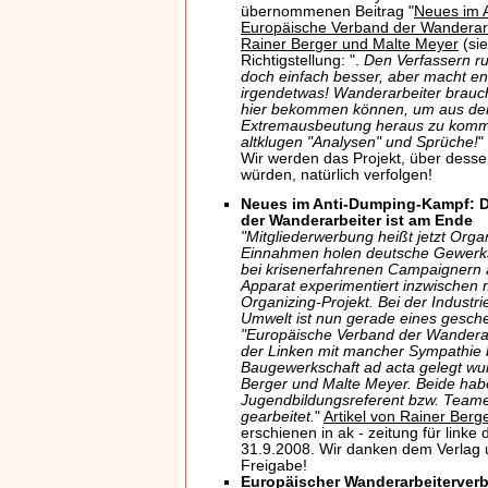
übernommenen Beitrag "
Neues im 
Europäische Verband der Wanderarb
Rainer Berger und Malte Meyer
(sie
Richtigstellung: ".
Den Verfassern ru
doch einfach besser, aber macht end
irgendetwas! Wanderarbeiter brauche
hier bekommen können, um aus der 
Extremausbeutung heraus zu komme
altklugen "Analysen" und Sprüche!
"
Wir werden das Projekt, über desse
würden, natürlich verfolgen!
Neues im Anti-Dumping-Kampf: D
der Wanderarbeiter ist am Ende
"Mitgliederwerbung heißt jetzt Organ
Einnahmen holen deutsche Gewerksc
bei krisenerfahrenen Campaignern 
Apparat experimentiert inzwischen
Organizing-Projekt. Bei der Indust
Umwelt ist nun gerade eines gesche
"Europäische Verband der Wanderar
der Linken mit mancher Sympathie b
Baugewerkschaft ad acta gelegt wu
Berger und Malte Meyer. Beide hab
Jugendbildungsreferent bzw. Teame
gearbeitet.
"
Artikel von Rainer Berg
erschienen in ak - zeitung für linke 
31.9.2008. Wir danken dem Verlag u
Freigabe!
Europäischer Wanderarbeiterver