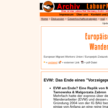
Home
>
Diskussion
>
Gewerkschaftsstrategien
>
real
>
Upda
European Migrant Workers Union / Europejski Zwiaz
=
updated
= externer Link
= pdf-Datei
EVW: Das Ende eines "Vorzeigepr
EVW am Ende? Eine Replik von M
Tarnowska & Malgorzata Zabron
Mehrfach hatte der express über d
Wanderarbeiter (EVW) und dessen Ar
Gründung 2004 von der IG BAU bes
einige von Anfang an eine reine 