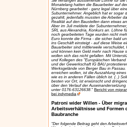
Sie verlangen ausstehende Löhne für die le
Monatelang hatten die Bauarbeiter auf d
Nürnberg gearbeitet - ganz legal über ei
Subunternehmer. Angeblich hat er sogar 
gezahlt, jedenfalls mussten die Arbeiter d
Realität auf den Baustellen dann etwas an
Aber im Juli meldete der Subunternehmer
SRL aus Alexandria, Konkurs an. Löhne für
noch gearbeiteten Tage wurden nicht meh
Euro konnte die Firma - die sicher bald 
ins Geschäft einsteigt - auf diese Weise e
Bauarbeiter sind mittlerweile verschulde
und können kein Geld mehr nach Hause s
wollen sich das nicht gefallen. Mit Unters
und Kollegen des "Europäischen Verband
und der Gewerkschaft IG BAU protestieren
Werksgelände von Berger Bau in Passau. 
erreichen wollen, ist die Auszahlung eine
wie es in anderen Fällen üblich ist. (..) So
besten vor Ort, ist erwünscht und dringen
über den Verlauf der Auseinandersetzung 
unter 0176-63126638
."
Bericht von migr
bei indymedia
Patroni wider Willen - Über migr
Arbeitsverhältnisse und Formen 
Baubranche
"Der folgende Beitrag geht den Arbeitsver