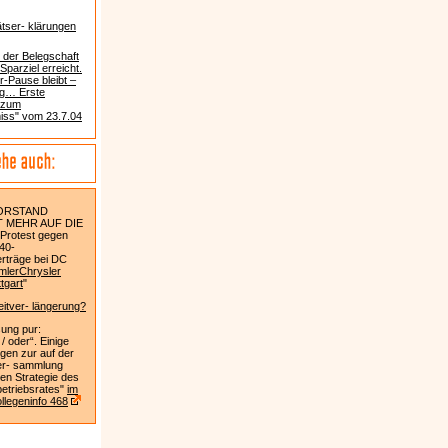
tätser- klärungen
 der Belegschaft
Sparziel erreicht.
r-Pause bleibt –
eg… Erste
 zum
ss" vom 23.7.04
ORSTAND
 MEHR AUF DIE
Protest gegen
40-
rträge bei DC
mlerChrysler
tgart
"
eitver- längerung?
ung pur:
/ oder“. Einige
gen zur auf der
er- sammlung
ten Strategie des
etriebsrates"
im
llegeninfo 468