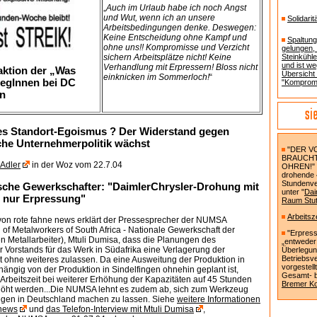
„
Auch im Urlaub habe ich noch Angst
und Wut, wenn ich an unsere
Solidari
Arbeitsbedingungen denke. Deswegen:
Keine Entscheidung ohne Kampf und
Spaltung
ohne uns!! Kompromisse und Verzicht
gelungen, 
sichern Arbeitsplätze nicht! Keine
Steinkühle
und ist w
Verhandlung mit Erpressern! Bloss nicht
aktion der „Was
Übersicht
einknicken im Sommerloch!
“
legInnen bei DC
"Kompromi
en
s Standort-Egoismus ? Der Widerstand gegen
che Unternehmerpolitik wächst
"DER V
BRAUCHT
 Adler
in der Woz vom 22.7.04
OHREN!" 
drohende 
Stundenve
sche Gewerkschafter: "DaimlerChrysler-Drohung mit
unter "
Dai
 nur Erpressung"
Raum Stut
Arbeitsz
von rote fahne news erklärt der Pressesprecher der NUMSA
 of Metalworkers of South Africa - Nationale Gewerkschaft der
"Erpress
n Metallarbeiter), Mtuli Dumisa, dass die Planungen des
„entweder 
 Vorstands für das Werk in Südafrika eine Verlagerung der
Überlegun
Betriebsv
t ohne weiteres zulassen. Da eine Ausweitung der Produktion in
vorgestell
ängig von der Produktion in Sindelfingen ohnehin geplant ist,
Gesamt- b
 Arbeitszeit bei weiterer Erhöhung der Kapazitäten auf 45 Stunden
Bremer Ko
höht werden...Die NUMSA lehnt es zudem ab, sich zum Werkzeug
egen in Deutschland machen zu lassen. Siehe
weitere Informationen
 news
und
das Telefon-Interview mit Mtuli Dumisa
,