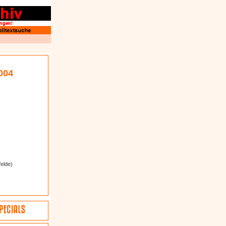
004
felde)