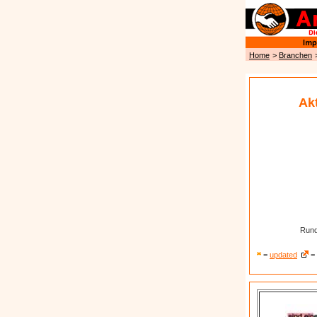
Home
>
Branchen
Ak
Rund 
=
updated
= 