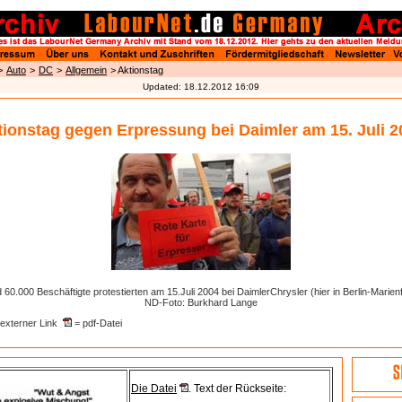
>
Auto
>
DC
>
Allgemein
> Aktionstag
Updated:
18.12.2012 16:09
tionstag gegen Erpressung bei Daimler am 15. Juli 2
60.000 Beschäftigte protestierten am 15.Juli 2004 bei DaimlerChrysler (hier in Berlin-Marien
ND-Foto: Burkhard Lange
externer Link
= pdf-Datei
Die Datei
. Text der Rückseite: