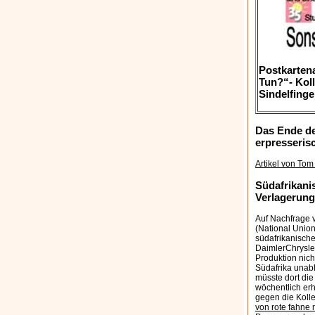
Postkarten
Tun?“- Kol
Sindelfing
Das Ende de
erpresseris
Artikel von Tom
Südafrikani
Verlagerung
Auf Nachfrage 
(National Union
südafrikanische
DaimlerChrysler
Produktion nich
Südafrika unabh
müsste dort die
wöchentlich er
gegen die Koll
von rote fahne