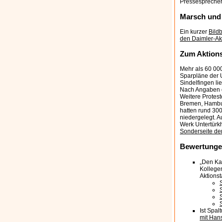
Pressespreche
Marsch und 
Ein kurzer
Bild
den Daimler-Ak
Zum Aktion
Mehr als 60 00
Sparpläne der U
Sindelfingen li
Nach Angaben d
Weitere Protest
Bremen, Hamburg
hatten rund 300
niedergelegt. A
Werk Untertürkh
Sonderseite der
Bewertung
„Den Ka
Kollege
Aktionst
Ist Spal
mit Hans