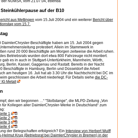
r der NUMSA, vom 21.07.04, ebenda
Steinkühlerpause auf der B10
bericht aus Mettingen
vom 15.Juli 2004 und ein weiterer
Bericht über
tionstag vom 15.7.
stag
0 DaimlerChrysler-Beschäftigte haben am 15. Juli 2004 gegen
nternehmensleitung protestiert. Allein im Stammwerk in
eßen rund 20 000 Beschäftigte am Morgen zeitweise die Arbeit ruhen.
es Betriebsrats wurden dort etwa 800 Fahrzeuge nicht montiert.
e gab es in auch in Stuttgart-Untertürkheim, Mannheim, Wörth,
, Berlin, Kassel, Gaggenau und Rastatt. Bereits in der Nacht
0 Beschäftigte in Hamburg, Berlin und Düsseldorf die Arbeit
uch am heutigen 16. Juli hat ab 3.30 Uhr die Nachtschicht bei DC im
eim geschlossen die Arbeit niederlegt. Für Details siehe
die DC-
 IG Metall
en
mpf, den wir begonnen …“ "Stoßstange", die MLPD-Zeitung „Von
n für Kollegen aller DaimlerChrysler-Werke in Deutschland“ zum
ag:
Seite 1
Seite 2
Seite 3
Seite 4
tung der Belegschaften erfolgreich? Ein
Interview von Herbert Wulff
-Helmut Krug (Betriebsrat bei DaimlerChrysler in Bremen) in der