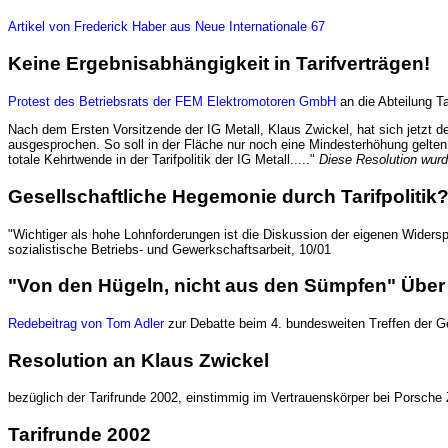
Artikel von Frederick Haber aus Neue Internationale 67
Keine Ergebnisabhängigkeit in Tarifverträgen!
Protest des Betriebsrats der FEM Elektromotoren GmbH
an die Abteilung Ta
Nach dem Ersten Vorsitzende der IG Metall, Klaus Zwickel, hat sich jetzt der
ausgesprochen. So soll in der Fläche nur noch eine Mindesterhöhung gelten
totale Kehrtwende in der Tarifpolitik der IG Metall....."
Diese Resolution wur
Gesellschaftliche Hegemonie durch Tarifpolitik
"Wichtiger als hohe Lohnforderungen ist die Diskussion der eigenen Widers
sozialistische Betriebs- und Gewerkschaftsarbeit, 10/01
"Von den Hügeln, nicht aus den Sümpfen" Über d
Redebeitrag von Tom Adler
zur Debatte beim 4. bundesweiten Treffen der G
Resolution an Klaus Zwickel
bezüglich der Tarifrunde 2002, einstimmig im Vertrauenskörper bei Porsch
Tarifrunde 2002