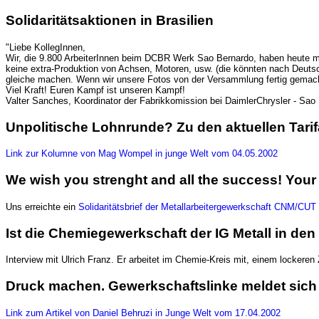
Solidaritätsaktionen in Brasilien
"Liebe KollegInnen,
Wir, die 9.800 ArbeiterInnen beim DCBR Werk Sao Bernardo, haben heute mo
keine extra-Produktion von Achsen, Motoren, usw. (die könnten nach Deuts
gleiche machen. Wenn wir unsere Fotos von der Versammlung fertig gemacht
Viel Kraft! Euren Kampf ist unseren Kampf!
Valter Sanches, Koordinator der Fabrikkomission bei DaimlerChrysler - Sao
Unpolitische Lohnrunde? Zu den aktuellen Tar
Link zur Kolumne von Mag Wompel in junge Welt vom 04.05.2002
We wish you strenght and all the success! Your 
Uns erreichte ein
Solidaritätsbrief der Metallarbeitergewerkschaft CNM/CU
Ist die Chemiegewerkschaft der IG Metall in de
Interview mit Ulrich Franz. Er arbeitet im Chemie-Kreis mit, einem locker
Druck machen. Gewerkschaftslinke meldet sich mi
Link zum Artikel von Daniel Behruzi in Junge Welt vom 17.04.2002