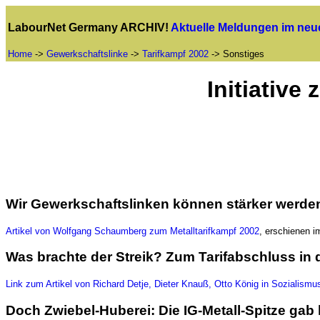
LabourNet Germany ARCHIV!
Aktuelle Meldungen im ne
Home
->
Gewerkschaftslinke
->
Tarifkampf 2002
-> Sonstiges
Initiative
Wir Gewerkschaftslinken können stärker werde
Artikel von Wolfgang Schaumberg zum Metalltarifkampf 2002
, erschienen i
Was brachte der Streik? Zum Tarifabschluss in d
Link zum Artikel von Richard Detje, Dieter Knauß, Otto König in Sozialismu
Doch Zwiebel-Huberei: Die IG-Metall-Spitze gab