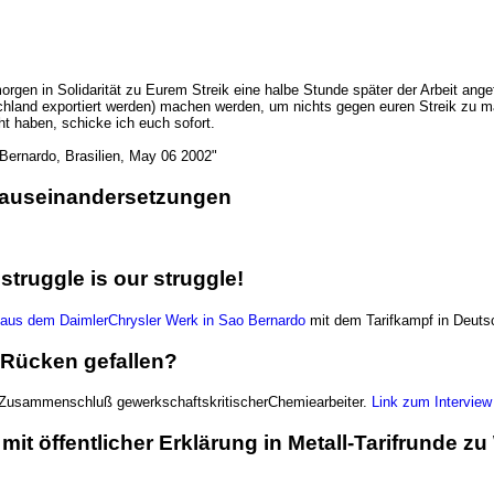
rgen in Solidarität zu Eurem Streik eine halbe Stunde später der Arbeit an
chland exportiert werden) machen werden, um nichts gegen euren Streik zu 
 haben, schicke ich euch sofort.
 Bernardo, Brasilien, May 06 2002"
ifauseinandersetzungen
struggle is our struggle!
T aus dem DaimlerChrysler Werk in Sao Bernardo
mit dem Tarifkampf in Deuts
n Rücken gefallen?
en Zusammenschluß gewerkschaftskritischerChemiearbeiter.
Link zum Intervie
t öffentlicher Erklärung in Metall-Tarifrunde zu