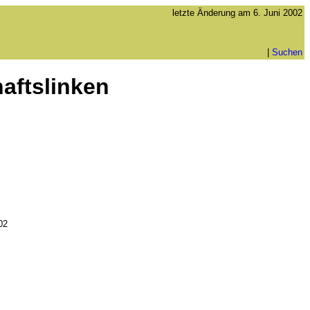
letzte Änderung am
6. Juni 2002
|
Suchen
haftslinken
02