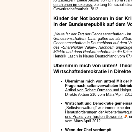
fortzusetzen. (siehe
Artikel von Christina Fra
erschienen im express
, Zeitung für sozialisti
Gewerkschaftsarbeit, 8/12
Kinder der Not boomen in der Kr
in der Bundesrepublik auf dem 
„
Heute ist der Tag der Genossenschaften - im 
Genossenschaften. Einst galten sie als altbac
Genossenschaften in Deutschland auf dem Vo
des »Shareholder Value«. Nachdem ungezügel
Märkte und dann Realwirtschaften in die Krise
Hendrik Lasch in Neues Deutschland vom 07.
Übernimm mich von unten! Theori
Wirtschaftsdemokratie in Direkte
Übernimm mich von unten! Mit der Kr
Frage nach selbstverwalteten Betrie
Artikel von Robert Ortmann und Holge
Direkte Aktion 210 vom März/April 201
Wirtschaft und Demokratie gemein
„Selbstverwaltung“ war immer eine der
Herausforderungen der Arbeiterbewegu
und Praxis von Torsten Bewernitz
, e
vom März/April 2012
Wenn der Chef verdampft