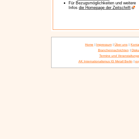
Für Bezugsmöglichkeiten und weitere
Infos
die Homepage der Zeitschrift
Home
|
Impressum
|
Über uns
|
Konta
Branchennachrichten
|
Disku
Termine und Veranstaltung
AK Internationalismus IG Metall Berlin
|
ex