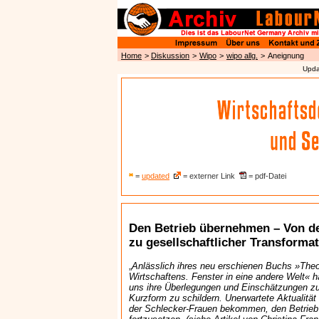
Home
>
Diskussion
>
Wipo
>
wipo allg.
>
Aneignung
Upda
=
updated
= externer Link
= pdf-Datei
Den Betrieb übernehmen – Von de
zu gesellschaftlicher Transforma
„
Anlässlich ihres neu erschienen Buchs »Theor
Wirtschaftens. Fenster in eine andere Welt« h
uns ihre Überlegungen und Einschätzungen z
Kurzform zu schildern. Unerwartete Aktualität
der Schlecker-Frauen bekommen, den Betrieb