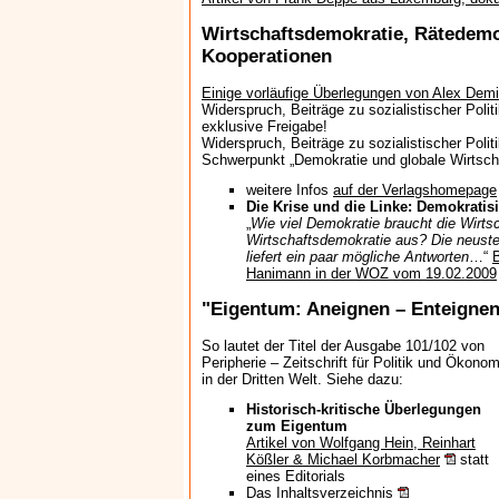
Wirtschaftsdemokratie, Rätedemok
Kooperationen
Einige vorläufige Überlegungen von Alex Demi
Widerspruch, Beiträge zu sozialistischer Politi
exklusive Freigabe!
Widerspruch, Beiträge zu sozialistischer Politi
Schwerpunkt „Demokratie und globale Wirtscha
weitere Infos
auf der Verlagshomepage
Die Krise und die Linke: Demokratisie
„
Wie viel Demokratie braucht die Wirts
Wirtschaftsdemokratie aus? Die neus
liefert ein paar mögliche Antworten
…“
Hanimann in der WOZ vom 19.02.2009
"Eigentum: Aneignen – Enteignen
So lautet der Titel der Ausgabe 101/102 von
Peripherie – Zeitschrift für Politik und Ökonom
in der Dritten Welt. Siehe dazu:
Historisch-kritische Überlegungen
zum Eigentum
Artikel von Wolfgang Hein, Reinhart
Kößler & Michael Korbmacher
statt
eines Editorials
Das
Inhaltsverzeichnis