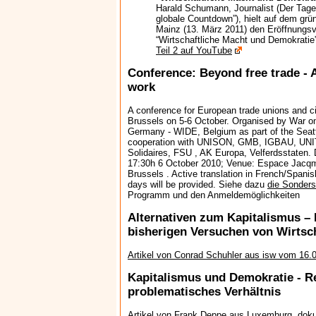
Harald Schumann, Journalist (Der Tages
globale Countdown”), hielt auf dem gr
Mainz (13. März 2011) den Eröffnungs
“Wirtschaftliche Macht und Demokratie
Teil 2 auf YouTube
Conference: Beyond free trade - A
work
A conference for European trade unions and civ
Brussels on 5-6 October. Organised by War 
Germany - WIDE, Belgium as part of the Seatt
cooperation with UNISON, GMB, IGBAU, UNIT
Solidaires, FSU , AK Europa, Velferdsstaten. 
17:30h 6 October 2010; Venue: Espace Jacqm
Brussels . Active translation in French/Spani
days will be provided. Siehe dazu
die Sonder
Programm und den Anmeldemöglichkeiten
Alternativen zum Kapitalismus –
bisherigen Versuchen von Wirtsc
Artikel von Conrad Schuhler aus isw vom 16.
Kapitalismus und Demokratie - Re
problematisches Verhältnis
Artikel von Frank Deppe aus Luxemburg, doku