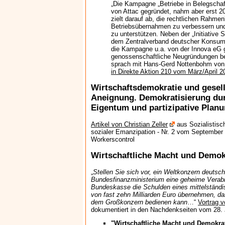
„Die Kampagne „Betriebe in Belegscha
von Attac gegründet, nahm aber erst 20
zielt darauf ab, die rechtlichen Rahmen
Betriebsübernahmen zu verbessern un
zu unterstützen. Neben der „Initiative
dem Zentralverband deutscher Konsum
die Kampagne u.a. von der Innova eG g
genossenschaftliche Neugründungen be
sprach mit Hans-Gerd Nottenbohm von
in Direkte Aktion 210 vom März/April 2
Wirtschaftsdemokratie und gesell
Aneignung. Demokratisierung dur
Eigentum und partizipative Plan
Artikel von Christian Zeller
aus Sozialistisc
sozialer Emanzipation - Nr. 2 vom September 
Workerscontrol
Wirtschaftliche Macht und Demok
„
Stellen Sie sich vor, ein Weltkonzern deutsche
Bundesfinanzministerium eine geheime Verabr
Bundeskasse die Schulden eines mittelständ
von fast zehn Milliarden Euro übernehmen, da
dem Großkonzern bedienen kann
…“
Vortrag 
dokumentiert in den Nachdenkseiten vom 28. 
"Wirtschaftliche Macht und Demokra