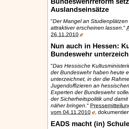
Bundeswehrreform setzt
Auslandseinsätze
"
Der Mangel an Studienplätzen 
attraktiver erscheinen lassen
."
A
26.11.2010
Nun auch in Hessen: K
Bundeswehr unterzeich
"
Das Hessische Kultusministe
der Bundeswehr haben heute e
unterzeichnet, in der die Rahm
Jugendoffizieren an hessischen
Experten der Bundeswehr solle
der Sicherheitspolitik und da
näher bringen
."
Pressemitteilu
vom 04.11.2010
, dokumentier
EADS macht (in) Schul