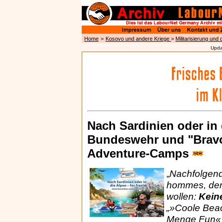
Home
>
Kosovo und andere Kriege
>
Militarisierung und
Upda
Nach Sardinien oder in d
Bundeswehr und "Bravo
Adventure-Camps
„
Nachfolgend
hommes, dem
wollen:
Kein
„»Coole Beac
Menge Fun« –