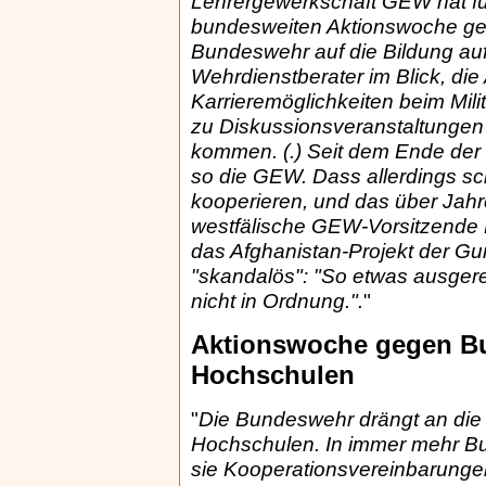
Lehrergewerkschaft GEW hat fü
bundesweiten Aktionswoche ge
Bundeswehr auf die Bildung aufg
Wehrdienstberater im Blick, di
Karrieremöglichkeiten beim Milit
zu Diskussionsveranstaltungen i
kommen. (.) Seit dem Ende der
so die GEW. Dass allerdings sc
kooperieren, und das über Jahre
westfälische GEW-Vorsitzende D
das Afghanistan-Projekt der G
"skandalös": "So etwas ausgerec
nicht in Ordnung.".
"
Aktionswoche gegen B
Hochschulen
"
Die Bundeswehr drängt an die
Hochschulen. In immer mehr Bu
sie Kooperationsvereinbarunge