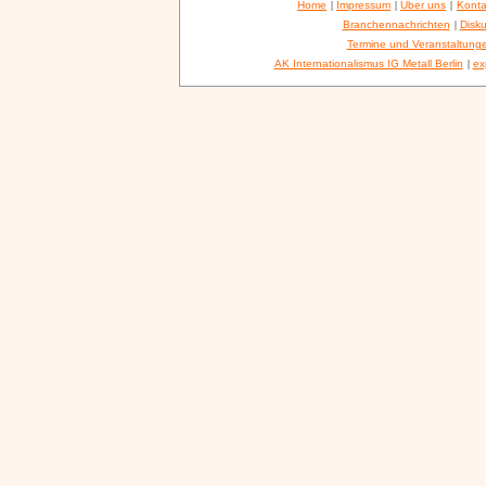
Home
|
Impressum
|
Über uns
|
Konta
Branchennachrichten
|
Disku
Termine und Veranstaltung
AK Internationalismus IG Metall Berlin
|
ex