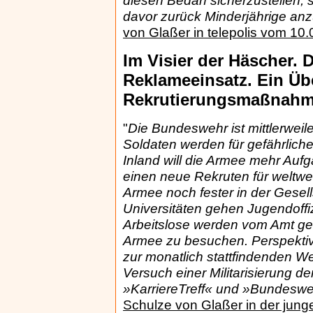
diesen Bedarf sicherzustellen,
davor zurück Minderjährige an
von Glaßer in telepolis vom 10
Im Visier der Häscher.
Reklameeinsatz. Ein Üb
Rekrutierungsmaßnahm
"
Die Bundeswehr ist mittlerweil
Soldaten werden für gefährlich
Inland will die Armee mehr Au
einen neue Rekruten für weltwe
Armee noch fester in der Gesel
Universitäten gehen Jugendoffi
Arbeitslose werden vom Amt ge
Armee zu besuchen. Perspektivl
zur monatlich stattfindenden W
Versuch einer Militarisierung de
»KarriereTreff« und »Bundesw
Schulze von Glaßer in der jun