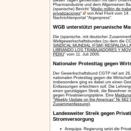
diesen Tagen gemeinsam mit dem Unter
Pharmaindustrie und dem Allgemeinen Bau
(spanische) Bericht "
Medio millón de traba
privatizaciones
"
von Ariel Florit vom 14.
Nachrichtenportal "Argenpress".
WGB unterstützt peruanische M
Die (spanische, mit deutscher Zusammen
Weltgewerkschaftsbundes (zu dem die CG
SINDICAL MUNDIAL (FSM) RESPALDA L
LIBRANDO LOS TRABAJADORES Y MOV
PERÚ
" vom 11. Juli 2005.
Nationaler Protesttag gegen Wirts
Der Gewerkschaftsbund CGTP rief am 26
nationalen Protesttag gegen die Wirtschaft
insbesondere ging es dabei um einen Geset
Entlassungen erleichtern soll. Die Lehrer
einen ganztägigen Streik, die Bewohner m
gegen Privatisierungspläne. Eine
Meldung
"Weekly Update on the Americas" Nr 662 (
Zusammenfassung)
.
Landesweiter Streik gegen Privat
Stromversorgung
Arequipa: Regierung setzt die Priva