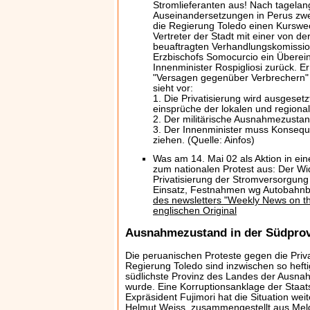
Stromlieferanten aus! Nach tagelan
Auseinandersetzungen in Perus zwei
die Regierung Toledo einen Kurswe
Vertreter der Stadt mit einer von de
beuaftragten Verhandlungskomissio
Erzbischofs Somocurcio ein Überein
Innenminister Rospigliosi zurück. E
"Versagen gegenüber Verbrechern
sieht vor:
1. Die Privatisierung wird ausgesetzt
einsprüche der lokalen und region
2. Der militärische Ausnahmezustan
3. Der Innenminister muss Konsequ
ziehen. (Quelle: Ainfos)
Was am 14. Mai 02 als Aktion in ei
zum nationalen Protest aus: Der Wi
Privatisierung der Stromversorgung 
Einsatz, Festnahmen wg Autobahn
des newsletters "Weekly News on th
englischen Original
Ausnahmezustand in der Südpro
Die peruanischen Proteste gegen die Privat
Regierung Toledo sind inzwischen so hefti
südlichste Provinz des Landes der Ausn
wurde. Eine Korruptionsanklage der Staa
Expräsident Fujimori hat die Situation weit
Helmut Weiss
, zusammengestellt aus Mel