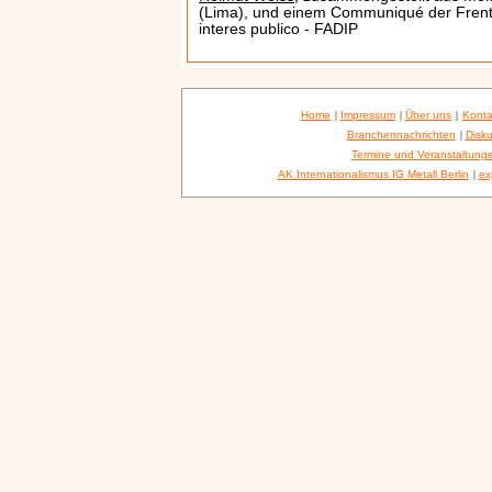
(Lima), und einem Communiqué der Frent
interes publico - FADIP
Home
|
Impressum
|
Über uns
|
Konta
Branchennachrichten
|
Disku
Termine und Veranstaltung
AK Internationalismus IG Metall Berlin
|
ex