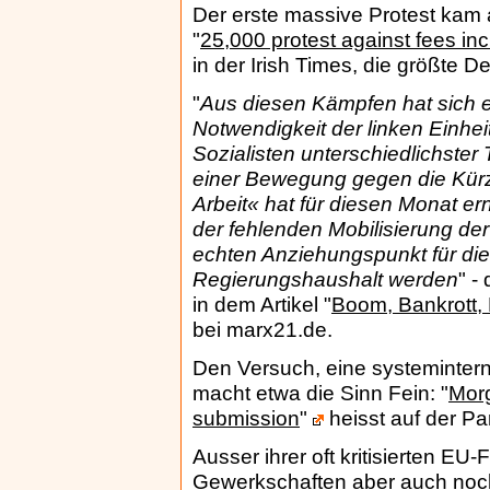
Der erste massive Protest kam 
"
25,000 protest against fees in
in der Irish Times, die größte D
"
Aus diesen Kämpfen hat sich ei
Notwendigkeit der linken Einh
Sozialisten unterschiedlichste
einer Bewegung gegen die Kür
Arbeit« hat für diesen Monat er
der fehlenden Mobilisierung de
echten Anziehungspunkt für di
Regierungshaushalt werden
" -
in dem Artikel "
Boom, Bankrott,
bei marx21.de.
Den Versuch, eine systeminter
macht etwa die Sinn Fein: "
Morg
submission
"
heisst auf der Pa
Ausser ihrer oft kritisierten EU-
Gewerkschaften aber auch noch 