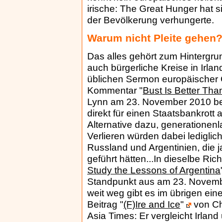
irische: The Great Hunger hat si
der Bevölkerung verhungerte.
Warum nicht Pleite gehen
Das alles gehört zum Hintergrun
auch bürgerliche Kreise in Irla
üblichen Sermon europäischer 
Kommentar "
Bust Is Better Than
Lynn am 23. November 2010 bei B
direkt für einen Staatsbankrott 
Alternative dazu, generatione
Verlieren würden dabei lediglic
Russland und Argentinien, die
geführt hätten...In dieselbe Ric
Study the Lessons of Argentina
Standpunkt aus am 23. Novemb
weit weg gibt es im übrigen ei
Beitrag "
(F)Ire and Ice
"
von Ch
Asia Times: Er vergleicht Irland