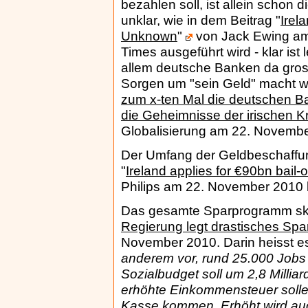
bezahlen soll, ist allein schon
unklar, wie in dem Beitrag "
Irel
Unknown
"
von Jack Ewing am
Times ausgeführt wird - klar ist
allem deutsche Banken da gros
Sorgen um "sein Geld" macht wi
zum x-ten Mal die deutschen Ban
die Geheimnisse der irischen Kr
Globalisierung am 22. Novembe
Der Umfang der Geldbeschaffun
"
Ireland applies for €90bn bail
Philips am 22. November 2010 
Das gesamte Sparprogramm skizz
Regierung legt drastisches Spa
November 2010. Darin heisst es
anderem vor, rund 25.000 Jobs 
Sozialbudget soll um 2,8 Millia
erhöhte Einkommensteuer sollen 
Kasse kommen. Erhöht wird auc