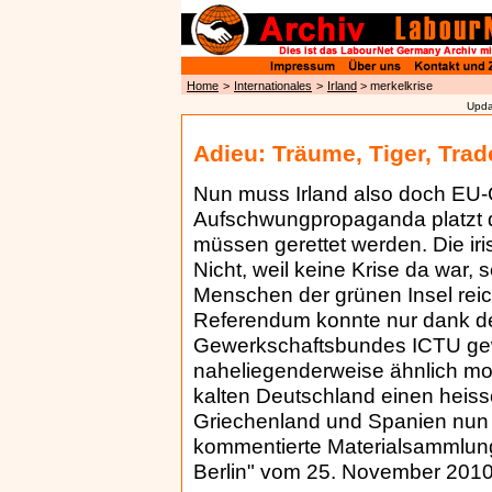
Home
>
Internationales
>
Irland
> merkelkrise
Upda
Adieu: Träume, Tiger, Trad
Nun muss Irland also doch EU-G
Aufschwungpropaganda platzt d
müssen gerettet werden. Die iri
Nicht, weil keine Krise da war, 
Menschen der grünen Insel reich
Referendum konnte nur dank der
Gewerkschaftsbundes ICTU ge
naheliegenderweise ähnlich mobil
kalten Deutschland einen heis
Griechenland und Spanien nun a
kommentierte Materialsammlung
Berlin" vom 25. November 2010