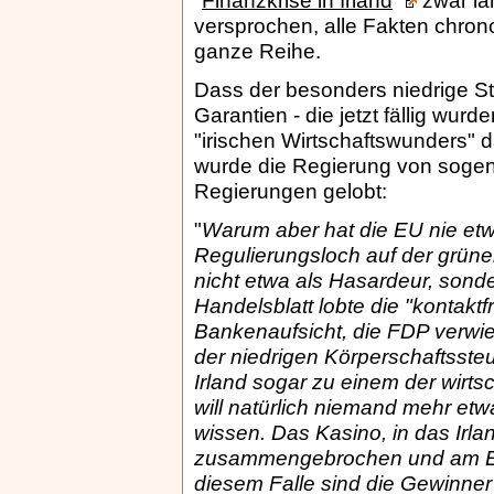
"
Finanzkrise in Irland
"
zwar län
versprochen, alle Fakten chron
ganze Reihe.
Dass der besonders niedrige St
Garantien - die jetzt fällig wur
"irischen Wirtschaftswunders" da
wurde die Regierung von soge
Regierungen gelobt:
"
Warum aber hat die EU nie et
Regulierungsloch auf der grünen
nicht etwa als Hasardeur, sonde
Handelsblatt lobte die "kontaktf
Bankenaufsicht, die FDP verwie
der niedrigen Körperschaftssteu
Irland sogar zu einem der wirtsc
will natürlich niemand mehr e
wissen. Das Kasino, in das Irla
zusammengebrochen und am End
diesem Falle sind die Gewinner