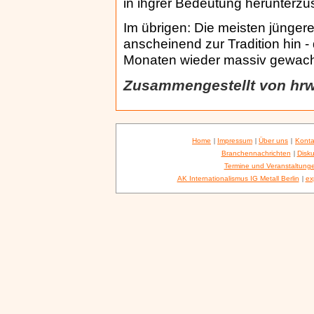
in ihgrer Bedeutung herunterzu
Im übrigen: Die meisten jünger
anscheinend zur Tradition hin -
Monaten wieder massiv gewach
Zusammengestellt von hr
Home
|
Impressum
|
Über uns
|
Konta
Branchennachrichten
|
Disku
Termine und Veranstaltung
AK Internationalismus IG Metall Berlin
|
ex