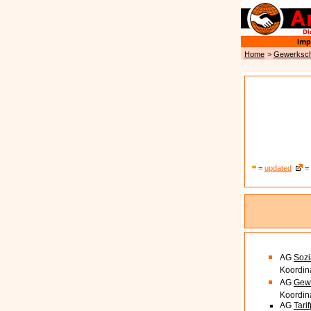
Home
>
Gewerkscha
=
updated
= 
AG
Sozi
Koordin
AG
Gewe
Koordin
AG
Tarif