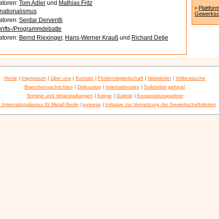
atoren:
Tom Adler
und
Mathias Fritz
Plattfor
rnationalismus
Gewerksch
atoren:
Serdar Derventli
nfts-/Programmdebatte
atoren:
Bernd Riexinger
,
Hans-Werner Krauß
und
Richard Detje
Home
|
Impressum
|
Über uns
|
Kontakt
|
Fördermitgliedschaft
|
Newsletter
|
Volltextsuche
Branchennachrichten
|
Diskussion
|
Internationales
|
Solidarität gefragt!
Termine und Veranstaltungen
|
Kriege
|
Galerie
|
Kooperationspartner
 Internationalismus IG Metall Berlin
|
express
|
Initiative zur Vernetzung der Gewerkschaftslinken