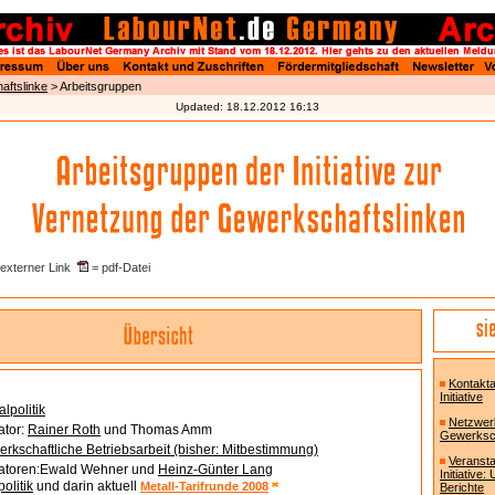
ftslinke
>
Arbeitsgruppen
Updated:
18.12.2012 16:13
externer Link
= pdf-Datei
Kontakt
Initiative
alpolitik
Netzwer
ator:
Rainer Roth
und Thomas Amm
Gewerksch
rkschaftliche Betriebsarbeit
(bisher: Mitbestimmung)
Veransta
atoren:Ewald Wehner und
Heinz-Günter Lang
Initiative
politik
und darin aktuell
Metall-Tarifrunde 2008
Berichte