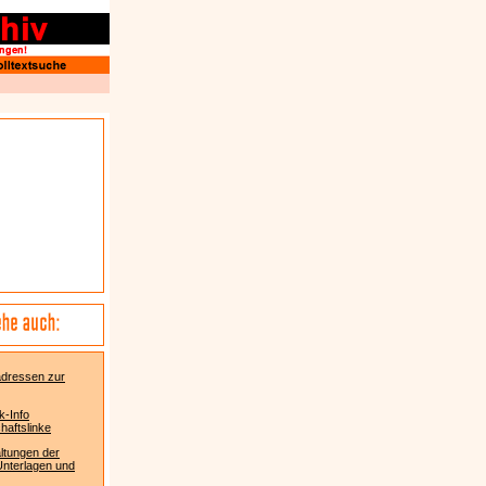
adressen zur
k-Info
aftslinke
ltungen der
: Unterlagen und