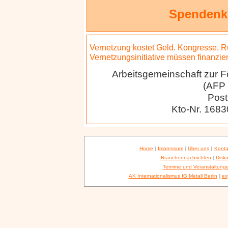
Spendenko
Vernetzung kostet Geld. Kongresse, 
Vernetzungsinitiative müssen finanzier
Arbeitsgemeinschaft zur Fö
(AFP 
Post
Kto-Nr. 168
Home
|
Impressum
|
Über uns
|
Konta
Branchennachrichten
|
Disku
Termine und Veranstaltung
AK Internationalismus IG Metall Berlin
|
ex