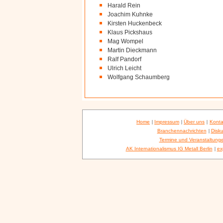
Harald Rein
Joachim Kuhnke
Kirsten Huckenbeck
Klaus Pickshaus
Mag Wompel
Martin Dieckmann
Ralf Pandorf
Ulrich Leicht
Wolfgang Schaumberg
Home
|
Impressum
|
Über uns
|
Konta
Branchennachrichten
|
Disku
Termine und Veranstaltung
AK Internationalismus IG Metall Berlin
|
ex