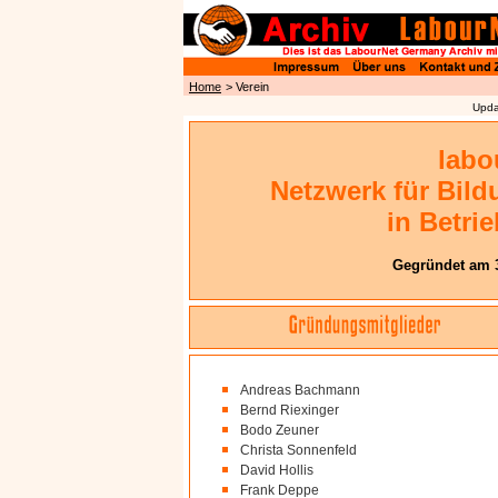
Home
> Verein
Upda
labo
Netzwerk für Bil
in Betri
Gegründet am 3
Andreas Bachmann
Bernd Riexinger
Bodo Zeuner
Christa Sonnenfeld
David Hollis
Frank Deppe