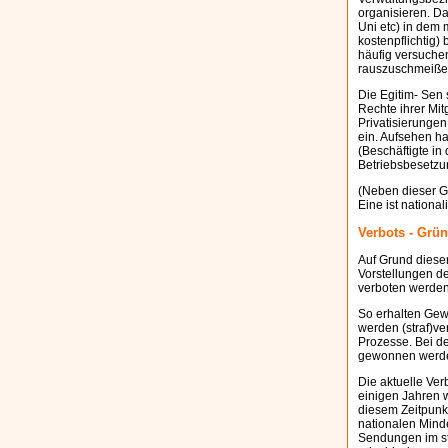
organisieren. Da
Uni etc) in dem 
kostenpflichtig)
häufig versuche
rauszuschmeißen,
Die Egitim- Sen 
Rechte ihrer Mi
Privatisierunge
ein. Aufsehen ha
(Beschäftigte in 
Betriebsbesetzu
(Neben dieser G
Eine ist national
Verbots - Grü
Auf Grund dieser
Vorstellungen d
verboten werden
So erhalten Gew
werden (straf)v
Prozesse. Bei d
gewonnen werd
Die aktuelle Ver
einigen Jahren 
diesem Zeitpunkt
nationalen Minde
Sendungen im st