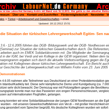
ales
>
Türkei
>
Arbeitskampf und Gewerkschaften
> emek
Updated:
18.12.2012 15:51
 die Situation der türkischen Lehrergewerkschaft Egitim- Sen na
m 3.6.- 12.6.2005 führten das DGB- Bildungswerk und der DGB- Nordhessen ei
(Seminar) zur Situation der türkischen Gewerkschaften durch. Die Referenten,
 arbeiten auch im EMEK Solidaritätsverein mit. Die Mitglieder der Seminargr
 in der IGM, bei Verdi und ein Kollege in der GEW organisiert. Neben dem lan
narprogramm ergaben sich durch die aktuelle Verbotsverfügung gegen die Egi
kten mit KollegInnen dieser türkischen Lehrergewerkschaft. Ein Bericht auch
zur Geschichte der Lehrergewerkschaft von Wilhelm Frohn vom 23. Juni 2005
Demonstrationen
 4.6.05 nahmen alle Teilnehmer aus Deutschland an einer Protestdemostation ge
 in Istanbul/Kadiköy teil. Diese sehr kämpferische Demo und Kundgebung (ca. 7.00
lizei sehr dicht bewacht. Der Demozug war mit Polizeigittern gegen die Bevölker
ungsplatz konnte man nur das Passieren von engen Personenschleusen, verglei
usen auf internationalen Flughäfen, gelangen.
ung konnten wir eine Solidaritätsadresse der jungen GEW Nordhessen an die Egi
r wurden - mit unseren Gewerkschaftsfahnen von Ver.di – mit großer Herzlichkeit 
ung gesondert vom Sprecher begrüßt. Als deutsche KollegInnen wurden wir sofort 