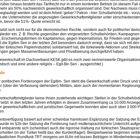
rüber hinaus besteht das Tarifrecht nur in einem konkreten Betrieb (in diesem Fall 
mehr als 50% nachweislich gewerkschaftlich organisiert sind. Der Nachweis muss n
 beglaubigt werden und ist dem Arbeit-’geber’/ Patron –hier Schulbehörde etc.- vor
n die Unternehmer die angezeigten Gewerkschaftsmitglieder unter verschiedenst
 bevor die 51%- Quote erreicht ist.
setzt sich nicht nur für die ökonomischen Rechte, sondern auch für politische/ dem
tglieder ein. Z. B. Rechte gegenüber den vorgesetzten Schulbehörden, Kampagne
n, Erscheinungsformen im Kapitalismus, gegen Imperialismus, für Frieden und gege
t die Egitim-Sen in der letzten Zeit besonders dadurch erregt, dass sie sich mit de
der türkischen Papierindustrie) solidarisiert hat, die türkeiweite Aktionen und Streiks
ngen gegen Massenentlassungen und Privatisierung durchgeführt haben.
ewerkschaft im Dachverband KESK gibt es noch zwei nennenswerte Organisationen
istisch und eine andere religiös – Egit-Bir-Sen - ausgerichtet.)
nde
 politischen Forderungen der Egitim- Sen steht die Gewerkschaft unter Druck und 
er (über der Verfassung stehenden) Militärs, aber auch der momentanen Regierun
.
erkschaftsmitglieder keine ihnen zustehende wichtigen Stellen in der Schulbehörd
ersetzt. In den letzten Jahren erfolgten in diesem Zusammenhang ca 10.000 Anzeig
er gewerkschaftlichen und juristischen Gegenwehr konnten aber auch über 3.000 
en.
botsverfügung basiert auf einer scheinbar harmlosen Ergänzung der Satzung der Eg
wurde im §2b der Satzung die Forderung nach muttersprachlichem Unterricht auf
 entspannte sich (scheinbar) auch die rigorose Haltung zur türkischen Staatsspra
rheiten (in der Türkei heißt das: der Kurdenfrage!). Beispielsweise beginnen seit
aatlichen Rundfunk TRT morgens um 6Uhr mit kurzen Beträgen in Minderheitens