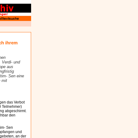
ch ihrem
nen
 Verdi- und
uppe aus
gfristig
tim- Sen eine
 mit
gen das Verbot
0 Teilnehmer)
ung abgeschirmt.
chbar den
tim- Sen
empfangen und
gebeten, an der