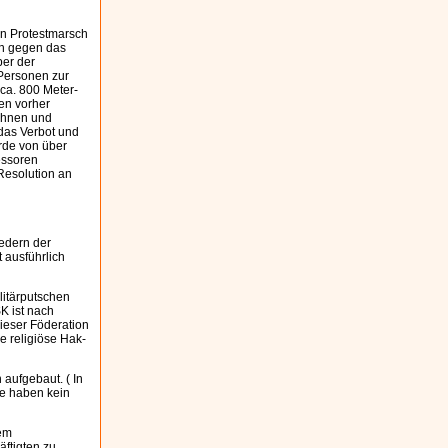
en Protestmarsch
on gegen das
ber der
 Personen zur
ca. 800 Meter-
en vorher
ahnen und
das Verbot und
urde von über
essoren
Resolution an
iedern der
 ausführlich
litärputschen
K ist nach
dieser Föderation
e religiöse Hak-
 aufgebaut. ( In
ie haben kein
nem
ftigten zu