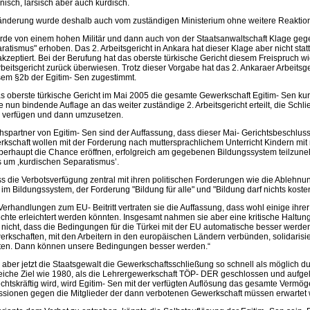
nisch, larsisch aber auch kurdisch.
nderung wurde deshalb auch vom zuständigen Ministerium ohne weitere Reaktion 
rde von einem hohen Militär und dann auch von der Staatsanwaltschaft Klage ge
ratismus" erhoben. Das 2. Arbeitsgericht in Ankara hat dieser Klage aber nicht sta
akzeptiert. Bei der Berufung hat das oberste türkische Gericht diesem Freispruch w
beitsgericht zurück überwiesen. Trotz dieser Vorgabe hat das 2. Ankaraer Arbeitsg
sem §2b der Egitim- Sen zugestimmt.
as oberste türkische Gericht im Mai 2005 die gesamte Gewerkschaft Egitim- Sen ku
e nun bindende Auflage an das weiter zuständige 2. Arbeitsgericht erteilt, die Schl
 verfügen und dann umzusetzen.
partner von Egitim- Sen sind der Auffassung, dass dieser Mai- Gerichtsbeschluss i
kschaft wollen mit der Forderung nach muttersprachlichem Unterricht Kindern mit 
berhaupt die Chance eröffnen, erfolgreich am gegebenen Bildungssystem teilzun
s um ‚kurdischen Separatismus’.
s die Verbotsverfügung zentral mit ihren politischen Forderungen wie die Ablehnu
 im Bildungssystem, der Forderung "Bildung für alle" und "Bildung darf nichts kosten
rhandlungen zum EU- Beitritt vertraten sie die Auffassung, dass wohl einige ihr
chte erleichtert werden könnten. Insgesamt nahmen sie aber eine kritische Haltun
 nicht, dass die Bedingungen für die Türkei mit der EU automatische besser werde
erkschaften, mit den Arbeitern in den europäischen Ländern verbünden, solidarisi
en. Dann können unsere Bedingungen besser werden.“
aber jetzt die Staatsgewalt die Gewerkschaftsschließung so schnell als möglich d
leiche Ziel wie 1980, als die Lehrergewerkschaft TÖP- DER geschlossen und aufge
 rechtskräftig wird, wird Egitim- Sen mit der verfügten Auflösung das gesamte Vermö
essionen gegen die Mitglieder der dann verbotenen Gewerkschaft müssen erwartet