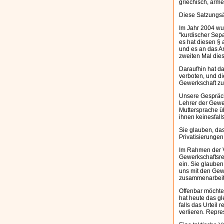
griechisch, arme
Diese Satzungsä
Im Jahr 2004 wu
"kurdischer Sepa
es hat diesen § 
und es an das Ar
zweiten Mal die
Daraufhin hat d
verboten, und di
Gewerkschaft zu
Unsere Gesprächs
Lehrer der Gewer
Muttersprache ü
ihnen keinesfall
Sie glauben, das
Privatisierungen
Im Rahmen der Ve
Gewerkschaftsre
ein. Sie glauben
uns mit den Gew
zusammenarbeit
Offenbar möchte 
hat heute das g
falls das Urteil
verlieren. Repr