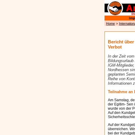
Home
>
Internation
Bericht über
Verbot
In der Zeit vo
Bildungsurlaub 
IGM-Mitglieder,
Nordhessen sind
geplanten Semi
Reihe von Konta
Informationen 
Teilnahme an 
Am Samstag, den
der Egitim- Sen
wurde von der Po
Auf den Kundgeb
Sicherheitsschle
Auf der Kundgeb
überreichen. Wi
bei der Kundgeb