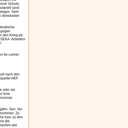
einer Schule,
otariell (und
zulegen. Sehr
en Vorwänden
okratische
n gegen
n den Krieg.etc
n SEKA- Arbeitern
/
 für Lehrer:
soll nach den
gspartei AKP
e oder sie
en bzw.
Prozesse
itim- Sen. Vor
genommen. Zu
che bzw. zu den
dem die
prachen wie