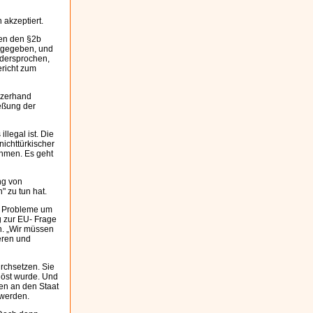
akzeptiert.
gen den §2b
ttgegeben, und
idersprochen,
ericht zum
rzerhand
ießung der
llegal ist. Die
nichttürkischer
ehmen. Es geht
ng von
" zu tun hat.
er Probleme um
g zur EU- Frage
n. „Wir müssen
eren und
urchsetzen. Sie
löst wurde. Und
gen an den Staat
 werden.