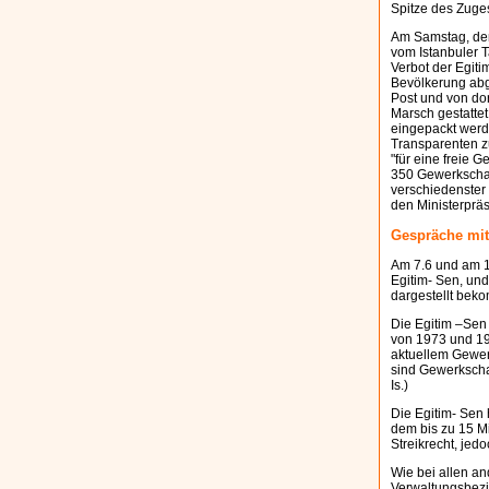
Spitze des Zuge
Am Samstag, den
vom Istanbuler T
Verbot der Egiti
Bevölkerung abg
Post und von do
Marsch gestattet
eingepackt werd
Transparenten z
"für eine freie 
350 Gewerkschaft
verschiedenster 
den Ministerpräs
Gespräche mit
Am 7.6 und am 10
Egitim- Sen, und
dargestellt bek
Die Egitim –Sen
von 1973 und 19
aktuellem Gewerk
sind Gewerkschaf
Is.)
Die Egitim- Sen 
dem bis zu 15 M
Streikrecht, jed
Wie bei allen an
Verwaltungsbezir