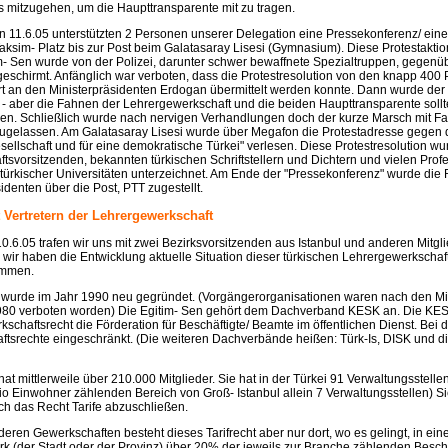
s mitzugehen, um die Haupttransparente mit zu tragen.
 11.6.05 unterstützten 2 Personen unserer Delegation eine Pressekonferenz/ ein
aksim- Platz bis zur Post beim Galatasaray Lisesi (Gymnasium). Diese Protestakti
m- Sen wurde von der Polizei, darunter schwer bewaffnete Spezialtruppen, gegenü
eschirmt. Anfänglich war verboten, dass die Protestresolution von den knapp 400
rt an den Ministerpräsidenten Erdogan übermittelt werden konnte. Dann wurde der 
 - aber die Fahnen der Lehrergewerkschaft und die beiden Haupttransparente sollt
en. Schließlich wurde nach nervigen Verhandlungen doch der kurze Marsch mit F
ugelassen. Am Galatasaray Lisesi wurde über Megafon die Protestadresse gegen 
Gesellschaft und für eine demokratische Türkei" verlesen. Diese Protestresolution w
svorsitzenden, bekannten türkischen Schriftstellern und Dichtern und vielen Prof
türkischer Universitäten unterzeichnet. Am Ende der "Pressekonferenz" wurde die 
identen über die Post, PTT zugestellt.
 Vertretern der Lehrergewerkschaft
.6.05 trafen wir uns mit zwei Bezirksvorsitzenden aus Istanbul und anderen Mitgl
 wir haben die Entwicklung aktuelle Situation dieser türkischen Lehrergewerkschaft
ommen.
 wurde im Jahr 1990 neu gegründet. (Vorgängerorganisationen waren nach den Mi
80 verboten worden) Die Egitim- Sen gehört dem Dachverband KESK an. Die KES
schaftsrecht die Förderation für Beschäftigte/ Beamte im öffentlichen Dienst. Bei 
tsrechte eingeschränkt. (Die weiteren Dachverbände heißen: Türk-Is, DISK und di
hat mittlerweile über 210.000 Mitglieder. Sie hat in der Türkei 91 Verwaltungsstellen
io Einwohner zählenden Bereich von Groß- Istanbul allein 7 Verwaltungsstellen) S
och das Recht Tarife abzuschließen.
deren Gewerkschaften besteht dieses Tarifrecht aber nur dort, wo es gelingt, in ei
k (der Stadt oder der Provinz) über 20% der jeweils zur Branche zählenden Beschä