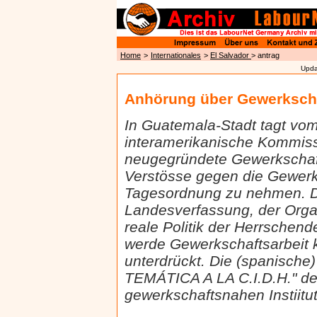
Home
>
Internationales
>
El Salvador
> antrag
Upda
Anhörung über Gewerkscha
In Guatemala-Stadt tagt vom 
interamerikanische Kommiss
neugegründete Gewerkschaft
Verstösse gegen die Gewerksc
Tagesordnung zu nehmen. Den
Landesverfassung, der Organ
reale Politik der Herrschen
werde Gewerkschaftsarbeit k
unterdrückt. Die (spanisch
TEMÁTICA A LA C.I.D.H." d
gewerkschaftsnahen Instiit