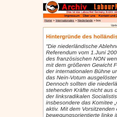
Home
>
Internationales
>
Niederlande
> bos
Upda
Hintergründe des holländi
"Die niederländische Ableh
Referendum vom 1.Juni 2005
des französischen NON wen
mit dem größeren Gewicht F
der internationalen Bühne u
das Nein-Votum ausgelöste
Dennoch sollten die niederl
stehenden Kräfte nicht aus 
der linksradikalen Socialisti
insbesondere das Komitee „
aktiv. Mit dem Vorsitzenden
bewegungsorientierte linke i