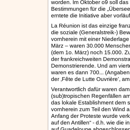
worden. Im Oktober o9 soll das
Bestimmungen für die „Übersee
erntete die Initiative aber vorlä
La Réunion ist das einzige fra
die soziale (Generalstreik-) B
vornherein mit einer Niederlage
März – waren 30.000 Menschen 
(dem 1o. März) noch 15.000. Zum
der frankreichweiten Demonstr
Demonstrierende. Und am vierte
waren es dann 700... (Angaben 
der ‚Fête de Lutte Ouvrière’, 
Verantwortlich dafür waren da
(sub)tropischen Regenfällen am
das lokale Establishment dem so
vornherein zum Teil den Wind 
Anfang der Proteste wurde ver
auf den Antillen“ - d.h. wie di
auf Guadeloupe abgeschlossen