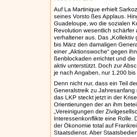
Auf La Martinique erhielt Sarko
seines Vorsto ßes Applaus. Hing
Guadeloupe, wo die sozialen Ko
Revolution wesentlich schärfer 
verhaltener aus. Das „Kollekti
bis März den damaligen Generalst
einer „Aktionswoche“ gegen ih
ßenblockaden errichtet und die
aktiv unterstützt. Doch zur A
je nach Angaben, nur 1.200 bi
Denn nicht nur, dass ein Teil 
Generalstreik zu Jahresanfan
das LKP steckt jetzt in der Kri
Orientierungen der an ihm bete
„Vereinigungen der Zivilgesells
Interessenkonflikte eine Rolle. 
der Ökonomie total auf Frankrei
Staatsdienst. Aber Staatsbedie