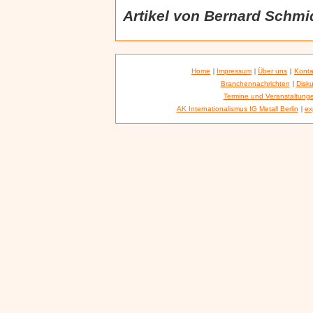
Artikel von Bernard Schmi
Home
|
Impressum
|
Über uns
|
Konta
Branchennachrichten
|
Disku
Termine und Veranstaltung
AK Internationalismus IG Metall Berlin
|
ex