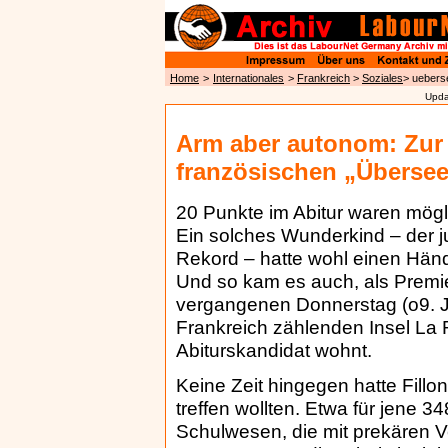
Home
>
Internationales
>
Frankreich
>
Soziales
> uebers
Upda
Arm aber autonom: Zur 
französischen „Überse
20 Punkte im Abitur waren mög
Ein solches Wunderkind – der 
Rekord – hatte wohl einen Händ
Und so kam es auch, als Premie
vergangenen Donnerstag (o9. Ju
Frankreich zählenden Insel La R
Abiturskandidat wohnt.
Keine Zeit hingegen hatte Fillo
treffen wollten. Etwa für jene 34
Schulwesen, die mit prekären V