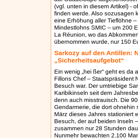
(vgl. unten in diesem Artikel)
finden werde. Also sozusagen k
eine Erhöhung aller Tieflöhne 
Mindestlohns SMIC – um 200 Eu
La Réunion, wo das Abkommen 
übernommen wurde, nur 150 Eur
Sarkozy auf den Antillen: 
„Sicherheitsaufgebot“
Ein wenig „hei ßer“ geht es da 
Fillons Chef – Staatspräsident 
Besuch war. Der umtriebige Sa
Karibikinseln seit dem Jahresb
denn auch misstrauisch. Die 9
Gendarmerie, die dort ohnehin 
März dieses Jahres stationiert 
Besuch, der auf beiden Inseln 
zusammen nur 28 Stunden dauer
Nunmehr bewachten 2.100 Man