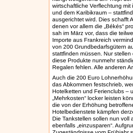
wirtschaftliche Verflechtung m
und dem Karibikraum – stattfind
ausgerichtet wird. Dies schaff
denen vor allem die „Békés“ p
sah im März vor, dass die teil
Importe aus Frankreich vermind
von 200 Grundbedarfsgütern aufg
stattfinden müssen. Nur stelle
diese Produkte nunmehr ständig 
Regalen fehlen. Alle anderen Ar
Auch die 200 Euro Lohnerhöhung
das Abkommen festschrieb, werd
Hotelketten und Ferienclubs – u
„Mehrkosten“ locker leisten kö
die von der Erhöhung betroffene
Hotelbedienstete kämpfen derz
Die Tankstellen sollen nun voll 
ebenfalls „einzusparen“. Aufgru
Zugeständnisse vom Frühjahr s