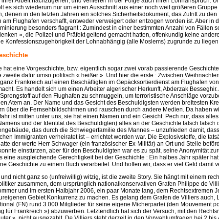
 ihrer Arbeit nachzugehen, und verlieren in der Folge auch ihren Lohnanspruch. Un
lt es sich wiederum nur um einen Ausschnitt aus einer noch weit größeren Gruppe
denen in den letzten Jahren ein solches Sicherheitsdokument, das Zutritt zu den
 am Flughafen verschafft, entweder verweigert oder entzogen worden ist. Aber in 
iminierung besonders flagrant : Zumindest in einer bestimmten Anzahl von Fällen 
enken », die Polizei und Präfekt geltend gemacht hatten, offenkundig keine ander
die Konfessionszugehörigkeit der Lohnabhängig (alle Moslems) zugrunde zu liegen
eschichte
hat eine Vorgeschichte, bzw. eigentlich sogar zwei vorab passierende Geschichten.
ie zweite dafür umso politisch « heißer ». Und hier die erste : Zwischen Weihnacht
 ganz Frankreich auf einen Beschäftigten im Gepäcksortierdienst am Flughafen vo
ht. Es handelt sich um einen Arbeiter algerischer Herkunft, Abderzak Besseghir. 
Sprengstoff auf den Flughafen zu schmuggeln, um terroristische Anschläge vorzub
 den Atem an. Der Name und das Gesicht des Beschuldigsten werden breitesten Kr
rn über die Fernsehbildschirmen und rauschen durch andere Medien. Da haben wir
efahr ist mitten unter uns, sie hat einen Namen und ein Gesicht. Pech nur, dass alle
ens und der Identität des Beschuldigten) alles an der Geschichte falsch falsch is
engebäude, das durch die Schwiegerfamilie des Mannes – unzufrieden damit, dass 
en Immigranten verheiratet ist – errichtet worden war. Die Explosivstoffe, die tat
tte der werte Herr Schwager (ein französischer Ex-Militär) an Ort und Stelle beför
nnte einstürzen, aber für den Beschuldigten war es zu spät, seine Anonymität zur
s eine ausgleichende Gerechtigkeit bei der Geschichte : Ein halbes Jahr später hat
ne Geschichte zu einem Buch verarbeitet. Und hoffen wir, dass er viel Geld damit ve
, und nicht ganz so (unfreiwillig) witzig, ist die zweite Story. Sie hängt mit einem rec
litiker zusammen, dem ursprünglich nationalkonservativen Grafen Philippe de Villi
Sommer und im ersten Halbjahr 2006, ein paar Monate lang, dem Rechtsextremen 
ureigenen Gebiet Konkurrenz zu machen. Es gelang dem Grafen de Villiers auch,
ional (FN) rund 3.000 Mitglieder für seine eigene Micherpartei (den Mouvement po
für Frankreich ») abzuwerben. Letztendlich hat sich der Versuch, mit den Rechts
uter », nicht ausgezahlt. De Villiers steht derzeit in den Vorwahlumfragen bei 2 bis