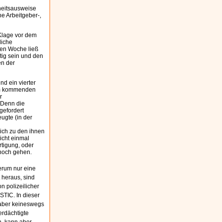
heitsausweise
e Arbeitgeber-,
Klage vor dem
liche
gen Woche ließ
tig sein und den
en der
d ein vierter
am kommenden
r
 Denn die
gefordert
ugte (in der
sich zu den ihnen
icht einmal
rtigung, oder
 noch gehen.
erum nur eine
t heraus, sind
n polizeilicher
STIC. In dieser
h aber keineswegs
erdächtigte