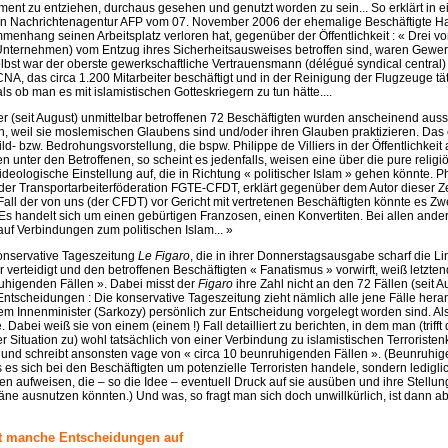
ment zu entziehen, durchaus gesehen und genutzt worden zu sein... So erklärt in 
en Nachrichtenagentur AFP vom 07. November 2006 der ehemalige Beschäftigte Has
enhang seinen Arbeitsplatz verloren hat, gegenüber der Öffentlichkeit : « Drei vo
Unternehmen) vom Entzug ihres Sicherheitsausweises betroffen sind, waren Gewerk
elbst war der oberste gewerkschaftliche Vertrauensmann (délégué syndical central
, das circa 1.200 Mitarbeiter beschäftigt und in der Reinigung der Flugzeuge täti
 als ob man es mit islamistischen Gotteskriegern zu tun hätte....
r (seit August) unmittelbar betroffenen 72 Beschäftigten wurden anscheinend auss
n, weil sie moslemischen Glaubens sind und/oder ihren Glauben praktizieren. Das e
ld- bzw. Bedrohungsvorstellung, die bspw. Philippe de Villiers in der Öffentlichkeit
en unter den Betroffenen, so scheint es jedenfalls, weisen eine über die pure religi
eologische Einstellung auf, die in Richtung « politischer Islam » gehen könnte. P
der Transportarbeiterföderation FGTE-CFDT, erklärt gegenüber dem Autor dieser Zei
all der von uns (der CFDT) vor Gericht mit vertretenen Beschäftigten könnte es Zwe
Es handelt sich um einen gebürtigen Franzosen, einen Konvertiten. Bei allen ande
uf Verbindungen zum politischen Islam... »
onservative Tageszeitung
Le Figaro
, die in ihrer Donnerstagsausgabe scharf die Lin
r verteidigt und den betroffenen Beschäftigten « Fanatismus » vorwirft, weiß letzten
ruhigenden Fällen ». Dabei misst der
Figaro
ihre Zahl nicht an den 72 Fällen (seit 
Entscheidungen : Die konservative Tageszeitung zieht nämlich alle jene Fälle heran
m Innenminister (Sarkozy) persönlich zur Entscheidung vorgelegt worden sind. Al
. Dabei weiß sie von einem (einem !) Fall detailliert zu berichten, in dem man (triff
 Situation zu) wohl tatsächlich von einer Verbindung zu islamistischen Terroristen
und schreibt ansonsten vage von « circa 10 beunruhigenden Fällen ». (Beunruhig
s es sich bei den Beschäftigten um potenzielle Terroristen handele, sondern lediglic
ten aufweisen, die – so die Idee – eventuell Druck auf sie ausüben und ihre Stellung
ne ausnutzen könnten.) Und was, so fragt man sich doch unwillkürlich, ist dann ab
bt manche Entscheidungen auf