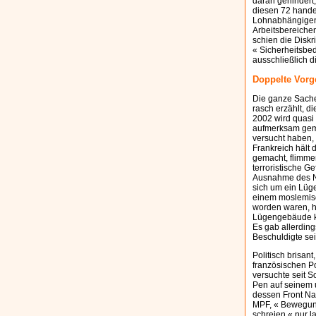
daran gehindert,
diesen 72 hande
Lohnabhängigen, 
Arbeitsbereichen
schien die Diskr
« Sicherheitsbed
ausschließlich 
Doppelte Vorg
Die ganze Sache 
rasch erzählt, d
2002 wird quasi
aufmerksam gemac
versucht haben, 
Frankreich hält
gemacht, flimme
terroristische G
Ausnahme des Nam
sich um ein Lüg
einem moslemisch
worden waren, ha
Lügengebäude ko
Es gab allerding
Beschuldigte sei
Politisch brisant
französischen Po
versuchte seit 
Pen auf seinem 
dessen Front Nat
MPF, « Bewegung 
schreien « nur la