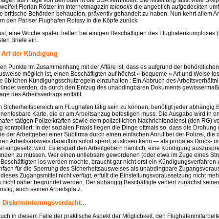
ägen auf Flüge von den oder in die USA verhindert. Die Mitteilung lässt viele Skept
weifelt Florian Rötzer im Internetmagazin
telepolis
die angeblich aufgedeckten um
ie britische Behörden behaupten, präventiv gehandelt zu haben. Nun kehrt allem A
um den Pariser Flughafen Roissy in die Köpfe zurück.
st, eine Woche später, treffen bei einigen Beschäftigten des Flughafenkomploxes
ten Briefe ein.
 Art der Kündigung
ten Punkte im Zusammenhang mit der Affäre ist, dass es aufgrund der behördlichen
usweise möglich ist, einen Beschäftigten auf höchst « bequeme » Art und Weise l
e üblichen Kündigungsschutzregeln einzuhalten : Ein Abbruch des Arbeitsverhältni
ründet werden, da durch den Entzug des unabdingbaren Dokuments gewissermaß
ge des Arbeitsvertrags entfällt.
 Sicherheitsbereich am FLughafen tätig sein zu können, benötigt jeder abhängig B
inenlesbare Karte, die er am Arbeitsanzug befestigen muss. Die Ausgabe wird in 
hafen tätigen Polizeikräften sowie dem polizeilichen Nachrichtendienst (den RG) 
ng kontrolliert. In der sozialen Praxis liegen die Dinge oftmals so, dass die Drohun
die der Arbeitgeber einer Subfirma durch einen einfachen Anruf bei der Polizei, die 
n Arbeitsausweis daraufhin sofort sperrt, auslösen kann –- als probates Druck- u
el eingesetzt wird. Es erspart den Arbeitgebern nämlich, eine Kündigung auszuspr
nden zu müssen. Wer einen unliebsam gewordenen (oder etwa im Zuge eines Stre
) Beschäftigten los werden möchte, braucht gar nicht erst ein Kündigungsverfahren 
infach für die Sperrung des Sicherheitsausweises als unabdingbare Zugangsvorau
 dieses Zugangsmittel nicht verfügt, erfüllt die Einstellungsvoraussetzung nicht meh
nicht näher begründet werden. Der abhängig Beschäftigte verliert zunächst sein
ristig, auch seinen Arbeitsplatz.
 Diskriminierungsverdacht...
uch in diesem Falle der praktische Aspekt der Möglichkeit, den Flughafenmitarbeite