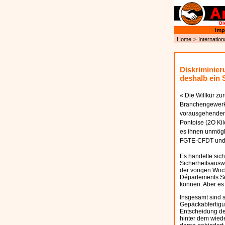
Home
>
Internation
Diskriminier
deshalb ein 
« Die Willkür zur
Branchengewerk
vorausgehenden 
Pontoise (2O Kil
es ihnen unmögli
FGTE-CFDT und 
Es handelte sic
Sicherheitsausw
der vorigen Woch
Départements Se
können. Aber es 
Insgesamt sind s
Gepäckabfertigu
Entscheidung der
hinter dem wiede