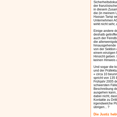
Sicherheitsdoku
der französisch
in diesem Zusamm
die (in meinem 
Hassan Tariqi s
Unternehmen ACNA
wirkt nicht sehr,
Einige andere de
deshalb getroffe
auch der Feindbi
die allerwenigst
hinausgehende id
von der Sektion 
einem einzigen F
Hinsicht geben. 
keinen Hinweis a
Und sogar die k
und der Präfektu
« circa 10 beun
spricht von 135 
Frühjahr 2005 de
schwersten Fälle
Beschreibung der
ausgehen kann, 
dabei nicht, das
Kontakte zu Drit
irgendwelche Plä
übrigen... ?
Die Justiz he