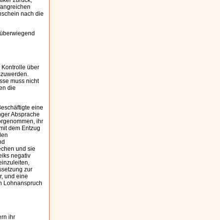
iker zurück,
fangreichen
nschein nach die
 (überwiegend
 Kontrolle über
oszuwerden.
sse muss nicht
en die
eschäftigte eine
enger Absprache
vorgenommen, ihr
g mit dem Entzug
den
nd
echen und sie
iks negativ
einzuleiten,
ssetzung zur
r, und eine
en Lohnanspruch
rn ihr