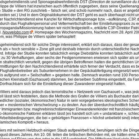
andsgeheimdiensts und Spionageabwehrdiensts DST (
Direction de surveillance du te
lippe de Villiers hat inzwischen auch öffentlich zugegeben, dass seine Quellenang
« Studie » den RG zuschrieb – falsch sei; und schob nunmehr nach, dass er angebl
worden sei.) Und in dem Originaldokument der DST geht es auch überhaupt nicht u
er Nachrichtendienst eine Kanzlei für Wirtschaftsspionage bzw. –aufklärung, C3P, d
durch das Flughafenpersonal und Vetternwirtschaft bei der Einstellungspraxis zu er
Propaganda/Missionierung haben wir nicht festgestellt », erklärte C3P-Direktor Pat
l.
Nouvelobs.com
, Homepage des Wochenmagazins, Nachricht vom 28. April 20
, was Philippe de Villiers später behauptet!
geheimdienst sich für solche Dinge interessiert, erklärt sich daraus, dass der ges
 als « hoch sensible » Zone gilt und deshalb intensiv durch unterschiedliche Nac
rd. Infolge der Studie konnten tatsächlich einige Diebstähle konnten tatsächlich au
 zu 30 Verhaftungen, aber sechs der Festgenommenen erwiesen sich später als un
strafrechtlich verurteilt, gegen die übrigen Betroffenen halten die gerichtlichen
Ermittlungen für den Nachrichtendienst erhärtete sich ferner der Verdacht, dass es 
 Flughafenbetreiber als Subunternehmen in der Gepäckabfertigung eingesetzt wer
xis aufgrund von « Seilschaften » gegeben hatte. Demnach wurden rund 100 Person
schen Kleinstadt (Gazhaouet) stammen, bei derselben Subfirma eingestellt, da Fam
orfnachbarn sich für die Einstellung dieser Zuwanderer eingesetzt hatten.
Villiers wird daraus jedoch das terroristische « Netzwerk von Gazhaouet », was jedo
ll lässt sich feststellen, dass die Methode des Grafen de Villiers als Buchautor dari
iedlicher (sozialer, ökonomischer) Natur in sein vorgegebenes ideologisches Sc
ner « moslemischen Verschwörung » zu deuten. Aus der überdurchschnittlich häufi
 Immigranten bzw. maghrebinischstämmiger Einwandererkinder mit französischem 
io-ökonomische Faktoren erklären lässt (es handelt sich um « undankbare », schle
 Arbeitsbedingungen, die bei « gebürtigen Franzosen » höchst unbeliebt sind) interp
slamisches Komplott » heraus.
iers mit seinem Hetzbuch einigen Staub aufgewirbelt hat, beruhigen sich die Ding
ugust dieses Jahres. Am 10. 08. teilen die britischen Behörden mit, sie hätten eine 