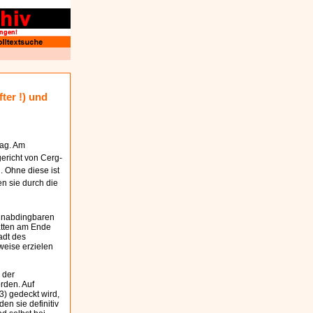
ter !) und
ag. Am
ericht von Cerg-
. Ohne diese ist
en sie durch die
 unabdingbaren
atten am Ende
adt des
weise erzielen
 der
rden. Auf
3) gedeckt wird,
en sie definitiv