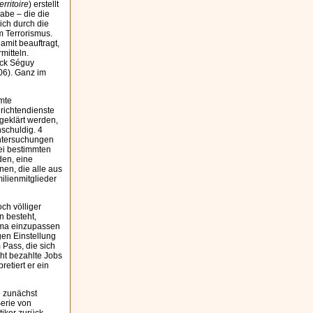
rritoire
) erstellt
abe – die die
ich durch die
m Terrorismus.
amit beauftragt,
mitteln.
rick Séguy
06). Ganz im
amte
hrichtendienste
fgeklärt werden,
schuldig. 4
 Untersuchungen
bei bestimmten
den, eine
en, die alle aus
ilienmitglieder
ch völliger
n besteht,
hema einzupassen
gen Einstellung
Pass, die sich
cht bezahlte Jobs
retiert er ein
e zunächst
Serie von