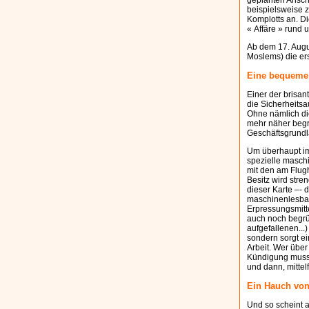
geplanten Anschl
beispielsweise z
Komplotts an. D
« Affäre » rund 
Ab dem 17. Augu
Moslems) die ers
Eine bequeme
Einer der brisan
die Sicherheitsa
Ohne nämlich di
mehr näher beg
Geschäftsgrundla
Um überhaupt im
spezielle masch
mit den am Flug
Besitz wird stre
dieser Karte –- 
maschinenlesbare
Erpressungsmitt
auch noch begrü
aufgefallenen...
sondern sorgt e
Arbeit. Wer über
Kündigung muss 
und dann, mittelf
Ein Hauch von
Und so scheint a