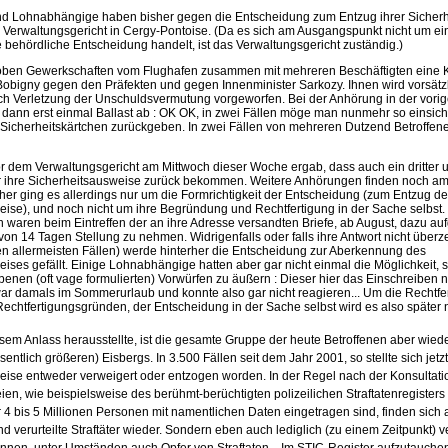
d Lohnabhängige haben bisher gegen die Entscheidung zum Entzug ihrer Sicher
 Verwaltungsgericht in Cergy-Pontoise. (Da es sich am Ausgangspunkt nicht um ein
behördliche Entscheidung handelt, ist das Verwaltungsgericht zuständig.)
hoben Gewerkschaften vom Flughafen zusammen mit mehreren Beschäftigten eine 
 Bobigny gegen den Präfekten und gegen Innenminister Sarkozy. Ihnen wird vorsätz
h Verletzung der Unschuldsvermutung vorgeworfen. Bei der Anhörung in der vori
 dann erst einmal Ballast ab : OK OK, in zwei Fällen möge man nunmehr so einsich
 Sicherheitskärtchen zurückgeben. In zwei Fällen von mehreren Dutzend Betroffen
 dem Verwaltungsgericht am Mittwoch dieser Woche ergab, dass auch ein dritter un
 ihre Sicherheitsausweise zurück bekommen. Weitere Anhörungen finden noch 
sher ging es allerdings nur um die Formrichtigkeit der Entscheidung (zum Entzug de
eise), und noch nicht um ihre Begründung und Rechtfertigung in der Sache selbst.
waren beim Eintreffen der an ihre Adresse versandten Briefe, ab August, dazu auf
on 14 Tagen Stellung zu nehmen. Widrigenfalls oder falls ihre Antwort nicht überze
en allermeisten Fällen) werde hinterher die Entscheidung zur Aberkennung des
ises gefällt. Einige Lohnabhängige hatten aber gar nicht einmal die Möglichkeit, 
nen (oft vage formulierten) Vorwürfen zu äußern : Dieser hier das Einschreiben n
war damals im Sommerurlaub und konnte also gar nicht reagieren... Um die Rechtfe
echtfertigungsgründen, der Entscheidung in der Sache selbst wird es also später
sem Anlass herausstellte, ist die gesamte Gruppe der heute Betroffenen aber wied
entlich größeren) Eisbergs. In 3.500 Fällen seit dem Jahr 2001, so stellte sich jetz
ise entweder verweigert oder entzogen worden. In der Regel nach der Konsultatio
en, wie beispielsweise des berühmt-berüchtigten polizeilichen Straftatenregisters 
r 4 bis 5 Millionen Personen mit namentlichen Daten eingetragen sind, finden sic
nd verurteilte Straftäter wieder. Sondern eben auch lediglich (zu einem Zeitpunkt) v