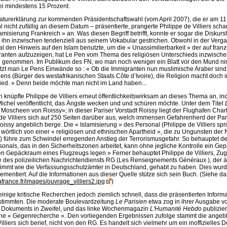
i mindestens 15 Prozent.
daturerklärung zur kommenden Präsidentschaftswahl (vom April 2007), die er am 1
 nicht zufällig an diesem Datum – präsentierte, prangerte Philippe de Villiers scha
amisierung Frankreich » an. Was diesen Begriff betrifft, konnte er sogar die Diskurs
 ihn inzwischen tendenziell aus seinem Vokabular gestrichen. Obwohl in der Verg
al den Hinweis auf den Islam benutzte, um die « Unassimilierbarkeit » der auf fr
anten aufzuzeigen, hat Le Pen vom Thema des religiösen Unterschieds inzwisch
d genommen. Im Publikum des FN, wo man noch weniger ein Blatt vor den Mund ni
etzt man Le Pens Einwände so : « Ob die Immigranten nun muslimische Araber sind
riens (Bürger des westafrikanischen Staats Côte d’Ivoire), die Religion macht doch
ied. » Denn beide möchte man nicht im Land haben...
n knüpfte Philippe de Villiers erneut öffentlichkeitswirksam an dieses Thema an, i
Michel veröffentlicht, das Ängste wecken und und schüren möchte. Unter dem Titel
 Moscheen von Roissy»; in dieser Pariser Vorstadt Roissy liegt der Flughafen Char
 de Villiers sich auf 250 Seiten darüber aus, welch immensen Gefahrenherd der Par
issy angeblich berge. Die « Islamisierung » des Personal (Philippe de Villiers spr
rtlich von einer « religiösen und ethnischen Apartheid », die zu Ungunsten der
e) führe zum Schwindel erregenden Anstieg der Terrorismusgefahr. So behauptet de V
sonals, das in den Sicherheitszonen arbeitet, kann ohne jegliche Kontrolle ein Gep
en Gepäckraum eines Flugzeugs legen » Ferner behauptet Philippe de Villiers, Zu
 des polizeilichen Nachrichtendiensts RG (Les Renseignements Généraux ), der ä
mmt wie die Verfassungsschutzämter in Deutschland, gehabt zu haben. Dies wur
ementiert. Auf die Informationen aus dieser Quelle stütze sich sein Buch. (Siehe das 
afrance.fr/images/ouvrage_villiers2.jpg
)
inige kritische Recherchen jedoch ziemlich schnell, dass die präsentierten Inform
 stimmten. Die moderate Boulevardzeitung
Le Parisien
etwa zog in ihrer Ausgabe vo
s Dokuments in Zweifel, und das linke Wochenmagazin
L'Humanité Hebdo
publizie
he « Gegenrecherche ». Den vorliegenden Ergebnissen zufolge stammt die angebli
Villiers sich berief, nicht von den RG. Es handelt sich vielmehr um ein inoffizielles