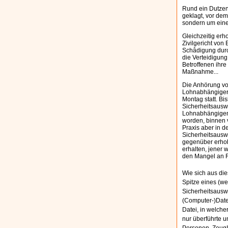
Rund ein Dutzen
geklagt, vor dem
sondern um eine 
Gleichzeitig er
Zivilgericht von
Schâdigung durc
die Verteidigung
Betroffenen ihre
Maßnahme...
Die Anhörung vor
Lohnabhängiger
Montag statt. Bi
Sicherheitsausw
Lohnabhängigen 
worden, binnen v
Praxis aber in d
Sicherheitsauswe
gegenüber erhobe
erhalten, jener 
den Mangel an R
Wie sich aus die
Spitze eines (wes
Sicherheitsauswe
(Computer-)Datei
Datei, in welche
nur überführte u