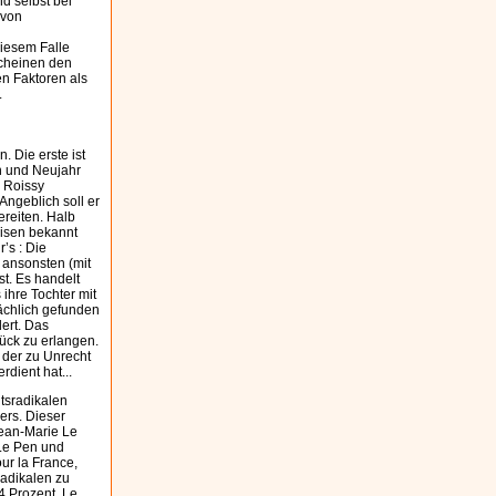
d selbst bei
 von
diesem Falle
scheinen den
en Faktoren als
.
 Die erste ist
en und Neujahr
n Roissy
Angeblich soll er
ereiten. Halb
eisen bekannt
’s : Die
s ansonsten (mit
t. Es handelt
ihre Tochter mit
sächlich gefunden
dert. Das
ück zu erlangen.
 der zu Unrecht
rdient hat...
htsradikalen
ers. Dieser
Jean-Marie Le
 Le Pen und
ur la France,
radikalen zu
 4 Prozent, Le