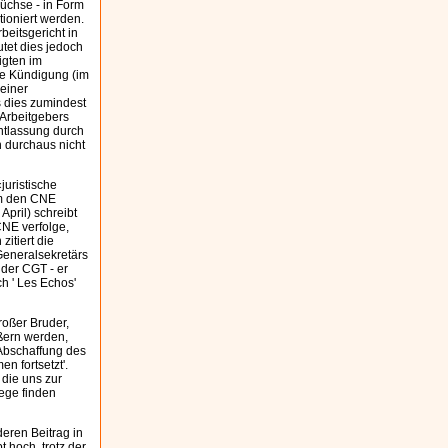
üchse - in Form
tioniert werden.
eitsgericht in
tet dies jedoch
igten im
ne Kündigung (im
einer
s dies zumindest
 Arbeitgebers
ntlassung durch
h durchaus nicht
juristische
um den CNE
April) schreibt
CNE verfolge,
zitiert die
Generalsekretärs
der CGT - er
ch ' Les Echos'
roßer Bruder,
ußern werden,
 Abschaffung des
n fortsetzt'.
 die uns zur
Wege finden
eren Beitrag in
t hoch, trotz der