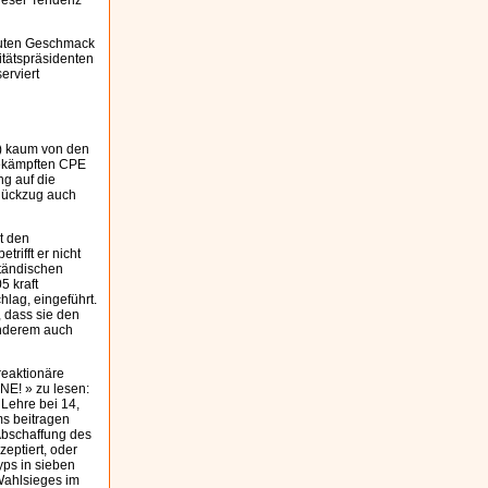
dieser Tendenz
guten Geschmack
itätspräsidenten
erviert
n) kaum von den
bekämpften CPE
ng auf die
 Rückzug auch
t den
rifft er nicht
ständischen
5 kraft
lag, eingeführt.
, dass sie den
anderem auch
reaktionäre
CNE! » zu lesen:
 Lehre bei 14,
ms beitragen
Abschaffung des
eptiert, oder
yps in sieben
 Wahlsieges im