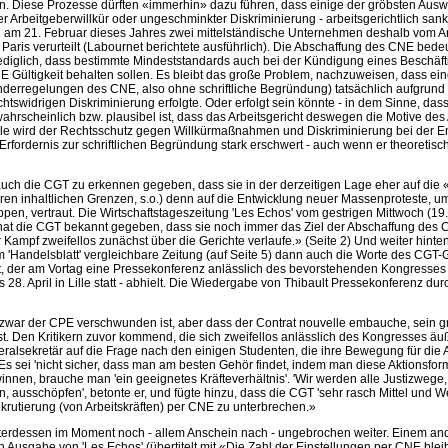
en. Diese Prozesse dürften «immerhin» dazu führen, dass einige der gröbsten Ausw
r Arbeitgeberwillkür oder ungeschminkter Diskriminierung - arbeitsgerichtlich sank
 am 21. Februar dieses Jahres zwei mittelständische Unternehmen deshalb vom Arb
aris verurteilt (Labournet berichtete ausführlich). Die Abschaffung des CNE bedeu
lediglich, dass bestimmte Mindeststandards auch bei der Kündigung eines Beschäft
Gültigkeit behalten sollen. Es bleibt das große Problem, nachzuweisen, dass ei
erregelungen des CNE, also ohne schriftliche Begründung) tatsächlich aufgrund 
chtswidrigen Diskriminierung erfolgte. Oder erfolgt sein könnte - in dem Sinne, das
ahrscheinlich bzw. plausibel ist, dass das Arbeitsgericht deswegen die Motive des
Fälle wird der Rechtsschutz gegen Willkürmaßnahmen und Diskriminierung bei der E
Erfordernis zur schriftlichen Begründung stark erschwert - auch wenn er theoretisc
uch die CGT zu erkennen gegeben, dass sie in der derzeitigen Lage eher auf die «
hren inhaltlichen Grenzen, s.o.) denn auf die Entwicklung neuer Massenproteste, 
ippen, vertraut. Die Wirtschaftstageszeitung 'Les Echos' vom gestrigen Mittwoch (19. 
hat die CGT bekannt gegeben, dass sie noch immer das Ziel der Abschaffung des 
 Kampf zweifellos zunächst über die Gerichte verlaufe.» (Seite 2) Und weiter hinten 
 'Handelsblatt' vergleichbare Zeitung (auf Seite 5) dann auch die Worte des CGT-
t, der am Vortag eine Pressekonferenz anlässlich des bevorstehenden Kongresses 
s 28. April in Lille statt - abhielt. Die Wiedergabe von Thibault Pressekonferenz dur
 zwar der CPE verschwunden ist, aber dass der Contrat nouvelle embauche, sein g
t. Den Kritikern zuvor kommend, die sich zweifellos anlässlich des Kongresses ä
eralsekretär auf die Frage nach den einigen Studenten, die ihre Bewegung für die
Es sei 'nicht sicher, dass man am besten Gehör findet, indem man diese Aktionsforme
nen, brauche man 'ein geeignetes Kräfteverhältnis'. 'Wir werden alle Justizwege,
, ausschöpfen', betonte er, und fügte hinzu, dass die CGT 'sehr rasch Mittel und 
krutierung (von Arbeitskräften) per CNE zu unterbrechen.»
nterdessen im Moment noch - allem Anschein nach - ungebrochen weiter. Einem and
en Ausgabe von 'Les Echos' (übertitelt mit «Die Zahl der Einstellungen per CNE bleib