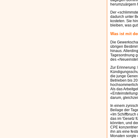
dagegen dominier
herumzuärgern 
Der «schlimmste
dadurch unter Be
kosteten. Sie hi
bleiben, was gut i
Was ist mit d
Die Gewerkschaf
übrigen Bestimm
hinaus. Allerdin
Tagesordnung ge
des «Neueinstel
Zur Erinnerung:
Kündigungsschutz
die junge Genera
Betrieben bis 20
hochsommerliche
Als das Arbeitge
«Ersteinstellun
darum, gleichzei
In einem zynisch
Beilage der Tage
«Im Schiffbruch 
das im 'Gesetz f
könnten, und de
CPE konzentriert
ihn als eine fes
Monaten sorgte d