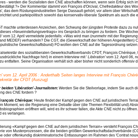
s - werden die Sozialisten den CNE abschaffen können, wenn sein Erfolg sich i
bestätigt ?» Der Kommentar stammt von François d'Orcival, Chefredakteur des 
es', das dem Rüstungsindustriellen Serge Dassault gehört, vor allem über Wirtschaf
chtet und parteipolitisch sowohl das konservativ-liberale Spektrum als auch die
.
GT machte unterdessen Anzeichen, den Schwung der jüngsten Proteste dazu zu nu
 dieses «Neueinstellungsvertrags» ins Gespräch zu bringen zu fordern. Die Woche
' vom 12. April vermeldete jedenfalls: «Was wird man (nunmehr mit der Regierun
and MEDEF) verhandeln? Die CGT, die (Gewerkschaft der höheren Angestellten) 
opulistische Gewerkschaftsbund) FO wollen den CNE auf die Tagesordnung setzen
alsekretär des sozialliberalen Gewerkschaftsverbands CFDT, François Chérèque, f
usdrückliche Nachfrage hin!) in einem Interview mit '
Libération'
vom 12. April 06, n
zu entfalten. Seine Organisation verhält sich aber bisher nicht sonderlich offensiv 
on' vom 12. April 2006 : Anderthalb Seiten langes Interview mit François Chér
ekretär der CFDT (Auszug)
 beiden 'Libération'-Journalisten
:
Werden Sie die Steilvorlage, indem Sie auch di
ng des CNE fordern ?
François Chérèque:
Heute findet der Kampf gegen den CNE auf juristischem Terrain
m Moment, wo die Regierung eine Debatte über (die Themen Flexibilität und) Abs
sbiographien eröffnen will, wird es ihr schwer fallen, die Akte CNE nicht zu öffnen
 es verlangen.
lierung «Kampf gegen den CNE auf dem juristischen Terrain» versteht François C
Serie von Musterprozessen, die die beiden größten Gewerkschaftsdachverbände (
che oder offenkundig diskriminatorische Entlassungen im Rahmen des 'Contrat nou