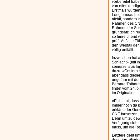
vorbereitet hab
von offenkundige
Erstmals wurden
Longjumeau bei P
nicht!, sondern 
Rahmen des CNE 
Rahmen der Sond
grundsätzlich re
so hinreichend w
prüft. Auf alle 
den Wegfall der 
völlig entfällt.
Inzwischen hat a
Schlacht» (mit i
seinerseits zu k
dazu: «Gestern 
aber dass dieser
ungefähr mit dem
Bernard Thibaul
findet vom 24. bi
im Originalton:
«Es bleibt, dass
immer noch da is
erklärte der Gen
CNE fortsetzen: 
Denn um zu gewin
Verfügung stehen
muss, um die Re
Letztere geht u
der oben zitiert