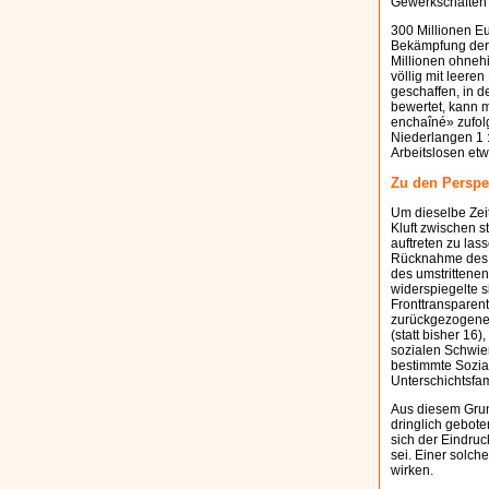
Gewerkschaften 
300 Millionen E
Bekämpfung der A
Millionen ohneh
völlig mit leere
geschaffen, in 
bewertet, kann 
enchaîné» zufol
Niederlangen 1 :
Arbeitslosen et
Zu den Perspe
Um dieselbe Zeit
Kluft zwischen s
auftreten zu las
Rücknahme des 
des umstrittenen
widerspiegelte 
Fronttransparen
zurückgezogenen
(statt bisher 16
sozialen Schwier
bestimmte Sozia
Unterschichtsfam
Aus diesem Grund
dringlich gebot
sich der Eindruc
sei. Einer solch
wirken.