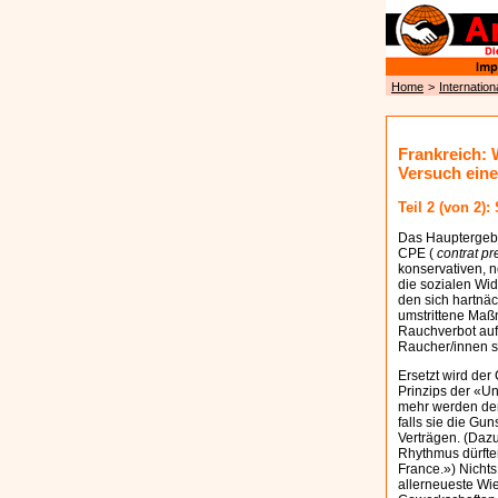
Home
>
Internation
Frankreich: 
Versuch eine
Teil 2 (von 2)
Das Hauptergebn
CPE (
contrat 
konservativen, 
die sozialen Wi
den sich hartnäc
umstrittene Maß
Rauchverbot auf 
Raucher/innen s
Ersetzt wird der
Prinzips der «Un
mehr werden de
falls sie die Gun
Verträgen. (Daz
Rhythmus dürfte
France.») Nichts
allerneueste Wie