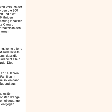
nten Versuch der
erden die 300
rt und nicht
26jährigen
mmung inhaltlich
«Le Canard
rhältnis in den
n armen
?
ung, keine offene
at andererseits
ens, dass die
d nicht allein
urde. Dies
t ab 14 Jahren
 Familien in
ie sollen dann
 Jugend aus
g es für
sonsten dränge
lientel gegangen
an entgegen