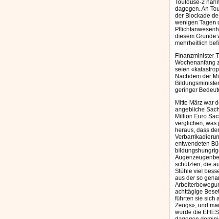
Toulouse-2 nahm
dagegen. An Toul
der Blockade des
wenigen Tagen d
Pflichtanwesenh
diesem Grunde w
mehrheitlich bef
Finanzminister T
Wochenanfang zu
seien «katastro
Nachdem der Min
Bildungsministe
geringer Bedeutu
Mitte März war 
angebliche Sachs
Million Euro Sa
verglichen, was 
heraus, dass de
Verbarrikadierun
entwendeten Büc
bildungshungrig
Augenzeugenberi
schützten, die a
Stühle viel bess
aus der so genan
Arbeiterbewegun
achttägige Bese
führten sie sich
Zeugs», und man 
wurde die EHESS