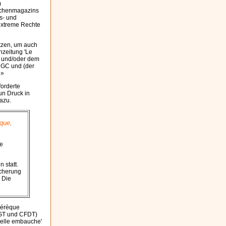
m
Wochenmagazins
ts- und
 extreme Rechte
tzen, um auch
nzeitung 'Le
g und/oder dem
CGC und (der
.»
orderte
un Druck in
dazu.
èque,
e
 statt.
icherung
. Die
hérèque
CGT und CFDT)
velle embauche'