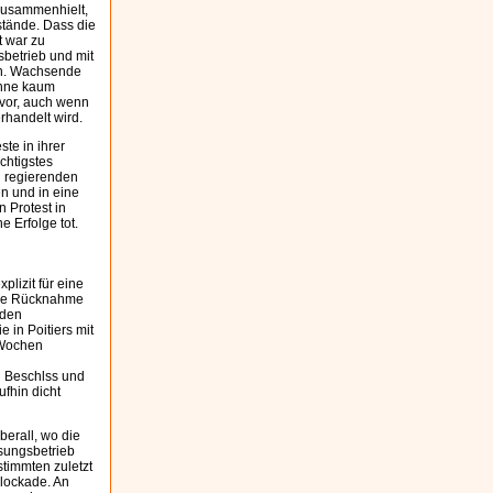
 zusammenhielt,
stände. Dass die
t war zu
sbetrieb und mit
in. Wachsende
 ihne kaum
evor, auch wenn
rhandelt wird.
ste in ihrer
chtigstes
n regierenden
n und in eine
 Protest in
 Erfolge tot.
izit für eine
 die Rücknahme
 den
 in Poitiers mit
 Wochen
n Beschlss und
ufhin dicht
berall, wo die
sungsbetrieb
timmten zuletzt
lockade. An