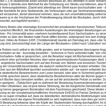
en 1.178 Studierende einen solchen Beschluss an, 883 stimmten in einer Vollve
ouse-3 stimmte eine Mehrheit für die Fortsetzung von Streiks und Aktionen, aber 
 Vorlesungsbetriebs. (Damit wird allerdings ein Streik kaum durchzuhalten sein -
ie Nachteile für jene Studierende, die Vorlesungen oder gar Seminarveranstaltun
eit versäumen, derart überhand nehmen, dass sie sich unverhältnismäßig selbst be
aren ja in der Hochphase der Protestbewegung überall die Blockaden, durch Vo
ürwortet, durchgeführt worden.)
hierry Breton (der ehemalige Konzernchef der privatisierten französischen Téléco
nächst öffentlich, die finanziellen Auswirkungen der ehemaligen Besetzungen u
phal». Pro Universität seien «mehrere hunderttausend Euro Sachschaden» zu verz
ister so über den Medien hatte Panik stiften können, widersprach ihm sein Kolle
rium: Gilles de Robien (UDF, Christdemokrat) räumte am Dienstag ein, dass «die 
ng sind, berücksichtigt man die Länge der Blockaden» (zitiert nach 'Libération' vom
de Robien noch selbst in die Kritik geraten, weil er hemmungslose überzogene An
chäden an der - kurzzeitig besetzten - Sorbonne in Paris verbreitet hatte. Von «5
chschaden» hatte er gesprochen, und die Besetzer sogar mit Bücherverbrennern u
jedoch eher auf breiten Abscheu über seine geschmacklosen Auslassungen stieß. Es
r angebliche Sachschaden sich auf den Einsatz von Stühlen und einzelnen Tischen
g der Universität beschränkte, die dadurch vielleicht ein paar Kratzer erhielten. Di
her aus der Bibliothek tauchten ausnahmslos wieder auf - sie waren entweder du
e studentische Besetzer/innen zum Lesen benutzt, oder aber in Sicherheit gebrach
chte sprechen davon, dass studentische Besetzer/innen aktiv die Bücher gegen H
uch Bücher dazu benutzen wollten, um sie auf die anrückende Polizei zu werfen. D
er geeignet... (Tatsächlich gab es während der Besetzung Auseinandersetzungen m
nten Ultralinken; das ist jene kleine Strömung, die die bürgerliche Demokratie und
g hervor gegangenen Bürokratien mit dem Faschismus gleichsetzt. Diese Idioten sc
tzung an der sozialwissenschaftlichen Hochschule EHESS im Pariser Zentrum zu d
 als so super-rrrradikal auf, dass sie dekretierten, demokratische Abstimmungen sei
selbst durch die eigene Rrrradikalität so sehr legitimiert, dass man dies gar nicht
-Besetzung teilweise über die Köpfe der Studierenden hinweg durchgeführt. An 