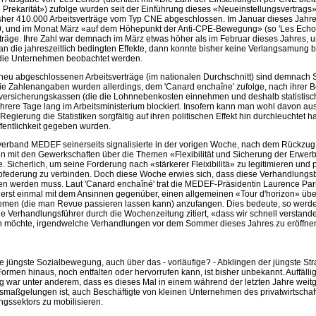
 Prekarität») zufolge wurden seit der Einführung dieses «Neueinstellungsvertrags
er 410.000 Arbeitsverträge vom Typ CNE abgeschlossen. Im Januar dieses Jahr
 und im Monat März «auf dem Höhepunkt der Anti-CPE-Bewegung» (so 'Les Echos
räge. Ihre Zahl war demnach im März etwas höher als im Februar dieses Jahres, 
an die jahreszeitlich bedingten Effekte, dann konnte bisher keine Verlangsamung 
die Unternehmen beobachtet werden.
r neu abgeschlossenen Arbeitsverträge (im nationalen Durchschnitt) sind demnach
e Zahlenangaben wurden allerdings, dem 'Canard enchaîne' zufolge, nach ihrer 
lversicherungskassen (die die Lohnnebenkosten einnehmen und deshalb statisti
hrere Tage lang im Arbeitsministerium blockiert. Insofern kann man wohl davon a
egierung die Statistiken sorgfältig auf ihren politischen Effekt hin durchleuchtet ha
ffentlichkeit gegeben wurden.
verband MEDEF seinerseits signalisierte in der vorigen Woche, nach dem Rückzu
n mit den Gewerkschaften über die Themen «Flexibilität und Sicherung der Erwer
 Sicherlich, um seine Forderung nach «stärkerer Fleixibilitä» zu legitimieren und p
Abfederung zu verbinden. Doch diese Woche erwies sich, dass diese Verhandlungsbe
ehen werden muss. Laut 'Canard enchaîné' trat die MEDEF-Präsidentin Laurence Par
erst einmal mit dem Ansinnen gegenüber, einen allgemeinen «Tour d'horizon» übe
men (die man Revue passieren lassen kann) anzufangen. Dies bedeute, so werd
e Verhandlungsführer durch die Wochenzeitung zitiert, «dass wir schnell verstan
n möchte, irgendwelche Verhandlungen vor dem Sommer dieses Jahres zu eröffn
e jüngste Sozialbewegung, auch über das - vorläufige? - Abklingen der jüngste Str
ormen hinaus, noch entfalten oder hervorrufen kann, ist bisher unbekannt. Auffälli
 war unter anderem, dass es dieses Mal in einem während der letzten Jahre wei
maßgelungen ist, auch Beschäftigte von kleinen Unternehmen des privatwirtschaftl
ngssektors zu mobilisieren.