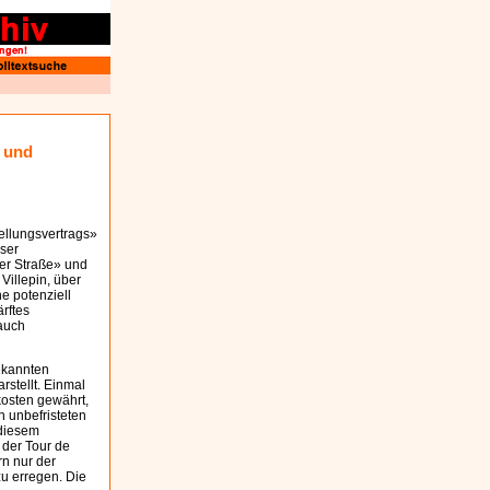
z und
ellungsvertrags»
eser
der Straße» und
illepin, über
ne potenziell
rftes
 auch
bekannten
rstellt. Einmal
osten gewährt,
n unbefristeten
 diesem
 der Tour de
rn nur der
zu erregen. Die