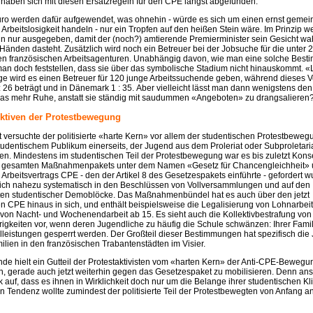
haben sich mit diesen Ersatzregeln für den CPE längst abgefunden.
uro werden dafür aufgewendet, was ohnehin - würde es sich um einen ernst gemei
rbeitslosigkeit handeln - nur ein Tropfen auf den heißen Stein wäre. Im Prinzip w
in nur ausgegeben, damit der (noch?) amtierende Premierminister sein Gesicht wah
n Händen dasteht. Zusätzlich wird noch ein Betreuer bei der Jobsuche für die unter 
den französischen Arbeitsagenturen. Unabhängig davon, wie man eine solche Besti
man doch feststellen, dass sie über das symbolische Stadium nicht hinauskommt. 
ge wird es einen Betreuer für 120 junge Arbeitssuchende geben, während dieses Ve
 26 beträgt und in Dänemark 1 : 35. Aber vielleicht lässt man dann wenigstens de
was mehr Ruhe, anstatt sie ständig mit saudummen «Angeboten» zu drangsalieren
ktiven der Protestbewegung
 versuchte der politisierte «harte Kern» vor allem der studentischen Protestbeweg
tudentischem Publikum einerseits, der Jugend aus dem Proleriat oder Subproletari
sen. Mindestens im studentischen Teil der Protestbewegung war es bis zuletzt Kons
gesamten Maßnahmenpakets unter dem Namen «Gesetz für Chancengleichheit» un
 Arbeitsvertrags CPE - den der Artikel 8 des Gesetzespakets einführte - gefordert w
sich nahezu systematisch in den Beschlüssen von Vollversammlungen und auf den
ten studentischer Demoblöcke. Das Maßnahmenbündel hat es auch über den jetzt
 CPE hinaus in sich, und enthält beispielsweise die Legalisierung von Lohnarbei
), von Nacht- und Wochenendarbeit ab 15. Es sieht auch die Kollektivbestrafung von
igkeiten vor, wenn deren Jugendliche zu häufig die Schule schwänzen: Ihrer Famil
lleistungen gesperrt werden. Der Großteil dieser Bestimmungen hat spezifisch die
ilien in den französischen Trabantenstädten im Visier.
e hielt ein Gutteil der Protestaktivisten vom «harten Kern» der Anti-CPE-Bewegun
en, gerade auch jetzt weiterhin gegen das Gesetzespaket zu mobilisieren. Denn an
k auf, dass es ihnen in Wirklichkeit doch nur um die Belange ihrer studentischen K
en Tendenz wollte zumindest der politisierte Teil der Protestbewegten von Anfang 