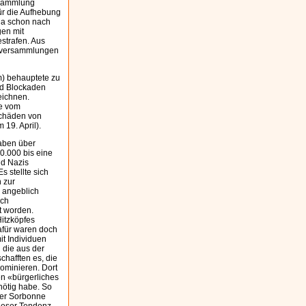
rsammlung
für die Aufhebung
 da schon nach
gen mit
strafen. Aus
llversammlungen
m) behauptete zu
nd Blockaden
eichnen.
ge vom
Schäden von
 19. April).
gaben über
00.000 bis eine
nd Nazis
 stellte sich
 zur
e angeblich
rch
t worden.
itzköpfes
afür waren doch
it Individuen
 die aus der
hafften es, die
ominieren. Dort
en «bürgerliches
 nötig habe. So
der Sorbonne