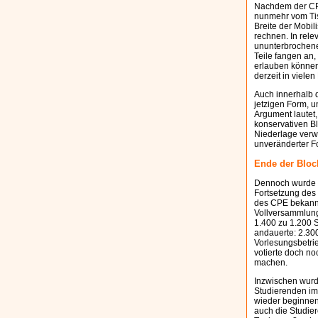
Nachdem der CPE
nunmehr vom Tisc
Breite der Mobil
rechnen. In rele
ununterbrochene
Teile fangen an,
erlauben können
derzeit in viele
Auch innerhalb d
jetzigen Form, 
Argument lautet
konservativen B
Niederlage verwa
unveränderter Fo
Ende der Bloc
Dennoch wurde a
Fortsetzung des 
des CPE bekannt
Vollversammlunge
1.400 zu 1.200 
andauerte: 2.30
Vorlesungsbetri
votierte doch no
machen.
Inzwischen wurde
Studierenden im
wieder beginnen.
auch die Studie