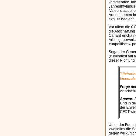
kommenden Jahre
Jahresrhtyhmus 
'Valeurs actuell
Armeethemen beri
explizit bedient
Vor allem die C
die Abschaffung
Canard enchaîné
Arbeitgeberverb
«unpolitisch»-p
Sogar der Gener
(zumindest auf a
dieser Richtung 
'Libérati
Generals
Frage der
Abschaffu
Antwort 
Und in de
der Erwerb
CFDT wird
Unter der Formu
zweifellos die 
gegen willkürli