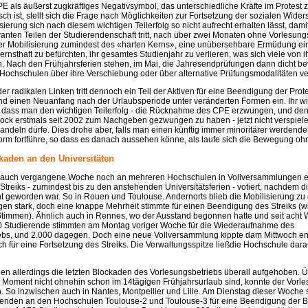
 als äußerst zugkräftiges Negativsymbol, das unterschiedliche Kräfte im Protest
h ist, stellt sich die Frage nach Möglichkeiten zur Fortsetzung der sozialen Wider
isierung sich nach diesem wichtigen Teilerfolg so nicht aufrecht erhalten lässt, dami
vanten Teilen der Studierendenschaft tritt, nach über zwei Monaten ohne Vorlesung
r Mobilisierung zumindest des «harten Kerns», eine unübersehbare Ermüdung e
 ernsthaft zu befürchten, ihr gesamtes Studienjahr zu verlieren, was sich viele von
. Nach den Frühjahrsferien stehen, im Mai, die Jahresendprüfungen dann dicht b
n Hochschulen über ihre Verschiebung oder über alternative Prüfungsmodalitäten ve
er radikalen Linken tritt dennoch ein Teil der Aktiven für eine Beendigung der Prote
und einen Neuanfang nach der Urlaubsperiode unter veränderten Formen ein. Ihr wi
, dass man den wichtigen Teilerfolg - die Rücknahme des CPE erzwungen, und de
lock erstmals seit 2002 zum Nachgeben gezwungen zu haben - jetzt nicht verspiele
ndeln dürfe. Dies drohe aber, falls man einen künftig immer minoritärer werdenden
rm fortführe, so dass es danach aussehen könne, als laufe sich die Bewegung ohne
kaden an den Universitäten
uch vergangene Woche noch an mehreren Hochschulen in Vollversammlungen expl
Streiks - zumindest bis zu den anstehenden Universitätsferien - votiert, nachdem
 geworden war. So in Rouen und Toulouse. Andernorts blieb die Mobilisierung zu
n stark, doch eine knappe Mehrheit stimmte für einen Beendigung des Streiks (wie
Stimmen). Ähnlich auch in Rennes, wo der Ausstand begonnen hatte und seit acht
0 Studierende stimmten am Montag voriger Woche für die Wiederaufnahme des
ebs, und 2.000 dagegen. Doch eine neue Vollversammlung kippte dam Mittwoch e
ch für eine Fortsetzung des Streiks. Die Verwaltungsspitze ließdie Hochschule dara
n allerdings die letzten Blockaden des Vorlesungsbetriebs überall aufgehoben. Ü
 Moment nicht ohnehin schon im 14tägigen Frühjahrsurlaub sind, konnte der Vorle
 So inzwischen auch in Nantes, Montpellier und Lille. Am Dienstag dieser Woche s
renden an den Hochschulen Toulouse-2 und Toulouse-3 für eine Beendigung der B