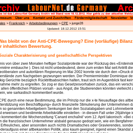
ales
>
Frankreich
>
Arbeitsbedingungen
>
CPE
> junge28
Updated:
18.12.2012 15:51
Was bleibt von der Anti-CPE-Bewegung? Eine (vorläufige) Bilan
r inhaltlichen Bewertung.
: Soziale Charakterisierung und gesellschaftliche Perspektiven
is von über zwei Monaten heftiger Sozialproteste war der Rückzug des «Ersteinst
première embauche
). Dies ist nicht unbedeutend, denn zum ersten Mal seit Antritt di
neoliberalen und autoritären Regierung im Mai 2002 konnte sie durch den «Druck 
derstände zum Nachgeben gezwungen werden. Der Premierminister Dominique de V
kig Gerüchte bezüglich Rücktrittsabsichten halten, traut sich im Augenblick fast kei
nahme mehr zu ergreifen. So zog er das Gesetzesvorhaben zurück, das ein verschä
allen öffentlichen Plätzen vorsah - aus Angst, die Studierenden könnten vielleicht
ein, wie sarkastisch kommentiert wurde.
 CPE durch eine neue Bestimmung, die im Prinzip nur die x-te Neuauflage des alt
terstützung von Beschäftigung» durch finanzielle Stimulierung der Unternehmen da
n so genannten Arbeitgebern Senkungen bei den Sozialabgaben und Lohnnebenk
st erweisen und bestimmte Arbeitskräfte einstellen - in diesem Fall unter 26jährige i
u kommentiert die Wochenzeitung 'Canard enchaîné' vom 12. April lakonisch: «Bei
n die französischen Unternehmer alsbald genauso gedopt sein, wie ein Bergfahrer
 Erfreuliches, aber ansonsten auch nichts Dramatisches oder Gravierendes, sonde
deraufguss einer altbekannten Politik, also kaum geeignet, irgend einen Skandal 