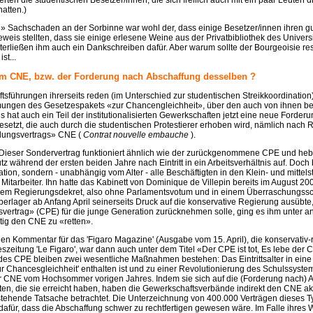
ten die studentischen Besetzer/innen, die sich freilich auch mit ein paar Leuten 
hatten.)
» Sachschaden an der Sorbinne war wohl der, dass einige Besetzer/innen ihren 
weis stellten, dass sie einige erlesene Weine aus der Privatbibliothek des Univers
nterließen ihm auch ein Dankschreiben dafür. Aber warum sollte der Bourgeoisie res
st...
em CNE, bzw. der Forderung nach Abschaffung desselben ?
tsführungen ihrerseits reden (im Unterschied zur studentischen Streikkoordinatio
ungen des Gesetzespakets «zur Chancengleichheit», über den auch von ihnen 
gs hat auch ein Teil der institutionalisierten Gewerkschaften jetzt eine neue Forderu
setzt, die auch durch die studentischen Protestierer erhoben wird, nämlich nach
lungsvertrags» CNE (
Contrat nouvelle embauche
).
 Dieser Sondervertrag funktioniert ähnlich wie der zurückgenommene CPE und heb
 während der ersten beiden Jahre nach Eintritt in ein Arbeitsverhältnis auf. Doch bet
tion, sondern - unabhängig vom Alter - alle Beschäftigten in den Klein- und mittel
 Mitarbeiter. Ihn hatte das Kabinett von Dominique de Villepin bereits im August 200
m Regierungsdekret, also ohne Parlamentsvotum und in einem Überraschungssch
berlager ab Anfang April seinerseits Druck auf die konservative Regierung ausübte
gsvertrag» (CPE) für die junge Generation zurücknehmen solle, ging es ihm unter 
tig den CNE zu «retten».
en Kommentar für das 'Figaro Magazine' (Ausgabe vom 15. April), die konservativ-
szeitung 'Le Figaro', war dann auch unter dem Titel «Der CPE ist tot, Es lebe der 
des CPE bleiben zwei wesentliche Maßnahmen bestehen: Das Eintrittsalter in eine
ür Chancesgleichheit' enthalten ist und zu einer Revolutionierung des Schulssyste
r CNE vom Hochsommer vorigen Jahres. Indem sie sich auf die (Forderung nach) 
en, die sie erreicht haben, haben die Gewerkschaftsverbände indirekt den CNE akz
tstehende Tatsache betrachtet. Die Unterzeichnung von 400.000 Verträgen dieses T
afür, dass die Abschaffung schwer zu rechtfertigen gewesen wäre. Im Falle ihres