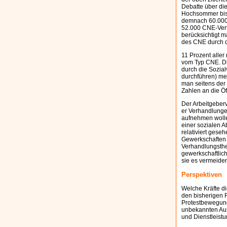
Debatte über die
Hochsommer bish
demnach 60.000,
52.000 CNE-Vert
berücksichtigt m
des CNE durch 
11 Prozent alle
vom Typ CNE. Di
durch die Sozia
durchführen) me
man seitens der R
Zahlen an die Ö
Der Arbeitgeber
er Verhandlunge
aufnehmen wolle.
einer sozialen 
relativiert ges
Gewerkschaften 
Verhandlungsthe
gewerkschaftlich
sie es vermeide
Perspektiven
Welche Kräfte di
den bisherigen F
Protestbewegung
unbekannten Aus
und Dienstleistu