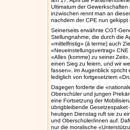
am 17. April die Parlamentsfer
Ultimatum der Gewerkschaften 
inzwischen rennt man an diese
nachdem der CPE nun gekippt is
Seinerseits erwähnte CGT-Gener
Stellungnahme, die durch die A
«mittelfristig» (à terme) auch Z
«Neueinstellungsvertrag» CNE 
«Alles (komme) zu seiner Zeit»,
einen Sieg zu feiern, und wir 
fassen». Im Augenblick spricht
lediglich von fortgesetztem «Dr
Dagegen forderte die «national
Oberschüler und jungen Prekär
eine Fortsetzung der Mobilisi
übrigbleibende Gesetzespaket 
heutigen Dienstag ruft sie zu 
und Oberschüler/innen auf. Dafü
nur die moralische «Unterstüt