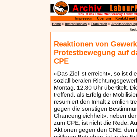
Home
>
Internationales
>
Frankreich
>
Arbeitsbedingun
Upda
Reaktionen von Gewerk
Protestbewegung auf da
CPE
«Das Ziel ist erreicht», so ist di
sozialliberalen Richtungsgew
Montag, 12.30 Uhr übertitelt.
treffend, als Erfolg der Mobilisi
resümiert den Inhalt ziemlich tr
gegen die sonstigen Bestimmu
Chancengleichheit», neben dem
zum CPE, ist nicht die Rede. A
Aktionen gegen den CNE, den ä
mittleren Betrieben, ist in der 