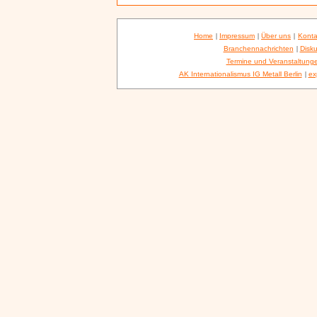
Home
|
Impressum
|
Über uns
|
Konta
Branchennachrichten
|
Disku
Termine und Veranstaltung
AK Internationalismus IG Metall Berlin
|
ex