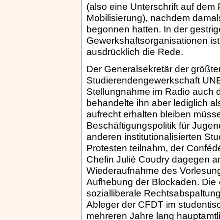
(also eine Unterschrift auf dem
Mobilisierung), nachdem damal
begonnen hatten. In der gestri
Gewerkshaftsorganisationen ist
ausdrücklich die Rede.
Der Generalsekretär der größte
Studierendengewerkschaft UNEF,
Stellungnahme im Radio auch d
behandelte ihn aber lediglich al
aufrecht erhalten bleiben müss
Beschäftigungspolitik für Jugen
anderen institutionalisierten S
Protesten teilnahm, der Confédér
Chefin Julié Coudry dagegen am
Wiederaufnahme des Vorlesung
Aufhebung der Blockaden. Die «
sozialliberale Rechtsabspaltun
Ableger der CFDT im studentisc
mehreren Jahre lang hauptamtl