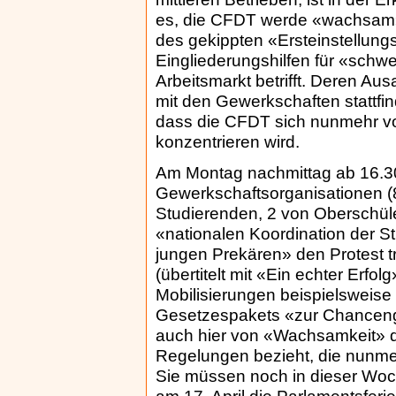
es, die CFDT werde «wachsam» s
des gekippten «Ersteinstellung
Eingliederungshilfen für «schw
Arbeitsmarkt betrifft. Deren Au
mit den Gewerkschaften stattfin
dass die CFDT sich nunmehr vo
konzentrieren wird.
Am Montag nachmittag ab 16.30 
Gewerkschaftsorganisationen (8
Studierenden, 2 von Oberschüle
«nationalen Koordination der 
jungen Prekären» den Protest t
(übertitelt mit «Ein echter Erfo
Mobilisierungen beispielsweis
Gesetzespakets «zur Chancengl
auch hier von «Wachsamkeit» di
Regelungen bezieht, die nunmeh
Sie müssen noch in dieser Woch