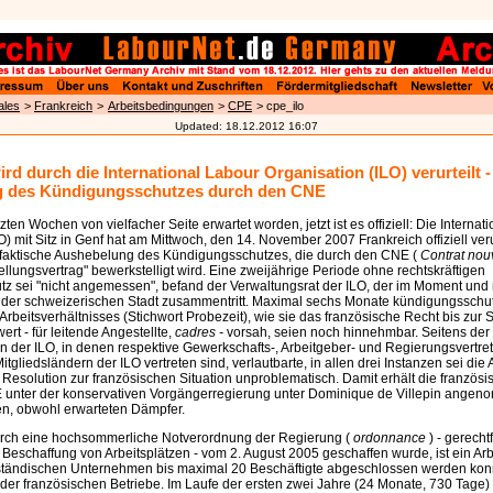
ales
>
Frankreich
>
Arbeitsbedingungen
>
CPE
> cpe_ilo
Updated:
18.12.2012 16:07
ird durch die International Labour Organisation (ILO) verurteilt 
 des Kündigungsschutzes durch den CNE
zten Wochen von vielfacher Seite erwartet worden, jetzt ist es offiziell: Die Internat
O) mit Sitz in Genf hat am Mittwoch, den 14. November 2007 Frankreich offiziell veru
e faktische Aushebelung des Kündigungsschutzes, die durch den CNE (
Contrat no
ellungsvertrag" bewerkstelligt wird. Eine zweijährige Periode ohne rechtskräftigen
z sei "nicht angemessen", befand der Verwaltungsrat der ILO, der im Moment und 
 der schweizerischen Stadt zusammentritt. Maximal sechs Monate kündigungsschut
Arbeitsverhältnisses (Stichwort Probezeit), wie sie das französische Recht bis zur
rt - für leitende Angestellte,
cadres -
vorsah, seien noch hinnehmbar. Seitens der 
 der ILO, in denen respektive Gewerkschafts-, Arbeitgeber- und Regierungsvertre
tgliedsländern der ILO vertreten sind, verlautbarte, in allen drei Instanzen sei di
esolution zur französischen Situation unproblematisch. Damit erhält die französisc
unter der konservativen Vorgängerregierung unter Dominique de Villepin angeno
en, obwohl erwarteten Dämpfer.
rch eine hochsommerliche Notverordnung der Regierung (
ordonnance
) - gerecht
r Beschaffung von Arbeitsplätzen - vom 2. August 2005 geschaffen wurde, ist ein Arb
lständischen Unternehmen bis maximal 20 Beschäftigte abgeschlossen werden konnt
der französischen Betriebe. Im Laufe der ersten zwei Jahre (24 Monate, 730 Tage)