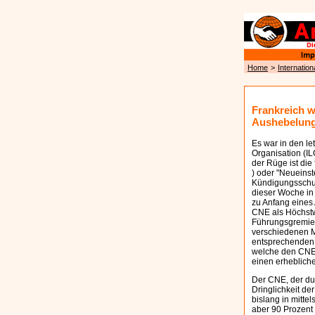
Home
>
Internation
Frankreich w
Aushebelung
Es war in den let
Organisation (IL
der Rüge ist di
) oder "Neueinst
Kündigungsschut
dieser Woche in
zu Anfang eines 
CNE als Höchstwe
Führungsgremien
verschiedenen Mi
entsprechenden R
welche den CNE 
einen erheblich
Der CNE, der du
Dringlichkeit de
bislang in mitte
aber 90 Prozent 