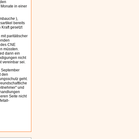
nden
 Monate in einer
 embauche
),
artikel bereits
Kraft gesetzt
mit paritätischer
renden
e des CNE
en müssten.
ied dann ein
ündigungen nicht
 vereinbar sei.
7. September
t den
ungsschutz geht.
reundschaftliche
beitnehmer" und
erhandlungen
eren Seite nicht
etall-