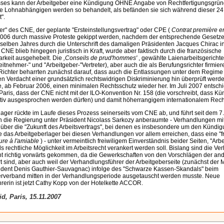
isses kann der Arbeitgeber eine Kündigung OHNE Angabe von Rechtfertigungsgrü
e Lohnabhängigen werden so behandelt, als befänden sie sich während dieser 24
".
er" des CNE, der geplante "Ersteinstellungsvertrag" oder CPE (
Contrat première
 2006 durch massive Proteste gekippt werden, nachdem der entsprechende Gesetzes
elben Jahres durch die Unterschrift des damaligen Präsidenten Jacques Chirac in 
CNE blieb hingegen juristisch in Kraft, wurde aber faktisch durch die französische
arkeit ausgehebelt. Die
,Conseils de prud'hommes'
, gewählte Laienarbeitsgerichte 
itnehmer-" und "Arbeitgeber-"Vertreter), aber auch die als Berufungsrichter firmie
 Richter beharrten zunächst darauf, dass auch die Entlassungen unter dem Regim
n Verdacht einer grundsätzlich rechtswidrigen Diskriminierung hin überprüft werd
ie, ab Februar 2006, einen minimalen Rechtsschutz wieder her. Im Juli 2007 entsch
 Paris, dass der CNE nicht mit der ILO-Konvention Nr. 158 (die vorschreibt, dass K
Motiv ausgesprochen werden dürfen) und damit höherrangigem internationalem Recht
ager rückte im Laufe dieses Prozess seinerseits vom CNE ab, und führt seit dem 
rch die Regierung unter Präsident Nicolass Sarkozy anberaumte - Verhandlungen mi
über die "Zukunft des Arbeitsvertrags", bei denen es insbesondere um den Kündig
das Arbeitgeberlager bei diesen Verhandlungen vor allem erreichen, dass eine "f
ure à l'amiable
) - unter vermeintlich freiwiligem Einverständnis beider Seiten, "Ar
als rechtliche Möglichkeit im Arbeitsrecht verankert werden soll. Bislang sind die V
ht richtig vorwärts gekommen, da die Gewerkschaften von den Vorschlägen der and
rt sind, aber auch weil der Verhandlungsführer der Arbeitgeberseite (zunächst der M
ident Denis Gauthier-Sauvagnac) infolge des "Schwarze Kassen-Skandals" beim
erverband mitten in der Verhandlungsperiode ausgetauscht werden musste. Neue
erin ist jetzt Cathy Kopp von der Hotelkette ACCOR.
, Paris, 15.11.2007