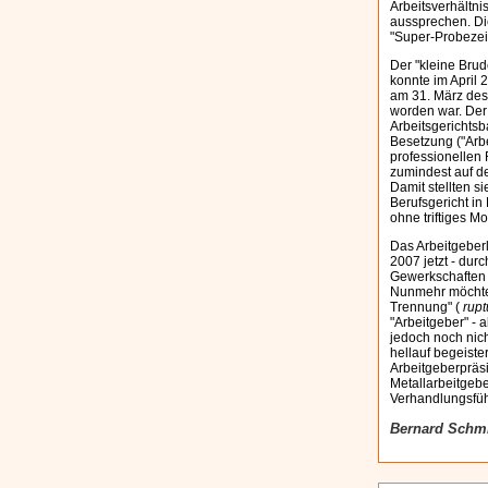
Arbeitsverhältn
aussprechen. Di
"Super-Probezeit
Der "kleine Brud
konnte im April
am 31. März dess
worden war. Der 
Arbeitsgerichtsb
Besetzung ("Arbe
professionellen
zumindest auf de
Damit stellten s
Berufsgericht in
ohne triftiges 
Das Arbeitgeberl
2007 jetzt - du
Gewerkschaften 
Nunmehr möchte 
Trennung" (
rupt
"Arbeitgeber" - 
jedoch noch nic
hellauf begeiste
Arbeitgeberpräs
Metallarbeitgeb
Verhandlungsführ
Bernard Schmid