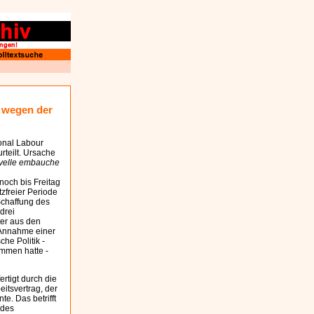
- wegen der
ional Labour
rteilt. Ursache
uvelle embauche
noch bis Freitag
zfreier Periode
 Schaffung des
drei
ter aus den
e Annahme einer
he Politik -
mmen hatte -
fertigt durch die
eitsvertrag, der
e. Das betrifft
 des