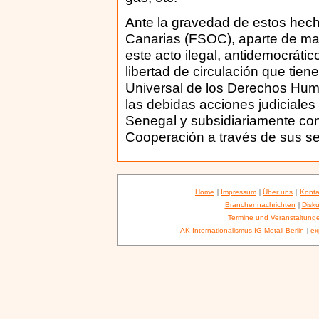
Ante la gravedad de estos hech
Canarias (FSOC), aparte de man
este acto ilegal, antidemocrátic
libertad de circulación que tie
Universal de los Derechos Huma
las debidas acciones judiciale
Senegal y subsidiariamente cont
Cooperación a través de sus ser
Home
|
Impressum
|
Über uns
|
Konta
Branchennachrichten
|
Disku
Termine und Veranstaltung
AK Internationalismus IG Metall Berlin
|
ex