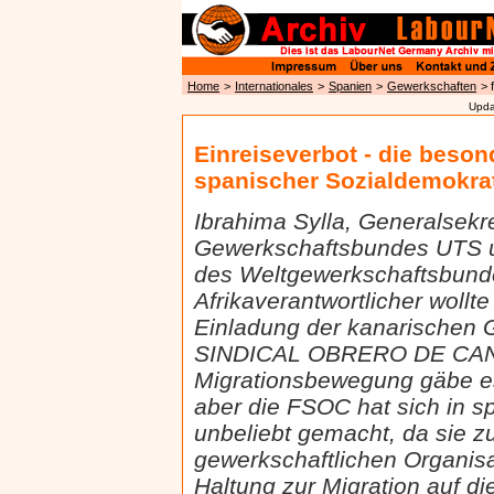
Home
>
Internationales
>
Spanien
>
Gewerkschaften
> 
Upda
Einreiseverbot - die beso
spanischer Sozialdemokra
Ibrahima Sylla, Generalsekr
Gewerkschaftsbundes UTS un
des Weltgewerkschaftsbund
Afrikaverantwortlicher wollte
Einladung der kanarischen
SINDICAL OBRERO DE CANA
Migrationsbewegung gäbe es
aber die FSOC hat sich in 
unbeliebt gemacht, da sie 
gewerkschaftlichen Organisa
Haltung zur Migration auf 