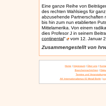
Eine ganze Reihe von Beiträgen
des rechten Wahlsiegs für ganz
abzusehende Partnerschaften m
bis hin zum nun etablierten Put
Mittelamerika. Von einem radi
dies Profesor J in seinem Beitra
continental
"
vom 12. Januar 2
Zusammengestellt von hr
Home
|
Impressum
|
Über uns
|
Konta
Branchennachrichten
|
Disku
Termine und Veranstaltung
AK Internationalismus IG Metall Berlin
|
ex