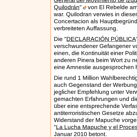
General del Movimiento de Izq
Quilodrán
"
von El Rebelde am
war. Quilodran verwies in diese
Concertacion als Hauptbegründu
verbreiteten Auffassung.
Die "
DECLARACIÓN PÚBLICA
verschwundener Gefangener vo
einen, die Kontinuität einer Po
anderen Pinera beim Wort zu n
eine Amnestie ausgesprochen h
Die rund 1 Million Wahlberecht
auch Gegenstand der Werbung b
jeglicher Empfehlung unter Ver
gemachten Erfahrungen und die
über eine entsprechende Verfa
antiterroristischen Gesetze ab
Widerstand der Mapuche vorgeg
"
La Lucha Mapuche y el Proceso
Januar 2010 betont.