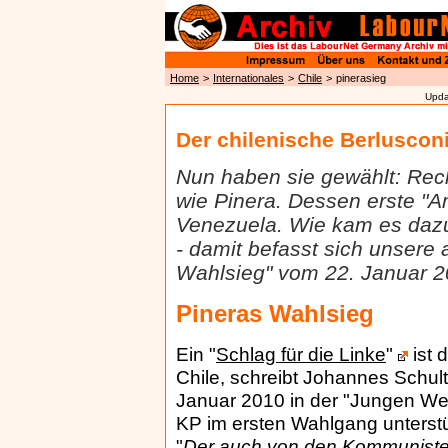
Home
>
Internationales
>
Chile
>
pinerasieg
Upda
Der chilenische Berluscon
Nun haben sie gewählt: Rech
wie Pinera. Dessen erste "
Venezuela. Wie kam es daz
- damit befasst sich unsere
Wahlsieg" vom 22. Januar 2
Pineras Wahlsieg
Ein "
Schlag für die Linke
"
ist 
Chile, schreibt Johannes Schul
Januar 2010 in der "Jungen Welt
KP im ersten Wahlgang unterstütz
"
Der auch von den Kommunisten 