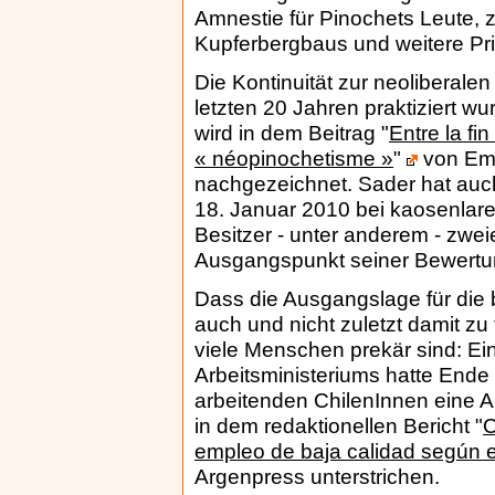
Amnestie für Pinochets Leute, z
Kupferbergbaus und weitere Pri
Die Kontinuität zur neoliberalen M
letzten 20 Jahren praktiziert wu
wird in dem Beitrag "
Entre la fin
« néopinochetisme »
"
von Emi
nachgezeichnet. Sader hat auch
18. Januar 2010 bei kaosenlared
Besitzer - unter anderem - zwei
Ausgangspunkt seiner Bewertu
Dass die Ausgangslage für die b
auch und nicht zuletzt damit zu
viele Menschen prekär sind: Eine
Arbeitsministeriums hatte Ende
arbeitenden ChilenInnen eine An
in dem redaktionellen Bericht "
C
empleo de baja calidad según es
Argenpress unterstrichen.