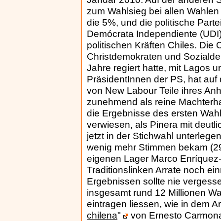
zum Wahlsieg bei allen Wahlen 
die 5%, und die politische Part
Demócrata Independiente (UDI) 
politischen Kräften Chiles. Die 
Christdemokraten und Sozialdem
Jahre regiert hatte, mit Lagos u
PräsidentInnen der PS, hat auf d
von New Labour Teile ihres Anha
zunehmend als reine Machterhal
die Ergebnisse des ersten Wah
verwiesen, als Pinera mit deut
jetzt in der Stichwahl unterleg
wenig mehr Stimmen bekam (29
eigenen Lager Marco Enríquez-
Traditionslinken Arrate noch ein
Ergebnissen sollte nie vergess
insgesamt rund 12 Millionen Wah
eintragen liessen, wie in dem Art
chilena
"
von Ernesto Carmona