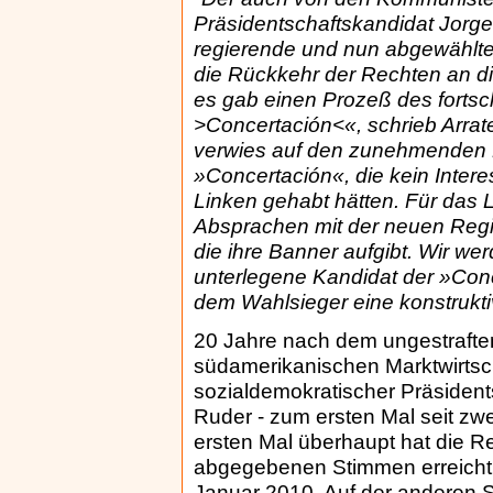
Präsidentschaftskandidat Jorge
regierende und nun abgewählte
die Rückkehr der Rechten an di
es gab einen Prozeß des forts
>Concertación<«, schrieb Arrate
verwies auf den zunehmenden 
»Concertación«, die kein Inter
Linken gehabt hätten. Für das L
Absprachen mit der neuen Regi
die ihre Banner aufgibt. Wir we
unterlegene Kandidat der »Conc
dem Wahlsieger eine konstruk
20 Jahre nach dem ungestrafte
südamerikanischen Marktwirtsc
sozialdemokratischer Präsidents
Ruder - zum ersten Mal seit zw
ersten Mal überhaupt hat die Re
abgegebenen Stimmen erreicht
Januar 2010. Auf der anderen S