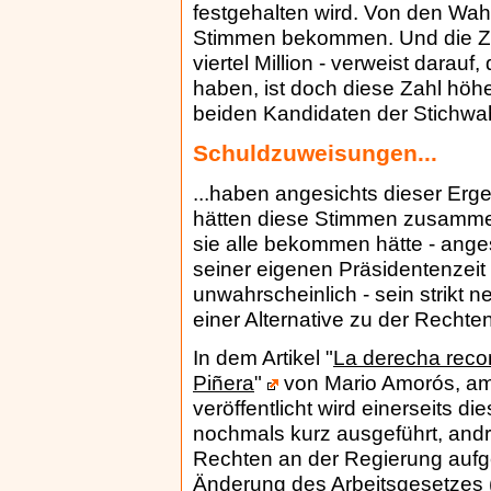
festgehalten wird. Von den Wah
Stimmen bekommen. Und die Zah
viertel Million - verweist darau
haben, ist doch diese Zahl höh
beiden Kandidaten der Stichwah
Schuldzuweisungen...
...haben angesichts dieser Erg
hätten diese Stimmen zusammen 
sie alle bekommen hätte - angesi
seiner eigenen Präsidentenzeit 
unwahrscheinlich - sein strikt n
einer Alternative zu der Recht
In dem Artikel "
La derecha reco
Piñera
"
von Mario Amorós, am 
veröffentlicht wird einerseits d
nochmals kurz ausgeführt, andre
Rechten an der Regierung aufge
Änderung des Arbeitsgesetzes (