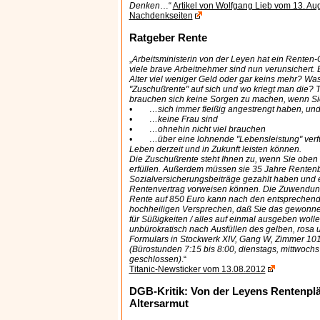
Denken
…“
Artikel von Wolfgang Lieb vom 13. Au
Nachdenkseiten
Ratgeber Rente
„
Arbeitsministerin von der Leyen hat ein Renten-
viele brave Arbeitnehmer sind nun verunsichert.
Alter viel weniger Geld oder gar keins mehr? Was
"Zuschußrente" auf sich und wo kriegt man die? TI
brauchen sich keine Sorgen zu machen, wenn Sie
• …sich immer fleißig angestrengt haben, und 
• …keine Frau sind
• …ohnehin nicht viel brauchen
• …über eine lohnende "Lebensleistung" verfü
Leben derzeit und in Zukunft leisten können.
Die Zuschußrente steht Ihnen zu, wenn Sie obe
erfüllen. Außerdem müssen sie 35 Jahre Rentenb
Sozialversicherungsbeiträge gezahlt haben und e
Rentenvertrag vorweisen können. Die Zuwendung
Rente auf 850 Euro kann nach den entspreche
hochheiligen Versprechen, daß Sie das gewonnen
für Süßigkeiten / alles auf einmal ausgeben wolle
unbürokratisch nach Ausfüllen des gelben, rosa 
Formulars in Stockwerk XIV, Gang W, Zimmer 10
(Bürostunden 7:15 bis 8:00, dienstags, mittwochs 
geschlossen)
.“
Titanic-Newsticker vom 13.08.2012
DGB-Kritik: Von der Leyens Rentenpl
Altersarmut