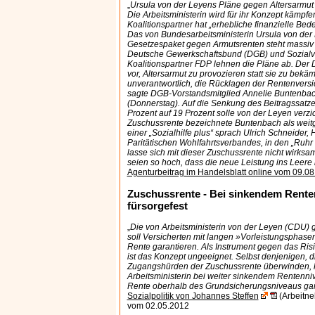
„
Ursula von der Leyens Pläne gegen Altersarmut s
Die Arbeitsministerin wird für ihr Konzept kämpf
Koalitionspartner hat „erhebliche finanzielle Bed
Das von Bundesarbeitsministerin Ursula von der
Gesetzespaket gegen Armutsrenten steht massiv in
Deutsche Gewerkschaftsbund (DGB) und Sozialv
Koalitionspartner FDP lehnen die Pläne ab. Der 
vor, Altersarmut zu provozieren statt sie zu bekäm
unverantwortlich, die Rücklagen der Rentenvers
sagte DGB-Vorstandsmitglied Annelie Buntenbach
(Donnerstag). Auf die Senkung des Beitragssatze
Prozent auf 19 Prozent solle von der Leyen verzi
Zuschussrente bezeichnete Buntenbach als weit
einer „Sozialhilfe plus“ sprach Ulrich Schneider,
Paritätischen Wohlfahrtsverbandes, in den „Ruhr 
lasse sich mit dieser Zuschussrente nicht wirks
seien so hoch, dass die neue Leistung ins Leere
Agenturbeitrag im Handelsblatt online vom 09.0
Zuschussrente - Bei sinkendem Rente
fürsorgefest
„
Die von Arbeitsministerin von der Leyen (CDU) 
soll Versicherten mit langen »Vorleistungsphasen
Rente garantieren. Als Instrument gegen das Risi
ist das Konzept ungeeignet. Selbst denjenigen, d
Zugangshürden der Zuschussrente überwinden, k
Arbeitsministerin bei weiter sinkendem Rentenni
Rente oberhalb des Grundsicherungsniveaus gar
Sozialpolitik von Johannes Steffen
(Arbeitn
vom 02.05.2012