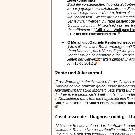
Leyen-Spiel nach
„
Weil die versammelten Agenda-Betreiber 
vorausgegangenes sozialpolitisches Zerst
solches eingestehen können, halten sie 
wie Zecken fest – weder die Senkung de
Rente mit 67 werden in Frage gestellt ode
Deshalb bleibt nur Flickschusterei, um d
einzudämmen
…“
Artikel von Wolfgang L
2012 bei den Nachdenkseiten
IG Metall gibt Gabriels Rentenkonzept e
„
Wie soll es mit der Rente weitergehen? 
einen Konsens, doch Vorschläge wie jen
Gabriel stoßen selbst intern auch Skepsis
Seiten der Gewerkschaften Zunder
…“
Art
vom 11.09.2012
Rente und Altersarmut
„
Trotz Warnungen der Sozialverbände, Gewerksch
Parteien hat die schwarz-gelbe Bundesregierung
Altersarmut hartnäckig ignoriert. Jetzt warnt Bun
der Leyen vor einem sich deutlich abzeichnenden
in Deutschland und sieht die Legitimität des Ren
Artikel von Bernhard Müller bei Sozialismus onl
Zuschussrente - Diagnose richtig - Th
„
Mit einem Rechentableau, das die Auswirkunge
sinkenden Rentenniveaus verdeutlicht, wirbt Arbe
Leyen (CDU) seit dem vergangenen Wochenende 