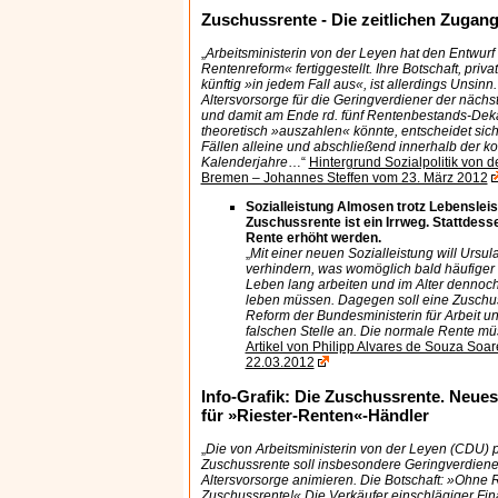
Zuschussrente - Die zeitlichen Zuga
„
Arbeitsministerin von der Leyen hat den Entwurf 
Rentenreform« fertiggestellt. Ihre Botschaft, priv
künftig »in jedem Fall aus«, ist allerdings Unsinn
Altersvorsorge für die Geringverdiener der näch
und damit am Ende rd. fünf Rentenbestands-De
theoretisch »auszahlen« könnte, entscheidet sich
Fällen alleine und abschließend innerhalb der 
Kalenderjahre
…“
Hintergrund Sozialpolitik von
Bremen – Johannes Steffen vom 23. März 2012
Sozialleistung Almosen trotz Lebenslei
Zuschussrente ist ein Irrweg. Stattdesse
Rente erhöht werden.
„
Mit einer neuen Sozialleistung will Ursu
verhindern, was womöglich bald häufiger
Leben lang arbeiten und im Alter dennoch
leben müssen. Dagegen soll eine Zuschus
Reform der Bundesministerin für Arbeit un
falschen Stelle an. Die normale Rente mü
Artikel von Philipp Alvares de Souza Soar
22.03.2012
Info-Grafik: Die Zuschussrente. Neue
für »Riester-Renten«-Händler
„
Die von Arbeitsministerin von der Leyen (CDU) 
Zuschussrente soll insbesondere Geringverdien
Altersvorsorge animieren. Die Botschaft: »Ohne 
Zuschussrente!« Die Verkäufer einschlägiger Fin