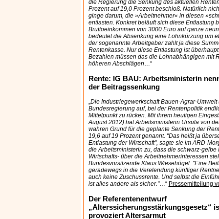
die Regierung die Senkung des aktuellen Renten
Prozent auf 19,0 Prozent beschloß. Natürlich nic
ginge darum, die »Arbeitnehmer« in diesen »sch
entlasten. Konkret beläuft sich diese Entlastung 
Bruttoeinkommen von 3000 Euro auf ganze neun 
bedeutet die Absenkung eine Lohnkürzung um eb
der sogenannte Arbeitgeber zahlt ja diese Summ
Rentenkasse. Nur diese Entlastung ist überhaupt 
Bezahlen müssen das die Lohnabhängigen mit Re
höheren Abschlägen
…“
Rente: IG BAU: Arbeitsministerin ne
der Beitragssenkung
„
Die Industriegewerkschaft Bauen-Agrar-Umwelt (
Bundesregierung auf, bei der Rentenpolitik endl
Mittelpunkt zu rücken. Mit ihrem heutigen Eingest
August 2012) hat Arbeitsministerin Ursula von d
wahren Grund für die geplante Senkung der Rent
19,6 auf 19 Prozent genannt. "Das heißt ja übers
Entlastung der Wirtschaft", sagte sie im ARD-Mo
die Arbeitsministerin zu, dass die schwarz-gelbe
Wirtschafts- über die Arbeitnehmerinteressen stel
Bundesvorsitzende Klaus Wiesehügel. "Eine Beit
geradewegs in die Verelendung künftiger Rentner
auch keine Zuschussrente. Und selbst die Einfüh
ist alles andere als sicher."
…“
Pressemitteilung 
Der Referentenentwurf
„Alterssicherungsstärkungsgesetz“ is
provoziert Altersarmut