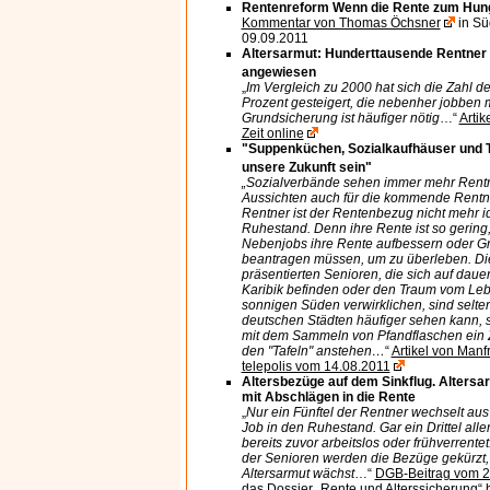
Rentenreform Wenn die Rente zum Hun
Kommentar von Thomas Öchsner
in Sü
09.09.2011
Altersarmut: Hunderttausende Rentner
angewiesen
„
Im Vergleich zu 2000 hat sich die Zahl d
Prozent gesteigert, die nebenher jobben 
Grundsicherung ist häufiger nötig
…“
Artik
Zeit online
"Suppenküchen, Sozialkaufhäuser und T
unsere Zukunft sein"
„Sozialverbände sehen immer mehr Rentne
Aussichten auch für die kommende Rentne
Rentner ist der Rentenbezug nicht mehr i
Ruhestand. Denn ihre Rente ist so gering,
Nebenjobs ihre Rente aufbessern oder Gr
beantragen müssen, um zu überleben. Die
präsentierten Senioren, die sich auf dauer
Karibik befinden oder den Traum vom Leb
sonnigen Süden verwirklichen, sind selte
deutschen Städten häufiger sehen kann, si
mit dem Sammeln von Pfandflaschen ein Z
den "Tafeln" anstehen…
“
Artikel von Manf
telepolis vom 14.08.2011
Altersbezüge auf dem Sinkflug. Altersar
mit Abschlägen in die Rente
„
Nur ein Fünftel der Rentner wechselt aus
Job in den Ruhestand. Gar ein Drittel all
bereits zuvor arbeitslos oder frühverrente
der Senioren werden die Bezüge gekürzt,
Altersarmut wächst
…“
DGB-Beitrag vom 2
das
Dossier „Rente und Alterssicherung“