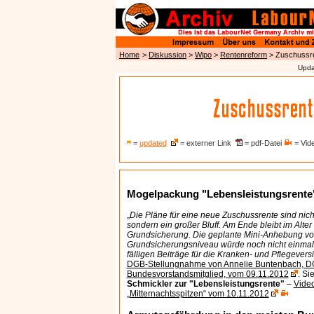
Home
>
Diskussion
>
Wipo
>
Rentenreform
> Zuschussr
Upda
=
updated
= externer Link
= pdf-Datei
= Vid
Mogelpackung "Lebensleistungsrente
„
Die Pläne für eine neue Zuschussrente sind nich
sondern ein großer Bluff. Am Ende bleibt im Alter
Grundsicherung. Die geplante Mini-Anhebung v
Grundsicherungsniveau würde noch nicht einmal
fälligen Beiträge für die Kranken- und Pflegever
DGB-Stellungnahme von Annelie Buntenbach, D
Bundesvorstandsmitglied, vom 09.11.2012
. Si
Schmickler zur "Lebensleistungsrente"
–
Vide
„Mitternachtsspitzen“ vom 10.11.2012