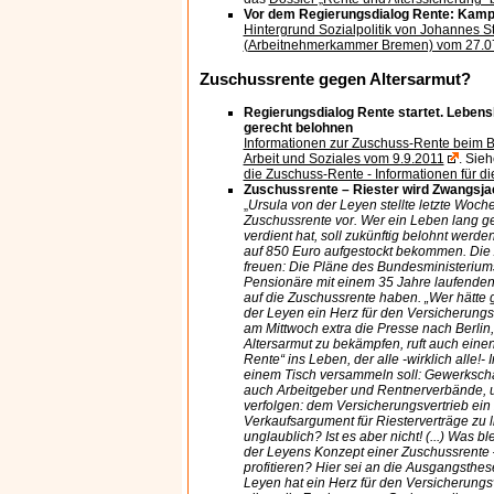
Vor dem Regierungsdialog Rente: Kamp
Hintergrund Sozialpolitik von Johannes St
(Arbeitnehmerkammer Bremen) vom 27.0
Zuschussrente gegen Altersarmut?
Regierungsdialog Rente startet. Lebensl
gerecht belohnen
Informationen zur Zuschuss-Rente beim B
Arbeit und Soziales vom 9.9.2011
. Sie
die Zuschuss-Rente - Informationen für d
Zuschussrente – Riester wird Zwangsj
„
Ursula von der Leyen stellte letzte Woch
Zuschussrente vor. Wer ein Leben lang g
verdient hat, soll zukünftig belohnt werd
auf 850 Euro aufgestockt bekommen. Die
freuen: Die Pläne des Bundesministeriums
Pensionäre mit einem 35 Jahre laufenden
auf die Zuschussrente haben. „Wer hätte 
der Leyen ein Herz für den Versicherungsv
am Mittwoch extra die Presse nach Berlin,
Altersarmut zu bekämpfen, ruft auch eine
Rente“ ins Leben, der alle -wirklich alle!
einem Tisch versammeln soll: Gewerkscha
auch Arbeitgeber und Rentnerverbände, u
verfolgen: dem Versicherungsvertrieb ein 
Verkaufsargument für Riesterverträge zu li
unglaublich? Ist es aber nicht! (...) Was b
der Leyens Konzept einer Zuschussrente – 
profitieren? Hier sei an die Ausgangsthes
Leyen hat ein Herz für den Versicherungsve