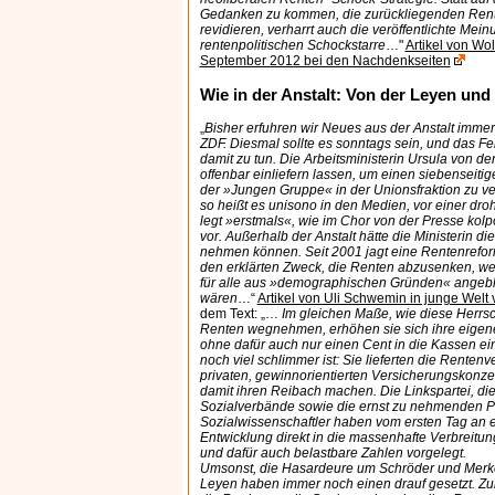
Gedanken zu kommen, die zurückliegenden Ren
revidieren, verharrt auch die veröffentlichte Mein
rentenpolitischen Schockstarre
…"
Artikel von Wo
September 2012 bei den Nachdenkseiten
Wie in der Anstalt: Von der Leyen und
„
Bisher erfuhren wir Neues aus der Anstalt immer
ZDF. Diesmal sollte es sonntags sein, und das Fe
damit zu tun. Die Arbeitsministerin Ursula von der
offenbar einliefern lassen, um einen siebenseitige
der »Jungen Gruppe« in der Unionsfraktion zu ver
so heißt es unisono in den Medien, vor einer dr
legt »erstmals«, wie im Chor von der Presse kolpo
vor. Außerhalb der Anstalt hätte die Ministerin di
nehmen können. Seit 2001 jagt eine Rentenreform
den erklärten Zweck, die Renten abzusenken, w
für alle aus »demographischen Gründen« angebli
wären
…“
Artikel von Uli Schwemin in junge Welt
dem Text: „…
Im gleichen Maße, wie diese Herrsc
Renten wegnehmen, erhöhen sie sich ihre eigene
ohne dafür auch nur einen Cent in die Kassen e
noch viel schlimmer ist: Sie lieferten die Rentenv
privaten, gewinnorientierten Versicherungskonzer
damit ihren Reibach machen. Die Linkspartei, di
Sozialverbände sowie die ernst zu nehmenden Po
Sozialwissenschaftler haben vom ersten Tag an er
Entwicklung direkt in die massenhafte Verbreitung
und dafür auch belastbare Zahlen vorgelegt.
Umsonst, die Hasardeure um Schröder und Merkel
Leyen haben immer noch einen drauf gesetzt. Zul