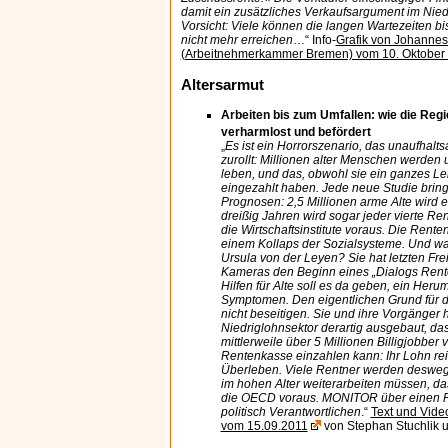
damit ein zusätzliches Verkaufsargument im Nied
Vorsicht: Viele können die langen Wartezeiten bi
nicht mehr erreichen
…“ Info-
Grafik von Johannes
(Arbeitnehmerkammer Bremen) vom 10. Oktober
Altersarmut
Arbeiten bis zum Umfallen: wie die Reg
verharmlost und befördert
„
Es ist ein Horrorszenario, das unaufhalt
zurollt: Millionen alter Menschen werden
leben, und das, obwohl sie ein ganzes L
eingezahlt haben. Jede neue Studie brin
Prognosen: 2,5 Millionen arme Alte wird e
dreißig Jahren wird sogar jeder vierte Ren
die Wirtschaftsinstitute voraus. Die Rent
einem Kollaps der Sozialsysteme. Und wa
Ursula von der Leyen? Sie hat letzten Fre
Kameras den Beginn eines „Dialogs Rent
Hilfen für Alte soll es da geben, ein Her
Symptomen. Den eigentlichen Grund für die
nicht beseitigen. Sie und ihre Vorgänger
Niedriglohnsektor derartig ausgebaut, da
mittlerweile über 5 Millionen Billigjobber v
Rentenkasse einzahlen kann: Ihr Lohn re
Überleben. Viele Rentner werden desweg
im hohen Alter weiterarbeiten müssen, das
die OECD voraus. MONITOR über einen Re
politisch Verantwortlichen
.“
Text und Vide
vom 15.09.2011
von Stephan Stuchlik u