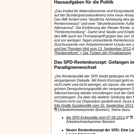
Hausaufgaben für die Politik
„
Das Institut für Makroökonomie und Konjunkturf
auf der Bundespressekonferenz eine neue Analyse
Das IMK fordert eine “deutliche Anhebung des ge
Rentenniveaus” und eine “steuerfinanzierte Auf
Altersarmut”. Die Einführung der Riester Rente, s
“Fehlentscheidung”. Damit sind Studie und Empfe
des IMK auch ein Frontalangriff gegen das von 
erst vor wenigen Tagen präsentierte Rentenkonz
Zuschussrente von Arbeitsministerin Ursula von 
und bei Thorsten Hild vom 13. September 2012
"Rentenreform" > Die Tücken der Privatisierung
Das SPD-Rentenkonzept: Gefangen im
Paradigmenwechsel
„
Die Rentenpolitik der SPD bleibt gefangen im 
vergangenen Dekade. Mit ihrem Konzept geht es
nicht mehr und nicht weniger, als darum, die ver
grünen Deregulierungspolitik der vergangenen D
Alterssicherung wieder einzufangen und der Gefa
vorzubeugen. Da aber die weitere Senkung des 
Prozent nicht zur Disposition gestellt wird, muss
Info-Grafik Sozialpolitik vom 10. September 201
(Arbeitnehmerkammer Bremen). Siehe dazu:
die SPD-Eckpunkte vom 07.09.2012
Arbeitnehmerkammer Bremen
Neues Rentenkonzept der SPD: Eine Lai