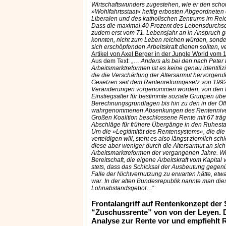
Wirtschaftswunders zugestehen, wie er den schon
»Wohlfahrtsstaat« heftig erbosten Abgeordneten 
Liberalen und des katholischen Zentrums im Reic
Dass die maximal 40 Prozent des Lebensdurchsc
zudem erst vom 71. Lebensjahr an in Anspruc
konnten, nicht zum Leben reichen würden, sondern
sich erschöpfenden Arbeitskraft dienen sollten, v
Artikel von Axel Berger in der Jungle World vom
Aus dem Text: „…
Anders als bei den nach Peter
Arbeitsmarktreformen ist es keine genau identif
die die Verschärfung der Altersarmut hervorgerufe
Gesetzen seit dem Rentenreformgesetz von 1992 
Veränderungen vorgenommen worden, von den 
Einstiegsalter für bestimmte soziale Gruppen üb
Berechnungsgrundlagen bis hin zu den in der Öffe
wahrgenommenen Absenkungen des Rentennivea
Großen Koalition beschlossene Rente mit 67 träg
Abschläge für frühere Übergänge in den Ruhest
Um die »Legitimität des Rentensystems«, die die
verteidigen will, steht es also längst ziemlich schle
diese aber weniger durch die Altersarmut an sich
Arbeitsmarktreformen der vergangenen Jahre. Wic
Bereitschaft, die eigene Arbeitskraft vom Kapital
stets, dass das Schicksal der Ausbeutung gege
Falle der Nichtvernutzung zu erwarten hätte, et
war. In der alten Bundesrepublik nannte man die
Lohnabstandsgebot
…“
Frontalangriff auf Rentenkonzept der
“Zuschussrente” von von der Leyen. D
Analyse zur Rente vor und empfiehlt 