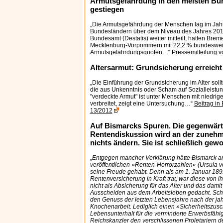
Armutsgefährdung in den meisten Bu
gestiegen
„Die Armutsgefährdung der Menschen lag im Jahr
Bundesländern über dem Niveau des Jahres 2010
Bundesamt (Destatis) weiter mitteilt, hatten Bre
Mecklenburg-Vorpommern mit 22,2 % bundesweit
Armutsgefährdungsquoten…“
Pressemitteilung 
Altersarmut: Grundsicherung erreicht
„Die Einführung der Grundsicherung im Alter sollt
die aus Unkenntnis oder Scham auf Sozialleistu
"verdeckte Armut" ist unter Menschen mit niedri
verbreitet, zeigt eine Untersuchung…“
Beitrag in
13/2012
Auf Bismarcks Spuren. Die gegenwärt
Rentendiskussion wird an der zuneh
nichts ändern. Sie ist schließlich gewol
„
Entgegen mancher Verklärung hätte Bismarck an
veröffentlichen »Renten-Horrorzahlen« (Ursula 
seine Freude gehabt. Denn als am 1. Januar 1891
Rentenversicherung in Kraft trat, war diese von 
nicht als Absicherung für das Alter und das dam
Ausscheiden aus dem Arbeitsleben gedacht. Scho
den Genuss der letzten Lebensjahre nach der ja
Knochenarbeit. Lediglich einen »Sicherheitszus
Lebensunterhalt für die verminderte Erwerbsfähig
Reichskanzler den verschlissenen Proletariern d