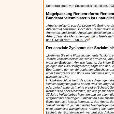
Sonderausgabe von Sozialpolitik aktuell des DG
Mogelpackung Rentenreform: Rentenr
Bundesarbeitsministerin ist untauglic
„
Arbeitsministerin von der Leyen will Geringverd
Altersarmut bewahren. Doch ihre Rentenreform l
Antworten sind flexible Ausstiegsmöglichkeiten 
Arbeit, damit die Menschen gesund in Rente ge
der IG Metall vom 13.08.2012
Der asoziale Zynismus der Sozialmini
„„
Nehmen Sie eine Floristin, die heute Tariflohn v
Jahren Vollzeitarbeit keine Rente erreichen, von
muss am Ende zum Amt wie jemand, der in der Zei
gelegen hat. Das ist ungerecht“, sagte von der Le
Begründung der von ihr geplanten „Zuschussrent
einer Obergrenze von 850 Euro bekomme nur „we
was geleistet hat“.
Im Umkehrschluss heißt das, dass diejenigen, die
Versicherungsbiografien haben, weil sie länger 
oder zwischendurch in eine prekäre (Schein-) Se
worden sind oder Menschen, die aus gesundheitl
35 Jahre Vollzeitarbeit kommen und vor allem di
aufgrund ihrer niedrigen Einkommen eine zusätzli
Rente gar nicht leisten konnten, in den Augen der
Sozialministerin“ „auf der faulen Haut gelegen h
nicht „ordentlich was geleistet“ haben. Hinter de
Lächeln der Sozialministerin verbirgt sich diskri