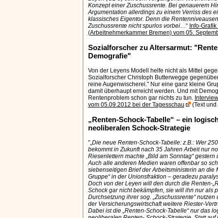
Konzept einer Zuschussrente. Bei genauerem Hin
Argumentation allerdings zu einem Verriss des e
klassisches Eigentor. Denn die Rentenniveause
Zuschussrente nicht spurlos vorbei
…“
Info-Grafi
(Arbeitnehmerkammer Bremen) vom 05. Septem
Sozialforscher zu Altersarmut: "Rente 
Demografie"
Von der Leyens Modell helfe nicht als Mittel gege
Sozialforscher Christoph Butterwegge gegenüber
reine Augenwischerei." Nur eine ganz kleine G
damit überhaupt erreicht werden. Und mit Demog
Rentenproblem schon gar nichts zu tun.
Intervie
vom 05.09.2012 bei der Tagesschau
(Text und
„Renten-Schock-Tabelle“ – ein logisc
neoliberalen Schock-Strategie
"„
Die neue Renten-Schock-Tabelle: z.B.: Wer 2500
bekommt in Zukunft nach 35 Jahren Arbeit nur no
Riesenlettern machte „Bild am Sonntag“ gestern da
Auch alle anderen Medien waren offenbar so scho
siebenseitigen Brief der Arbeitsministerin an die
Gruppe“ in der Unionsfraktion – geradezu paralys
Doch von der Leyen will den durch die Renten-„
Schock gar nicht bekämpfen, sie will ihn nur als 
Durchsetzung ihrer sog. „Zuschussrente“ nutzen 
der Versicherungswirtschaft weitere Riester-Vert
Dabei ist die „Renten-Schock-Tabelle“ nur das lo
neoliberalen Renten- Schock-Strategie. Statt au