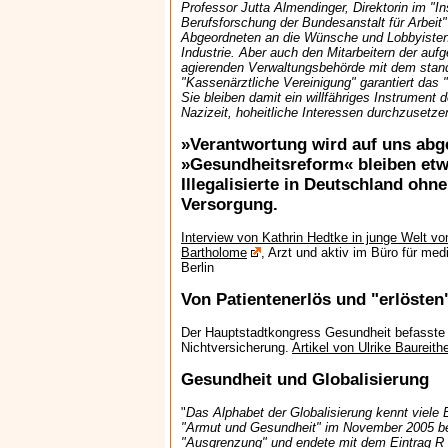
Professor Jutta Almendinger, Direktorin im "In
Berufsforschung der Bundesanstalt für Arbeit
Abgeordneten an die Wünsche und Lobbyiste
Industrie. Aber auch den Mitarbeitern der auf
agierenden Verwaltungsbehörde mit dem sta
"Kassenärztliche Vereinigung" garantiert das
Sie bleiben damit ein willfähriges Instrument 
Nazizeit, hoheitliche Interessen durchzusetze
»Verantwortung wird auf uns abge
»Gesundheitsreform« bleiben etwa
Illegalisierte in Deutschland ohn
Versorgung.
Interview von Kathrin Hedtke in junge Welt v
Bartholome
, Arzt und aktiv im Büro für medi
Berlin
Von Patientenerlös und "erlösten
Der Hauptstadtkongress Gesundheit befasste 
Nichtversicherung.
Artikel von Ulrike Baureithe
Gesundheit und Globalisierung
"
Das Alphabet der Globalisierung kennt viele 
"Armut und Gesundheit" im November 2005 be
"Ausgrenzung" und endete mit dem Eintrag R 