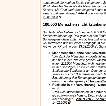
zunehmend der reichen Schicht angehören. Sc
Wohlhabenden länger als die Menschen am un
Schicht. Mit Geld kauft man längeres Leben u
einen schöneren Körper
."
Artikel von Florian 
19.05.2008
100.000 Menschen nicht krankenv
"
In Deutschland leben noch immer 100.000 
Krankenversicherung. Das geht aus den Zahl
Bundesgesundheitsamts hervor. Gesundheitsm
will Betroffene nun mit einer Kampagne in di
Artikel bei RP online vom 13.02.2008
. Sieh
Mehr Menschen ohne Krankenversic
"
Die Zahl der Menschen in Deutschlan
hat sich in den zurückliegenden Jahren
waren 211.000 Menschen nicht kranken
keinen sonstigen Anspruch auf Kranke
Statistische Bundesamt am Donnerstag 
seien es nur 177.000 gewesen, nach 1
Einschätzung des Bundesgesundheitsmi
inzwischen aber gestoppt
."
Reuters-Me
Rückkehr in die Versicherung. Wenn
wird
"
Das Gesundheitsministerium startet 
die Krankenversicherung. Doch viele s
Nachzahlungen
."
Artikel von C. Schmit
14.02.2008