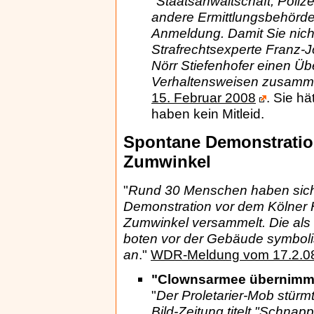
"
Staatsanwaltschaft, Poliz
andere Ermittlungsbehörd
Anmeldung. Damit Sie nich
Strafrechtsexperte Franz-J
Nörr Stiefenhofer einen Übe
Verhaltensweisen zusamme
15. Februar 2008
. Sie h
haben kein Mitleid.
Spontane Demonstratio
Zumwinkel
"
Rund 30 Menschen haben sich
Demonstration vor dem Kölner 
Zumwinkel versammelt. Die als
boten vor der Gebäude symboli
an
."
WDR-Meldung vom 17.2.
"Clownsarmee übernimmt 
"
Der Proletarier-Mob stürmt
Bild-Zeitung titelt "Schnap