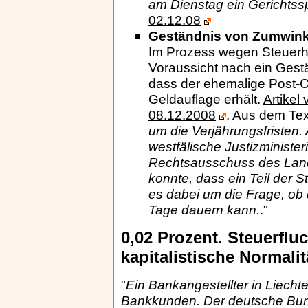
am Dienstag ein Gerichtss
02.12.08
Geständnis von Zumwinke
Im Prozess wegen Steuerhi
Voraussicht nach ein Gest
dass der ehemalige Post-C
Geldauflage erhält.
Artikel
08.12.2008
.
Aus dem Text
um die Verjährungsfristen.
westfälische Justizministe
Rechtsausschuss des Land
konnte, dass ein Teil der St
es dabei um die Frage, ob
Tage dauern kann.
."
0,02 Prozent. Steuerflu
kapitalistische Normalit
"
Ein Bankangestellter in Liecht
Bankkunden. Der deutsche Bund