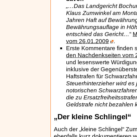
„…Das Landgericht Bochum 
Klaus Zumwinkel am Monta
Jahren Haft auf Bewährun
Bewährungsauflage in Höhe
entschied das Gericht…
“
M
vom 26.01.2009
.
Erste Kommentare finden s
den Nachdenkseiten vom 
und lesenswerte Würdigung
inklusive der Gegenüberste
Haftstrafen für Schwarzfahre
Steuerhinterzieher wird es 
notorischen Schwarzfahrern 
die zu Ersatzfreiheitsstrafen
Geldstrafe nicht bezahlen
„Der kleine Schlingel“
Auch der „kleine Schlingel“ Zum
ebenfalls kurz dokumentieren w