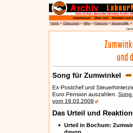
Home
>
Diskussion
>
Wipo
>
Finanzen
>
Steuerpolitik
>
Upda
Song für Zumwinkel
Ex-Postchef und Steuerhinterzi
Euro Pension auszahlen.
Song 
vom 19.03.2009
Das Urteil und Reaktio
Urteil in Bochum: Zumwi
davon