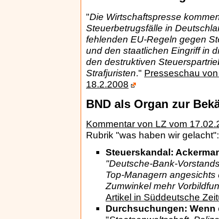
"
Die Wirtschaftspresse komment
Steuerbetrugsfälle in Deutschlan
fehlenden EU-Regeln gegen Ste
und den staatlichen Eingriff in 
den destruktiven Steuerspartrie
Strafjuristen
."
Presseschau von 
18.2.2008
BND als Organ zur Bekä
Kommentar von LZ vom 17.02.2
Rubrik "was haben wir gelacht":
Steuerskandal: Ackerman
"Deutsche-Bank-Vorstands
Top-Managern angesichts d
Zumwinkel mehr Vorbildfun
Artikel in Süddeutsche Ze
Durchsuchungen: Wenn de