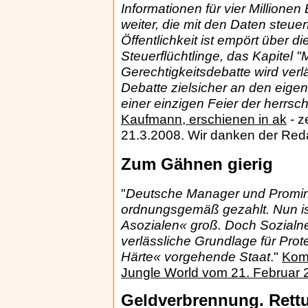
Informationen für vier Millionen
weiter, die mit den Daten steue
Öffentlichkeit ist empört über 
Steuerflüchtlinge, das Kapitel
Gerechtigkeitsdebatte wird verlä
Debatte zielsicher an den eige
einer einzigen Feier der herrs
Kaufmann, erschienen in ak
- z
21.3.2008. Wir danken der Reda
Zum Gähnen gierig
"
Deutsche Manager und Promine
ordnungsgemäß gezahlt. Nun is
Asozialen« groß. Doch Sozialn
verlässliche Grundlage für Prote
Härte« vorgehende Staat
."
Komm
Jungle World vom 21. Februar 
Geldverbrennung. Rett