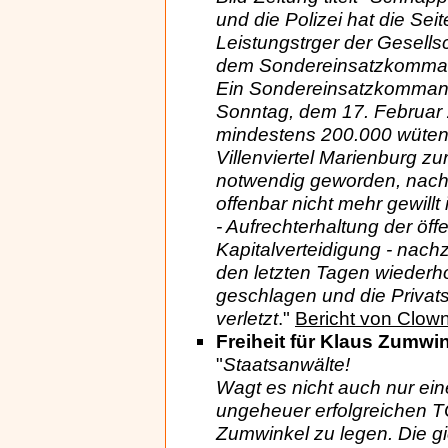
und die Polizei hat die Sei
Leistungstrger der Gesells
dem Sondereinsatzkomma
Ein Sondereinsatzkomman
Sonntag, dem 17. Februar 
mindestens 200.000 wütend
Villenviertel Marienburg z
notwendig geworden, nach
offenbar nicht mehr gewill
- Aufrechterhaltung der öf
Kapitalverteidigung - nach
den letzten Tagen wiederho
geschlagen und die Privat
verletzt
."
Bericht von Clow
Freiheit für Klaus Zumwin
"
Staatsanwälte!
Wagt es nicht auch nur ei
ungeheuer erfolgreichen 
Zumwinkel zu legen. Die g