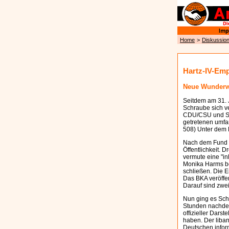
Home
>
Diskussio
Hartz-IV-Em
Neue Wunderwa
Seitdem am 31. 
Schraube sich ve
CDU/CSU und SPD
getretenen umfan
508) Unter dem 
Nach dem Fund d
Öffentlichkeit. 
vermute eine "in
Monika Harms bet
schließen. Die E
Das BKA veröffe
Darauf sind zwei
Nun ging es Schl
Stunden nachdem
offizieller Dars
haben. Der liban
Deutschen informi