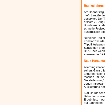
Radikalisierte
Am Donnerstag, d
hieß. Laut
Berli
observiert. Der
erst am 20. Augu
Bundeskriminala
schnelle Festset
ausdrücklich die
Nur einen Tag s
Konstanz wurde 
Tripoli festgeno
Schweigen brech
BKA-Chef, wenn 
anwesende BKA-B
Neue Herausfo
Allerdings hatt
sehen. Ganz offe
anderen Fällen a
machen - mit Seg
Meisterleistung":
gegen insgesamt 
Auslieferung de
Klar ist: Die sc
Behörden sowie 
Ergebnisse - wen
auf Bahnhöfen - 