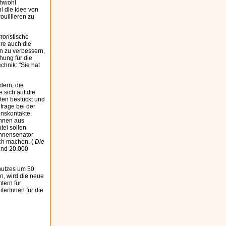
chwohl
l die Idee von
uillieren zu
roristische
re auch die
n zu verbessern,
hung für die
chnik: "Sie hat
dern, die
 sich auf die
sten bestückt und
frage bei der
onskontakte,
önnen aus
tei sollen
Innensenator
ch machen. (
Die
rund 20.000
hutzes um 50
n, wird die neue
tern für
terInnen für die