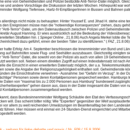
ne eine von Geheimdiensten und Polizei bestückte Anti-Terror-Datei möglich. Glei
ese und andere Vorschläge die Diskussion der letzten Wochen. Höhepunkt war woh
inister Wolfgang Tiefensee, Hartz-IV-EmpfängerInnen in Bussen und Bahnen patro
an allerdings nicht müde zu behaupten: Hinter Youssef E. und Jihad H. stehe eine ter
us den Ereignissen müsse man die "notwendige Konsequenzen" ziehen, dazu gehö
er "Anti-Terror"-Datei, um den Datenaustausch zwischen Polizei und Geheimdienste
ekretär August Hanning. Er wies ausdrücklich auf die Bedeutung der Videoüberwac
reitelten Straftaten hin. (
Spiegel Online
, 21.8.06) Auch Angela Merkel lobte die Te
cheinlichkeit dazu geführt, einen der beiden Täter zu identifizieren." (
FAZ
, 21.8.06)
r hatte Erfolg: Am 4. September beschlossen die Innenminister von Bund und Län
g auf Bahnhöfen sowie Flug- und Seehäfen auszubauen. Gleichzeitig einigten sie
r "Anti-Terror"-Datei, die sowohl von der Polizei als auch von allen 19 Geheimdien
t werden soll. Neben einem direkten Zugriff auf einen Indexdatensatz ist nach An
lle die Einsicht in einen erweiterten Datensatz möglich, der u.a. Telekommunikati
n sowie die Angabe der Religionszugehörigkeit enthalten soll. Geheimdienste k
ünden die Einsichtnahme verwehren - Ausnahme: bei "Gefahr im Verzug". In der Da
dächtige" Personen sowie deren Kontaktpersonen gespeichert werden. Hamburgs 
die Daten von "maximal bis zu 2.000 Personen aus Hamburg" bundesweit zugängli
Sicherheitsexperten" gehen davon aus, dass in der Datei insgesamt die Daten von 
nd Kontaktpersonen zusammengefasst werden.
annt, dass Bundesinnenminister Wolfgang Schäuble den Etat des Verfassungssc
cken will. Das scheint bitter nötig: Wie "Experten" gegenüber der
Welt
ausplauderte
atei vor allem zu weit reichenden Umwälzungen im Beamtenalltag bei den Landesäm
z führen. Hier müssen erst einmal ein 24-Stunden-Dienst eingerichtet und Mitarbei
gestellt werden.
k - zeitung für linke debatte und praxis / Nr. 509 / 15.9.2006