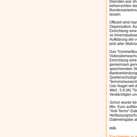
Diensten war oh
beherrschten di
Bundesverkehrsm
lassen.
Offiziell wird m
Organisation. A
Einrichtung ein
so Innenstaatss
Aufklärung der ve
jetzt aller Wahrs
Das Trommelfeue
Videoüberwachun
Einrichtung eine
gemeinsam genutz
speichernden Ste
Bankverbindunge
Quellenschutzgr
"terrorismusver
Udo Nagel will 
Welt
, 5.9.06) "
Verdächtigen u
Schon wurde bek
Mio. Euro aufsto
"Anti-Terror"-D
Verfassungsschut
Dateneingabe ab
mb.
Erschienen in a