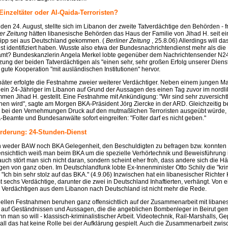
 Einzeltäter oder Al-Qaida-Terroristen?
en 24. August, stellte sich im Libanon der zweite Tatverdächtige den Behörden - fre
ner Zeitung
hätten libanesische Behörden das Haus der Familie von Jihad H. seit e
 Tipp sei aus Deutschland gekommen. (
Berliner Zeitung
, 25.8.06) Allerdings will d
st identifiziert haben. Wusste also etwa der Bundesnachrichtendienst mehr als die 
mt? Bundeskanzlerin Angela Merkel lobte gegenüber dem Nachrichtensender N24 
zung der beiden Tatverdächtigen als "einen sehr, sehr großen Erfolg unserer Diens
 gute Kooperation "mit ausländischen Institutionen" hervor.
päter erfolgte die Festnahme zweier weiterer Verdächtiger. Neben einem jungen M
ein 24-Jähriger im Libanon auf Grund der Aussagen des einen Tag zuvor im nordl
mmen Jihad H. gestellt. Eine Festnahme mit Ankündigung: "Wir sind sehr zuversichtl
en wird", sagte am Morgen BKA-Präsident Jörg Ziercke in der ARD. Gleichzeitig b
bei den Vernehmungen Druck auf den mutmaßlichen Terroristen ausgeübt würde,
eamte und Bundesanwälte sofort eingreifen: "Folter darf es nicht geben."
rderung: 24-Stunden-Dienst
en weder BAW noch BKA Gelegenheit, den Beschuldigten zu befragen bzw. konnten 
nsichtlich weiß man beim BKA um die spezielle Verhörtechnik und Beweisführung in
uch stört man sich nicht daran, sondern scheint eher froh, dass andere sich die 
en von ganz oben. Im Deutschlandfunk lobte Ex-Innenminister Otto Schily die "krim
 "Ich bin sehr stolz auf das BKA." (4.9.06) Inzwischen hat ein libanesischer Richter
sechs Verdächtige, darunter die zwei in Deutschland Inhaftierten, verhängt. Von e
r Verdächtigen aus dem Libanon nach Deutschland ist nicht mehr die Rede.
hnellen Festnahmen beruhen ganz offensichtlich auf der Zusammenarbeit mit libane
auf Geständnissen und Aussagen, die die angeblichen Bombenleger in Beirut ge
n man so will - klassisch-kriminalistischer Arbeit. Videotechnik, Rail-Marshalls, G
all das hat keine Rolle bei der Aufklärung gespielt. Auch die Zusammenarbeit zwis