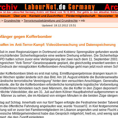
n
>
Grundrechte
>
Terrorismusbekämpfung und Grundrechte
> mb
Updated:
18.12.2012 15:51
pfänger gegen Kofferbomber
ffen im Anti-Terror-Kampf: Videoüberwachung und Datenspeicherung
Juli in zwei Regionalzügen in Dortmund und Koblenz Sprengsätze gefunden wurde
rschärfender Sicherheitsgesetze eine weitere Drehung erfahren. Die Sicherheitspo
 hatten schon zuvor eine Verlängerung der zwei nach dem 11. September 2001 i
greichen "Anti-Terror"-Gesetzespakete geplant, die gleichzeitig erweitert werden s
Eindruck der missglückten Kofferbomben-Anschläge geht man jetzt noch einen Schri
er Kofferbomben blieb es erst mal ruhig. Ermittlungsergebnisse drangen kaum in 
Drei Wochen später änderte sich das Bild. Am 18. August erklärte die Bundesanwalts
ländische terroristische Vereinigung" hinter den versuchten Anschlägen. General
onte, die für die Kofferbomben erforderliche komplizierte logistische Vorbereitung
rmittlerInnen fahndeten nach zwei Männern, die die Koffer in den Zügen deponiert 
ntlichte Videobilder, die am 31. Juli auf dem Kölner Hauptbahnhof aufgenommen 
 Männer zu sehen, die im Abstand von einigen Minuten in die beiden Züge steigen
ag auf Schlag. Innerhalb von nur fünf Tagen erfolgte die Festnahme beider Tatverd
 die öffentliche Fahndung angelaufen war, wurde Youssef E. in Kiel festgenomm
tellung soll er zuvor bei Familienmitgliedern im Libanon angerufen und seine Flucht
esische Militärgeheimdienst habe das Gespräch mitgehört, hieß es, und wenig spä
ert, die den Zugriff einleiteten.