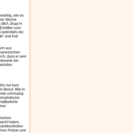
iwillig, wie es
iner Woche
as BKA Jihad H.
Ermittler vom
jedenfalls die
te" und hob
ann aus
ibanesischen
ich, dass er sein
eteuerte der
 würden
ihn nur kurz
 Beirut. Wie in
Hände schmutzig
inalistische
 Haftbefehle
iner
sischen
macht haben.
epäckkontrollen
chen Polizei und