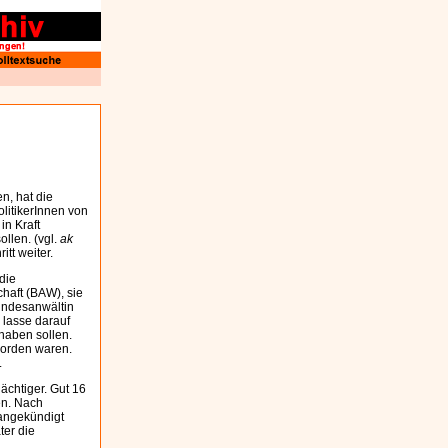
n, hat die
litikerInnen von
n Kraft
ollen. (vgl.
ak
tt weiter.
die
chaft (BAW), sie
bundesanwältin
 lasse darauf
haben sollen.
worden waren.
.
ächtiger. Gut 16
en. Nach
 angekündigt
ter die