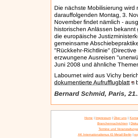
Die nächste Mobilisierung wir
darauffolgenden Montag, 3. Nov
November findet nämlich - ausg
historischen Anlässen bekannt
die europäische Justizministerk
gemeinsame Abschiebepraktike
"Rückkehr-Richtlinie" (Directiv
erzwungene Ausreisen "unerwü
Juni 2008 und ähnliche Theme
Labournet wird aus Vichy berich
dokumentierte Aufrufflugblatt
b
Bernard Schmid, Paris, 21
Home
|
Impressum
|
Über uns
|
Konta
Branchennachrichten
|
Disku
Termine und Veranstaltung
AK Internationalismus IG Metall Berlin
|
ex