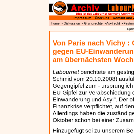
Home
>
Diskussion
>
Grundrechte
>
Asylrecht
>
Festu
Upda
Von Paris nach Vichy :
gegen EU-Einwanderung
am übernächsten Woc
Labournet
berichtete am gestri
Schmid vom 20.10.2008
) ausfü
Gegengipfel zum - ursprünglich 
EU-Gipfel zur Verabschiedung 
Einwanderung und Asyl". Der of
Finanzkrise verpflichtet, auf 
Allerdings haben die zuständig
Oktober schon bei einer Zusam
Hinzugefügt sei zu unserem Beri