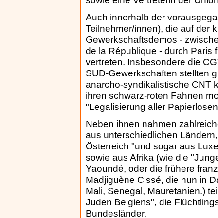
sowie eine Vertreterin der Union
Auch innerhalb der vorausgega
Teilnehmer/innen), die auf der 
Gewerkschaftsdemos - zwischen 
de la République - durch Paris 
vertreten. Insbesondere die CG
SUD-Gewerkschaften stellten g
anarcho-syndikalistische CNT ko
ihren schwarz-roten Fahnen mobi
"Legalisierung aller Papierlosen
Neben ihnen nahmen zahlreiche 
aus unterschiedlichen Ländern,
Österreich "und sogar aus Luxe
sowie aus Afrika (wie die "Jung
Yaoundé, oder die frühere fran
Madjiguène Cissé, die nun in 
Mali, Senegal, Mauretanien.) tei
Juden Belgiens", die Flüchtlin
Bundesländer.