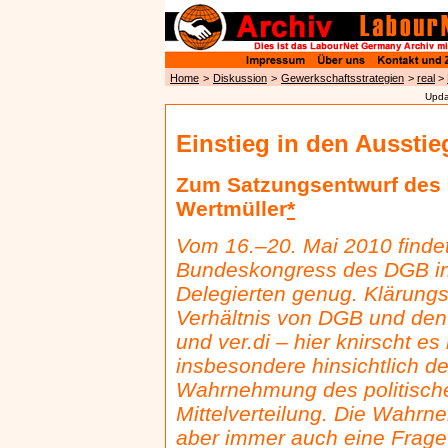
Home
>
Diskussion
>
Gewerkschaftsstrategien
>
real
>
Upda
Einstieg in den Ausstie
Zum Satzungsentwurf des 
Wertmüller
*
Vom 16.–20. Mai 2010 findet
Bundeskongress des DGB in 
Delegierten genug. Klärungs
Verhältnis von DGB und de
und ver.di – hier knirscht e
insbesondere hinsichtlich d
Wahrnehmung des politische
Mittelverteilung. Die Wahrn
aber immer auch eine Frage 