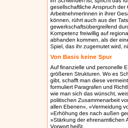
im Schwinden ist, spricht das f
gesellschaftliche Anspruch der 
ArbeitnehmerInnen in ihrer Ges
können, rührt auch aus der Tat
gewerkschaftsübergreifend dur
Kompetenz freiwillig auf region
abhanden kommen, als der eine
Spiel, das ihr zugemutet wird, ni
Von Basis keine Spur
Auf finanzielle und personelle
größeren Strukturen. Wo es Sc
gibt, schafft man diese vermein
formuliert Paragrafen und Richtl
wie man sich das wünscht, wei
politischen Zusammenarbeit v
allen Ebenen«, »Vermeidung vo
»Erhöhung des nach außen geri
»Stärkung der ehrenamtlichen A
Vorwort heißt.