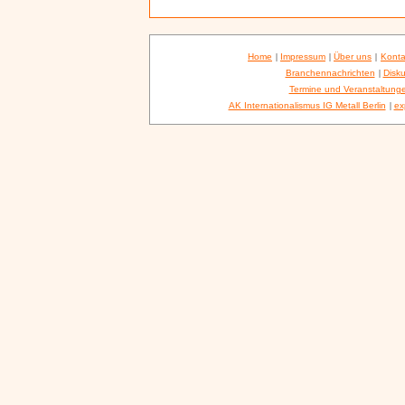
Home
|
Impressum
|
Über uns
|
Konta
Branchennachrichten
|
Disku
Termine und Veranstaltung
AK Internationalismus IG Metall Berlin
|
ex