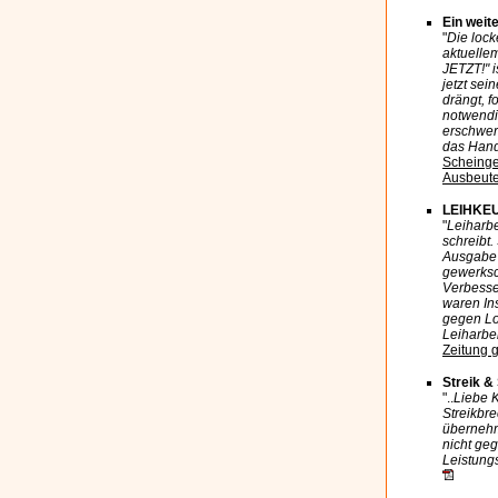
Ein weit
"
Die lock
aktuelle
JETZT!" i
jetzt sei
drängt, f
notwendig
erschwer
das Hand
Scheingew
Ausbeut
LEIHKEU
"
Leiharbe
schreibt
Ausgabe 
gewerksc
Verbesse
waren In
gegen Lo
Leiharbe
Zeitung 
Streik &
"..
Liebe 
Streikbre
übernehm
nicht ge
Leistung