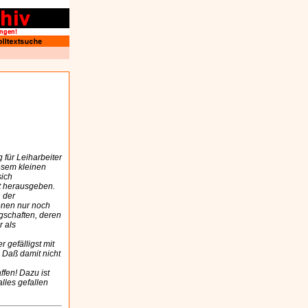
 für Leiharbeiter
iesem kleinen
sich
t herausgeben.
n der
denen nur noch
gschaften, deren
r als
 gefälligst mit
 Daß damit nicht
fen! Dazu ist
lles gefallen