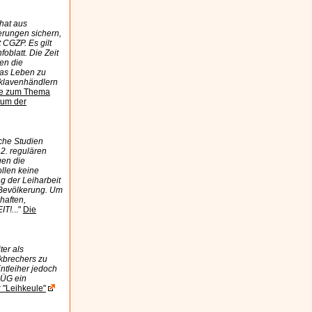
hat aus
rungen sichern,
 CGZP. Es gilt
foblatt. Die Zeit
gen die
 das Leben zu
Sklavenhändlern
e zum Thema
rum der
sche Studien
2. regulären
gen die
ollen keine
g der Leiharbeit
 Bevölkerung. Um
haften,
IT!.
.."
Die
er als
ikbrechers zu
tleiher jedoch
AÜG ein
 "Leihkeule"