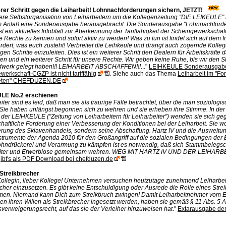
erer Schritt gegen die Leiharbeit! Lohnnachforderungen sichern, JETZT!
ere Selbstorganisation von Leiharbeitern um die Kollegenzeitung "DIE LEIKEULE" 
m Anlaß eine Sonderausgabe herausgebracht: Die Sonderausgabe "Lohnnachforde
st ein aktuelles Infoblatt zur Aberkennung der Tariffähigkeit der Scheingewerkschaft
ne Rechte zu kennen und sofort aktiv zu werden! Was zu tun ist findet sich auf dem In
ordert, was euch zusteht! Verbreitet die Leihkeule und drängt auch zögernde Kolle
en Schritte einzuleiten. Dies ist ein weiterer Schritt den Dealern für Arbeitskräfte
en und ein weiterer Schritt für unsere Rechte. Wir geben keine Ruhe, bis wir den 
werk gelegt haben!!! LEIHARBEIT ABSCHAFFEN!!!
..."
LEIHKEULE Sonderausgab
erkschaft-CGZP ist nicht tariffähig
. Siehe auch das Thema
Leiharbeit im "Fo
eten" CHEFDUZEN.DE
LE No.2 erschienen
iter sind es leid, daß man sie als traurige Fälle betrachtet, über die man soziologi
. Sie haben unlängst begonnen sich zu wehren und sie erheben ihre Stimme. In der 
der LEIHKEULE ("Zeitung von Leiharbeitern für Leiharbeiter") wenden sie sich ge
haftliche Forderung einer Verbesserung der Konditionen bei der Leiharbeit. Sie w
rung des Sklavenhandels, sondern seine Abschaffung. Hartz IV und die Ausweitun
strumente der Agenda 2010 für den Großangriff auf die sozialen Bedingungen der
hndrückerei und Verarmung zu kämpfen ist es notwendig, daß sich Stammbelegsc
iter und Erwerblose gemeinsam wehren. WEG MIT HARTZ IV UND DER LEIHARBE
gibt's als PDF Download bei chefduzen.de
 Streikbrecher
Kollegin, lieber Kollege! Unternehmen versuchen heutzutage zunehmend Leiharbeit
cher einzusetzen. Es gibt keine Entschuldigung oder Ausrede die Rolle eines Stre
en. Niemand kann Dich zum Streikbruch zwingen! Damit Leiharbeitnehmer vom En
gen ihren Willen als Streikbrecher ingesetzt werden, haben sie gemäß § 11 Abs. 5 
sverweigerungsrecht, auf das sie der Verleiher hinzuweisen hat
."
Extarausgabe der