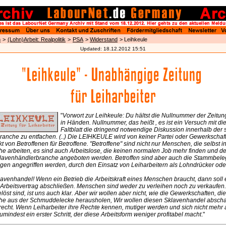
n
>
(Lohn)Arbeit: Realpolitik
>
PSA
>
Widerstand
> Leihkeule
Updated:
18.12.2012 15:51
"
Vorwort zur Leihkeule: Du hältst die Nullnummer der Zeitung
in Händen. Nullnummer, das heißt , es ist ein Versuch mit d
Faltblatt die dringend notwendige Diskussion innerhalb der 
ranche zu entfachen. (..) Die LEIHKEULE wird von keiner Partei oder Gewerkschaf
t von Betroffenen für Betroffene. "Betroffene" sind nicht nur Menschen, die selbst i
he arbeiten, es sind auch Arbeitslose, die keinen normalen Job mehr finden und 
Sklavenhändlerbranche angeboten werden. Betroffen sind aber auch die Stammbele
gen angegriffen werden, durch den Einsatz von Leiharbeitern als Lohndrücker ode
klavenhandel! Wenn ein Betrieb die Arbeitskraft eines Menschen braucht, dann soll er
 Arbeitsvertrag abschließen. Menschen sind weder zu verleihen noch zu verkaufen.
löst sind, ist uns auch klar. Aber wir wollen aber nicht, wie die Gewerkschaften, die
che aus der Schmuddelecke herausholen, Wir wollen diesen Sklavenhandel abschaf
 recht. Wenn Leiharbeiter ihre Rechte kennen, mutiger werden und sich nicht mehr a
zumindest ein erster Schritt, der diese Arbeitsform weniger profitabel macht
."