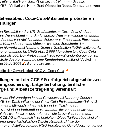
gibt es dafür von ihrer Gewerkschaft Nahrung-Genuss-
G)?..
.“
Artikel von Hans-Gerd Öfinger im Neues Deutschland vom
tellenabbau: Coca-Cola-Mitarbeiter protestieren
ießungen
rt Beschäftigte des US- Getränkeriesen Coca-Cola sind am
z Deutschland nach Berlin gereist. Dort protestierten sie gegen
eßungen von Abfüllanlagen. Anlass war die geplante Einstellung
in Kaiserslautern und Münster, wie eine Sprecherin des
der Gewerkschaft Nahrung-Genuss-Gaststätten (NGG), mitteilte. An
ionen nahmen laut NGG etwa 1 000 Menschen teil, Coca-Cola
iger als 500. Der Protestmarsch zog vom Brandenburger Tor zur
trale des Konzerns, wo eine Kundgebung stattfand.
"
Artikel im
om 09.05.2009
. Siehe dazu auch:
eite der Gewerkschaft NGG zu Coca-Cola
dlungen mit der CCE AG erfolgreich abgeschlossen
gungssicherung, Entgelterhöhung, tarifliche
rge und Arbeitszeitregelung vereinbart
t von fünf Verträgen hat die Gewerkschaft Nahrung-Genuss-
G) den Tarifkonflikt mit der Coca-Cola Erfrischungsgetränke AG
utigen Mittwoch erfolgreich beendet. "Nach einem
h schwierigen Verhandlungsmarathon, der von bundesweiten
leitet wurde, ist es uns gelungen, die Umstrukturierung des
CCE AG tarifvertraglich zu begleiten. Diese Tarifverträge sind ein
erer gewerkschaftlichen Durchsetzungskraft", so der
hrer und stellvertretende NGG-Vorsitzende Gunold Fischer vor der