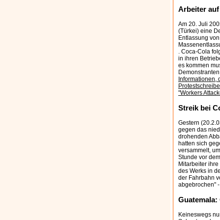
Arbeiter auf
Am 20. Juli 20
(Türkei) eine D
Entlassung von 
Massenentlassu
. Coca-Cola fol
in ihren Betrieb
es kommen muss
Demonstranten, 
Informationen,
Protestschreibe
"Workers Attack
Streik bei 
Gestern (20.2.0
gegen das nied
drohenden Abba
hatten sich geg
versammelt, um
Stunde vor dem
Mitarbeiter ihr
des Werks in d
der Fahrbahn v
abgebrochen" 
Guatemala: 
Keineswegs nur