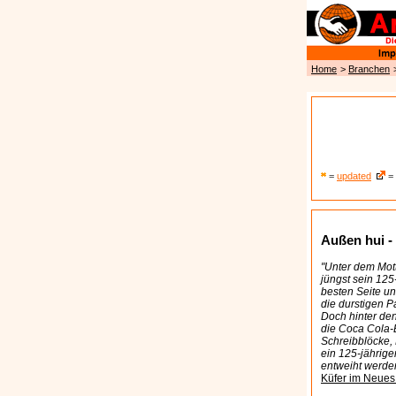
Home
>
Branchen
=
updated
= 
Außen hui -
"Unter dem Mot
jüngst sein 125
besten Seite un
die durstigen P
Doch hinter den
die Coca Cola-
Schreibblöcke,
ein 125-jährig
entweiht werden 
Küfer im Neues