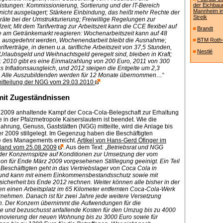
eistungen: Kommissionierung, Sortierung und der IT-Bereich
der Eichbau
Mannheim in
nicht ausgelagert; Stärkere Einbindung, das heißt mehr Rechte der
Streik
räte bei der Umstrukturierung; Freiwillige Regelungen zur
ilzeit; Mit dem Tarifvertrag zur Arbeitszeit kann die CCE flexibel auf
Brandt
e am Getränkemarkt reagieren: Wochenarbeitszeit kann auf 48
 ausgedehnt werden, Wochenendarbeit bleibt die Ausnahme;
BTM Roth
rifverträge, in denen u.a. tarifliche Arbeitszeit von 37,5 Stunden,
Nestlé
Urlaubsgeld und Weihnachtsgeld geregelt sind, bleiben in Kraft;
e: 2010 gibt es eine Einmalzahlung von 200 Euro, 2011 von 300
s Inflationsausgleich, und 2012 steigen die Entgelte um 2,3
; Alle Auszubildenden werden für 12 Monate übernommen…
“
itteilung der NGG vom 29.03.2010
 mit Zugeständnissen
g 2009 anhaltende Kampf der Coca-Cola-Belegschaft zur Erhaltung
e in der Pfalzmetropole Kaiserslautern ist beendet. Wie die
hrung, Genuss, Gaststätten (NGG) mitteilte, wird die Anlage bis
 2009 stillgelegt. Im Gegenzug haben die Beschäftigten
 des Managements erreicht.
Artikel von Hans-Gerd Öfinger im
land vom 25.08.2009
. Aus dem Text: „
Betriebsrat und NGG
 der Konzernspitze auf Konditionen zur Umsetzung der vom
on für Ende März 2009 vorgesehenen Stilllegung geeinigt. Ein Teil
 Beschäftigten geht in das Vertriebslager von Coca Cola in
 und kann mit einem Einkommensbestandsschutz sowie mit
icherheit bis Ende 2012 rechnen. Weiter können alle bisher in der
en einen Arbeitsplatz im 65 Kilometer entfernten Coca-Cola-Werk
ehmen. Danach ist für zwei Jahre jede weitere Versetzung
. Der Konzern übernimmt die Aufwendungen für die
und bezuschusst anfallende Kosten für den Umzug bis zu 4000
Renovierung der neuen Wohnung bis zu 3000 Euro sowie für