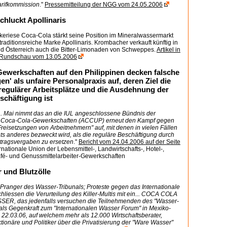
rifkommission
."
Pressemitteilung der NGG vom 24.05.2006
chluckt Apollinaris
keriese Coca-Cola stärkt seine Position im Mineralwassermarkt
 traditionsreiche Marke Apollinaris. Krombacher verkauft künftig in
d Österreich auch die Bitter-Limonaden von Schweppes.
Artikel in
r Rundschau vom 13.05.2006
ewerkschaften auf den Philippinen decken falsche
en' als unfaire Personalpraxis auf, deren Ziel die
regulärer Arbeitsplätze und die Ausdehnung der
schäftigung ist
1. Mai nimmt das an die IUL angeschlossene Bündnis der
n Coca-Cola-Gewerkschaften (ACCUP) erneut den Kampf gegen
reisetzungen von Arbeitnehmern" auf, mit denen in vielen Fällen
hts anderes bezweckt wird, als die reguläre Beschäftigung durch
tragsvergaben zu ersetzen
."
Bericht vom 24.04.2006 auf der Seite
rnationale Union der Lebensmittel-, Landwirtschafts-, Hotel-,
afé- und Genussmittelarbeiter-Gewerkschaften
 und Blutzölle
Pranger des Wasser-Tribunals; Proteste gegen das Internationale
liessen die Verurteilung des Killer-Multis mit ein... COCA COLA
ER, das jedenfalls versuchen die Teilnehmenden des "Wasser-
 als Gegenkraft zum "Internationalen Wasser Forum" in Mexiko-
s 22.03.06, auf welchem mehr als 12.000 Wirtschaftsberater,
ionäre und Politiker über die Privatisierung der "Ware Wasser"