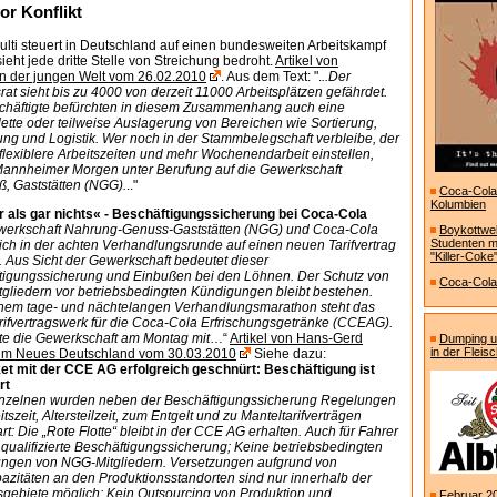
or Konflikt
ulti steuert in Deutschland auf einen bundesweiten Arbeitskampf
sieht jede dritte Stelle von Streichung bedroht.
Artikel von
in der jungen Welt vom 26.02.2010
. Aus dem Text: ".
..Der
at sieht bis zu 4000 von derzeit 11000 Arbeitsplätzen gefährdet.
häftigte befürchten in diesem Zusammenhang auch eine
tte oder teilweise Auslagerung von Bereichen wie Sortierung,
ng und Logistik. Wer noch in der Stammbelegschaft verbleibe, der
flexiblere Arbeitszeiten und mehr Wochenendarbeit einstellen,
 Mannheimer Morgen unter Berufung auf die Gewerkschaft
, Gaststätten (NGG).
.."
Coca-Col
Kolumbien
 als gar nichts« - Beschäftigungssicherung bei Coca-Cola
werkschaft Nahrung-Genuss-Gaststätten (NGG) und Coca-Cola
Boykottwel
Studenten m
ich in der achten Verhandlungsrunde auf einen neuen Tarifvertrag
"Killer-Coke
. Aus Sicht der Gewerkschaft bedeutet dieser
tigungssicherung und Einbußen bei den Löhnen. Der Schutz von
Coca-Cola 
gliedern vor betriebsbedingten Kündigungen bleibt bestehen.
nem tage- und nächtelangen Verhandlungsmarathon steht das
rifvertragswerk für die Coca-Cola Erfrischungsgetränke (CCEAG).
lte die Gewerkschaft am Montag mit
…“
Artikel von Hans-Gerd
Dumping u
in der Fleisc
 im Neues Deutschland vom 30.03.2010
Siehe dazu:
ket mit der CCE AG erfolgreich geschnürt: Beschäftigung ist
rt
inzelnen wurden neben der Beschäftigungssicherung Regelungen
itszeit, Altersteilzeit, zum Entgelt und zu Manteltarifverträgen
rt: Die „Rote Flotte“ bleibt in der CCE AG erhalten. Auch für Fahrer
e qualifizierte Beschäftigungssicherung; Keine betriebsbedingten
ngen von NGG-Mitgliedern. Versetzungen aufgrund von
azitäten an den Produktionsstandorten sind nur innerhalb der
sgebiete möglich; Kein Outsourcing von Produktion und
Februar 20