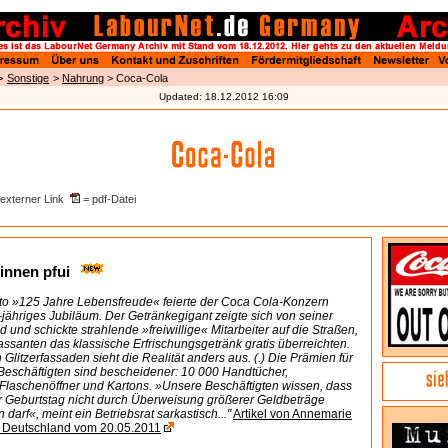
>
Sonstige
>
Nahrung
> Coca-Cola
Updated:
18.12.2012 16:09
externer Link
= pdf-Datei
 innen pfui
to »125 Jahre Lebensfreude« feierte der Coca Cola-Konzern
-jähriges Jubiläum. Der Getränkegigant zeigte sich von seiner
d und schickte strahlende »freiwillige« Mitarbeiter auf die Straßen,
assanten das klassische Erfrischungsgetränk gratis überreichten.
 Glitzerfassaden sieht die Realität anders aus. (.) Die Prämien für
Beschäftigten sind bescheidener: 10 000 Handtücher,
 Flaschenöffner und Kartons. »Unsere Beschäftigten wissen, dass
er Geburtstag nicht durch Überweisung größerer Geldbeträge
darf«, meint ein Betriebsrat sarkastisch..."
Artikel von Annemarie
 Deutschland vom 20.05.2011