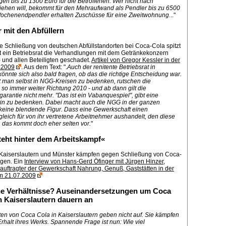
n bis zu 1300 Euro für die Betroffenen. Wer nicht nach
hen will, bekommt für den Mehraufwand als Pendler bis zu 6500
 Wochenendpendler erhalten Zuschüsse für eine Zweitwohnung.
.."
 mit den Abfüllern
ie Schließung von deutschen Abfüllstandorten bei Coca-Cola spitzt
t ein Betriebsrat die Verhandlungen mit dem Getränkekonzern
- und allen Beteiligten geschadet.
Artikel von Gregor Kessler in der
.2009
. Aus dem Text: ".
Auch der renitente Betriebsrat in
könnte sich also bald fragen, ob das die richtige Entscheidung war.
bt man selbst in NGG-Kreisen zu bedenken, rutschen die
so immer weiter Richtung 2010 - und ab dann gilt die
arantie nicht mehr. "Das ist ein Vabanquespiel", gibt eine
in zu bedenken. Dabei macht auch die NGG in der ganzen
keine blendende Figur. Dass eine Gewerkschaft einen
leich für von ihr vertretene Arbeitnehmer aushandelt, den diese
 das kommt doch eher selten vor.
"
eht hinter dem Arbeitskampf«
n Kaiserslautern und Münster kämpfen gegen Schließung von Coca-
agen. Ein
Interview von Hans-Gerd Öfinger mit Jürgen Hinzer,
uftragter der Gewerkschaft Nahrung, Genuß, Gaststätten in der
m 21.07.2009
e Verhältnisse? Auseinandersetzungen um Coca
n Kaiserslautern dauern an
ten von Coca Cola in Kaiserslautern geben nicht auf. Sie kämpfen
rhalt ihres Werks. Spannende Frage ist nun: Wie viel