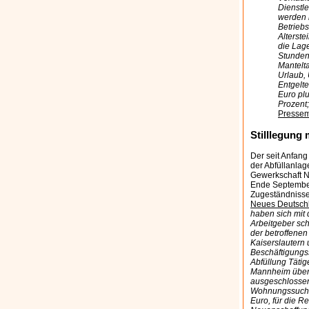
Dienstl
werden 
Betriebs
Alterste
die Lag
Stunden
Mantelta
Urlaub, 
Entgelt
Euro plu
Prozent
Pressem
Stilllegung
Der seit Anfan
der Abfüllanlag
Gewerkschaft Na
Ende September
Zugeständnisse
Neues Deutsch
haben sich mit
Arbeitgeber sch
der betroffenen
Kaiserslautern
Beschäftigungss
Abfüllung Tätig
Mannheim übern
ausgeschlossen
Wohnungssuche 
Euro, für die 