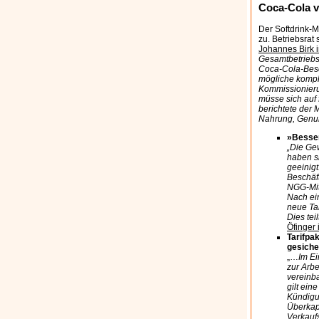
Coca-Cola v
Der Softdrink-M
zu. Betriebsrat 
Johannes Birk 
Gesamtbetriebsr
Coca-Cola-Besc
mögliche komple
Kommissionieru
müsse sich auf 
berichtete der
Nahrung, Genuß
»Besser
„Die Ge
haben s
geeinigt
Beschäf
NGG-Mit
Nach ei
neue Ta
Dies tei
Öfinger
Tarifpa
gesiche
„…
Im E
zur Arbe
vereinba
gilt ein
Kündigu
Überkap
Verkauf