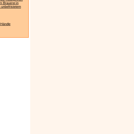
m Brauerei in
 unbefristetem
-Händle