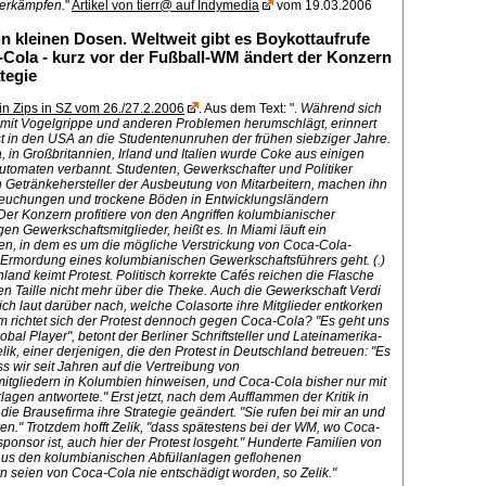
 erkämpfen.
"
Artikel von tierr@ auf Indymedia
vom 19.03.2006
in kleinen Dosen. Weltweit gibt es Boykottaufrufe
Cola - kurz vor der Fußball-WM ändert der Konzern
tegie
tin Zips in SZ vom 26./27.2.2006
. Aus dem Text: ".
Während sich
t mit Vogelgrippe und anderen Problemen herumschlägt, erinnert
t in den USA an die Studentenunruhen der frühen siebziger Jahre.
 in Großbritannien, Irland und Italien wurde Coke aus einigen
utomaten verbannt. Studenten, Gewerkschafter und Politiker
 Getränkehersteller der Ausbeutung von Mitarbeitern, machen ihn
rseuchungen und trockene Böden in Entwicklungsländern
 Der Konzern profitiere von den Angriffen kolumbianischer
gen Gewerkschaftsmitglieder, heißt es. In Miami läuft ein
ren, in dem es um die mögliche Verstrickung von Coca-Cola-
e Ermordung eines kolumbianischen Gewerkschaftsführers geht. (.)
land keimt Protest. Politisch korrekte Cafés reichen die Flasche
en Taille nicht mehr über die Theke. Auch die Gewerkschaft Verdi
ich laut darüber nach, welche Colasorte ihre Mitglieder entkorken
um richtet sich der Protest dennoch gegen Coca-Cola? "Es geht uns
obal Player", betont der Berliner Schriftsteller und Lateinamerika-
lik, einer derjenigen, die den Protest in Deutschland betreuen: "Es
s wir seit Jahren auf die Vertreibung von
itgliedern in Kolumbien hinweisen, und Coca-Cola bisher nur mit
gen antwortete." Erst jetzt, nach dem Aufflammen der Kritik in
ie Brausefirma ihre Strategie geändert. "Sie rufen bei mir an und
ren." Trotzdem hofft Zelik, "dass spätestens bei der WM, wo Coca-
ponsor ist, auch hier der Protest losgeht." Hunderte Familien von
aus den kolumbianischen Abfüllanlagen geflohenen
 seien von Coca-Cola nie entschädigt worden, so Zelik."