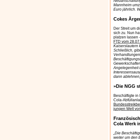
Neuanschaffunge
Mannheim umzie
Euro jährlich.
Cokes Ärger
Der Streit um d
sich zu. Nun ha
platzen lassen 
FTD vom 28.07
Kaiserslautern 
Schließlich, gi
Verhandlungen 
Beschäftigungsg
Gewerkschafter
Angelegenheit 
Interessensausg
dann ablehnen,
»Die NGG st
Beschäftigte i
Cola-Abfüllanl
Bundesstreikbea
jungen Welt vo
Französisch
Cola Werk i
„Die Beschäftig
weiter um den E