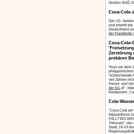
Großen NGG-Ta
Coca-Cola s
Der US- Geträn
und erwirbt die
Deutschland un
der Frankfurte
Coca-Cola-G
'Freisetzung
Zerstörung 
prekären Be
"
Kurz vor dem 
philippinische
"schleichende F
seit Jahren nic
Fremd- und Ver
der IUL
- Inte
Restaurant-, C
Cola-Wasser
"Coca Cola am 
Wasserforum sch
FÄLLT INS WASS
Tribunals", das
Stadt, 16.03-bi
Regierungsfunkt