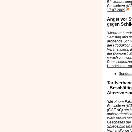
Rückendeckung 
Gaststätten (NG
17.07.2009
Angst vor S
gegen Schl
"Mehrere hunde
Samstag aus gan
drohende Schli
der Produktion 
Veranstalters, 
der Demonstrat
sprach von wen
Deutschlandzen
Handelsblatt v
Sonders
Tarifverhan
- Beschäfti
Altersvorso
"
Mit einem Pake
Gaststätten (NG
(CCE AG) am he
außerordentlic
Warnstreiks beg
Geschäftes der 
Spiegelbild uns
Verhandlungsfü