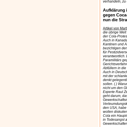
verhandeln, zu
Aufklärung 
gegen Coca-
nun die Stra
Artikel von Mar
die übrige Wel
der Cola-Protes
Auch in Kanada,
Kantinen und A
bezichtigen den
für Pestizidve
verantwortlich.
Paramilitärs ge
Gerichtsverfah
Abfüllern in di
Auch in Deutsch
mit der schlank
denkt gelegentl
sollen. (.) War
nicht um den Gl
Experte Raul Ze
geht darum, das
Gewerkschaftsm
Verleumdungskla
den USA, habe d
wollen diskutie
Cola ein Haupts
in Todesangst 
Gewerkschaftern