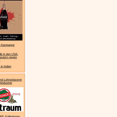
a-Kampagne
le in den USA:
eutern gegen
"
in Indien
nd Lohnsklaverei
hindustrie
05: KollegInnen