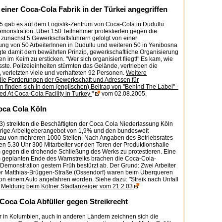
 einer Coca-Cola Fabrik in der Türkei angegriffen
05 gab es auf dem Logistik-Zentrum von Coca-Cola in Dudullu
emonstration. Über 150 Teilnehmer protestierten gegen die
zunächst 5 Gewerkschaftsführern gefolgt von einer
ng von 50 ArbeiterInnen in Dudullu und weiteren 50 in Yenibosna
gte damit dem bewährten Prinzip, gewerkschaftliche Organisierung
en im Keim zu ersticken. "Wer sich organisiert fliegt!" Es kam, wie
te. Polizeieinheiten stürmten das Gelände, vertrieben die
verletzten viele und verhafteten 92 Personen.
Weitere
 die Forderungen der Gewerkschaft und Adressen für
n finden sich in dem (englischen) Beitrag von "Behind The Label" -
ed At Coca-Cola Facility in Turkey
"
vom 02.08.2005.
Coca Cola Köln
3) streikten die Beschäftigten der Coca Cola Niederlassung Köln
rige Arbeitgeberangebot von 1,9% und den bundesweit
u von mehreren 1000 Stellen. Nach Angaben des Betriebsrates
en 5.30 Uhr 300 Mitarbeiter vor den Toren der Produktionshalle
 gegen die drohende Schließung des Werks zu protestieren. Eine
 geplanten Ende des Warnstreiks brachen die Coca-Cola-
e Demonstration gestern Früh bestürzt ab. Der Grund: Zwei Arbeiter
er Matthias-Brüggen-Straße (Ossendorf) waren beim Überqueren
on einem Auto angefahren worden. Siehe dazu: "Streik nach Unfall
-
Meldung beim Kölner Stadtanzeiger vom 21.2.03
Coca Cola Abfüller gegen Streikrecht
 in Kolumbien, auch in anderen Ländern zeichnen sich die