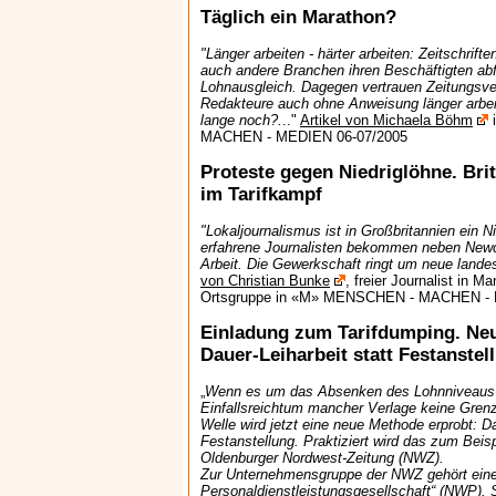
Täglich ein Marathon?
"Länger arbeiten - härter arbeiten: Zeitschrift
auch andere Branchen ihren Beschäftigten abf
Lohnausgleich. Dagegen vertrauen Zeitungsver
Redakteure auch ohne Anweisung länger arbei
lange noch?.
.."
Artikel von Michaela Böhm
MACHEN - MEDIEN 06-07/2005
Proteste gegen Niedriglöhne. Bri
im Tarifkampf
"Lokaljournalismus ist in Großbritannien ein N
erfahrene Journalisten bekommen neben Newc
Arbeit. Die Gewerkschaft ringt um neue landes
von Christian Bunke
, freier Journalist in M
Ortsgruppe in «M» MENSCHEN - MACHEN - 
Einladung zum Tarifdumping. Ne
Dauer-Leiharbeit statt Festanstel
„
Wenn es um das Absenken des Lohnniveaus 
Einfallsreichtum mancher Verlage keine Gren
Welle wird jetzt eine neue Methode erprobt: Da
Festanstellung. Praktiziert wird das zum Beis
Oldenburger Nordwest-Zeitung (NWZ).
Zur Unternehmensgruppe der NWZ gehört eine
Personaldienstleistungsgesellschaft“ (NWP). Si