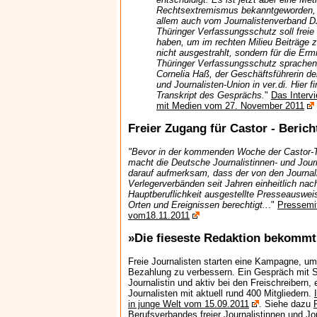
Rechtsextremismus bekanntgeworden, d
allem auch vom Journalistenverband DJU
Thüringer Verfassungsschutz soll frei
haben, um im rechten Milieu Beiträge 
nicht ausgestrahlt, sondern für die Erm
Thüringer Verfassungsschutz sprachen
Cornelia Haß, der Geschäftsführerin de
und Journalisten-Union in ver.di. Hier fi
Transkript des Gesprächs.
"
Das Interv
mit Medien vom 27. November 2011
Freier Zugang für Castor - Berich
"Bevor in der kommenden Woche der Castor-Tr
macht die Deutsche Journalistinnen- und Journa
darauf aufmerksam, dass der von den Journal
Verlegerverbänden seit Jahren einheitlich nach
Hauptberuflichkeit ausgestellte Presseausweis
Orten und Ereignissen berechtigt..
."
Pressemit
vom18.11.2011
»Die fieseste Redaktion bekommt
Freie Journalisten starten eine Kampagne, u
Bezahlung zu verbessern. Ein Gespräch mit Si
Journalistin und aktiv bei den Freischreibern,
Journalisten mit aktuell rund 400 Mitgliedern.
in junge Welt vom 15.09.2011
. Siehe dazu
Berufsverbandes freier Journalistinnen und Jo