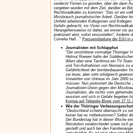
verdeckt Firmen zu gründen, über die dann Au
vergeben wurden mit dem Ziel, darüber an Bil
Rechtsradikalen zu kommen: "Das ist ein vol
Missbrauch journalistischer Arbeit. Darüber h
Umfeld arbeitenden Kolleginnen und Kollegen 
Gefahr gebracht, ins Visier von Rechtsradikal
Herangehensweise ist daher, wo immer sie a
praktiziert wird, sofort einzustellen", forderte
Cornelia Haß..
."
Pressemitteilung der DJU in 
Journalisten mit Schlapphut
"
Der umstrittene vormalige Thüringer 
Helmut Roewer hatte der Süddeutschen 
90ern über eine Tarnfirma ein TV-Team
und Ton-Aufnahmen von Neonazis zu er
Gefährlichkeit der bombenbauenden Ve
sei teuer, aber sehr erfolgreich gewes
Vorwürfen von Untreue im Jahr 2000 s
müssen. Nun protestiert die Deutsche J
Journalisten-Union gegen den Missbra
Journalisten, die nichts vom geheimdie
wussten und sich in Gefahr begeben hä
Kompa auf Telepolis-Blogs vom 27.11.
Wie der Thüringer Verfassungsschut
"
Deutschland scheint überrascht zu se
keiner hat es mitbekommen? Selbst die
Der Bundestag hat in dieser Woche ein
Resolution verabschiedet sowie sich 
gestellt und auch bei den Familienange
entschuldigt. Es ist jetzt aber eine M