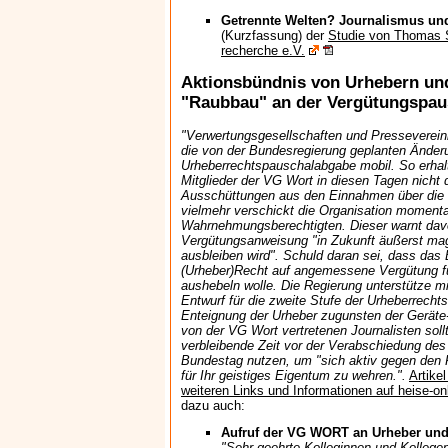
Getrennte Welten? Journalismus un
(Kurzfassung) der
Studie von Thomas 
recherche e.V.
Aktionsbündnis von Urhebern un
"Raubbau" an der Vergütungspau
"Verwertungsgesellschaften und Presseverei
die von der Bundesregierung geplanten Änder
Urheberrechtspauschalabgabe mobil. So erhal
Mitglieder der VG Wort in diesen Tagen nicht
Ausschüttungen aus den Einnahmen über die
vielmehr verschickt die Organisation momenta
Wahrnehmungsberechtigten. Dieser warnt davor
Vergütungsanweisung "in Zukunft äußerst mag
ausbleiben wird". Schuld daran sei, dass das 
(Urheber)Recht auf angemessene Vergütung für
aushebeln wolle. Die Regierung unterstütze mi
Entwurf für die zweite Stufe der Urheberrecht
Enteignung der Urheber zugunsten der Geräte-I
von der VG Wort vertretenen Journalisten soll
verbleibende Zeit vor der Verabschiedung des
Bundestag nutzen, um "sich aktiv gegen den
für Ihr geistiges Eigentum zu wehren.".
Artike
weiteren Links und Informationen auf heise-on
dazu auch:
Aufruf der VG WORT an Urheber und
"Sehr geehrte Kolleginnen und Kollegen