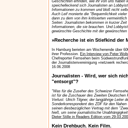
Geschichten erfinden, wie ihr von uns haben wo
speichelleckend sich Journalisten an Lobbyi
Informationen zu kommen und bloß nicht selb
Auch Leif monierte die "Bequemlichkeit viele
dann zu dem von ihm kritisierten vermeintlich 
Seiten: Journalisten bekommen in kurzer Zeit 
Informationen, die sie brauchen. Und Lobbyis
gewünschte Geschichte mit der gewünschten Z
»Recherche ist ein Stiefkind der
In Hamburg berieten am Wochenende über 600
ihrer Profession.
Ein Interview von Peter Wolt
Chefreporter Fernsehen beim Südwestrundfunk
der Journalistenvereinigung »netzwerk recher
16.06.2008
Journalisten - Wird, wer sich nich
"entsorgt"?
"Was für die Zuseher des Schweizer Fernsehe
ist für die Zuschauer des Zweiten Deutschen 
Verlust. Ulrich Tilgner, der langjährige Leite
Sonderkorrespondent des ZDF für den Nahen u
seinen diesbezüglichen Vertrag mit dem "Zweit
hieß, um seine journalistische Unabhängigkei
Dieter Stille in Readers Edition vom 29.03.20
Kein Drehbuch. Kein Film.