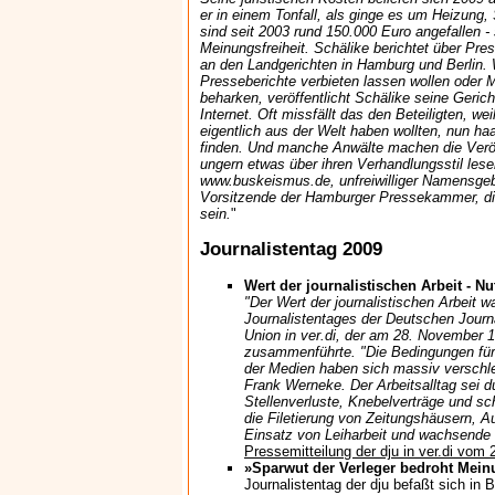
er in einem Tonfall, als ginge es um Heizung
sind seit 2003 rund 150.000 Euro angefallen - 
Meinungsfreiheit. Schälike berichtet über Pre
an den Landgerichten in Hamburg und Berlin.
Presseberichte verbieten lassen wollen oder
beharken, veröffentlicht Schälike seine Geric
Internet. Oft missfällt das den Beteiligten, wei
eigentlich aus der Welt haben wollten, nun haa
finden. Und manche Anwälte machen die Veröf
ungern etwas über ihren Verhandlungsstil les
www.buskeismus.de, unfreiwilliger Namensgeb
Vorsitzende der Hamburger Pressekammer, die
sein.
"
Journalistentag 2009
Wert der journalistischen Arbeit - N
"Der Wert der journalistischen Arbeit 
Journalistentages der Deutschen Journa
Union in ver.di, der am 28. November 1
zusammenführte. "Die Bedingungen für
der Medien haben sich massiv verschlec
Frank Werneke. Der Arbeitsalltag sei d
Stellenverluste, Knebelverträge und sch
die Filetierung von Zeitungshäusern,
Einsatz von Leiharbeit und wachsende T
Pressemitteilung der dju in ver.di vom 
»Sparwut der Verleger bedroht Meinu
Journalistentag der dju befaßt sich in