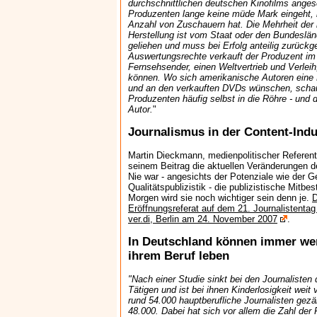
durchschnittlichen deutschen Kinofilms anges
Produzenten lange keine müde Mark eingeht, b
Anzahl von Zuschauern hat. Die Mehrheit der 
Herstellung ist vom Staat oder den Bundeslän
geliehen und muss bei Erfolg anteilig zurückg
Auswertungsrechte verkauft der Produzent im 
Fernsehsender, einen Weltvertrieb und Verleih
können. Wo sich amerikanische Autoren eine 
und an den verkauften DVDs wünschen, scha
Produzenten häufig selbst in die Röhre - und
Autor.
"
Journalismus in der Content-Indu
Martin Dieckmann, medienpolitischer Referent v
seinem Beitrag die aktuellen Veränderungen 
Nie war - angesichts der Potenziale wie der 
Qualitätspublizistik - die publizistische Mitb
Morgen wird sie noch wichtiger sein denn je.
D
Eröffnungsreferat auf dem 21. Journalistenta
ver.di, Berlin am 24. November 2007
.
In Deutschland können immer wen
ihrem Beruf leben
"Nach einer Studie sinkt bei den Journalisten d
Tätigen und ist bei ihnen Kinderlosigkeit weit
rund 54.000 hauptberufliche Journalisten gezä
48.000. Dabei hat sich vor allem die Zahl der 