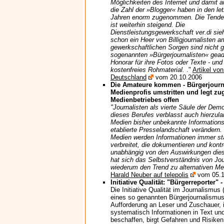
Möglichkeiten des Internet und damit 
die Zahl der »Blogger« haben in den le
Jahren enorm zugenommen. Die Tend
ist weiterhin steigend. Die
Dienstleistungsgewerkschaft ver.di sie
schon ein Heer von Billigjournalisten 
gewerkschaftlichen Sorgen sind nicht 
sogenannten »Bürgerjournalisten« gead
Honorar für ihre Fotos oder Texte - und 
kostenfreies Rohmaterial.
."
Artikel vo
Deutschland
vom 20.10.2006
Die Amateure kommen - Bürgerjourna
Medienprofis umstritten und legt zu
Medienbetriebes offen
"Journalisten als vierte Säule der Demo
dieses Berufes verblasst auch hierzul
Medien bisher unbekannte Informations
etablierte Presselandschaft verändern
Medien werden Informationen immer stä
verbreitet, die dokumentieren und kontr
unabhängig von den Auswirkungen dies
hat sich das Selbstverständnis von Jou
wiederum den Trend zu alternativen Med
Harald Neuber auf telepolis
vom 05.1
Initiative Qualität: "Bürgerreporter" -
Die Initiative Qualität im Journalismus
eines so genannten Bürgerjournalismu
Aufforderung an Leser und Zuschauer, 
systematisch Informationen in Text und
beschaffen, birgt Gefahren und Risiken 