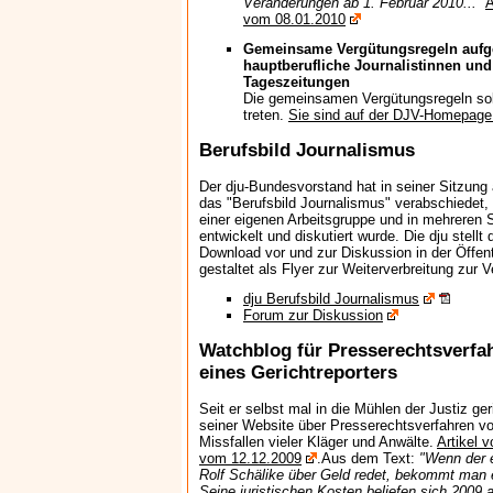
Veränderungen ab 1. Februar 2010...
"
A
vom 08.01.2010
Gemeinsame Vergütungsregeln aufgest
hauptberufliche Journalistinnen und
Tageszeitungen
Die gemeinsamen Vergütungsregeln soll
treten.
Sie sind auf der DJV-Homepage
Berufsbild Journalismus
Der dju-Bundesvorstand hat in seiner Sitzun
das "Berufsbild Journalismus" verabschiedet, 
einer eigenen Arbeitsgruppe und in mehreren
entwickelt und diskutiert wurde. Die dju stellt
Download vor und zur Diskussion in der Öffent
gestaltet als Flyer zur Weiterverbreitung zur 
dju Berufsbild Journalismus
Forum zur Diskussion
Watchblog für Presserechtsverf
eines Gerichtreporters
Seit er selbst mal in die Mühlen der Justiz ger
seiner Website über Presserechtsverfahren v
Missfallen vieler Kläger und Anwälte.
Artikel 
vom 12.12.2009
.Aus dem Text:
"Wenn der 
Rolf Schälike über Geld redet, bekommt man e
Seine juristischen Kosten beliefen sich 2009 