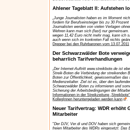
Ahlener Tageblatt II: Aufstehen lo
„Junge Journalisten haben es im Moment nicht
fordern für Berufseinsteiger bis zu 30 Prozent
Journalisten werden von vielen Verlagen ohne
Wehren kann man sich (fast) nur gemeinsam
wegen 11,42 Euro nicht mehr mag, kann ich sa
auch wenn sich im konkreten Fall nichts geän
Drepper bei den Ruhrbaronen vom 13.07.2011
Der Schwarzwälder Bote verweige
beharrlich Tarifverhandlungen
„Der Internet-Auftritt www.streikbote.de ist 
Streik-Boten die Verbindung der streikenden
Boten zur Öffentlichkeit, gewissermaßen das 
Medienzeitalter. Ziel ist es, über den laufende
Schwarzwälder Boten zu informieren und som
Sicherung der Arbeitsbedingungen der Mitarbe
Informationen in der Streikzeitung „Streikbote
KollegInnen heruntergeladen werden kann
.
Neuer Tarifvertrag: WDR erhöht G
Mitarbeiter
"
Der DJV, Ver.di und DOV haben sich gemeins
freien Mitarbeiter des WDRs eingesetzt. Das E