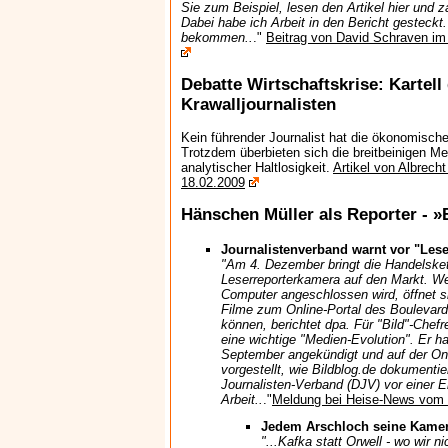
Sie zum Beispiel, lesen den Artikel hier und 
Dabei habe ich Arbeit in den Bericht gesteckt
bekommen..
."
Beitrag von David Schraven im
Debatte Wirtschaftskrise: Kartell
Krawalljournalisten
Kein führender Journalist hat die ökonomische
Trotzdem überbieten sich die breitbeinigen M
analytischer Haltlosigkeit.
Artikel von Albrech
18.02.2009
Hänschen Müller als Reporter - »
Journalistenverband warnt vor "Lese
"Am 4. Dezember bringt die Handelskett
Leserreporterkamera auf den Markt. W
Computer angeschlossen wird, öffnet s
Filme zum Online-Portal des Boulevard
können, berichtet dpa. Für "Bild"-Chef
eine wichtige "Medien-Evolution". Er h
September angekündigt und auf der O
vorgestellt, wie Bildblog.de dokumenti
Journalisten-Verband (DJV) vor einer E
Arbeit..
."
Meldung bei Heise-News vom 
Jedem Arschloch seine Kame
"...Kafka statt Orwell - wo wir 