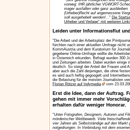
vorweg: IHR jährlicher VGWORT-Scheck
mager ausfallen oder ganz ausbleiben. 
(Urheber)Recht auf angemessene Vergüt
soll ausgehebelt werden!...
"
Die Starts
Urheber und Verlage" mit weiteren Link
Leiden unter Informationsflut un
"Die Arbeit und der Arbeitsplatz der Printjourn
fürchten nach einer aktuellen Umfrage nicht 
KommAustria und dem Kuratorium für Journalis
gegebene Online-Umfrage wollte die Arbeitsbed
in Österreich erkunden. Befragt wurden 300 Jou
und Zeitungen arbeiten. Dabei wurden einige 
deutlich. So steigt der Anteil der Frauen und
aber auch die Zahl derjenigen, die ohne festen 
es wird auch heftig gegoogelt und Internetbe
die Belastung für die meisten Journalisten ve
Florian Rötzer auf Indymedia
vom 23.03.20
Erst die Idee, dann der Auftrag. 
gehen mit immer mehr Vorschläge
erhalten dafür weniger Honorar.
"
Unter Fotografen, Designern, Autoren und Fi
mörderischer Wettbewerb. Viele freischaffende
vier Jahren als Selbstständige auf den Markt 
notgedrungen. In Verbindung mit dem eisern