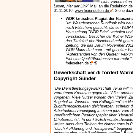
nicht vorenthalten
Lesen, hier der Link
" Mail an die Redaktion 
01.11.2010:
www.freienseiten.de
Siehe daz
.
WDR-kritisches Plagiat der Hauszei
"Im Westdeutschen Rundfunk wird heute
nach Fälschern gesucht, die ein WDR-kr
Hauszeitung "WDR Print" verteilen und 
verschicken. Besucher der Kölner WDR
das Titelblatt der täuschend echt gest
Zeitung, die das Datum November 2011 
WDR-Maus die Leser - mit geballter Fau
"Auferstanden von den Quoten" verkü
Piel eine Qualitätsoffensive mit mehr.
"
freieseiten.de
Gewerkschaft ver.di fordert Warn
Copyright-Sünder
"
Die Dienstleistungsgewerkschaft ver.di will im
vertretenen Kreativen gegen die "Alles-umsons
vorgehen. Viele Nutzer würden den "freien" Z
Angebot an Wissens- und Kulturgütern" im Net
Zugriffsmöglichkeiten gleichsetzen, schreibt 
Arbeitnehmervereinigung in einem jetzt vom Bl
veröffentlichten Positionspapier über "Heraus
Urheberrechts". In der kürzlich verabschiede
weiter, dass dem Treiben der Nutzer etwa in 
"durch Aufklärung und Transparenz" begegnet w
müssten aber auch Sanktionen greifen.
"
Beitr