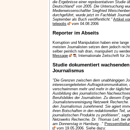
die Ergebnisse einer repräsentativen Studie ü
Deutschland" von 2005. Die Untersuchung w
Medienwissenschaftler Siegfried Weischenbe
durchgeführt, wurde jetzt im Fachblatt Journali
September als Buch veröffentlicht."
Artikel v
telepolis
vom 04.08.2006
Reporter im Abseits
Korruption und Manipulation haben eine lange 
meisten Journalisten setzen dem jedoch nichts
selber peinlich nah dran, manipuliert zu werde
Message
, Internationale Zeitschrift für 
Studie dokumentiert wachsenden
Journalismus
"Die Grenzen zwischen dem unabhängigen Jo
interessengeleiteten Auftragskommunikation, d
verschwimmen mehr und mehr in der täglichen 
Ausbildung des journalistischen Nachwuchses 
Berufsbildes der Journalisten. Zu diesem Erg
Journalistenvereinigung Netzwerk Recherche. "
den Journalismus zunehmend. Sie agiert imme
ihren Botschaften in den redaktionellen Teil, 
journalistischen Produkte zu profitieren", sag
Netzwerks Recherche, Dr. Thomas Leif, bei d
am Donnerstag in Hamburg..
."
Pressemitteilu
vom 19.05.2006. Siehe dazu: