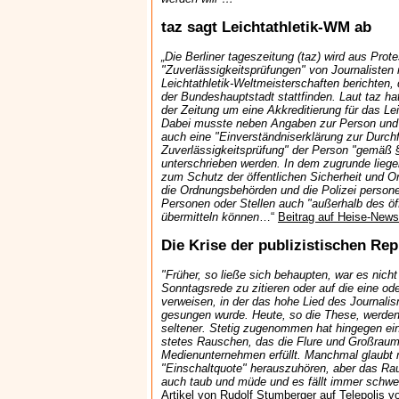
taz sagt Leichtathletik-WM ab
„Die Berliner tageszeitung (taz) wird aus Pro
"Zuverlässigkeitsprüfungen" von Journalisten
Leichtathletik-Weltmeisterschaften berichten, 
der Bundeshauptstadt stattfinden. Laut taz ha
der Zeitung um eine Akkreditierung für das Le
Dabei musste neben Angaben zur Person und 
auch eine "Einverständniserklärung zur Durch
Zuverlässigkeitsprüfung" der Person "gemäß 
unterschrieben werden. In dem zugrunde lieg
zum Schutz der öffentlichen Sicherheit und Or
die Ordnungsbehörden und die Polizei perso
Personen oder Stellen auch "außerhalb des öf
übermitteln können
…“
Beitrag auf Heise-New
Die Krise der publizistischen Rep
"Früher, so ließe sich behaupten, war es nicht
Sonntagsrede zu zitieren oder auf die eine o
verweisen, in der das hohe Lied des Journali
gesungen wurde. Heute, so die These, werde
seltener. Stetig zugenommen hat hingegen ein
stetes Rauschen, das die Flure und Großraum
Medienunternehmen erfüllt. Manchmal glaubt 
"Einschaltquote" herauszuhören, aber das Ra
auch taub und müde und es fällt immer schwere
Artikel von Rudolf Stumberger auf Telepolis 