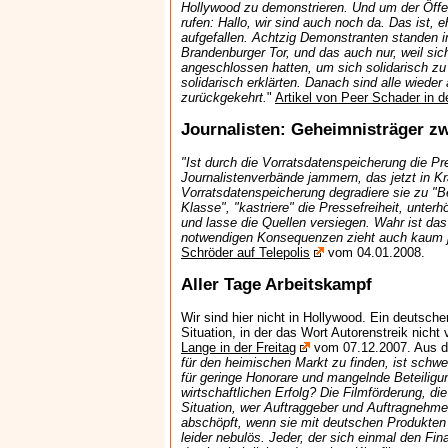
Hollywood zu demonstrieren. Und um der Öffen
rufen: Hallo, wir sind auch noch da. Das ist, e
aufgefallen. Achtzig Demonstranten standen i
Brandenburger Tor, und das auch nur, weil sic
angeschlossen hatten, um sich solidarisch zu 
solidarisch erklärten. Danach sind alle wieder
zurückgekehrt.
"
Artikel von Peer Schader in 
Journalisten: Geheimnisträger zw
"Ist durch die Vorratsdatenspeicherung die Pre
Journalistenverbände jammern, das jetzt in Kr
Vorratsdatenspeicherung degradiere sie zu "B
Klasse", "kastriere" die Pressefreiheit, unter
und lasse die Quellen versiegen. Wahr ist das 
notwendigen Konsequenzen zieht auch kaum
Schröder auf Telepolis
vom 04.01.2008.
Aller Tage Arbeitskampf
Wir sind hier nicht in Hollywood. Ein deutsch
Situation, in der das Wort Autorenstreik nich
Lange in der Freitag
vom 07.12.2007. Aus 
für den heimischen Markt zu finden, ist schw
für geringe Honorare und mangelnde Beteiligu
wirtschaftlichen Erfolg? Die Filmförderung, d
Situation, wer Auftraggeber und Auftragnehmer 
abschöpft, wenn sie mit deutschen Produkten ü
leider nebulös. Jeder, der sich einmal den Fi