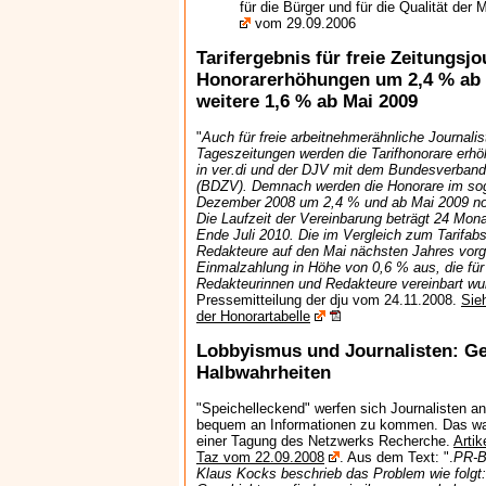
für die Bürger und für die Qualität der
vom 29.09.2006
Tarifergebnis für freie Zeitungsjo
Honorarerhöhungen um 2,4 % ab
weitere 1,6 % ab Mai 2009
"
Auch für freie arbeitnehmerähnliche Journalis
Tageszeitungen werden die Tarifhonorare erhöht
in ver.di und der DJV mit dem Bundesverband
(BDZV). Demnach werden die Honorare im sog
Dezember 2008 um 2,4 % und ab Mai 2009 no
Die Laufzeit der Vereinbarung beträgt 24 Mon
Ende Juli 2010. Die im Vergleich zum Tarifabs
Redakteure auf den Mai nächsten Jahres vorg
Einmalzahlung in Höhe von 0,6 % aus, die für 
Redakteurinnen und Redakteure vereinbart wu
Pressemitteilung der dju vom 24.11.2008.
Sieh
der Honorartabelle
Lobbyismus und Journalisten: Ge
Halbwahrheiten
"Speichelleckend" werfen sich Journalisten a
bequem an Informationen zu kommen. Das war n
einer Tagung des Netzwerks Recherche.
Artik
Taz vom 22.09.2008
. Aus dem Text: ".
PR-B
Klaus Kocks beschrieb das Problem wie folgt: 