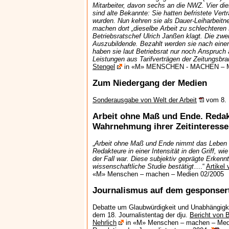
Mitarbeiter, davon sechs an die NWZ. Vier die
sind alte Bekannte: Sie hatten befristete Vertr
wurden. Nun kehren sie als Dauer-Leiharbeit
machen dort „dieselbe Arbeit zu schlechteren
Betriebsratschef Ulrich Janßen klagt. Die zwe
Auszubildende. Bezahlt werden sie nach einem 
haben sie laut Betriebsrat nur noch Anspruch 
Leistungen aus Tarifverträgen der Zeitungsbr
Stengel
in «M» MENSCHEN - MACHEN – M
Zum Niedergang der Medien
Sonderausgabe von Welt der Arbeit
vom 8. 
Arbeit ohne Maß und Ende. Redak
Wahrnehmung ihrer Zeitinteress
„
Arbeit ohne Maß und Ende nimmt das Leben v
Redakteure in einer Intensität in den Griff, wi
der Fall war. Diese subjektiv geprägte Erkennt
wissenschaftliche Studie bestätigt
….“
Artikel
«M» Menschen – machen – Medien 02/2005
Journalismus auf dem gesponsert
Debatte um Glaubwürdigkeit und Unabhängigkei
dem 18. Journalistentag der dju.
Bericht von 
Nehrlich
in «M» Menschen – machen – Medi