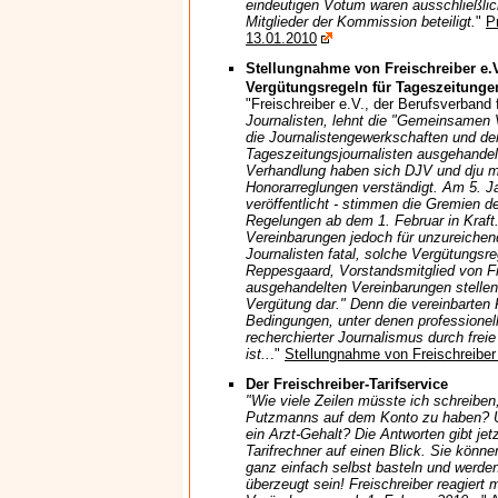
eindeutigen Votum waren ausschließlich
Mitglieder der Kommission beteiligt.
"
P
13.01.2010
Stellungnahme von Freischreiber e
Vergütungsregeln für Tageszeitunge
"Freischreiber e.V., der Berufsverband 
Journalisten, lehnt die "Gemeinsamen 
die Journalistengewerkschaften und der
Tageszeitungsjournalisten ausgehande
Verhandlung haben sich DJV und dju 
Honorarreglungen verständigt. Am 5. 
veröffentlicht - stimmen die Gremien de
Regelungen ab dem 1. Februar in Kraft. 
Vereinbarungen jedoch für unzureichend
Journalisten fatal, solche Vergütungsre
Reppesgaard, Vorstandsmitglied von Fr
ausgehandelten Vereinbarungen stell
Vergütung dar." Denn die vereinbarten
Bedingungen, unter denen professionell
recherchierter Journalismus durch freie
ist..
."
Stellungnahme von Freischreiber
Der Freischreiber-Tarifservice
"Wie viele Zeilen müsste ich schreibe
Putzmanns auf dem Konto zu haben? Un
ein Arzt-Gehalt? Die Antworten gibt jetz
Tarifrechner auf einen Blick. Sie könne
ganz einfach selbst basteln und werde
überzeugt sein! Freischreiber reagiert