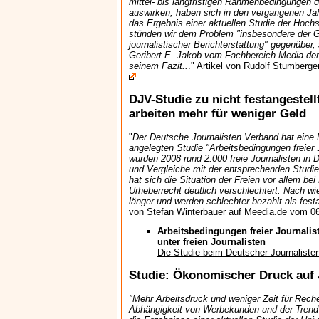
mittel- bis langfristigen Rahmenbedingungen de
auswirken, haben sich in den vergangenen Jah
das Ergebnis einer aktuellen Studie der Hoch
stünden wir dem Problem "insbesondere der 
journalistischer Berichterstattung" gegenüber,
Geribert E. Jakob vom Fachbereich Media de
seinem Fazit..
."
Artikel von Rudolf Stumberge
DJV-Studie zu nicht festangestell
arbeiten mehr für weniger Geld
"
Der Deutsche Journalisten Verband hat eine 
angelegten Studie "Arbeitsbedingungen freier J
wurden 2008 rund 2.000 freie Journalisten in 
und Vergleiche mit der entsprechenden Stud
hat sich die Situation der Freien vor allem b
Urheberrecht deutlich verschlechtert. Nach wie
länger und werden schlechter bezahlt als festa
von Stefan Winterbauer auf Meedia.de vom 0
Arbeitsbedingungen freier Journalis
unter freien Journalisten
Die Studie beim Deutscher Journaliste
Studie: Ökonomischer Druck auf 
"Mehr Arbeitsdruck und weniger Zeit für Rec
Abhängigkeit von Werbekunden und der Trend 