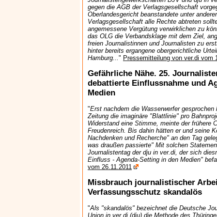
gegen die AGB der Verlagsgesellschaft vorg
Oberlandesgericht beanstandete unter anderem
Verlagsgesellschaft alle Rechte abtreten soll
angemessene Vergütung verwirklichen zu könn
das OLG die Verbandsklage mit dem Ziel, an
freien Journalistinnen und Journalisten zu erst
hinter bereits ergangene obergerichtliche Urt
Hamburg...
"
Pressemitteilung von ver.di vom 
Gefährliche Nähe. 25. Journalisten
debattierte Einflussnahme und Ag
Medien
"
Erst nachdem die Wasserwerfer gesprochen ha
Zeitung die imaginäre "Blattlinie" pro Bahnproj
Widerstand eine Stimme, meinte der frühere C
Freudenreich. Bis dahin hätten er und seine Ko
Nachdenken und Recherche" an den Tag gelegt
was draußen passierte" Mit solchen Statemen
Journalistentag der dju in ver.di, der sich di
Einfluss - Agenda-Setting in den Medien" bef
vom 26.11.2011
Missbrauch journalistischer Arbe
Verfassungsschutz skandalös
"
Als "skandalös" bezeichnet die Deutsche Jour
Union in ver.di (dju) die Methode des Thürin