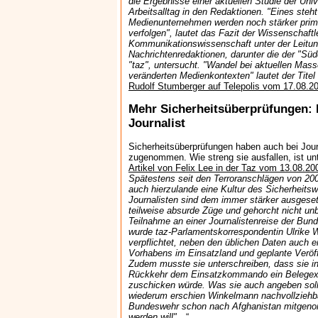
die Ergebnisse einer aktuellen Studie der Uni
Arbeitsalltag in den Redaktionen. "Eines steht
Medienunternehmen werden noch stärker primär
verfolgen", lautet das Fazit der Wissenschaftle
Kommunikationswissenschaft unter der Leitu
Nachrichtenredaktionen, darunter die der "Süd
"taz", untersucht. "Wandel bei aktuellen Mas
veränderten Medienkontexten" lautet der Tite
Rudolf Stumberger auf Telepolis vom 17.08.2
Mehr Sicherheitsüberprüfungen: 
Journalist
Sicherheitsüberprüfungen haben auch bei Jour
zugenommen. Wie streng sie ausfallen, ist unte
Artikel von Felix Lee in der Taz vom 13.08.20
Spätestens seit den Terroranschlägen von 200
auch hierzulande eine Kultur des Sicherheits
Journalisten sind dem immer stärker ausgesetz
teilweise absurde Züge und gehorcht nicht unbe
Teilnahme an einer Journalistenreise der Bu
wurde taz-Parlamentskorrespondentin Ulrike
verpflichtet, neben den üblichen Daten auch 
Vorhabens im Einsatzland und geplante Veröffe
Zudem musste sie unterschreiben, dass sie i
Rückkehr dem Einsatzkommando ein Belegexem
zuschicken würde. Was sie auch angeben soll
wiederum erschien Winkelmann nachvollziehb
Bundeswehr schon nach Afghanistan mitgeno
werden will"…
“