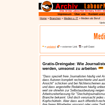
Home
>
Branchen
>
Medien u. IT
> Medien als Beruf
Upda
=
updated
= externer Link
= pdf-Datei
Gratis-Dreingabe: Wie Journalist
werden, umsonst zu arbeiten
"Dass speziell freie Journalisten häufig viel A
dass Autoren komplett recherchierte und ausf
Ansicht" schicken und bei Nichterscheinen au
und dass angestellte Redakteure häufig unbe
weil sie ohnehin zur Selbstausbeutung neigen
Arbeitszeiterfassung für "Stechuhrjournalismus"
Branche bekannt. Und doch verursacht jedes 
Kopfschütteln. Aber dass auch öffentlich-rech
ihre freien Mitarbeiter umsonst oder unter Tari