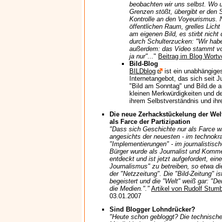
beobachten wir uns selbst. Wo 
Grenzen stößt, übergibt er den S
Kontrolle an den Voyeurismus. 
öffentlichen Raum, grelles Licht
am eigenen Bild, es stirbt nich
durch Schulterzucken: "Wir hab
außerdem: das Video stammt vo
ja nur"...
"
Beitrag im Blog Wort
Bild-Blog
BILDblog
ist ein unabhängiges
Internetangebot, das sich seit Ju
"Bild am Sonntag" und Bild.de a
kleinen Merkwürdigkeiten und 
ihrem Selbstverständnis und ihr
Die neue Zerhackstückelung der Wel
als Farce der Partizipation
"Dass sich Geschichte nur als Farce w
angesichts der neuesten - im technok
"Implementierungen" - im journalistisch
Bürger wurde als Journalist und Komm
entdeckt und ist jetzt aufgefordert, ein
Journalismus" zu betreiben, so etwa di
der "Netzzeitung". Die "Bild-Zeitung" i
begeistert und die "Welt" weiß gar: "De
die Medien."."
Artikel von Rudolf Stumb
03.01.2007
Sind Blogger Lohndrücker?
"Heute schon gebloggt? Die technisch