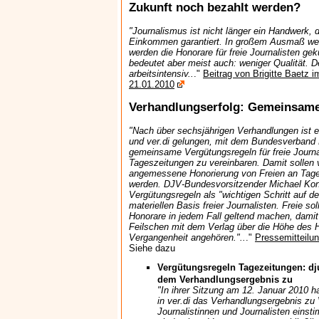
Zukunft noch bezahlt werden?
"Journalismus ist nicht länger ein Handwerk, 
Einkommen garantiert. In großem Ausmaß wer
werden die Honorare für freie Journalisten ge
bedeutet aber meist auch: weniger Qualität. D
arbeitsintensiv..
."
Beitrag von Brigitte Baetz
21.01.2010
Verhandlungserfolg: Gemeinsame
"Nach über sechsjährigen Verhandlungen ist
und ver.di gelungen, mit dem Bundesverband 
gemeinsame Vergütungsregeln für freie Journa
Tageszeitungen zu vereinbaren. Damit sollen v
angemessene Honorierung von Freien an Tage
werden. DJV-Bundesvorsitzender Michael Kon
Vergütungsregeln als "wichtigen Schritt auf 
materiellen Basis freier Journalisten. Freie sol
Honorare in jedem Fall geltend machen, dami
Feilschen mit dem Verlag über die Höhe des H
Vergangenheit angehören."..
."
Pressemitteilu
Siehe dazu
Vergütungsregeln Tagezeitungen: dj
dem Verhandlungsergebnis zu
"In ihrer Sitzung am 12. Januar 2010 h
in ver.di das Verhandlungsergebnis zu 
Journalistinnen und Journalisten einsti