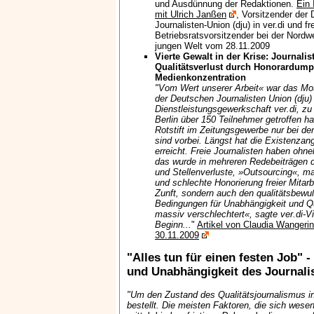
und Ausdünnung der Redaktionen.
Ein 
mit Ulrich Janßen
, Vorsitzender der
Journalisten-Union (dju) in ver.di und fre
Betriebsratsvorsitzender bei der Nordwe
jungen Welt vom 28.11.2009
Vierte Gewalt in der Krise: Journali
Qualitätsverlust durch Honorardum
Medienkonzentration
"Vom Wert unserer Arbeit« war das Mot
der Deutschen Journalisten Union (dju) 
Dienstleistungsgewerkschaft ver.di, z
Berlin über 150 Teilnehmer getroffen ha
Rotstift im Zeitungsgewerbe nur bei d
sind vorbei. Längst hat die Existenzan
erreicht. Freie Journalisten haben ohn
das wurde in mehreren Redebeiträgen d
und Stellenverluste, »Outsourcing«, ma
und schlechte Honorierung freier Mitarbe
Zunft, sondern auch den qualitätsbewuß
Bedingungen für Unabhängigkeit und Qu
massiv verschlechtert«, sagte ver.di-
Beginn...
"
Artikel von Claudia Wangerin
30.11.2009
"Alles tun für einen festen Job" -
und Unabhängigkeit des Journal
"Um den Zustand des Qualitätsjournalismus in
bestellt. Die meisten Faktoren, die sich wesen