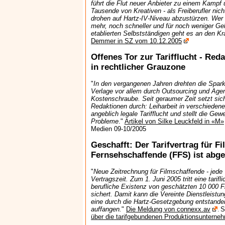
führt die Flut neuer Anbieter zu einem Kampf
Tausende von Kreativen - als Freiberufler nich
drohen auf Hartz-IV-Niveau abzustürzen. Wer 
mehr, noch schneller und für noch weniger Gel
etablierten Selbstständigen geht es an den K
Demmer in SZ vom 10.12.2005
Offenes Tor zur Tarifflucht - Reda
in rechtlicher Grauzone
"
In den vergangenen Jahren drehten die Spa
Verlage vor allem durch Outsourcing und Age
Kostenschraube. Seit geraumer Zeit setzt sic
Redaktionen durch: Leiharbeit in verschiedene
angeblich legale Tarifflucht und stellt die Ge
Probleme
."
Artikel von Silke Leuckfeld in «M»
Medien 09-10/2005
Geschafft: Der Tarifvertrag für F
Fernsehschaffende (FFS) ist abg
"
Neue Zeitrechnung für Filmschaffende - jede 
Vertragszeit. Zum 1. Juni 2005 tritt eine tarifl
berufliche Existenz von geschätzten 10 000 
sichert. Damit kann die Vereinte Dienstleistu
eine durch die Hartz-Gesetzgebung entstandene
auffangen.
"
Die Meldung von connexx.av
S
.
über die tarifgebundenen Produktionsunterne