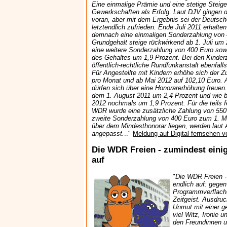
Eine einmalige Prämie und eine stetige Steige
Gewerkschaften als Erfolg. Laut DJV gingen 
voran, aber mit dem Ergebnis sei der Deutsch
letztendlich zufrieden. Ende Juli 2011 erhalt
demnach eine einmaligen Sonderzahlung von 
Grundgehalt steige rückwirkend ab 1. Juli um 
eine weitere Sonderzahlung von 400 Euro sow
des Gehaltes um 1,9 Prozent. Bei den Kinde
öffentlich-rechtliche Rundfunkanstalt ebenfalls 
Für Angestellte mit Kindern erhöhe sich der Z
pro Monat und ab Mai 2012 auf 102,10 Euro. Au
dürfen sich über eine Honorarerhöhung freuen
dem 1. August 2011 um 2,4 Prozent und wie b
2012 nochmals um 1,9 Prozent. Für die teils fes
WDR wurde eine zusätzliche Zahlung von 550
zweite Sonderzahlung von 400 Euro zum 1. Ma
über dem Mindesthonorar liegen, werden lau
angepasst.
.."
Meldung auf Digital fernsehen 
Die WDR Freien - zumindest eini
auf
"
Die WDR Freien -
endlich auf: gegen 
Programmverflachu
Zeitgeist. Ausdruc
Unmut mit einer g
viel Witz, Ironie u
den Freundinnen 