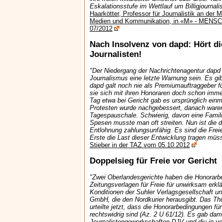
Eskalationsstufe im Wettlauf um Billigjournal
Haarkötter, Professor für Journalistik an der
Medien und Kommunikation, in «M» - MEN
07/2012
Nach Insolvenz von dapd: Hört die
Journalisten!
"Der Niedergang der Nachrichtenagentur dapd so
Journalismus eine letzte Warnung sein. Es gi
dapd galt noch nie als Premiumauftraggeber fü
sie sich mit ihren Honoraren doch schon imm
Tag etwa bei Gericht gab es ursprünglich einm
Protesten wurde nachgebessert, danach waren
Tagespauschale. Schwierig, davon eine Famil
Spesen musste man oft streiten. Nun ist die d
Entlohnung zahlungsunfähig. Es sind die Freie
Erste die Last dieser Entwicklung tragen müs
Stieber in der TAZ vom 05.10.2012
Doppelsieg für Freie vor Gericht
"Zwei Oberlandesgerichte haben die Honorar
Zeitungsverlagen für Freie für unwirksam erklä
Konditionen der Suhler Verlagsgesellschaft 
GmbH, die den Nordkurier herausgibt. Das Thü
urteilte jetzt, dass die Honorarbedingungen fü
rechtswidrig sind (Az. 2 U 61/12). Es gab dam
Journalistengewerkschaften DJV und dju in v