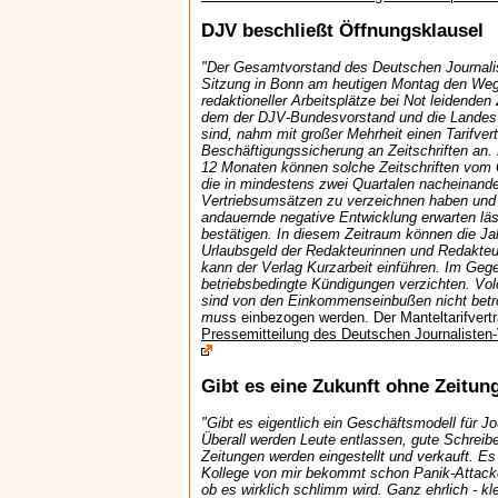
DJV beschließt Öffnungsklausel
"Der Gesamtvorstand des Deutschen Journalis
Sitzung in Bonn am heutigen Montag den Weg 
redaktioneller Arbeitsplätze bei Not leidenden
dem der DJV-Bundesvorstand und die Landesv
sind, nahm mit großer Mehrheit einen Tarifvert
Beschäftigungssicherung an Zeitschriften an
12 Monaten können solche Zeitschriften vom G
die in mindestens zwei Quartalen nacheinand
Vertriebsumsätzen zu verzeichnen haben und 
andauernde negative Entwicklung erwarten lä
bestätigen. In diesem Zeitraum können die Ja
Urlaubsgeld der Redakteurinnen und Redakte
kann der Verlag Kurzarbeit einführen. Im Geg
betriebsbedingte Kündigungen verzichten. Volo
sind von den Einkommenseinbußen nicht betrof
mus
s einbezogen werden. Der Manteltarifvertrag
Pressemitteilung des Deutschen Journalisten
Gibt es eine Zukunft ohne Zeitun
"Gibt es eigentlich ein Geschäftsmodell für Jo
Überall werden Leute entlassen, gute Schreib
Zeitungen werden eingestellt und verkauft. Es
Kollege von mir bekommt schon Panik-Attacken
ob es wirklich schlimm wird. Ganz ehrlich - k