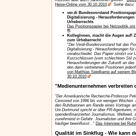
Heise-Online vom 30.10.2010
. Siehe dazu:
ver.di Bundesvorstand Positionspapi
Digitalisierung - Herausforderungen 
Urheberrechts
Das Positionspapier bei Netzpolitik.or
KollegInnen, macht die Augen auf! 
zum Urheberrecht
"
Der Verdi-Bundesvorstand hat das Posi
Digitalisierung - Herausforderungen für
verabschiedet. Das Papier strotzt vor 
Kurzschlüssen (vom schlechtem Stil zu
Herausforderungen der Zukunft an das 
den darin vertretenen Positionen jedenf
von Matthias Spielkamp auf seinem Bl
30.10.2010
"Medienunternehmen verbreiten 
"Der Amerikanische Recherche-Professor Peter 
Censored von 1996 bis vor wenigen Wochen. I
den Ruhrbaronen am Rande eines Vortrags am In
Uni Dortmund spricht er über PR-Agenturen, 
spendenfinanzierten Journalismus. Weltweit, sa
zunehmend in Gefahr. Journalisten und ihre 
häufiger beeinflusst...
"
Das Interview bei Ruh
Qualität im Sinkflug - Wie kann d