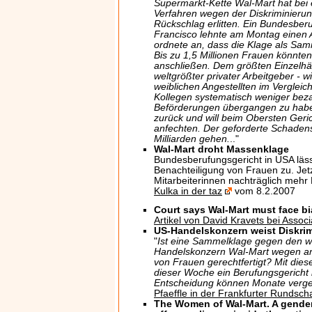
Supermarkt-Kette Wal-Mart hat bei
Verfahren wegen der Diskriminieru
Rückschlag erlitten. Ein Bundesber
Francisco lehnte am Montag einen 
ordnete an, dass die Klage als Sam
Bis zu 1,5 Millionen Frauen könnte
anschließen. Dem größten Einzelhänd
weltgrößter privater Arbeitgeber - 
weiblichen Angestellten im Vergleic
Kollegen systematisch weniger beza
Beförderungen übergangen zu habe
zurück und will beim Obersten Ger
anfechten. Der geforderte Schadens
Milliarden gehen.
.."
Wal-Mart droht Massenklage
Bundesberufungsgericht in USA läs
Benachteiligung von Frauen zu. Jetz
Mitarbeiterinnen nachträglich mehr
Kulka in der taz
vom 8.2.2007
Court says Wal-Mart must face bia
Artikel von David Kravets bei Assoc
US-Handelskonzern weist Diskri
"
Ist eine Sammelklage gegen den we
Handelskonzern Wal-Mart wegen an
von Frauen gerechtfertigt? Mit diese
dieser Woche ein Berufungsgericht i
Entscheidung können Monate verg
Pfaeffle in der Frankfurter Rundsch
The Women of Wal-Mart. A gender