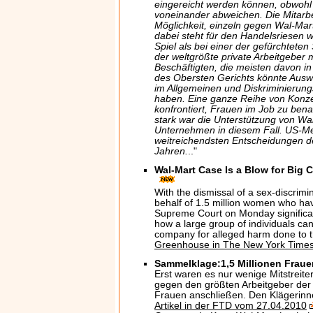
eingereicht werden können, obwohl d
voneinander abweichen. Die Mitarb
Möglichkeit, einzeln gegen Wal-Mar
dabei steht für den Handelsriesen 
Spiel als bei einer der gefürchtete
der weltgrößte private Arbeitgeber m
Beschäftigten, die meisten davon i
des Obersten Gerichts könnte Aus
im Allgemeinen und Diskriminierun
haben. Eine ganze Reihe von Konze
konfrontiert, Frauen im Job zu ben
stark war die Unterstützung von Wa
Unternehmen in diesem Fall. US-Me
weitreichendsten Entscheidungen d
Jahren.
.."
Wal-Mart Case Is a Blow for Big 
With the dismissal of a sex-discrimi
behalf of 1.5 million women who ha
Supreme Court on Monday significant
how a large group of individuals can
company for alleged harm done to 
Greenhouse in The New York Times
Sammelklage:1,5 Millionen Frau
Erst waren es nur wenige Mitstreit
gegen den größten Arbeitgeber der 
Frauen anschließen. Den Klägerinn
Artikel in der FTD vom 27.04.2010