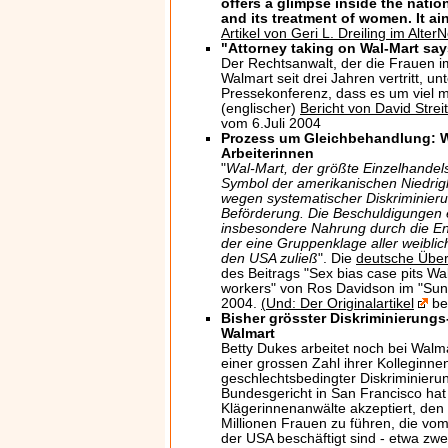
offers a glimpse inside the natio
and its treatment of women. It ain
Artikel von Geri L. Dreiling im Alte
"Attorney taking on Wal-Mart say
Der Rechtsanwalt, der die Frauen 
Walmart seit drei Jahren vertritt, unt
Pressekonferenz, dass es um viel m
(englischer)
Bericht von David Streit
vom 6.Juli 2004
Prozess um Gleichbehandlung: Wa
Arbeiterinnen
"
Wal-Mart, der größte Einzelhandel
Symbol der amerikanischen Niedriglo
wegen systematischer Diskriminier
Beförderung. Die Beschuldigungen e
insbesondere Nahrung durch die En
der eine Gruppenklage aller weiblic
den USA zuließ
". Die
deutsche Über
des Beitrags "Sex bias case pits W
workers" von Ros Davidson im "Sun
2004.
(Und: Der Originalartikel
be
Bisher grösster Diskriminierung
Walmart
Betty Dukes arbeitet noch bei Wal
einer grossen Zahl ihrer Kolleginn
geschlechtsbedingter Diskriminieru
Bundesgericht in San Francisco hat
Klägerinnenanwälte akzeptiert, den
Millionen Frauen zu führen, die vo
der USA beschäftigt sind - etwa zwe