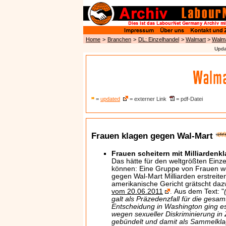
Home
>
Branchen
>
DL: Einzelhandel
>
Walmart
>
Walma
Upda
=
updated
= externer Link
= pdf-Datei
Frauen klagen gegen Wal-Mart
Frauen scheitern mit Milliarden
Das hätte für den weltgrößten Einz
können: Eine Gruppe von Frauen wo
gegen Wal-Mart Milliarden erstreite
amerikanische Gericht grätscht da
vom 20.06.2011
Aus dem Text: "
.
galt als Präzedenzfall für die gesa
Entscheidung in Washington ging e
wegen sexueller Diskriminierung in 
gebündelt und damit als Sammelkl