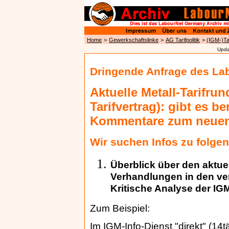
Home
>
Gewerkschaftslinke
>
AG Tarifpolitik
>
(IGM-)Ta
Upda
Dringende Anfrage des La
Aktuelle Metall-Tarifru
Tarifvertrag): gibt es b
Kommentare zum neue
Wir suchen Infos zu folge
Überblick über den aktu
Verhandlungen in den ve
Kritische Analyse der I
Zum Beispiel:
Im IGM-Info-Dienst "direkt" (14t