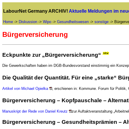
LabourNet Germany ARCHIV!
Aktuelle Meldungen im ne
Home
->
Diskussion
->
Wipo
->
Gesundheitswesen
->
sonstige
-> Bürgerve
Bürgerversicherung
Eckpunkte zur „Bürgerversicherung“
Die Gewerkschaften haben im DGB-Bundesvorstand einstimmig ein Konzept 
Die Qualität der Quantität. Für eine „starke“ B
Artikel von Michael Opielka
, erschienen in: Kommune. Forum für Politik, 
Bürgerversicherung – Kopfpauschale – Alterna
Manuskript der Rede von Daniel Kreutz
zur Auftaktveranstaltung „Arbeit
Bürgerversicherung – Gesundheitsprämien – Al