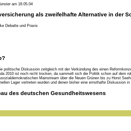
Münster am 18.05.04
sicherung als zweifelhafte Alternative in der Soz
inke Debatte und Praxis
o?
ss die politische Diskussion zeitgleich mit der Verkündung des einen Reformk
a 2010 ist noch nicht trocken, da sammelt sich die Politik schon auf dem n
eusozialdemokratischen Mainstream über die Neuen Grünen bis zu Horst Seeho
nellen Lager vertreten wurden und denen bisher eine ernsthafte Diskussion in a
Umbau des deutschen Gesundheitswesens