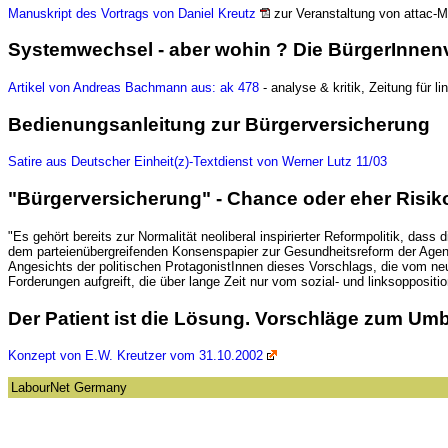
Manuskript des Vortrags von Daniel Kreutz
zur Veranstaltung von attac-
Systemwechsel - aber wohin ? Die BürgerInnenver
Artikel von Andreas Bachmann aus: ak 478
- analyse & kritik, Zeitung für l
Bedienungsanleitung zur Bürgerversicherung
Satire aus Deutscher Einheit(z)-Textdienst von Werner Lutz 11/03
"Bürgerversicherung" - Chance oder eher Risik
"Es gehört bereits zur Normalität neoliberal inspirierter Reformpolitik, da
dem parteienübergreifenden Konsenspapier zur Gesundheitsreform der Agend
Angesichts der politischen ProtagonistInnen dieses Vorschlags, die vom n
Forderungen aufgreift, die über lange Zeit nur vom sozial- und linksoppositio
Der Patient ist die Lösung. Vorschläge zum 
Konzept von E.W. Kreutzer vom 31.10.2002
LabourNet Germany