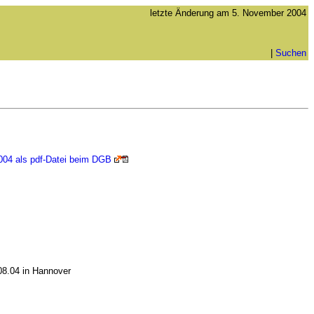
letzte Änderung am
5. November 2004
|
Suchen
004 als pdf-Datei beim DGB
08.04 in Hannover