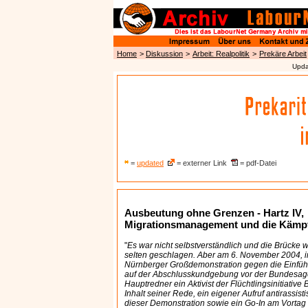
Home
>
Diskussion
>
Arbeit: Realpolitik
>
Prekäre Arbeit
Upda
=
updated
= externer Link
= pdf-Datei
Ausbeutung ohne Grenzen - Hartz IV,
Migrationsmanagement und die Kämp
"
Es war nicht selbstverständlich und die Brücke w
selten geschlagen. Aber am 6. November 2004,
Nürnberger Großdemonstration gegen die Einfüh
auf der Abschlusskundgebung vor der Bundesagen
Hauptredner ein Aktivist der Flüchtlingsinitiativ
Inhalt seiner Rede, ein eigener Aufruf antirassist
dieser Demonstration sowie ein Go-In am Vortag