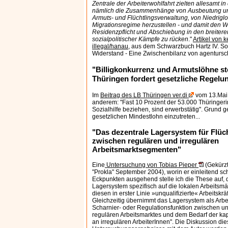
Zentrale der Arbeiterwohlfahrt zielten allesamt in
nämlich die Zusammenhänge von Ausbeutung u
Armuts- und Flüchtlingsverwaltung, von Niedrigl
Migrationsregime herzustellen - und damit den 
Residenzpflicht und Abschiebung in den breitere
sozialpolitischer Kämpfe zu rücken
."
Artikel von 
illegal/hanau
, aus dem Schwarzbuch Hartz IV. Soz
Widerstand - Eine Zwischenbilanz von agentursc
"Billigkonkurrenz und Armutslöhne sto
Thüringen fordert gesetzliche Regelu
Im
Beitrag des LB Thüringen ver.di
vom 13.Mai 
anderem: "Fast 10 Prozent der 53.000 Thüringeri
Sozialhilfe beziehen, sind erwerbstätig". Grund g
gesetzlichen Mindestlohn einzutreten...
"Das dezentrale Lagersystem für Flüch
zwischen regulären und irregulären
Arbeitsmarktsegmenten"
Eine
Untersuchung von Tobias Pieper
(Gekürzt
"Prokla" September 2004), worin er einleitend sch
Eckpunkten ausgehend stelle ich die These auf, 
Lagersystem spezifisch auf die lokalen Arbeitsmä
diesen in erster Linie »unqualifizierte« Arbeitskräf
Gleichzeitig übernimmt das Lagersystem als Arbei
Scharnier- oder Regulationsfunktion zwischen 
regulären Arbeitsmarktes und dem Bedarf der ka
an irregulären ArbeiterInnen". Die Diskussion die