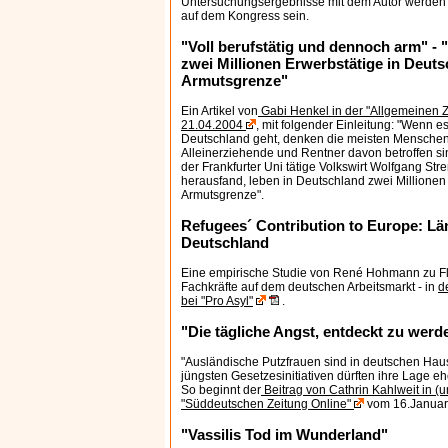
Untersuchungsergebnisse mit dem Autor werde
auf dem Kongress sein.
"Voll berufstätig und dennoch arm" - "
zwei Millionen Erwerbstätige in Deuts
Armutsgrenze"
Ein Artikel von
Gabi Henkel in der "Allgemeinen 
21.04.2004
, mit folgender Einleitung: "Wenn e
Deutschland geht, denken die meisten Menschen,
Alleinerziehende und Rentner davon betroffen si
der Frankfurter Uni tätige Volkswirt Wolfgang S
herausfand, leben in Deutschland zwei Millionen
Armutsgrenze".
Refugees´ Contribution to Europe: Lä
Deutschland
Eine empirische Studie von René Hohmann zu Fl
Fachkräfte auf dem deutschen Arbeitsmarkt - in
d
bei "Pro Asyl"
.
"Die tägliche Angst, entdeckt zu werd
"Ausländische Putzfrauen sind in deutschen Haus
jüngsten Gesetzesinitiativen dürften ihre Lage eh
So beginnt der
Beitrag von Cathrin Kahlweit in (u
"Süddeutschen Zeitung Online"
vom 16.Januar
"Vassilis Tod im Wunderland"