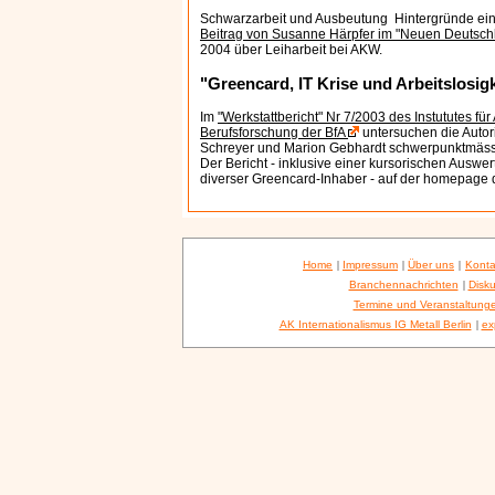
Schwarzarbeit und Ausbeutung ­ Hintergründe eine
Beitrag von Susanne Härpfer im "Neuen Deutsc
2004 über Leiharbeit bei AKW.
"Greencard, IT Krise und Arbeitslosigk
Im
"Werkstattbericht" Nr 7/2003 des Instututes für
Berufsforschung der BfA
untersuchen die Autor
Schreyer und Marion Gebhardt schwerpunktmäss
Der Bericht - inklusive einer kursorischen Auswe
diverser Greencard-Inhaber - auf der homepage 
Home
|
Impressum
|
Über uns
|
Konta
Branchennachrichten
|
Disku
Termine und Veranstaltung
AK Internationalismus IG Metall Berlin
|
ex