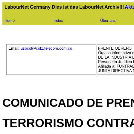
LabourNet Germany Dies ist das LabourNet Archiv!!!
Akt
Home
Index
Über uns
Email:
usocol@col1.telecom.com.co
FRENTE OBRERO
Órgano informativ
DE LA INDUSTRIA
Personería Jurídica
Afiliada a: FUNTR
JUNTA DIRECTIVA
COMUNICADO DE PRE
TERRORISMO CONTRA