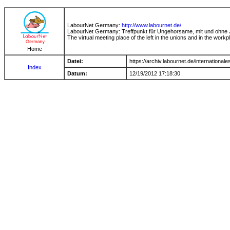
LabourNet Germany:
http://www.labournet.de/
LabourNet Germany: Treffpunkt für Ungehorsame, mit und ohne Jo
The virtual meeting place of the left in the unions and in the workp
Home
Datei:
https://archiv.labournet.de/international
Index
Datum:
12/19/2012 17:18:30