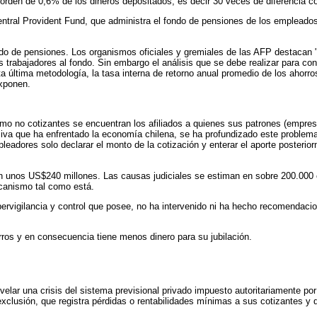
orden de 0,6% de los dineros depositados, es decir 30 veces de diferencia c
entral Provident Fund, que administra el fondo de pensiones de los emplead
fondo de pensiones. Los organismos oficiales y gremiales de las AFP destacan
 trabajadores al fondo. Sin embargo el análisis que se debe realizar para cono
ta última metodología, la tasa interna de retorno anual promedio de los ahorr
exponen.
mo no cotizantes se encuentran los afiliados a quienes sus patrones (empresa
cesiva que ha enfrentado la economía chilena, se ha profundizado este problem
pleadores solo declarar el monto de la cotización y enterar el aporte posterio
 en unos US$240 millones. Las causas judiciales se estiman en sobre 200.000 
ecanismo tal como está.
ervigilancia y control que posee, no ha intervenido ni ha hecho recomendacion
rros y en consecuencia tiene menos dinero para su jubilación.
evelar una crisis del sistema previsional privado impuesto autoritariamente por
xclusión, que registra pérdidas o rentabilidades mínimas a sus cotizantes y 