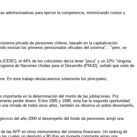
e las administradoras para ejercer la competencia, minimizando costos y
istema privado de pensiones chileno, basado en la capitalización
do existan los primeros pensionados oficiales del sistema"... "pero, se
 (CERC), el 44% de los cotizantes decía tener "poca" y un 10% "ninguna
Programa de Naciones Unidas para el Desarrollo (PNUD), señaló que siete de
.
ene. En este trabajo destacaremos solamente los principales,
 importante en la determinación del monto de las jubilaciones. Por
lanamente perder dinero. Entre 1995 y 1998, esta fue la segunda oportunidad
%. En una mirada de todos esos años, también se observa un pobre desempeño,
ejercicio del año 2000 el desempeño del fondo de pensiones arrojó una
s de las AFP en otros instrumentos del sistema financiero. Un ranking de
tre las cuales un depósito a 90 días en moneda constante arrojo una