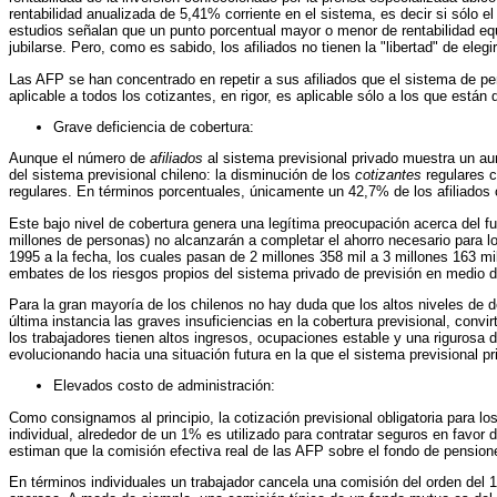
rentabilidad anualizada de 5,41% corriente en el sistema, es decir si sólo e
estudios señalan que un punto porcentual mayor o menor de rentabilidad e
jubilarse. Pero, como es sabido, los afiliados no tienen la "libertad" de el
Las AFP se han concentrado en repetir a sus afiliados que el sistema de pe
aplicable a todos los cotizantes, en rigor, es aplicable sólo a los que está
Grave deficiencia de cobertura:
Aunque el número de
afiliados
al sistema previsional privado muestra un au
del sistema previsional chileno: la disminución de los
cotizantes
regulares c
regulares. En términos porcentuales, únicamente un 42,7% de los afiliados 
Este bajo nivel de cobertura genera una legítima preocupación acerca del fu
millones de personas) no alcanzarán a completar el ahorro necesario para l
1995 a la fecha, los cuales pasan de 2 millones 358 mil a 3 millones 163 m
embates de los riesgos propios del sistema privado de previsión en medio d
Para la gran mayoría de los chilenos no hay duda que los altos niveles de
última instancia las graves insuficiencias en la cobertura previsional, con
los trabajadores tienen altos ingresos, ocupaciones estable y una rigurosa d
evolucionando hacia una situación futura en la que el sistema previsional p
Elevados costo de administración:
Como consignamos al principio, la cotización previsional obligatoria para 
individual, alrededor de un 1% es utilizado para contratar seguros en favo
estiman que la comisión efectiva real de las AFP sobre el fondo de pensio
En términos individuales un trabajador cancela una comisión del orden del 