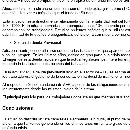
onerosa. A modo de ejemplo, una comisión típica de un fondo mutuo es del 
Ahora si el sistema chileno se compara con un fondo extranjero, como el C
comisión diez veces más alta que el fondo de Singapur.
Esta situación está directamente relacionada con la rentabilidad real del 
1982-1999. Esta cifra es correcta si se compara con el 10% enterado por los
desembolsan los trabajadores. Estudios recientes señalan que al utilizar es
casi la mitad de lo que los propagandistas del sistema con mucha pompa 
Sostenida deuda Previsonal:
Adicionalmente, debe señalarse que entre los trabajadores que aparecen co
y no las integran. En los últimos años, debido en gran parte a la crisis re
El origen de esta deuda radica en que la actual legislación permite a los em
enterada la totalidad de cotizaciones del trabajador.
En la actualidad, la deuda previsional sólo en el sector de AFP, se estima
los trabajadores, el gobierno de la concertación ha decidido mantener el m
Al respecto, la Superintendencia de AFP, a pesar de las obligaciones de sup
recurrentemente desde los mismos inicios del sistema.
El principal perjuicio para los trabajadores consiste en que merman sus aho
Conclusiones
La situación descrita reviste caracteres alarmantes, sin duda, al punto de r
sistema que ha venido generando en los últimos años un tan alto grado de e
profunda crisis.