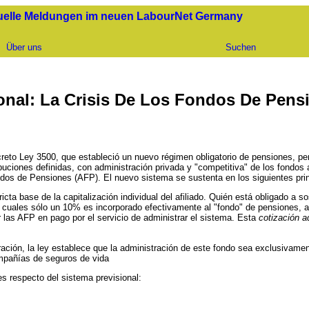
uelle Meldungen im neuen LabourNet Germany
Über uns
Suchen
onal: La Crisis De Los Fondos De Pens
ecreto Ley 3500, que estableció un nuevo régimen obligatorio de pensiones, per
ribuciones definidas, con administración privada y "competitiva" de los fon
dos de Pensiones (AFP). El nuevo sistema se sustenta en los siguientes prin
cta base de la capitalización individual del afiliado. Quién está obligado a 
os cuales sólo un 10% es incorporado efectivamente al "fondo" de pensiones, a
las AFP en pago por el servicio de administrar el sistema. Esta
cotización a
stración, la ley establece que la administración de este fondo sea exclusiv
ompañías de seguros de vida
es respecto del sistema previsional: