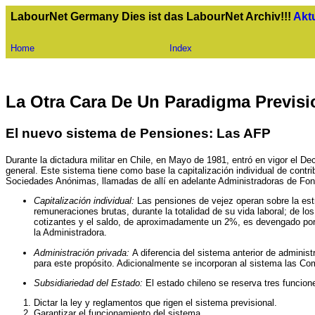
LabourNet Germany Dies ist das LabourNet Archiv!!!
Akt
Home
Index
La Otra Cara De Un Paradigma Previsi
El nuevo sistema de Pensiones: Las AFP
Durante la dictadura militar en Chile, en Mayo de 1981, entró en vigor el D
general. Este sistema tiene como base la capitalización individual de cont
Sociedades Anónimas, llamadas de allí en adelante Administradoras de Fon
Capitalización individual:
Las pensiones de vejez operan sobre la estri
remuneraciones brutas, durante la totalidad de su vida laboral; de l
cotizantes y el saldo, de aproximadamente un 2%, es devengado por 
la Administradora.
Administración privada:
A diferencia del sistema anterior de admini
para este propósito. Adicionalmente se incorporan al sistema las C
Subsidiariedad del Estado:
El estado chileno se reserva tres funcion
Dictar la ley y reglamentos que rigen el sistema previsional.
Garantizar el funcionamiento del sistema.