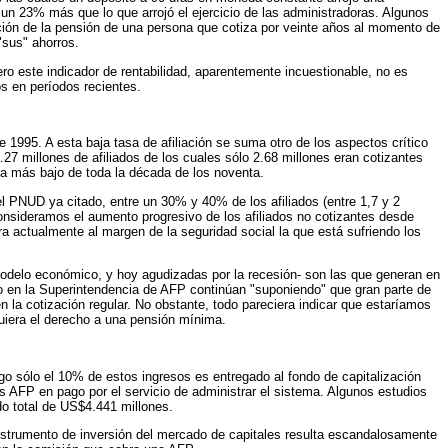
l un 23% más que lo que arrojó el ejercicio de las administradoras. Algunos
ión de la pensión de una persona que cotiza por veinte años al momento de
"sus" ahorros.
o este indicador de rentabilidad, aparentemente incuestionable, no es
os en períodos recientes.
1995. A esta baja tasa de afiliación se suma otro de los aspectos crítico
27 millones de afiliados de los cuales sólo 2.68 millones eran cotizantes
ra más bajo de toda la década de los noventa.
el PNUD ya citado, entre un 30% y 40% de los afiliados (entre 1,7 y 2
onsideramos el aumento progresivo de los afiliados no cotizantes desde
a actualmente al margen de la seguridad social la que está sufriendo los
modelo económico, y hoy agudizadas por la recesión- son las que generan en
como en la Superintendencia de AFP continúan "suponiendo" que gran parte de
n la cotización regular. No obstante, todo pareciera indicar que estaríamos
quiera el derecho a una pensión mínima.
go sólo el 10% de estos ingresos es entregado al fondo de capitalización
s AFP en pago por el servicio de administrar el sistema. Algunos estudios
do total de US$4.441 millones.
instrumento de inversión del mercado de capitales resulta escandalosamente