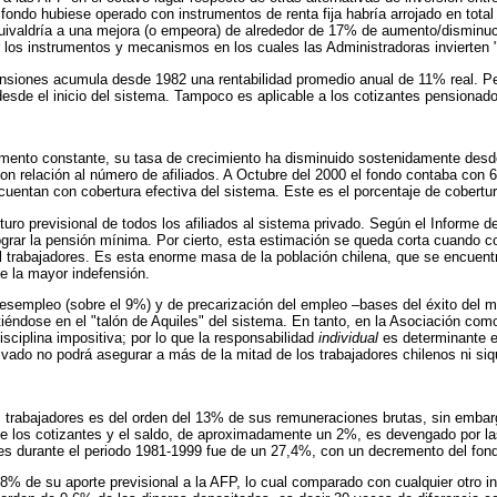
l fondo hubiese operado con instrumentos de renta fija habría arrojado en tota
quivaldría a una mejora (o empeora) de alrededor de 17% de aumento/disminuc
egir los instrumentos y mecanismos en los cuales las Administradoras invierten 
nsiones acumula desde 1982 una rentabilidad promedio anual de 11% real. Per
n desde el inicio del sistema. Tampoco es aplicable a los cotizantes pensionad
mento constante, su tasa de crecimiento ha disminuido sostenidamente desde 
on relación al número de afiliados. A Octubre del 2000 el fondo contaba con 6.
cuentan con cobertura efectiva del sistema. Este es el porcentaje de cobertu
turo previsional de todos los afiliados al sistema privado. Según el Informe d
ograr la pensión mínima. Por cierto, esta estimación se queda corta cuando c
il trabajadores. Es esta enorme masa de la población chilena, que se encuentr
e la mayor indefensión.
 desempleo (sobre el 9%) y de precarización del empleo –bases del éxito del 
virtiéndose en el "talón de Aquiles" del sistema. En tanto, en la Asociación 
isciplina impositiva; por lo que la responsabilidad
individual
es determinante e
rivado no podrá asegurar a más de la mitad de los trabajadores chilenos ni si
los trabajadores es del orden del 13% de sus remuneraciones brutas, sin embar
r de los cotizantes y el saldo, de aproximadamente un 2%, es devengado por la
nes durante el periodo 1981-1999 fue de un 27,4%, con un decremento del fon
18% de su aporte previsional a la AFP, lo cual comparado con cualquier otro 