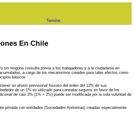
Termine
iones En Chile
o sin ninguna consulta previa a los trabajadores y a la ciudadanía en
dos acumulados, a cargo de los mecanismos creados para tales efectos como
cipios básicos:
sostener un ahorro previsional forzoso del orden del 13% de sus
lrededor de un 1% es utilizado para contratar seguros en favor de los
dicional
de casi 3% (1% + 2%) puede ser modificada por la sola voluntad de
amente privada con entidades (Sociedades Anónimas) creadas especialmente