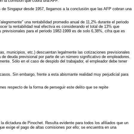
on la comisión que cobra una AFP.
os de Singapur desde 1957, llegamos a la conclusión que las AFP cobran una
 "alegremente" una rentabilidad promedio anual de 11,2% durante el periodo
cer la rentabilidad real efectiva es considerando el total de 13% que
os previsionales para el periodo 1982-1999 es de solo 6,38%, cifra que es
s, municipios, etc.) descuentan legalmente las cotizaciones previsionales
a de deuda previsional por parte de un número significativo de empleadores.
rmente. Sólo en el caso de despido del trabajador, el empleador debe tener
casos. Sin embargo, frente a esta abismante realidad muy perjudicial para
es respecto de la forma de perseguir este delito que se repite
 la dictadura de Pinochet. Resulta evidente para todos los afiliados que un
que exige el pago de altas comisiones por ello; se encuentra en una