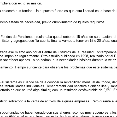
umpliera con éxito su misión.
ra colocará sus fondos. Un supuesto fuerte es que esta libertad es la base d
s.
 mismo estado de necesidad, previo cumplimiento de iguales requisitos.
 Fondos de Pensiones proclamaba que al cabo de 15 años de su creación, el s
 Este; y agregaba que "la cuenta final la vamos a tener en 15 o 20 años, cuan
zada ese mismo año por el Centro de Estudios de la Realidad Contemporánea
s imponían regularmente. Otro estudio publicado en 1998, realizado por el 
n satisfacer apenas –o no podrán- sus necesidades básicas durante la vejez
namiento. Tiempo suficiente para observar los problemas que este sistema ti
el sistema es cuando se da a conocer la rentabilidad mensual del fondo, dato
es rentabilidades individuales. Tener rentabilidad negativa significa lisa y l
o período en que ocurrió algo similar, con un resultado desfavorable de 2,5
debido sobretodo a la venta de activos de algunas empresas. Pero durante el 
la oportunidad de haber logrado con sus ahorros retornos muy superiores a lo
ó a las AFP en el octavo lugar respecto de otras alternativas de inversión en