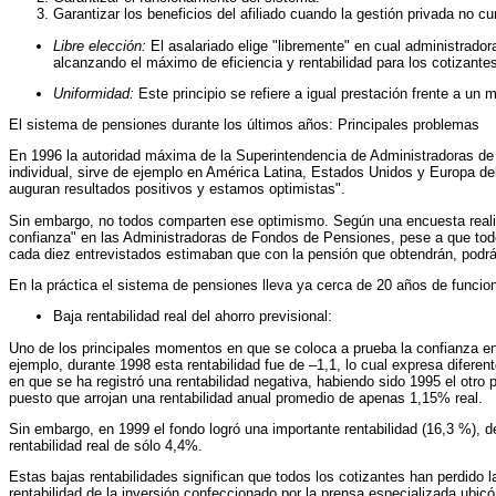
Garantizar los beneficios del afiliado cuando la gestión privada no c
Libre elección:
El asalariado elige "libremente" en cual administrado
alcanzando el máximo de eficiencia y rentabilidad para los cotizante
Uniformidad:
Este principio se refiere a igual prestación frente a un
El sistema de pensiones durante los últimos años: Principales problemas
En 1996 la autoridad máxima de la Superintendencia de Administradoras de
individual, sirve de ejemplo en América Latina, Estados Unidos y Europa del
auguran resultados positivos y estamos optimistas".
Sin embargo, no todos comparten ese optimismo. Según una encuesta reali
confianza" en las Administradoras de Fondos de Pensiones, pese a que todo
cada diez entrevistados estimaban que con la pensión que obtendrán, podrá
En la práctica el sistema de pensiones lleva ya cerca de 20 años de funcio
Baja rentabilidad real del ahorro previsional:
Uno de los principales momentos en que se coloca a prueba la confianza en 
ejemplo, durante 1998 esta rentabilidad fue de –1,1, lo cual expresa diferent
en que se ha registró una rentabilidad negativa, habiendo sido 1995 el otr
puesto que arrojan una rentabilidad anual promedio de apenas 1,15% real.
Sin embargo, en 1999 el fondo logró una importante rentabilidad (16,3 %), 
rentabilidad real de sólo 4,4%.
Estas bajas rentabilidades significan que todos los cotizantes han perdido 
rentabilidad de la inversión confeccionado por la prensa especializada ubic