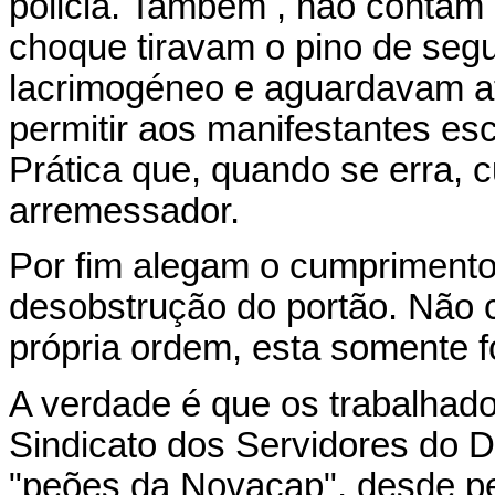
policia. Também , não contam
choque tiravam o pino de se
lacrimogéneo e aguardavam at
permitir aos manifestantes es
Prática que, quando se erra, 
arremessador.
Por fim alegam o cumprimento 
desobstrução do portão. Não 
própria ordem, esta somente 
A verdade é que os trabalhad
Sindicato dos Servidores do Dis
"peões da Novacap", desde pedr