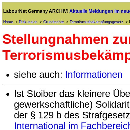
LabourNet Germany ARCHIV!
Aktuelle Meldungen im ne
Home
->
Diskussion
->
Grundrechte
->
Terrorismusbekämpfungsgesetz
-> 
Stellungnahmen z
Terrorismusbekäm
siehe auch:
Informationen
Ist Stoiber das kleinere Übel
gewerkschaftliche) Solidarit
der § 129 b des Strafgese
International im Fachbereic